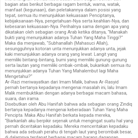
bagian atas berikut berbagai ragam bentuk, warna, watak,
manfaat (kegunaan), dan peletakannya dalam posisi yang
tepat, semua itu menunjukkan kekuasaan Penciptanya,
kebijaksanaan-Nya, pengetahuan-Nya serta keahlian-Nya, dan
kebesaran kekuasaan-Nya. Perihalnya sama dengan apa yang
dikatakan oleh sebagian orang Arab ketika ditanya, "Manakah
bukti yang menunjukkan adanya Tuhan Yang Maha Tinggi?"
Maka dia menjawab, "Subhanallah (Mahasuci Allah),
sesungguhnya kotoran unta menunjukkan adanya unta, jejak
kaki menunjukkan adanya orang yang lewat. Langit yang
memiliki bintang-bintang, bumi yang memiliki gunung-gunung
serta lautan yang memiliki ombak-ombak, bukankah semua itu
menunjukkan adanya Tuhan Yang Mahalembut lagi Maha
Mengetahui?"
Ar-Razi meriwayatkan dari Imam Malik, bahwa Ar-Rasyid
pernah bertanya kepadanya mengenai masalah ini, lalu Imam
Malik membuktikan dengan adanya berbagai macam bahasa,
suara, dan irama.
Disebutkan oleh Abu Hanifah bahwa ada sebagian orang Zindiq
bertanya kepadanya mengenai keberadaan Tuhan Yang Maha
Pencipta. Maka Abu Hanifah berkata kepada mereka,
"Biarkanlah aku berpikir sejenak untuk mengingat suatu hal yang
pernah diceritakan kepadaku. Mereka menceritakan kepadaku
bahwa ada sebuah perahu di tengah laut yang berombak besar,
di dalamnya terdapat berbagai macam barang dagangan,