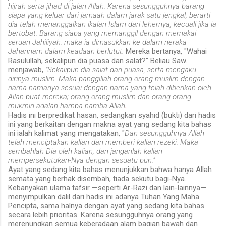
hijrah serta jihad di jalan Allah. Karena sesungguhnya barang
siapa yang keluar dari jamaah dalam jarak satu jengkal, berarti
dia telah rnenanggalkan ikalan Islam dari lehernya, kecuali jika ia
bertobat. Barang siapa yang memanggil dengan memakai
seruan Jahiliyah. maka ia dimasukkan ke dalam neraka
Jahannam dalam keadaan berlutut.
Mereka bertanya, "Wahai
Rasulullah, sekalipun dia puasa dan salat?" Beliau Saw.
menjawab,
"Sekalipun dia salat dan puasa, serta mengaku
dirinya muslim. Maka panggillah orang-orang muslim dengan
nama-namanya sesuai dengan nama yang telah diberikan oleh
Allah bua
t mereka; orang-orang muslim dan orang-orang
mukmin adalah hamba-hamba Allah
.
Hadis ini berpredikat hasan, sedangkan syahid (bukti) dari hadis
ini yang berkaitan dengan makna ayat yang sedang kita bahas
ini ialah kalimat yang mengatakan, "
Dan sesungguhnya Allah
telah menciptakan kalian dan memberi kalian rezeki.
Maka
sembahlah Dia oleh kalian, dan janganlah kalian
mempersekutukan-Nya dengan sesuatu pun."
Ayat yang sedang kita bahas menunjukkan bahwa hanya Allah
semata yang berhak disembah, tiada sekutu bagi-Nya.
Kebanyakan ulama tafsir —seperti Ar-Razi dan lain-lainnya—
menyimpulkan dalil dari hadis ini adanya Tuhan Yang Maha
Pencipta, sama halnya dengan ayat yang sedang kita bahas
secara lebih prioritas. Karena sesungguhnya orang yang
merenungkan semua keberadaan alam bagian bawah dan