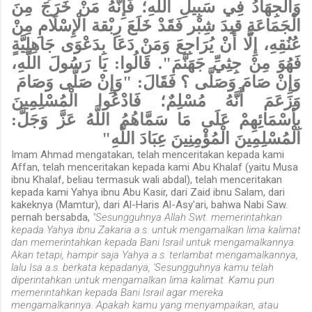
وَالْجِهَادُ فِي سَبِيلِ اللَّهِ؛ فَإِنَّهُ مَنْ خَرَجَ مِنَ
الْجَمَاعَةِ قيدَ شِبْر فَقَدْ خَلَعَ رِبْقة الْإِسْلَامِ مِنْ
عُنُقِهِ، إِلَّا أَنْ يُرَاجِعَ وَمَنْ دَعَا بِدَعْوَى جَاهِلِيَّةٍ
فَهُوَ مِنْ جِثِيِّ جَهَنَّمَ". قَالُوا: يَا رَسُولَ اللَّهِ،
وَإِنْ صَامَ وَصَلَّى ؟ فَقَالَ: "وَإِنْ صَلَّى وَصَامَ
وَزَعَمَ أَنَّهُ مُسْلِمٌ؛ فَادْعُوا الْمُسْلِمِينَ
بِأَسْمَائِهِمْ عَلَى مَا سَمَّاهُمُ اللَّهُ عَزَّ وَجَلَّ:
الْمُسْلِمِينَ الْمُؤْمِنِينَ عِبَادَ اللَّهِ"
Imam Ahmad mengatakan, telah menceritakan kepada kami
Affan, telah menceritakan kepada kami Abu Khalaf (yaitu Musa
ibnu Khalaf, beliau termasuk wali abdal), telah menceritakan
kepada kami Yahya ibnu Abu Kasir, dari Zaid ibnu Salam, dari
kakeknya (Mamtur), dari Al-Haris Al-Asy'ari, bahwa Nabi Saw.
pernah bersabda,
"Sesungguhnya Allah Swt. memerintahkan
kepada Yahya ibnu Zakaria a.s. untuk mengamalkan lima kalimat
dan memerintahkan kepada Bani Israil untuk mengamalkannya.
Akan tetapi, hampir saja Yahya a.s. terlambat mengamalkannya,
lalu Isa a.s. berkata kepadanya, 'Sesungguhnya kamu telah
diperintahkan untuk mengamalkan lima kalimat.
Kamu pun
memerintahkan kepada Bani Israil agar mereka
mengamalkannya. Apakah kamu yang menyampaikan, atau