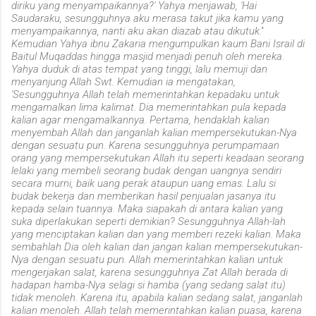
diriku yang menyampaikannya?' Yahya menjawab, 'Hai
Saudaraku, sesungguhnya aku merasa takut jika kamu yang
menyampaikannya, nanti aku akan diazab atau dikutuk.
'
Kemudian Yahya ibnu Zakaria mengumpulkan kaum Bani Israil di
Baitul Muqaddas hingga masjid menjadi penuh oleh mereka.
Yahya duduk di atas tempat yang tinggi, lalu memuji dan
menyanjung Allah Swt. Kemudian ia mengatakan,
'Sesungguhnya Allah telah memerintahkan kepadaku untuk
mengamalkan lima kalimat. Dia memerintahkan pula kepada
kalian agar mengamalkannya. Pertama, hendaklah kalian
menyembah Allah dan janganlah kalian mempersekutukan-Nya
dengan sesuatu pun. Karena sesungguhnya perumpamaan
orang yang mempersekutukan Allah itu seperti keadaan seorang
lelaki yang membeli seorang budak dengan uangnya sendiri
secara murni, baik uang perak ataupun uang emas. Lalu si
budak bekerja dan memberikan hasil penjualan jasanya itu
kepada selain tuannya. Maka siapakah di antara kalian yang
suka diperlakukan seperti demikian? Sesungguhnya Allah-lah
yang menciptakan kalian dan yang memberi rezeki kalian. Maka
sembahlah Dia oleh kalian dan jangan kalian mempersekutukan-
Nya dengan sesuatu pun. Allah memerintahkan kalian untuk
mengerjakan salat, karena sesungguhnya Zat Allah berada di
hadapan hamba-Nya selagi si hamba (yang sedang salat itu)
tidak menoleh. Karena itu, apabila kalian sedang salat, janganlah
kalian menoleh. Allah telah memerintahkan kalian puasa, karena