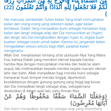
مِنَ السَّمَاءِ مَاءً فَأَخْرَجَ بِهِ مِنَ الثَّمَرَاتِ رِزْقًا
لَكُمْ فَلا تَجْعَلُوا لِلَّهِ أَنْدَادًا وَأَنْتُمْ تَعْلَمُونَ (22)
}
Hai manusia, sembahlah Tuhan kalian Yang telah menciptakan
kalian dan orang-orang yang sebelum kalian, agar kalian
bertakwa. Dialah Yang menjadikan bumi sebagai hamparan bagi
kalian dan langit sebagai atap dan Dia menurunkan air (hujan)
dari langit, lalu Dia menghasilkan dengan hujan itu segala buah-
buahan sebagai rezeki untuk kalian. Karena itu, janganlah kalian
mengadakan sekutu-sekutu bagi Allah, padahal kalian
mengetahui.
Allah Swt. menjelaskan tentang sifat uluhiyyah-Nya Yang Maha
Esa, bahwa Dialah yang memberi nikmat kepada hamba-
hamba-Nya dengan menciptakan mereka dari tiada ke alam
wujud, lalu melimpahkan kepada mereka segala macam nikmat
lahir dan batin. Allah menjadikan bagi mereka bumi sebagai
hamparan buat tempat mereka tinggal, diperkokoh
kestabilannya dengan gunung-gunung yang tinggi lagi besar;
dan Dia menjadikan langit sebagai atap, sebagaimana
disebutkan di dalam ayat lain, yaitu firman-Nya:
{وَجَعَلْنَا السَّمَاءَ سَقْفًا مَحْفُوظًا وَهُمْ عَنْ
آيَاتِهَا مُعْرِضُونَ}
Dan Kami menjadikan langit itu sebagai atap yang terpelihara,