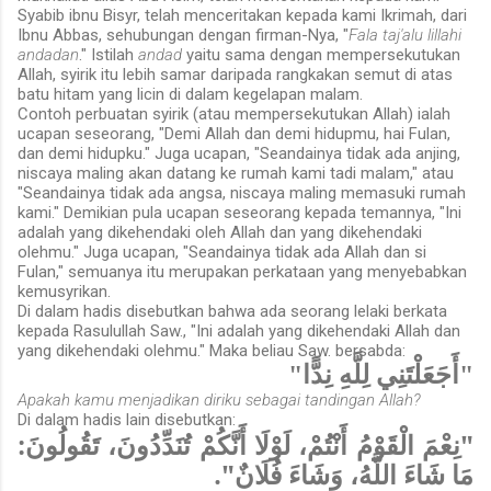
Syabib ibnu Bisyr, telah menceritakan kepada kami Ikrimah, dari
Ibnu Abbas, sehubungan dengan firman-Nya, "
Fala taj'alu lillahi
andadan
." Istilah
andad
yaitu sama dengan mempersekutukan
Allah, syirik itu lebih samar daripada rangkakan semut di atas
batu hitam yang licin di dalam kegelapan malam.
Contoh perbuatan syirik (atau mempersekutukan Allah) ialah
ucapan seseorang, "Demi Allah dan demi hidupmu, hai Fulan,
dan demi hidupku." Juga ucapan, "Seandainya tidak ada anjing,
niscaya maling akan datang ke rumah kami tadi malam," atau
"Seandainya tidak ada angsa, niscaya maling memasuki rumah
kami." Demikian pula ucapan seseorang kepada temannya, "Ini
adalah yang dikehendaki oleh Allah dan yang dikehendaki
olehmu." Juga ucapan, "Seandainya tidak ada Allah dan si
Fulan," semuanya itu merupakan perkataan yang menyebabkan
kemusyrikan.
Di dalam hadis disebutkan bahwa ada seorang lelaki berkata
kepada Rasulullah Saw., "Ini adalah yang dikehendaki Allah dan
yang dikehendaki olehmu." Maka beliau Saw. bersabda:
"أَجَعَلْتَنِي لِلَّهِ نِدًّا"
Apakah kamu menjadikan diriku sebagai tandingan Allah?
Di dalam hadis lain disebutkan:
"نِعْمَ الْقَوْمُ أَنْتُمْ، لَوْلَا أَنَّكُمْ تُنَدِّدُونَ، تَقُولُونَ:
مَا شَاءَ اللَّهُ، وَشَاءَ فُلَانٌ".