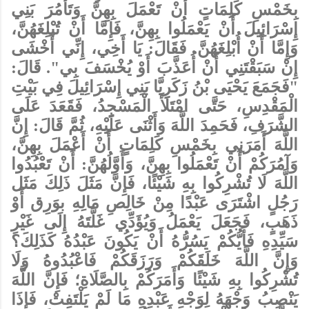
بِخَمْسِ كَلِمَاتٍ أَنْ تَعْمَلَ بِهِنَّ وَتَأْمُرَ بَنِي
إِسْرَائِيلَ أَنْ يَعْمَلُوا بِهِنَّ، فَإِمَّا أَنْ تُبْلِغَهُنَّ،
وَإِمَّا أَنْ أُبْلِغَهُنَّ. فَقَالَ: يَا أَخِي، إِنِّي أَخْشَى
إِنْ سَبَقْتَنِي أَنْ أُعَذَّبَ أَوْ يُخْسَفَ بِي". قَالَ:
"فَجَمَعَ يَحْيَى بْنُ زَكَرِيَّا بَنِي إِسْرَائِيلَ فِي بَيْتِ
الْمَقْدِسِ، حَتَّى امْتَلَأَ الْمَسْجِدُ، فَقَعَدَ عَلَى
الشَّرَفِ، فَحَمِدَ اللَّهَ وَأَثْنَى عَلَيْهِ، ثُمَّ قَالَ: إِنَّ
اللَّهَ أَمَرَنِي بِخَمْسِ كَلِمَاتٍ أَنْ أَعْمَلَ بِهِنَّ،
وَآمُرَكُمْ أَنْ تَعْمَلُوا بِهِنَّ، وَأَوَّلُهُنَّ: أَنْ تَعْبُدُوا
اللَّهَ لَا تُشْرِكُوا بِهِ شَيْئًا، فَإِنَّ مَثَلَ ذَلِكَ مَثَل
رَجُلٍ اشْتَرَى عَبْدًا مِنْ خَالِصِ مَالِهِ بوَرِق أَوْ
ذَهَبٍ، فَجَعَلَ يَعْمَلُ وَيُؤَدِّي غَلَّتَهُ إِلَى غَيْرِ
سَيِّدِهِ فَأَيُّكُمْ يَسُرُّهُ أَنْ يَكُونَ عَبْدُهُ كَذَلِكَ؟
وَإِنَّ اللَّهَ خَلَقَكُمْ وَرَزَقَكُمْ فَاعْبُدُوهُ وَلَا
تُشْرِكُوا بِهِ شَيْئًا وَأَمَرَكُمْ بِالصَّلَاةِ؛ فَإِنَّ اللَّهَ
يَنْصِبُ وَجْهَهُ لِوَجْهِ عَبْدِهِ مَا لَمْ يَلْتَفِتْ، فَإِذَا