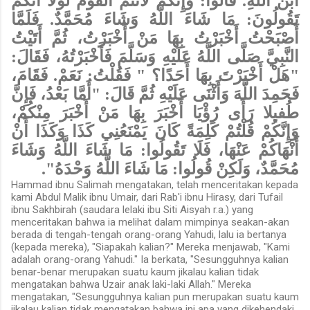
ابْنُ اللَّهِ. قَالُوا: وَإِنَّكُمْ لَأَنْتُمُ الْقَوْمُ لَوْلَا أَنَّكُمْ
تَقُولُونَ: مَا شَاءَ اللَّهُ وَشَاءَ مُحَمَّدٌ. فَلَمَّا
أَصْبَحْتُ أَخْبَرْتُ بِهَا مَنْ أَخْبَرْتُ، ثُمَّ أَتَيْتُ
النَّبِيَّ صَلَّى اللَّهُ عَلَيْهِ وَسَلَّمَ فَأَخْبَرْتُهُ، فَقَالَ:
"هَلْ أَخْبَرْتَ بِهَا أَحَدًا؟ " فَقُلْتُ: نَعَمْ. فَقَامَ،
فَحَمِدَ اللَّهَ وَأَثْنَى عَلَيْهِ ثُمَّ قَالَ: "أَمَّا بَعْدُ، فَإِنَّ
طُفيلا رَأَى رُؤْيَا أَخْبَرَ بِهَا مَنْ أَخْبَرَ مِنْكُمْ،
وَإِنَّكُمْ قُلْتُمْ كَلِمَةً كَانَ يَمْنَعُنِي كَذَا وَكَذَا أَنْ
أَنْهَاكُمْ عَنْهَا، فَلَا تَقُولُوا: مَا شَاءَ اللَّهُ وَشَاءَ
مُحَمَّدٌ، وَلَكِنْ قُولُوا: مَا شَاءَ اللَّهُ وَحْدَهُ".
Hammad ibnu Salimah mengatakan, telah menceritakan kepada
kami Abdul Malik ibnu Umair, dari Rab'i ibnu Hirasy, dari Tufail
ibnu Sakhbirah (saudara lelaki ibu Siti Aisyah r.a.) yang
menceritakan bahwa ia melihat dalam mimpinya seakan-akan
berada di tengah-tengah orang-orang Yahudi, lalu ia bertanya
(kepada mereka), "Siapakah kalian?" Mereka menjawab, "Kami
adalah orang-orang Yahudi." Ia berkata, "Sesungguhnya kalian
benar-benar merupakan suatu kaum jikalau kalian tidak
mengatakan bahwa Uzair anak laki-laki Allah." Mereka
mengatakan, "Sesungguhnya kalian pun merupakan suatu kaum
jikalau kalian tidak mengatakan bahwa ini apa yang dikehendaki