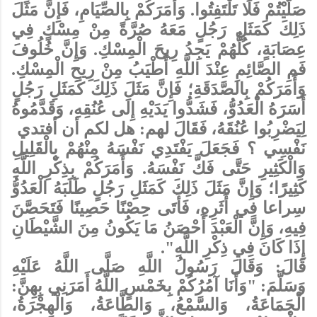
صَلَّيْتُمْ فَلَا تَلْتَفِتُوا. وَأَمَرَكُمْ بِالصِّيَامِ، فَإِنَّ مَثَلَ
ذَلِكَ كَمَثَلِ رَجُلٍ مَعَهُ صُرَّةً مِنْ مِسْكٍ فِي
عِصَابَةٍ، كُلُّهُمْ يَجِدُ رِيحَ الْمِسْكِ. وَإِنَّ خُلُوفَ
فَمِ الصَّائِمِ عِنْدَ اللَّهِ أَطْيَبُ مِنْ رِيحِ الْمِسْكِ.
وَأَمَرَكُمْ بِالصَّدَقَةِ؛ فَإِنَّ مَثَلَ ذَلِكَ كَمَثَلِ رَجُلٍ
أَسَرَهُ الْعَدُوُّ، فَشَدُّوا يَدَيْهِ إِلَى عُنُقِهِ، وَقَدَّمُوهُ
لِيَضْرِبُوا عُنُقَهُ، فَقَالَ لهم: هل لكم أن أفتدي
نَفْسِي ؟ فَجَعَلَ يَفْتَدِي نَفْسَهُ مِنْهُمْ بِالْقَلِيلِ
وَالْكَثِيرِ حَتَّى فَكَّ نَفْسَهُ. وَأَمَرَكُمْ بِذِكْرِ اللَّهِ
كَثِيرًا؛ وَإِنَّ مَثَلَ ذَلِكَ كَمَثَلِ رَجُلٍ طَلَبَهُ الْعَدُوُّ
سِراعا فِي أَثَرِهِ، فَأَتَى حِصْنًا حَصِينًا فَتَحَصَّنَ
فِيهِ، وَإِنَّ الْعَبْدَ أَحْصَنُ مَا يَكُونُ مِنَ الشَّيْطَانِ
إِذَا كَانَ فِي ذِكْرِ اللَّهِ".
قَالَ: وَقَالَ رَسُولُ اللَّهِ صَلَّى اللَّهُ عَلَيْهِ
وَسَلَّمَ: "وَأَنَا آمُرُكُمْ بِخَمْسٍ اللَّهُ أَمَرَنِي بِهِنَّ:
الْجَمَاعَةُ، وَالسَّمْعُ، وَالطَّاعَةُ، وَالْهِجْرَةُ،