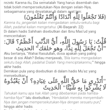
rezeki. Karena itu, Dia sematalah Yang harus disembah dan
tidak boleh mempersekutukan-Nya dengan selain-Nya,
sebagaimana yang dinyatakan di dalam ayat lain:
{فَلا تَجْعَلُوا لِلَّهِ أَنْدَادًا وَأَنْتُمْ تَعْلَمُونَ}
Karena itu, janganlah kalian mengadakan sekutu-sekutu bagi
Allah, padahal kalian mengetahui
. (Al-Baqarah: 22)
Di dalam hadis Sahihain disebutkan dari Ibnu Mas'ud yang
menceritakan:
قُلْتُ: يَا رَسُولَ اللَّهِ، أَيُّ الذَّنْبِ أَعْظَمُ؟ قَالَ:
"أَنْ تَجْعَلَ لِلَّهِ نِدًّا، وهو خلقك" الحديث
Aku bertanya, "Wahai Rasulullah, dosa apakah yang paling
besar di sisi Allah? Beliau menjawab,
"Bila kamu mengadakan
sekutu bagi Allah, padahal Dialah Yang menciptakanmu,
'" hingga
akhir hadis.
Demikian pula yang disebutkan di dalam hadis Mu'az yang
menyebutkan
.
"أَتَدْرِي مَا حَقُّ اللَّهِ عَلَى عِبَادِهِ؟ أَنْ يَعْبُدُوهُ
لَا يُشْرِكُوا بِهِ شَيْئًا" الْحَدِيثَ
Tahukah kamu apa hak Allah yang dibebankan pada hamba-
hamba-Nya?"
lalu disebutkan
, "Hendaklah mereka menyembah-
Nya dan jangan mempersekutukan-Nya dengan sesuatu pun
,"
hingga akhir hadis.