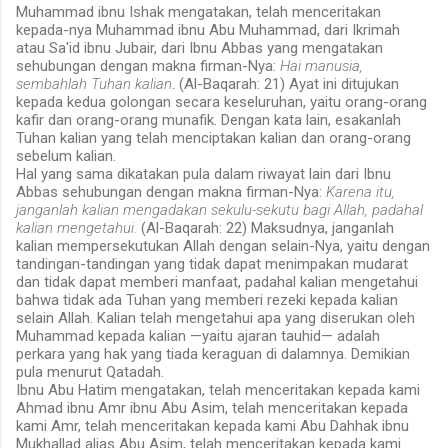
Muhammad ibnu Ishak mengatakan, telah menceritakan
kepada-nya Muhammad ibnu Abu Muhammad, dari Ikrimah
atau Sa'id ibnu Jubair, dari Ibnu Abbas yang mengatakan
sehubungan dengan makna firman-Nya:
Hai manusia,
sembahlah Tuhan kalian
. (Al-Baqarah: 21) Ayat ini ditujukan
kepada kedua golongan secara keseluruhan, yaitu orang-orang
kafir dan orang-orang munafik. Dengan kata lain, esakanlah
Tuhan kalian yang telah menciptakan kalian dan orang-orang
sebelum kalian.
Hal yang sama dikatakan pula dalam riwayat lain dari Ibnu
Abbas sehubungan dengan makna firman-Nya:
Karena itu,
janganlah kalian mengadakan sekulu-sekutu bagi Allah, padahal
kalian mengetahui.
(Al-Baqarah: 22) Maksudnya, janganlah
kalian mempersekutukan Allah dengan selain-Nya, yaitu dengan
tandingan-tandingan yang tidak dapat menimpakan mudarat
dan tidak dapat memberi manfaat, padahal kalian mengetahui
bahwa tidak ada Tuhan yang memberi rezeki kepada kalian
selain Allah. Kalian telah mengetahui apa yang diserukan oleh
Muhammad kepada kalian —yaitu ajaran tauhid— adalah
perkara yang hak yang tiada keraguan di dalamnya. Demikian
pula menurut Qatadah.
Ibnu Abu Hatim mengatakan, telah menceritakan kepada kami
Ahmad ibnu Amr ibnu Abu Asim, telah menceritakan kepada
kami Amr, telah menceritakan kepada kami Abu Dahhak ibnu
Mukhallad alias Abu Asim, telah menceritakan kepada kami