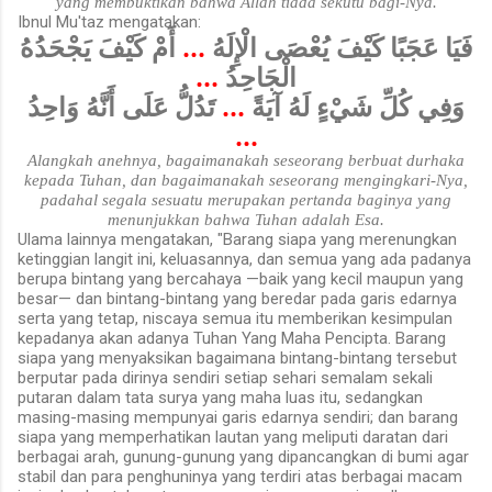
yang membuktikan bahwa Allah tiada sekutu bagi-Nya.
Ibnul Mu'taz mengatakan:
أَمْ كَيْفَ يَجْحَدُهُ
...
فَيَا عَجَبًا كَيْفَ يُعْصَى الْإِلَهُ
...
الْجَاحِدُ
تَدُلُّ عَلَى أَنَّهُ وَاحِدُ
...
وَفِي كُلِّ شَيْءٍ لَهُ آيَةً
...
Alangkah anehnya, bagaimanakah seseorang berbuat durhaka
kepada Tuhan, dan bagaimanakah seseorang mengingkari-Nya,
padahal segala sesuatu merupakan pertanda baginya yang
menunjukkan bahwa Tuhan adalah Esa.
Ulama lainnya mengatakan, "Barang siapa yang merenungkan
ketinggian langit ini, keluasannya, dan semua yang ada padanya
berupa bintang yang bercahaya —baik yang kecil maupun yang
besar— dan bintang-bintang yang beredar pada garis edarnya
serta yang tetap, niscaya semua itu memberikan kesimpulan
kepadanya akan adanya Tuhan Yang Maha Pencipta. Barang
siapa yang menyaksikan bagaimana bintang-bintang tersebut
berputar pada dirinya sendiri setiap sehari semalam sekali
putaran dalam tata surya yang maha luas itu, sedangkan
masing-masing mempunyai garis edarnya sendiri; dan barang
siapa yang memperhatikan lautan yang meliputi daratan dari
berbagai arah, gunung-gunung yang dipancangkan di bumi agar
stabil dan para penghuninya yang terdiri atas berbagai macam