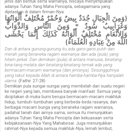
jenis dan bentuk serta warnanya, niscaya menyimpulkan
adanya Tuhan Yang Maha Pencipta, sebagaimana yang
dijelaskan di dalam firman-Nya:
{وَمِنَ الْجِبَالِ جُدَدٌ بِيضٌ وَحُمْرٌ مُخْتَلِفٌ أَلْوَانُهَا
وَغَرَابِيبُ سُودٌ * وَمِنَ النَّاسِ وَالدَّوَابِّ
وَالأنْعَامِ مُخْتَلِفٌ أَلْوَانُهُ كَذَلِكَ إِنَّمَا يَخْشَى
اللَّهَ مِنْ عِبَادِهِ الْعُلَمَاءُ}
Dan di antara gunung-gunung itu ada garis-garis putih dan
merah yang beraneka ragam warnanya dan ada (pula) yang
hitam pekat. Dan demikian (pula) di antara manusia, binatang-
bina-tang melata dan binatang-binatang ternak ada yang
bermacam-macam warnanya (dan jenisnya). Sesungguhnya
yang takut kepada Allah di antara hamba-hamba-Nya hanyalah
ulama
. (Fathir. 27-28)
Demikian pula sungai-sungai yang membelah dari suatu negeri
ke negeri yang lain, membawa banyak manfaat. Semua yang
diciptakan di muka bumi berupa bermacam-macam makhluk
hidup, tumbuh-tumbuhan yang berbeda-beda rasanya, dan
berbagai macam bunga yang beraneka ragam warnanya,
padahal tanah dan airnya sama; semua itu menunjukkan
adanya Tuhan Yang Maha Pencipta dan kekuasaan serta
kebijaksanaan-Nya Yang Mahabesar. Juga menunjukkan
rahmat-Nya kepada semua makhluk-Nya, lemah lembut,