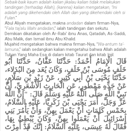
Sebaik-baik kaum adalah kalian jikalau kalian tidak melakukan
tandingan (terhadap Allah), (karena) kalian mengatakan, "Ini
adalah yang dikehendaki oleh Allah dan yang dikehendaki oleh si
Fulan
."
Abul Aliyah mengatakan, makna
andadan
dalam firman-Nya,
"
Fala taj'alu lillahi andadan
," ialah tandingan dan sekutu.
Demikian dikatakan oleh Ar-Rabi' ibnu Anas, Qatadah, As-Saddi,
Abu Malik, dan Ismail ibnu Abu Khalid.
Mujahid mengatakan bahwa makna firman-Nya,
"
Wa-antum ta'-
lamuna
," ialah sedangkan kalian mengetahui bahwa Allah adalah
Tuhan Yang Maha Esa di dalam kitab Taurat dan kitab Injil.
قَالَ الْإِمَامُ أَحْمَدُ: حَدَّثَنَا عَفَّانُ، حَدَّثَنَا أَبُو
خَلَفٍ مُوسَى بْنُ خَلَفٍ، وَكَانَ يُعَد مِنَ البُدَلاء،
حَدَّثَنَا يَحْيَى بْنُ أَبِي كَثِيرٍ، عَنْ زَيْدِ بْنِ سَلَّامٍ،
عَنْ جَدِّهِ مَمْطُورٍ، عَنِ الْحَارِثِ الْأَشْعَرِيِّ، أَنَّ
نَبِيَّ اللَّهِ صَلَّى اللَّهُ عَلَيْهِ وَسَلَّمَ قَالَ: "إِنَّ اللَّهَ
عَزَّ وَجَلَّ، أَمَرَ يَحْيَى بْنَ زَكَرِيَّا، عَلَيْهِ السَّلَامُ،
بِخَمْسِ كَلِمَاتٍ أَنْ يَعْمَلَ بِهِنَّ، وَأَنْ يَأْمُرَ بَنِي
إِسْرَائِيلَ أَنْ يَعْمَلُوا بِهِنَّ، وَكَانَ يُبْطِئُ بِهَا،
فَقَالَ لَهُ عِيسَى، عَلَيْهِ السَّلَامُ: إِنَّكَ قَدْ أُمِرْتَ