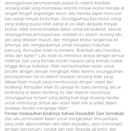
sesungguhnya perumpamaan puasa itu seperti keadaan
seorang lelaki yang membawa sebotol minyak kesturi berada di
tengah-tengah segolongan kaum, lalu mereka dapat mencium
bau wangi minyak kesturinya. Sesungguhnya bau mulut orang
yang sedang puasa lebih wangi di sisi Allah daripada minyak
kesturi. Allah memerintahkan kalian untuk bersedekah, karena
sesungguhnya perurnpamaan sedekah itu seperti seorang laki-
laki yang ditawan musuh, dan mengikat kedua tangannya ke
lehernya, lalu mengajukannya untuk menjalani hukuman
pancung. Kemudian lelaki itu berkata, 'Bolehkah aku menebus
diriku dari kalian?' Lalu lelaki itu menebus dirinya dengan semua
miliknya, baik yang bernilai murah maupun yang bernilai mahal,
hingga dirinya terbebas. Allah memerintahkan kalian untuk
berzikir dengan banyak mengingat Allah, karena sesungguhnya
perurnpamaan hal ini seperti keadaan seorang lelaki yang
dikejar-kejar musuh yang memburunya dengan cepat dari
belakang. Kemudian lelaki itu sampai ke suatu benteng, lalu ia
berlindung di dalam benteng itu (dari kejaran musuhnya).
Sesungguhnya tempat yang paling kuat bagi seorang hamba
untuk melindungi dirinya dari setan ialah bila ia selalu dalam
keadaan berzikir mengingat Allah'."
Perawi melanjutkan kisahnya, bahwa Rasulullah Saw. bersabda:
Dan aku perintahkan kalian untuk mengerjakan lima perkara
yang telah diperintahkan oleh Allah kepadaku, yaitu (menetapi)
jamaah (persatuan), tunduk dan taat (kepada ulil amri), dan