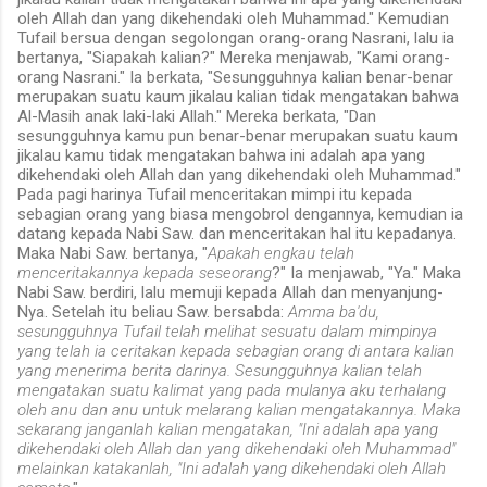
oleh Allah dan yang dikehendaki oleh Muhammad." Kemudian
Tufail bersua dengan segolongan orang-orang Nasrani, lalu ia
bertanya, "Siapakah kalian?" Mereka menjawab, "Kami orang-
orang Nasrani." Ia berkata, "Sesungguhnya kalian benar-benar
merupakan suatu kaum jikalau kalian tidak mengatakan bahwa
Al-Masih anak laki-laki Allah." Mereka berkata, "Dan
sesungguhnya kamu pun benar-benar merupakan suatu kaum
jikalau kamu tidak mengatakan bahwa ini adalah apa yang
dikehendaki oleh Allah dan yang dikehendaki oleh Muhammad."
Pada pagi harinya Tufail menceritakan mimpi itu kepada
sebagian orang yang biasa mengobrol dengannya, kemudian ia
datang kepada Nabi Saw. dan menceritakan hal itu kepadanya.
Maka Nabi Saw. bertanya, "
Apakah engkau telah
menceritakannya kepada seseorang
?" Ia menjawab, "Ya." Maka
Nabi Saw. berdiri, lalu memuji kepada Allah dan menyanjung-
Nya. Setelah itu beliau Saw. bersabda:
Amma ba'du,
sesungguhnya Tufail telah melihat sesuatu dalam mimpinya
yang telah ia ceritakan kepada sebagian orang di antara kalian
yang menerima berita darinya. Sesungguhnya kalian telah
mengatakan suatu kalimat yang pada mulanya aku terhalang
oleh anu dan anu untuk melarang kalian mengatakannya. Maka
sekarang janganlah kalian mengatakan, "Ini adalah apa yang
dikehendaki oleh Allah dan yang dikehendaki oleh Muhammad"
melainkan katakanlah, "Ini adalah yang dikehendaki oleh Allah