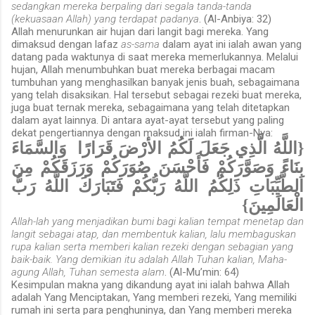
sedangkan mereka berpaling dari segala tanda-tanda
(kekuasaan Allah) yang terdapat padanya
. (Al-Anbiya: 32)
Allah menurunkan air hujan dari langit bagi mereka. Yang
dimaksud dengan lafaz
as-sama
dalam ayat ini ialah awan yang
datang pada waktunya di saat mereka memerlukannya. Melalui
hujan, Allah menumbuhkan buat mereka berbagai macam
tumbuhan yang menghasilkan banyak jenis buah, sebagaimana
yang telah disaksikan. Hal tersebut sebagai rezeki buat mereka,
juga buat ternak mereka, sebagaimana yang telah ditetapkan
dalam ayat lainnya. Di antara ayat-ayat tersebut yang paling
dekat pengertiannya dengan maksud ini ialah firman-Nya:
{اللَّهُ الَّذِي جَعَلَ لَكُمُ الأرْضَ قَرَارًا وَالسَّمَاءَ
بِنَاءً وَصَوَّرَكُمْ فَأَحْسَنَ صُوَرَكُمْ وَرَزَقَكُمْ مِنَ
الطَّيِّبَاتِ ذَلِكُمُ اللَّهُ رَبُّكُمْ فَتَبَارَكَ اللَّهُ رَبُّ
الْعَالَمِينَ}
Allah-lah yang menjadikan bumi bagi kalian tempat menetap dan
langit sebagai atap, dan membentuk kalian, lalu membaguskan
rupa kalian serta memberi kalian rezeki dengan sebagian yang
baik-baik. Yang demikian itu adalah Allah Tuhan kalian, Maha-
agung Allah, Tuhan semesta alam
. (Al-Mu’min: 64)
Kesimpulan makna yang dikandung ayat ini ialah bahwa Allah
adalah Yang Menciptakan, Yang memberi rezeki, Yang memiliki
rumah ini serta para penghuninya, dan Yang memberi mereka