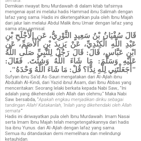
semata
."
Demikian riwayat Ibnu Murdawaih di dalam kitab tafsirnya
mengenai ayat ini melalui hadis Hammad ibnu Salimah dengan
lafaz yang sama. Hadis ini diketengahkan pula oleh Ibnu Majah
dari jalur lain melalui Abdul Malik ibnu Umair dengan lafaz yang
sama atau semisal.
قَالَ سُفْيَانُ بْنُ سَعِيدٍ الثَّوْرِيُّ، عَنِ الْأَجْلَحِ بْنِ
عَبْدِ اللَّهِ الْكِنْدِيِّ، عَنْ يَزِيدَ بْنِ الْأَصَمِّ، عَنِ
ابْنِ عَبَّاسٍ، قَالَ: قَالَ رَجُلٌ لِلنَّبِيِّ صَلَّى اللَّهُ
عَلَيْهِ وَسَلَّمَ: مَا شَاءَ اللَّهُ وَشِئْتَ. فَقَالَ:
"أَجَعَلْتَنِي لِلَّهِ نِدًّا؟ قُلْ: مَا شَاءَ اللَّهُ وَحْدَهُ".
Sufyan ibnu Sa'id As-Sauri mengatakan dari Al-Ajlah ibnu
Abdullah Al-Kindi, dari Yazid ibnul Asam, dari Ibnu Abbas yang
menceritakan: Seorang lelaki berkata kepada Nabi Saw., "Ini
adalah yang dikehendaki oleh Allah dan olehmu." Maka Nabi
Saw. bersabda, "
Apakah engkau menjadikan diriku sebagai
tandingan Allah! Katakanlah, 'Inilah yang dikehendaki oleh Allah
semata'
"
Hadis ini diriwayatkan pula oleh Ibnu Murdawaih. Imam Nasai
serta Imam Ibnu Majah telah mengetengahkannya dari hadis
Isa ibnu Yunus. dari Al-Ajlah dengan lafaz yang sama.
Semua itu ditandaskan demi memelihara dan melindungi
ketauhidan.