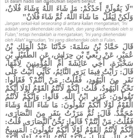
Di dalam hadis lain disebutkan seperti berikut:
"لَا يَقُولَنَّ أَحَدُكُمْ: مَا شَاءَ اللَّهُ وَشَاءَ فُلَانٌ،
وَلَكِنْ لِيَقُلْ مَا شَاءَ اللَّهُ، ثُمَّ شَاءَ فُلَانٌ"
Jangan sekali-kali seseorang di antara kalian mengatakan, "Ini
adalah yang dikehendaki oleh Allah, dan yang dikehendaki oleh si
Fulan," tetapi hendaklah ia mengatakan, "Ini yang dikehendaki
oleh Allah" kemudian, "Ini yang dikehendaki oleh si Fulan
.
قَالَ حَمَّادُ بْنُ سَلَمَةَ: حَدَّثَنَا عَبْدُ الْمَلِكِ بْنُ
عُمَيْرٍ، عَنْ رِبْعيِّ بْنِ حِرَاش، عَنِ الطُّفَيْلِ بْنِ
سَخْبَرَة، أَخِي عَائِشَةَ أُمِّ الْمُؤْمِنِينَ لِأُمِّهَا،
قَالَ: رَأَيْتُ فِيمَا يَرَى النَّائِمُ، كَأَنِّي أَتَيْتُ عَلَى
نَفَرٍ مِنَ الْيَهُودِ، فَقُلْتُ: مَنْ أَنْتُمْ؟ فَقَالُوا:
نَحْنُ الْيَهُودُ، قُلْتُ: إِنَّكُمْ لَأَنْتُمُ الْقَوْمُ لَوْلَا أَنَّكُمْ
تَقُولُونَ: عُزَير ابْنُ اللَّهِ. قَالُوا: وَإِنَّكُمْ لَأَنْتُمُ
الْقَوْمُ لَوْلَا أَنَّكُمْ تَقُولُونَ: مَا شَاءَ اللَّهُ وَشَاءَ
مُحَمَّدٌ. قَالَ: ثُمَّ مَرَرْتُ بِنَفَرٍ مِنَ النَّصَارَى،
فَقُلْتُ: مَنْ أَنْتُمْ؟ قَالُوا: نَحْنُ النَّصَارَى. قُلْتُ:
إِنَّكُمْ لَأَنْتُمُ الْقَوْمُ لَوْلَا أَنَّكُمْ تَقُولُونَ: الْمَسِيحُ