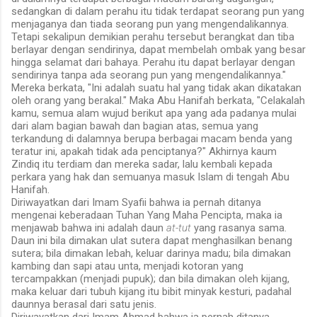
sedangkan di dalam perahu itu tidak terdapat seorang pun yang
menjaganya dan tiada seorang pun yang mengendalikannya.
Tetapi sekalipun demikian perahu tersebut berangkat dan tiba
berlayar dengan sendirinya, dapat membelah ombak yang besar
hingga selamat dari bahaya. Perahu itu dapat berlayar dengan
sendirinya tanpa ada seorang pun yang mengendalikannya."
Mereka berkata, "Ini adalah suatu hal yang tidak akan dikatakan
oleh orang yang berakal." Maka Abu Hanifah berkata, "Celakalah
kamu, semua alam wujud berikut apa yang ada padanya mulai
dari alam bagian bawah dan bagian atas, semua yang
terkandung di dalamnya berupa berbagai macam benda yang
teratur ini, apakah tidak ada penciptanya?" Akhirnya kaum
Zindiq itu terdiam dan mereka sadar, lalu kembali kepada
perkara yang hak dan semuanya masuk Islam di tengah Abu
Hanifah.
Diriwayatkan dari Imam Syafii bahwa ia pernah ditanya
mengenai keberadaan Tuhan Yang Maha Pencipta, maka ia
menjawab bahwa ini adalah daun
at-tut
yang rasanya sama.
Daun ini bila dimakan ulat sutera dapat menghasilkan benang
sutera; bila dimakan lebah, keluar darinya madu; bila dimakan
kambing dan sapi atau unta, menjadi kotoran yang
tercampakkan (menjadi pupuk); dan bila dimakan oleh kijang,
maka keluar dari tubuh kijang itu bibit minyak kesturi, padahal
daunnya berasal dari satu jenis.
Diriwayatkan dari Imam Ahmad bahwa ia pernah ditanya