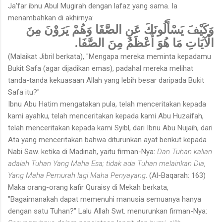
Ja'far ibnu Abul Mugirah dengan lafaz yang sama. Ia
menambahkan di akhirnya:
وَكَيْفَ يَسْأَلُونَكَ عَنِ الصَّفَا وَهُمْ يَرَوْنَ مِنَ
الْآيَاتِ مَا هُوَ أَعْظَمُ مِنَ الصَّفَا.
(Malaikat Jibril berkata), "Mengapa mereka meminta kepadamu
Bukit Safa (agar dijadikan emas), padahal mereka melihat
tanda-tanda kekuasaan Allah yang lebih besar daripada Bukit
Safa itu?"
Ibnu Abu Hatim mengatakan pula, telah menceritakan kepada
kami ayahku, telah menceritakan kepada kami Abu Huzaifah,
telah menceritakan kepada kami Syibl, dari Ibnu Abu Nujaih, dari
Ata yang menceritakan bahwa diturunkan ayat berikut kepada
Nabi Saw. ketika di Madinah, yaitu firman-Nya:
Dan Tuhan kalian
adalah Tuhan Yang Maha Esa; tidak ada Tuhan melainkan Dia,
Yang Maha Pemurah lagi Maha Penyayang
. (Al-Baqarah: 163)
Maka orang-orang kafir Quraisy di Mekah berkata,
"Bagaimanakah dapat memenuhi manusia semuanya hanya
dengan satu Tuhan?" Lalu Allah Swt. menurunkan firman-Nya: