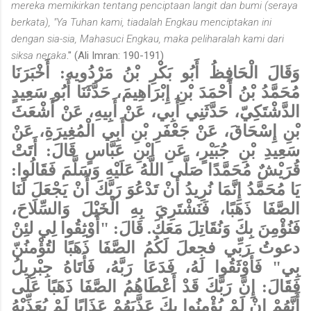
mereka memikirkan tentang penciptaan langit dan bumi (seraya
berkata), "Ya Tuhan kami, tiadalah Engkau menciptakan ini
dengan sia-sia, Mahasuci Engkau, maka peliharalah kami dari
siksa neraka
." (Ali Imran: 190-191)
وَقَالَ الْحَافِظُ أَبُو بَكْرِ بْنُ مَرْدُويه: أَخْبَرَنَا
مُحَمَّدُ بْنُ أَحْمَدَ بْنِ إِبْرَاهِيمَ، حَدَّثَنَا أَبُو سَعِيدٍ
الدَّشْتَكِيّ، حَدَّثَنِي أَبِي، عَنْ أَبِيهِ، عَنْ أَشْعَثَ
بْنِ إِسْحَاقَ، عَنْ جَعْفَرِ بْنِ أَبِي الْمُغِيرَةِ، عَنْ
سَعِيدِ بْنِ جُبَيْرٍ، عَنِ ابْنِ عَبَّاسٍ قَالَ: أَتَتْ
قُرَيْشٌ مُحَمَّدًا صَلَّى اللَّهُ عَلَيْهِ وَسَلَّمَ فَقَالُوا:
يَا مُحَمَّدُ إِنَّمَا نُرِيدُ أَنْ تَدْعُوَ رَبَّكَ أَنْ يَجْعَلَ لَنَا
الصَّفَا ذَهَبًا، فَنَشْتَرِيَ بِهِ الْخَيْلَ وَالسِّلَاحَ،
فَنُؤْمِنَ بِكَ وَنُقَاتِلَ مَعَكَ. قَالَ: "أَوْثِقُوا لِي لئِنْ
دعوتُ رَبِّي فجعلَ لَكُمُ الصَّفَا ذَهَبًا لتُؤْمنُنّ
بِي" فَأَوْثَقُوا لَهُ، فَدَعَا رَبَّهُ، فَأَتَاهُ جِبْرِيلُ
فَقَالَ: إِنَّ رَبَّكَ قَدْ أَعْطَاهُمُ الصَّفَا ذَهَبًا عَلَى
أَنَّهُمْ إِنْ لَمْ يُؤْمِنُوا بِكَ عَذَّبَهُمْ عَذَابًا لَمْ يُعَذِّبْهُ