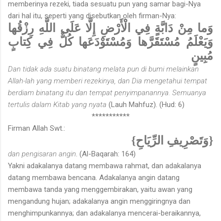
memberinya rezeki, tiada sesuatu pun yang samar bagi-Nya
dari hal itu, seperti yang disebutkan oleh firman-Nya:
وَما مِنْ دَابَّةٍ فِي الْأَرْضِ إِلَّا عَلَى اللَّهِ رِزْقُها
وَيَعْلَمُ مُسْتَقَرَّها وَمُسْتَوْدَعَها كُلٌّ فِي كِتابٍ
مُبِينٍ
Dan tidak ada suatu binatang melata pun di bumi melainkan
Allah-lah yang memberi rezekinya, dan Dia mengetahui tempat
berdiam binatang itu dan tempat penyimpanannya. Semuanya
tertulis dalam Kitab yang nyata
(Lauh Mahfuz). (Hud: 6)
***********
Firman Allah Swt.:
{وَتَصْرِيفِ الرِّيَاحِ}
dan pengisaran angin
. (Al-Baqarah: 164)
Yakni adakalanya datang membawa rahmat, dan adakalanya
datang membawa bencana. Adakalanya angin datang
membawa tanda yang menggembirakan, yaitu awan yang
mengandung hujan; adakalanya angin menggiringnya dan
menghimpunkannya; dan adakalanya mencerai-beraikannya,