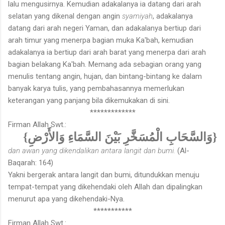
lalu mengusirnya. Kemudian adakalanya ia datang dari arah
selatan yang dikenal dengan angin
syamiyah
, adakalanya
datang dari arah negeri Yaman, dan adakalanya bertiup dari
arah timur yang menerpa bagian muka Ka'bah, kemudian
adakalanya ia bertiup dari arah barat yang menerpa dari arah
bagian belakang Ka'bah. Memang ada sebagian orang yang
menulis tentang angin, hujan, dan bintang-bintang ke dalam
banyak karya tulis, yang pembahasannya memerlukan
keterangan yang panjang bila dikemukakan di sini.
*************
Firman Allah Swt.:
{وَالسَّحَابِ الْمُسَخَّرِ بَيْنَ السَّمَاءِ وَالأَرْضِ}
dan awan yang dikendalikan antara langit dan bumi.
(Al-
Baqarah: 164)
Yakni bergerak antara langit dan bumi, ditundukkan menuju
tempat-tempat yang dikehendaki oleh Allah dan dipalingkan
menurut apa yang dikehendaki-Nya.
***********
Firman Allah Swt.: