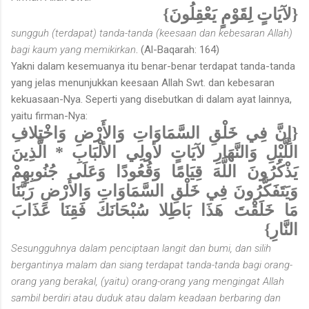
{لآيَاتٍ لِقَوْمٍ يَعْقِلُونَ}
sungguh (terdapat) tanda-tanda (keesaan dan kebesaran Allah)
bagi kaum yang memikirkan
. (Al-Baqarah: 164)
Yakni dalam kesemuanya itu benar-benar terdapat tanda-tanda
yang jelas menunjukkan keesaan Allah Swt. dan kebesaran
kekuasaan-Nya. Seperti yang disebutkan di dalam ayat lainnya,
yaitu firman-Nya:
{إِنَّ فِي خَلْقِ السَّمَاوَاتِ وَالأَرْضِ وَاخْتِلافِ
اللَّيْلِ وَالنَّهَارِ لآيَاتٍ لأولِي الألْبَابِ * الَّذِينَ
يَذْكُرُونَ اللَّهَ قِيَامًا وَقُعُودًا وَعَلَى جُنُوبِهِمْ
وَيَتَفَكَّرُونَ فِي خَلْقِ السَّمَاوَاتِ وَالأَرْضِ رَبَّنَا
مَا خَلَقْتَ هَذَا بَاطِلا سُبْحَانَكَ فَقِنَا عَذَابَ
النَّارِ}
Sesungguhnya dalam penciptaan langit dan bumi, dan silih
bergantinya malam dan siang terdapat tanda-tanda bagi orang-
orang yang berakal, (yaitu) orang-orang yang mengingat Allah
sambil berdiri atau duduk atau dalam keadaan berbaring dan