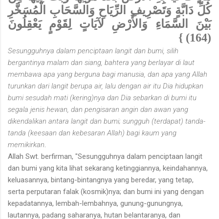
كُلِّ دَابَّةٍ وَتَصْرِيفِ الرِّيَاحِ وَالسَّحَابِ الْمُسَخَّرِ
بَيْنَ السَّمَاءِ وَالأَرْضِ لآيَاتٍ لِقَوْمٍ يَعْقِلُونَ
(164) }
Sesungguhnya dalam penciptaan langit dan bumi, silih
bergantinya malam dan siang, bahtera yang berlayar di laut
membawa apa yang berguna bagi manusia, dan apa yang Allah
turunkan dari langit berupa air, lalu dengan air itu Dia hidupkan
bumi sesudah mati (kering)nya dan Dia sebarkan di bumi itu
segala jenis hewan, dan pengisaran angin dan awan yang
dikendalikan antara langit dan bumi; sungguh (terdapat) tanda-
tanda (keesaan dan kebesaran Allah) bagi kaum yang
memikirkan
.
Allah Swt. berfirman, "Sesungguhnya dalam penciptaan langit
dan bumi yang kita lihat sekarang ketinggiannya, keindahannya,
keluasannya, bintang-bintangnya yang beredar, yang tetap,
serta perputaran falak (kosmik)nya; dan bumi ini yang dengan
kepadatannya, lembah-lembahnya, gunung-gunungnya,
lautannya, padang saharanya, hutan belantaranya, dan