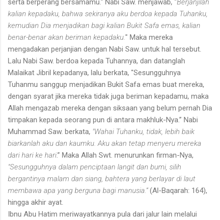
serta berperang bersamamu." Nabi Saw. menjawab, "
Berjanjilah
kalian kepadaku, bahwa sekiranya aku berdoa kepada Tuhanku,
kemudian Dia menjadikan bagi kalian Bukit Safa emas, kalian
benar-benar akan beriman kepadaku.
" Maka mereka
mengadakan perjanjian dengan Nabi Saw. untuk hal tersebut.
Lalu Nabi Saw. berdoa kepada Tuhannya, dan datanglah
Malaikat Jibril kepadanya, lalu berkata, "Sesungguhnya
Tuhanmu sanggup menjadikan Bukit Safa emas buat mereka,
dengan syarat jika mereka tidak juga beriman kepadamu, maka
Allah mengazab mereka dengan siksaan yang belum pernah Dia
timpakan kepada seorang pun di antara makhluk-Nya.” Nabi
Muhammad Saw. berkata,
"Wahai Tuhanku, tidak, lebih baik
biarkanlah aku dan kaumku. Aku akan tetap menyeru mereka
dari hari ke hari
.” Maka Allah Swt. menurunkan firman-Nya,
"Sesungguhnya dalam penciptaan langit dan bumi, silih
bergantinya malam dan siang, bahtera yang berlayar di laut
membawa apa yang berguna bagi manusia.”
(Al-Baqarah: 164),
hingga akhir ayat.
Ibnu Abu Hatim meriwayatkannya pula dari jalur lain melalui