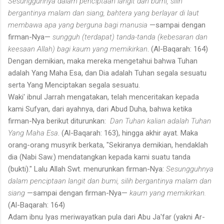
Sesungguhnya dalam penciptaan langit dan bumi, silih
bergantinya malam dan siang, bahtera yang berlayar di laut
membawa apa yang berguna bagi manusia
—sampai dengan
firman-Nya—
sungguh (terdapat) tanda-tanda (kebesaran dan
keesaan Allah) bagi kaum yang memikirkan
. (Al-Baqarah: 164)
Dengan demikian, maka mereka mengetahui bahwa Tuhan
adalah Yang Maha Esa, dan Dia adalah Tuhan segala sesuatu
serta Yang Menciptakan segala sesuatu.
Waki' ibnul Jarrah mengatakan, telah menceritakan kepada
kami Sufyan, dari ayahnya, dari Abud Duha, bahwa ketika
firman-Nya berikut diturunkan:
Dan Tuhan kalian adalah Tuhan
Yang Maha Esa
. (Al-Baqarah: 163), hingga akhir ayat. Maka
orang-orang musyrik berkata, "Sekiranya demikian, hendaklah
dia (Nabi Saw.) mendatangkan kepada kami suatu tanda
(bukti)." Lalu Allah Swt. menurunkan firman-Nya:
Sesungguhnya
dalam penciptaan langit dan bumi, silih bergantinya malam dan
siang
—sampai dengan firman-Nya—
kaum yang memikirkan.
(Al-Baqarah: 164)
Adam ibnu Iyas meriwayatkan pula dari Abu Ja'far (yakni Ar-