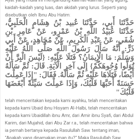
kaidah-kaidah yang luas, dan akidah yang lurus. Seperti yang
disebutkan oleh Ibnu Abu Hatim:
حَدَّثَنَا أَبِي، حَدَّثَنَا عُبيد بْنُ هِشَامٍ الْحَلَبِيُّ،
حَدَّثَنَا عُبَيْدُ اللَّهِ بْنُ عَمْرٍو، عَنْ عَامِرِ بْنِ
شُفَي، عَنْ عَبْدِ الْكَرِيمِ، عَنْ مُجَاهِدٍ، عَنْ أَبِي
ذَرٍّ: أَنَّهُ سَأَلَ رَسُولَ اللَّهِ صَلَّى اللَّهُ عَلَيْهِ
وَسَلَّمَ: مَا الْإِيمَانُ؟ فَتَلَا عَلَيْهِ: {لَيْسَ الْبِرَّ أَنْ
تُوَلُّوا وُجُوهَكُمْ} إِلَى آخِرِ الْآيَةِ. قَالَ: ثُمَّ سَأَلَهُ
أَيْضًا، فَتَلَاهَا عَلَيْهِ ثُمَّ سَأَلَهُ. فَقَالَ: "إِذَا عَمِلْتَ
حَسَنَةً أَحَبَّهَا قَلْبُكَ، وَإِذَا عَمِلْتَ سَيِّئَةً أَبْغَضَهَا
قَلْبُكَ"
telah menceritakan kepada kami ayahku, telah menceritakan
kepada kami Ubaid ibnu Hisyam Al-Halbi, telah menceritakan
kepada kami Ubaidillah ibnu Amr, dari Amir ibnu Syafi, dari Abdul
Karim, dari Mujahid, dari Abu Zar r.a., telah menceritakan bahwa
ia pernah bertanya kepada Rasulullah Saw. tentang iman,
"Apakah yang dinamakan iman itu?" Maka Rasulullah Saw.