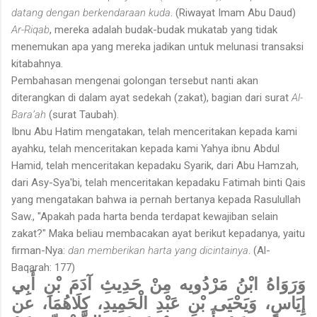
datang dengan berkendaraan kuda
. (Riwayat Imam Abu Daud)
Ar-Riqab
, mereka adalah budak-budak mukatab yang tidak
menemukan apa yang mereka jadikan untuk melunasi transaksi
kitabahnya.
Pembahasan mengenai golongan tersebut nanti akan
diterangkan di dalam ayat sedekah (zakat), bagian dari surat
Al-
Bara’ah
(surat Taubah).
Ibnu Abu Hatim mengatakan, telah menceritakan kepada kami
ayahku, telah menceritakan kepada kami Yahya ibnu Abdul
Hamid, telah menceritakan kepadaku Syarik, dari Abu Hamzah,
dari Asy-Sya'bi, telah menceritakan kepadaku Fatimah binti Qais
yang mengatakan bahwa ia pernah bertanya kepada Rasulullah
Saw., "Apakah pada harta benda terdapat kewajiban selain
zakat?" Maka beliau membacakan ayat berikut kepadanya, yaitu
firman-Nya:
dan memberikan harta yang dicintainya
. (Al-
Baqarah: 177)
وَرَوَاهُ ابْنُ مَرْدُويه مِنْ حَدِيثِ آدَمَ بْنِ أَبِي
إِيَاسٍ، وَيَحْيَى بْنِ عَبْدِ الْحَمِيدِ، كِلَاهُمَا، عن