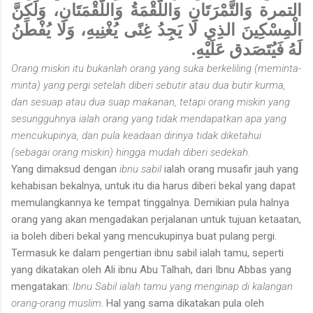
التمرة وَالتَّمْرَتَانِ وَاللُّقْمَةُ وَاللُّقْمَتَانِ، وَلَكِنَّ
الْمِسْكِينَ الذِي لَا يَجِدُ غِنًى يُغْنِيهِ، وَلَا يُفْطَنُ
لَهُ فَيُتَصَدق عَلَيْهِ.
Orang miskin itu bukanlah orang yang suka berkeliling (meminta-
minta) yang pergi setelah diberi sebutir atau dua butir kurma,
dan sesuap atau dua suap makanan, tetapi orang miskin yang
sesungguhnya ialah orang yang tidak mendapatkan apa yang
mencukupinya, dan pula keadaan dirinya tidak diketahui
(sebagai orang miskin) hingga mudah diberi sedekah.
Yang dimaksud dengan
ibnu sabil
ialah orang musafir jauh yang
kehabisan bekalnya, untuk itu dia harus diberi bekal yang dapat
memulangkannya ke tempat tinggalnya. Demikian pula halnya
orang yang akan mengadakan perjalanan untuk tujuan ketaatan,
ia boleh diberi bekal yang mencukupinya buat pulang pergi.
Termasuk ke dalam pengertian ibnu sabil ialah tamu, seperti
yang dikatakan oleh Ali ibnu Abu Talhah, dari Ibnu Abbas yang
mengatakan:
Ibnu Sabil ialah tamu yang menginap di kalangan
orang-orang muslim
. Hal yang sama dikatakan pula oleh