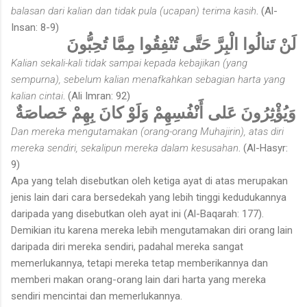
balasan dari kalian dan tidak pula (ucapan) terima kasih
. (Al-
Insan: 8-9)
لَنْ تَنالُوا الْبِرَّ حَتَّى تُنْفِقُوا مِمَّا تُحِبُّونَ
Kalian sekali-kali tidak sampai kepada kebajikan (yang
sempurna), sebelum kalian menafkahkan sebagian harta yang
kalian cintai
. (Ali Imran: 92)
وَيُؤْثِرُونَ عَلى أَنْفُسِهِمْ وَلَوْ كانَ بِهِمْ خَصاصَةٌ
Dan mereka mengutamakan (orang-orang Muhajirin), atas diri
mereka sendiri, sekalipun mereka dalam kesusahan
. (Al-Hasyr:
9)
Apa yang telah disebutkan oleh ketiga ayat di atas merupakan
jenis lain dari cara bersedekah yang lebih tinggi kedudukannya
daripada yang disebutkan oleh ayat ini (Al-Baqarah: 177).
Demikian itu karena mereka lebih mengutamakan diri orang lain
daripada diri mereka sendiri, padahal mereka sangat
memerlukannya, tetapi mereka tetap memberikannya dan
memberi makan orang-orang lain dari harta yang mereka
sendiri mencintai dan memerlukannya.