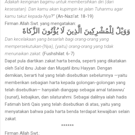
Adakah keinginan bagimu untuk membersihkan diri (dari
kesesatan). Dan kamu akan kupimpin ke jalan Tuhanmu agar
kamu takut kepada-Nya
?" (An-Nazi'at: 18-19)
Firman Allah Swt. yang mengatakan:
وَوَيْلٌ لِلْمُشْرِكِينَ الَّذِينَ لَا يُؤْتُونَ الزَّكاةَ
Dan kecelakaan yang besarlah bagi orang-orang yang
mempersekutukan-(Nya), (yaitu) orang-orang yang tidak
menunaikan zakat
. (Fushshilat: 6-7)
Dapat pula diartikan zakat harta benda, seperti yang dikatakan
oleh Sa'id ibnu Jubair dan Muqatil ibnu Hayyan. Dengan
demikian, berarti hal yang telah disebutkan sebelumnya —yaitu
memberikan sebagian harta kepada golongan-golongan yang
telah disebutkan— hanyalah dianggap sebagai amal tatawwu'
(sunat), kebajikan, dan silaturahmi. Sebagai dalilnya ialah hadis
Fatimah binti Qais yang telah disebutkan di atas, yaitu yang
menyatakan bahwa pada harta benda terdapat kewajiban selain
zakat.
******
Firman Allah Swt.: