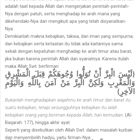
adalah taat kepada Allah dan mengerjakan perintah-perintah-
Nya dengan patuh, serta menghadap ke arah mana yang
dikehendaki-Nya dan mengikuti apa yang telah disyariatkan-
Nya.
Demikianlah makna kebajikan, takwa, dan iman yang sempurna;
dan kebajikan serta ketaatan itu tidak ada kaitannya sama
sekali dengan kepatuhan menghadap ke arah timur atau barat,
jika bukan karena perintah Allah dan syariatnya. Karena itulah
maka Allah Swt. berfirman:
{لَيْسَ الْبِرَّ أَنْ تُوَلُّوا وُجُوهَكُمْ قِبَلَ الْمَشْرِقِ
وَالْمَغْرِبِ وَلَكِنَّ الْبِرَّ مَنْ آمَنَ بِاللَّهِ وَالْيَوْمِ
الآخِرِ}
Bukanlah menghadapkan wajahmu ke arah timur dan barat itu
suatu kebajikan, tetapi sesungguhnya kebajikan itu ialah
kebajikan orang yang beriman kepada Allah, hari kemudian
. (Al-
Baqarah: 177), hingga akhir ayat.
Seperti yang disebutkan oleh Allah Swt. dalam masalah kurban
dan menyembelih hadyu, yaitu firman-Nya: