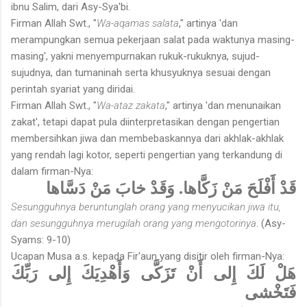
ibnu Salim, dari Asy-Sya'bi.
Firman Allah Swt., "
Wa-aqamas salata
," artinya 'dan
merampungkan semua pekerjaan salat pada waktunya masing-
masing', yakni menyempurnakan rukuk-rukuknya, sujud-
sujudnya, dan tumaninah serta khusyuknya sesuai dengan
perintah syariat yang diridai.
Firman Allah Swt., "
Wa-ataz zakata
," artinya 'dan menunaikan
zakat', tetapi dapat pula diinterpretasikan dengan pengertian
membersihkan jiwa dan membebaskannya dari akhlak-akhlak
yang rendah lagi kotor, seperti pengertian yang terkandung di
dalam firman-Nya:
قَدْ أَفْلَحَ مَنْ زَكَّاها. وَقَدْ خابَ مَنْ دَسَّاها
Sesungguhnya beruntunglah orang yang menyucikan jiwa itu,
dan sesungguhnya merugilah orang yang mengotorinya
. (Asy-
Syams: 9-10)
Ucapan Musa a.s. kepada Fir'aun yang disitir oleh firman-Nya:
هَلْ لَكَ إِلى أَنْ تَزَكَّى وَأَهْدِيَكَ إِلى رَبِّكَ
فَتَخْشى