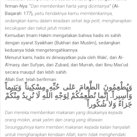
firman-Nya: "
Dan memberikan harta yang dicintainya
" (Al-
Baqarah: 177),
yaitu hendaknya kamu memberikannya,
sedangkan kamu dalam keadaan sehat lagi pelit, mengharapkan
kecukupan dan takut jatuh miskin.
Kemudian Imam Hakim mengatakan bahwa hadis ini sahih
dengan syarat Syaikhain (Bukhari dan Muslim), sedangkan
keduanya tidak mengetengahkannya.
Menurut kami, hadis ini diriwayatkan pula oleh Waki', dari Al-
A'masy, dan Sufyan, dari Zubaid, dari Murrah, dari Ibnu Mas'ud
secara mauquf dan lebih sahih.
Allah Swt. telah berfirman:
وَيُطْعِمُونَ الطَّعامَ عَلى حُبِّهِ مِسْكِيناً وَيَتِيماً
وَأَسِيراً. إِنَّما نُطْعِمُكُمْ لِوَجْهِ اللَّهِ لَا نُرِيدُ مِنْكُمْ
جَزاءً وَلا شُكُوراً
Dan mereka memberikan makanan yang disukainya kepada
orang miskin, anak yatim dan orang yang ditawan.
Sesungguhnya kami memberi makanan kepada kalian hanyalah
untuk mengharapkan keridaan Allah, kami tidak menghendaki