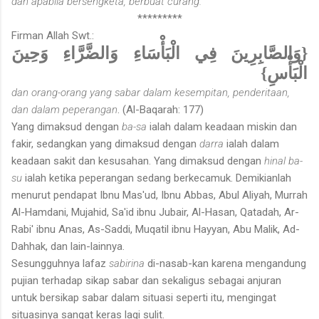
dan apabila bersengketa, berbuat curang.
*********
Firman Allah Swt.:
{وَالصَّابِرِينَ فِي الْبَأْسَاءِ وَالضَّرَّاءِ وَحِينَ
الْبَأْسِ}
dan orang-orang yang sabar dalam kesempitan, penderitaan,
dan dalam peperangan
. (Al-Baqarah: 177)
Yang dimaksud dengan
ba-sa
ialah dalam keadaan miskin dan
fakir, sedangkan yang dimaksud dengan
darra
ialah dalam
keadaan sakit dan kesusahan. Yang dimaksud dengan
hinal ba-
su
ialah ketika peperangan sedang berkecamuk. Demikianlah
menurut pendapat Ibnu Mas'ud, Ibnu Abbas, Abul Aliyah, Murrah
Al-Hamdani, Mujahid, Sa'id ibnu Jubair, Al-Hasan, Qatadah, Ar-
Rabi' ibnu Anas, As-Saddi, Muqatil ibnu Hayyan, Abu Malik, Ad-
Dahhak, dan lain-lainnya.
Sesungguhnya lafaz
sabirina
di-nasab-kan karena mengandung
pujian terhadap sikap sabar dan sekaligus sebagai anjuran
untuk bersikap sabar dalam situasi seperti itu, mengingat
situasinya sangat keras lagi sulit.