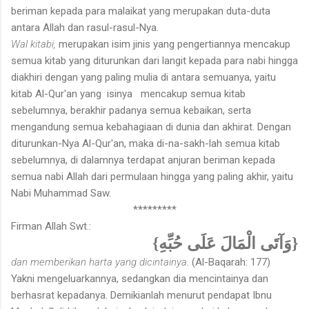
beriman kepada para malaikat yang merupakan duta-duta
antara Allah dan rasul-rasul-Nya.
Wal kitabi,
merupakan isim jinis yang pengertiannya mencakup
semua kitab yang diturunkan dari langit kepada para nabi hingga
diakhiri dengan yang paling mulia di antara semuanya, yaitu
kitab Al-Qur'an yang isinya mencakup semua kitab
sebelumnya, berakhir padanya semua kebaikan, serta
mengandung semua kebahagiaan di dunia dan akhirat. Dengan
diturunkan-Nya Al-Qur'an, maka di-na-sakh-lah semua kitab
sebelumnya, di dalamnya terdapat anjuran beriman kepada
semua nabi Allah dari permulaan hingga yang paling akhir, yaitu
Nabi Muhammad Saw.
*********
Firman Allah Swt.:
{وَآتَى الْمَالَ عَلَى حُبِّهِ}
dan memberikan harta yang dicintainya
. (Al-Baqarah: 177)
Yakni mengeluarkannya, sedangkan dia mencintainya dan
berhasrat kepadanya. Demikianlah menurut pendapat Ibnu