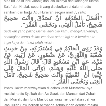
Mas'ud, Sa'id ibnu Jubair, dan lain-lainnya dari kalangan ulama
Salaf dan Khalaf, seperti yang disebutkan di dalam hadis
sahihain dari hadis Abu Hurairah secara marfu', yaitu:
"أَفْضَلُ الصَّدَقَةِ أَنْ تَصَدَّقَ وَأَنْتَ صَحِيحٌ
شَحِيحٌ، تَأْمُلُ الْغِنَى، وَتَخْشَى الْفَقْرَ".
Sedekah yang paling ulama ialah bila kamu mengeluarkannya,
sedangkan kamu dalam keadaan sehat lagi pelit bercita-cita
ingin kaya dan takut jatuh miskin
.
وَقَدْ رَوَى الْحَاكِمُ فِي مُسْتَدْرَكِهِ، مِنْ حَدِيثِ
شُعْبَةَ وَالثَّوْرِيِّ، عَنْ مَنْصُورٍ، عَنْ زُبَيد، عَنْ
مُرَّة، عَنِ ابْنِ مَسْعُودٍ قَالَ: قَالَ رَسُولُ اللَّهِ
صَلَّى اللَّهُ عَلَيْهِ وَسَلَّمَ: {وَآتَى الْمَالَ عَلَى
حُبِّهِ} أَنْ تُعْطِيَهُ وَأَنْتَ صَحِيحٌ شَحِيحٌ، تَأْمُلُ
الْغِنَى وَتَخْشَى الْفَقْرَ".
Imam Hakim meriwayatkan di dalam kitab Mustadrak-nya
melalui hadis Syu'bah dan As-Sauri, dari Mansur, dari Zubair,
dari Murrah, dari Ibnu Mas'ud r.a. yang menceritakan bahwa
Rasulullah Saw. pernah bersabda sehubungan dengan makna