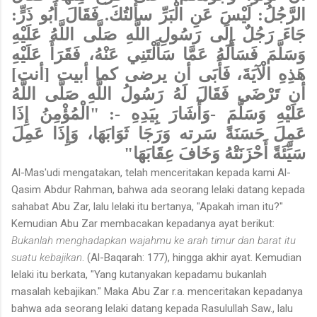
الرَّجُلُ: لَيْسَ عَنِ الْبَرِّ سألتُكَ. فَقَالَ أَبُو ذَرٍّ:
جَاءَ رَجُلٌ إِلَى رَسُولِ اللَّهِ صَلَّى اللَّهُ عَلَيْهِ
وَسَلَّمَ فَسَأَلَهُ عَمَّا سَأَلْتَنِي عَنْهُ، فَقَرَأَ عَلَيْهِ
هَذِهِ الْآيَةَ، فَأَبَى أن يرضى كما أبيت [أنت]
أن تَرْضَى فَقَالَ لَهُ رَسُولُ اللَّهِ صَلَّى اللَّهُ
عَلَيْهِ وَسَلَّمَ -وَأَشَارَ بِيَدِهِ -: "الْمُؤْمِنُ إِذَا
عَمِلَ حَسَنَةً سَرته وَرَجَا ثَوَابَهَا، وَإِذَا عَمِلَ
سَيِّئَةً أَحْزَنَتْهُ وَخَافَ عِقَابَهَا"
Al-Mas'udi mengatakan, telah menceritakan kepada kami Al-
Qasim Abdur Rahman, bahwa ada seorang lelaki datang kepada
sahabat Abu Zar, lalu lelaki itu bertanya, "Apakah iman itu?"
Kemudian Abu Zar membacakan kepadanya ayat berikut:
Bukanlah menghadapkan wajahmu ke arah timur dan barat itu
suatu kebajikan
. (Al-Baqarah: 177), hingga akhir ayat. Kemudian
lelaki itu berkata, "Yang kutanyakan kepadamu bukanlah
masalah kebajikan." Maka Abu Zar r.a. menceritakan kepadanya
bahwa ada seorang lelaki datang kepada Rasulullah Saw., lalu