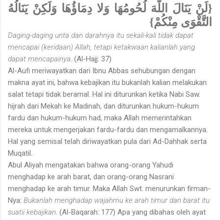
{لَنْ يَنَالَ اللَّهَ لُحُومُهَا وَلا دِمَاؤُهَا وَلَكِنْ يَنَالُهُ
التَّقْوَى مِنْكُمْ}
Daging-daging unta dan darahnya itu sekali-kali tidak dapat
mencapai (keridaan) Allah, tetapi ketakwaan kalianlah yang
dapat mencapainya
. (Al-Hajj: 37)
Al-Aufi meriwayatkan dari Ibnu Abbas sehubungan dengan
makna ayat ini, bahwa kebajikan itu bukanlah kalian melakukan
salat tetapi tidak beramal. Hal ini diturunkan ketika Nabi Saw.
hijrah dari Mekah ke Madinah, dan diturunkan hukum-hukum
fardu dan hukum-hukum had, maka Allah memerintahkan
mereka untuk mengerjakan fardu-fardu dan mengamalkannya.
Hal yang semisal telah diriwayatkan pula dari Ad-Dahhak serta
Muqatil.
Abul Aliyah mengatakan bahwa orang-orang Yahudi
menghadap ke arah barat, dan orang-orang Nasrani
menghadap ke arah timur. Maka Allah Swt. menurunkan firman-
Nya:
Bukanlah menghadap wajahmu ke arah timur dan barat itu
suatii kebajikan
. (Al-Baqarah: 177) Apa yang dibahas oleh ayat