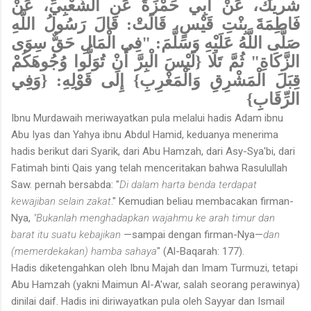
شريك،
عَنْ أَبِي حَمْزَةَ عَنِ الشَّعْبِيِّ، عَنْ
فَاطِمَةَ بِنْتِ قَيْسٍ، قَالَتْ: قَالَ رَسُولُ اللَّهِ
صَلَّى اللَّهُ عَلَيْهِ وَسَلَّمَ: "فِي الْمَالِ حَقٌّ سِوَى
الزَّكَاةِ" ثُمَّ تَلَا {لَيْسَ الْبِرَّ أَنْ تُوَلُّوا وُجُوهَكُمْ
قِبَلَ الْمَشْرِقِ وَالْمَغْرِبِ} إِلَى قَوْلِهِ: {وَفِي
الرِّقَابِ}
Ibnu Murdawaih meriwayatkan pula melalui hadis Adam ibnu
Abu Iyas dan Yahya ibnu Abdul Hamid, keduanya menerima
hadis berikut dari Syarik, dari Abu Hamzah, dari Asy-Sya'bi, dari
Fatimah binti Qais yang telah menceritakan bahwa Rasulullah
Saw. pernah bersabda: "
Di dalam harta benda terdapat
kewajiban selain zakat
." Kemudian beliau membacakan firman-
Nya,
"Bukanlah menghadapkan wajahmu ke arah timur dan
barat itu suatu kebajikan
—sampai dengan firman-Nya—
dan
(memerdekakan) hamba sahaya
" (Al-Baqarah: 177).
Hadis diketengahkan oleh Ibnu Majah dan Imam Turmuzi, tetapi
Abu Hamzah (yakni Maimun Al-A'war, salah seorang perawinya)
dinilai daif. Hadis ini diriwayatkan pula oleh Sayyar dan Ismail