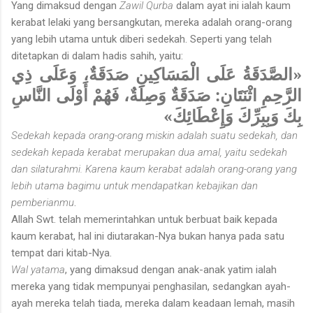
Yang dimaksud dengan
Zawil Qurba
dalam ayat ini ialah kaum
kerabat lelaki yang bersangkutan, mereka adalah orang-orang
yang lebih utama untuk diberi sedekah. Seperti yang telah
ditetapkan di dalam hadis sahih, yaitu:
«الصَّدَقَةُ عَلَى الْمَسَاكِينِ صَدَقَةٌ، وَعَلَى ذِي
الرَّحِمِ اثْنَتَانِ: صَدَقَةٌ وَصِلَةٌ، فَهُمْ أَوْلَى النَّاسِ
بِكَ وَبِبِرِّكَ وَإِعْطَائِكَ»
Sedekah kepada orang-orang miskin adalah suatu sedekah, dan
sedekah kepada kerabat merupakan dua amal, yaitu sedekah
dan silaturahmi. Karena kaum kerabat adalah orang-orang yang
lebih utama bagimu untuk mendapatkan kebajikan dan
pemberianmu
.
Allah Swt. telah memerintahkan untuk berbuat baik kepada
kaum kerabat, hal ini diutarakan-Nya bukan hanya pada satu
tempat dari kitab-Nya.
Wal yatama
, yang dimaksud dengan anak-anak yatim ialah
mereka yang tidak mempunyai penghasilan, sedangkan ayah-
ayah mereka telah tiada, mereka dalam keadaan lemah, masih