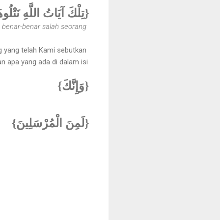
تِلْكَ آيَاتُ اللَّهِ نَتْلُو}
 benar-benar salah seorang
g yang telah Kami sebutkan
 apa yang ada di dalam isi
{وَإِنَّكَ}
{لَمِنَ الْمُرْسَلِينَ}