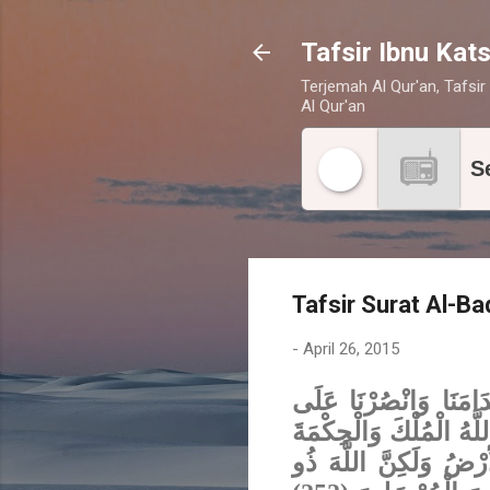
Tafsir Ibnu Kats
Terjemah Al Qur'an, Tafsir 
Al Qur'an
S
Tafsir Surat Al-B
-
April 26, 2015
{دَامَنَا وَانْصُرْنَا عَلَى
تَاهُ اللَّهُ الْمُلْكَ وَالْحِكْمَةَ
رْضُ وَلَكِنَّ اللَّهَ ذُو