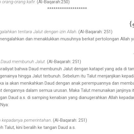
 orang-orang kafir.
(Al-Baqarah:250)
*******************
{ِ
alahkan tentara Jalut dengan izin Allah
. (Al-Baqarah: 251)
engalahkan dan menaklukkan musuhnya berkat pertolongan Allah y
) Daud membunuh Jalut.
(Al-Baqarah: 251)
israiliyat bahwa Daud membunuh Jalut dengan katapel yang ada di ta
genainya hingga Jalut terbunuh. Sebelum itu Talut menjanjikan kepad
ka ia akan menikahkan Daud dengan anak perempuannya dan memba
t dengannya dalam semua urusan. Maka Talut menunaikan janjinya it
gan Daud a.s. di samping kenabian yang dianugerahkan Allah kepadan
-Nya:
n kepadanya pemerintahan
. (Al-Baqarah: 251)
h Talut, kini beralih ke tangan Daud a.s.