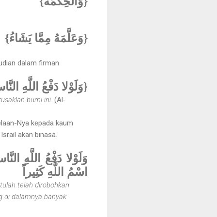
{وَالْحِكْمَةَ}
{وَعَلَّمَهُ مِمَّا يَشَاءُ}
udian dalam firman
وَلَوْلا دَفْعُ اللَّهِ ال}
usaklah bumi ini
. (Al-
belaan-Nya kepada kaum
Israil akan binasa.
وَلَوْلا دَفْعُ اللَّهِ الن
اسْمُ اللَّهِ كَثِيراً
tulah telah dirobohkan
ng di dalamnya banyak