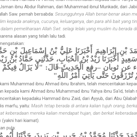
Usman ibnu Abdur Rahman, dari Muhammad ibnul Munkadir, dari Jabir
llah Saw. pernah bersabda:
Sesungguhnya Allah benar-benar akan m
lim kepada anaknya, cucunya, keluarganya, dan para ahli bait yang tin
alam pemeliharaan Allah Swt. selagi lelaki yang muslim itu berada d
 karena alasan yang telah lalu tadi.
 mengatakan:
مَدَ بْنِ إِبْرَاهِيمَ أَخْبَرَنَا عَلِيُّ بْنُ إِسْمَاعِيلَ بْنِ حَمَّ
َعِيدٍ أَخْبَرَنَا زَيْدُ بْنُ الْحُبَابِ، حَدَّثَنِي حَمَّادُ بْنُ زَي
أسماء عن ثوبان –رفع
الْحَدِيثَ-قَالَ: "لَا يَزَالُ فِيكُمْ س
 تُرْزَقُونَ حَتَّى يَأْتِيَ أَمْرُ اللَّهِ
kami Muhammad ibnu Ahmad ibnu Ibrahim, telah menceritakan kepada
n kepada kami Ahmad ibnu Muhammad ibnu Yahya ibnu Sa'id, telah 
nceritakan kepadaku Hammad ibnu Zaid, dari Ayyub, dari Abu Qilabah,
s marfu, yaitu:
Masih tetap berada di antara kalian tujuh orang, ber
at keberadaan mereka kalian mendapat hujan, dan berkat keberadaan 
h
(yakni hari kiamat).
an pula:
حْمَدَ حَدَّثَنَا مُحَمَّدُ بْنُ جَرِيرِ بْنِ يَزِيدَ، حَدَّثَنَا أَبُو م