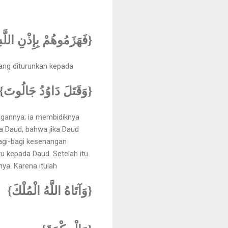
فَهَزَمُوهُمْ بِإِذْنِ اللَّه}
ang diturunkan kepada
{وَقَتَلَ دَاوُدُ جَالُوتَ}
ngannya; ia membidiknya
a Daud, bahwa jika Daud
gi-bagi kesenangan
u kepada Daud. Setelah itu
ya. Karena itulah
{وَآتَاهُ اللَّهُ الْمُلْكَ}