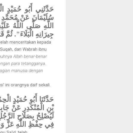
حَدَّثَنِي أَبُو حُمَيْدٍ ا
سُلَيْمَانَ عَنْ مُحَمَّدِ
اللَّهِ صَلَّى اللَّهُ عَلَي
جِيرَانِهِ الْبَلَاءَ".
ثُمَّ }
 telah menceritakan kepada
 Suqah, dari Wabrah ibnu
uhnya Allah benar-benar
langan para tetangganya
.
bagian manusia dengan
' ini orangnya daif sekali.
حَدَّثَنَا أَبُو حُمَيْدٍ الْح
بْنِ الْمُنْكَدِرِ عَنْ جَابِر
لَيُصْلِحُ بِصَلَاحِ الرَّجُلِ
فِي حِفْظِ اللَّهِ عَزَّ وَ"
u Sa'id, telah