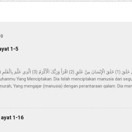
og
ayat 1-5
hanmu Yang Menciptakan. Dia telah menciptakan manusia dari segu
urah, Yang mengajar (manusia) dengan perantaraan qalam. Dia me
ya. Imam Ahmad mengatakan, telah menceritakan kepada kami Abdur 
z-Zuhri, dari Urwah, dari Aisyah yang menceritakan bahwa permula
pa mimpi yang benar dalam tidurnya. Dan beliau tidak sekali-kali mel
n sinar pagi hari. Kemudian dijadikan baginya suka menyendiri, dan b
 ayat 1-16
h di dalamnya selama beberapa malam yang berbilang dan...