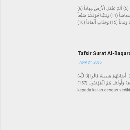
عَمَّ يَتَساءَلُونَ (1) عَنِ النَّبَإِ الْعَظِيمِ (2) الَّذِي هُمْ فِيهِ مُخْتَلِفُونَ (3) كَلاَّ سَيَعْلَمُونَ (4) ثُمَّ كَلاَّ سَيَعْلَمُونَ (5) أَلَمْ نَجْعَلِ الْأَرْضَ مِهاداً (6)
وَالْجِبالَ أَوْتاداً (7) وَخَلَقْناكُمْ أَزْواجاً (8) وَجَعَلْنا نَوْمَكُمْ سُباتاً (9) وَجَعَلْنَا اللَّيْلَ لِباساً (10) وَجَعَلْنَا النَّهارَ مَعاشاً (11) وَبَنَيْنا فَوْقَكُمْ سَبْعاً
شِداداً (12) وَجَعَلْنا سِراجاً وَهَّاجاً (13) وَأَنْزَلْنا مِنَ الْمُعْصِراتِ مَاءً ثَجَّاجاً (14) لِنُخْرِجَ بِهِ حَبًّا وَنَباتاً (15) وَجَنَّاتٍ أَلْفافاً (16) Tentang apakah
mereka saling bertanya? Ten
akan mengetahui, kemudian 
sebagai hamparan? Dan gun
tidur kalian untuk istirahat
Tafsir Surat Al-Baqar
-
April 24, 2015
{وَلَنَبْلُوَنَّكُمْ بِشَيْءٍ مِنَ الْخَوْفِ وَالْجُوعِ وَنَقْصٍ مِنَ الأمْوَالِ وَالأنْفُسِ وَالثَّمَرَاتِ وَبَشِّرِ الصَّابِرِينَ (155) الَّذِينَ إِذَا أَصَابَتْهُمْ مُصِيبَةٌ قَالُوا إِنَّا لِلَّهِ
وَإِنَّا إِلَيْهِ رَاجِعُونَ (156) أُولَئِكَ عَلَيْهِمْ صَلَوَاتٌ مِنْ رَبِّهِمْ وَرَحْمَةٌ وَأُولَئِكَ هُمُ الْمُهْتَدُونَ (157) } Dan sungguh akan Kami berikan cobaan
kepada kalian dengan sediki
kepada orang-orang yang sa
wainna ilaihi raji'un." Mer
orang-orang yang mendapat