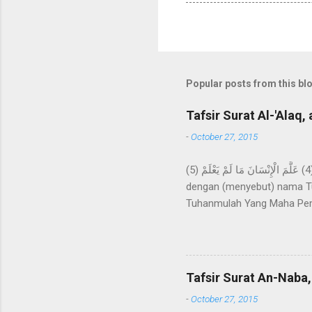
Popular posts from this bl
Tafsir Surat Al-'Alaq, 
-
October 27, 2015
اقْرَأْ بِاسْمِ رَبِّكَ الَّذِي خَلَقَ (1) خَلَقَ الْإِنْسَانَ مِنْ عَلَقٍ (2) اقْرَأْ وَرَبُّكَ الْأَكْرَمُ (3) الَّذِي عَلَّمَ بِالْقَلَمِ (4) عَلَّمَ الْإِنْسَانَ مَا لَمْ يَعْلَمْ (5) Bacalah
dengan (menyebut) nama Tu
Tuhanmulah Yang Maha Pem
apa yang tidak diketahuin
kepada kami Ma'mar, dari A
kepada Rasulullah Saw. beru
datangnya mimpi itu bagaika
Tafsir Surat An-Naba,
Hira, lalu melakukan ibada
-
October 27, 2015