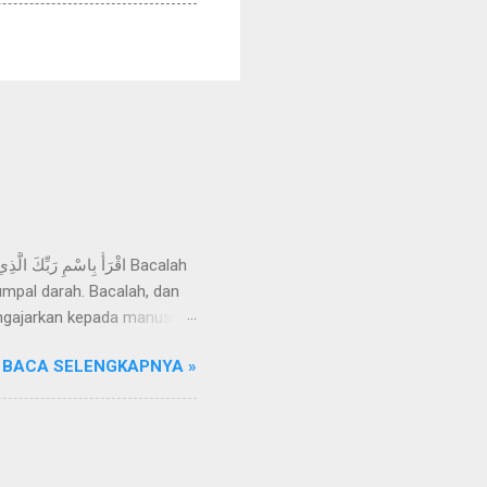
mpal darah. Bacalah, dan
ngajarkan kepada manusia
Razzaq, telah menceritakan
BACA SELENGKAPNYA »
an wahyu yang disampaikan
ihat suatu mimpi, melainkan
eliau sering datang ke Gua