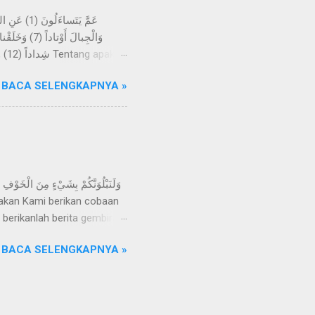
-kali tidak; kelak mereka
BACA SELENGKAPNYA »
h menjadikan bumi itu
angan, dan Kami jadikan
 berikanlah berita gembira
apkan, "Inna lillahi
BACA SELENGKAPNYA »
uhannya, dan mereka itulah
n cobaan kepada hamba-
hamba-Nya, yakni melatih dan menguji mereka. Seperti yang disebutkan di dalam firman lainnya, yaitu: وَلَنَبْلُوَنَّكُمْ حَتَّى ن...