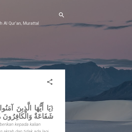
h Al Qur'an, Murattal
يَا أَيُّهَا الَّذِينَ آمَنُوا
شَفَاعَةٌ وَالْكَافِرُونَ ه) }
 berikan kepada kalian
g akrab dan tidak ada lagi