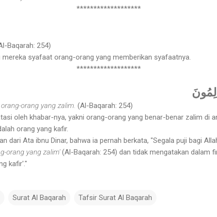
*******************
Al-Baqarah: 254)
gi mereka syafaat orang-orang yang memberikan syafaatnya.
*******************
لِمُونَ
h orang-orang yang zalim.
(Al-Baqarah: 254)
atasi oleh khabar-nya, yakni orang-orang yang benar-benar zalim di 
lah orang yang kafir.
 dari Ata ibnu Dinar, bahwa ia pernah berkata, "Segala puji bagi Alla
ng-orang yang zalim'
(Al-Baqarah: 254) dan tidak mengatakan dalam f
 kafir'."
Surat Al Baqarah
Tafsir Surat Al Baqarah