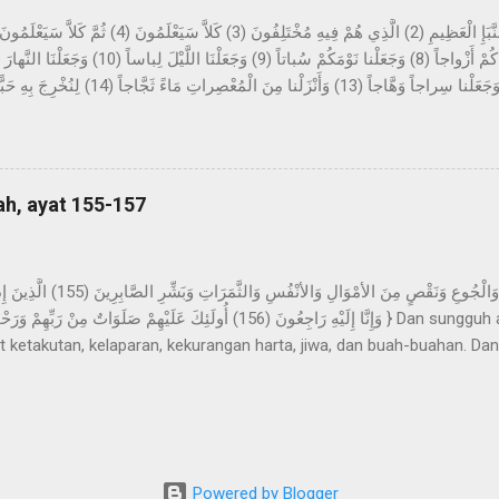
tang berita yang besar, yang mereka perselisihkan tentang ini. Sekali
sekali-kali tidak; kelak mereka akan mengetahui. Bukankah Kami tela
ung-gunung sebagai pasak? Dan Kami jadikan kalian berpasang-pas
, dan Kami jadikan malam sebagai pakaian, dan ...
ah, ayat 155-157
t ketakutan, kelaparan, kekurangan harta, jiwa, dan buah-buahan. Dan
bar (yaitu) orang-orang yang apabila ditimpa musibah, mereka menguc
eka itulah yang mendapat keberkatan yang sempurna dan rahmat dari T
 petunjuk. Allah Swt. memberitahukan bahwa Dia pasti menimpaka
Powered by Blogger