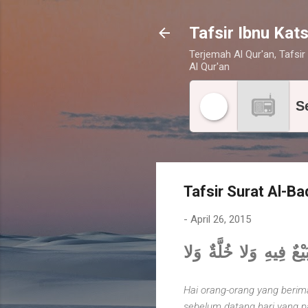
Tafsir Ibnu Kats
Terjemah Al Qur'an, Tafsir 
Al Qur'an
S
Tafsir Surat Al-Ba
-
April 26, 2015
{يْعٌ فِيهِ وَلا خُلَّةٌ وَلا
Hai orang-orang yang beriman
sebelum datang hari yang pad