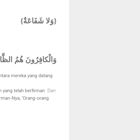
{وَلا شَفَاعَةٌ}
وَالْكافِرُونَ هُمُ الظَّا
antara mereka yang datang
h yang telah berfirman:
'Dan
irman-Nya, 'Orang-orang