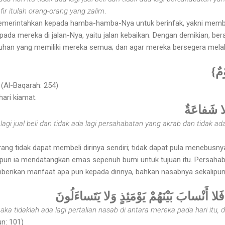
fir itulah orang-orang yang zalim
.
 memerintahkan kepada hamba-hamba-Nya untuk berinfak, yakni memb
epada mereka di jalan-Nya, yaitu jalan kebaikan. Dengan demikian, b
i Tuhan yang memiliki mereka semua; dan agar mereka bersegera mela
{ْمٌ
. (Al-Baqarah: 254)
ari kiamat.
وَلا شَفاعَةٌ
 lagi jual beli dan tidak ada lagi persahabatan yang akrab dan tidak ada
orang tidak dapat membeli dirinya sendiri; tidak dapat pula menebusny
pun ia mendatangkan emas sepenuh bumi untuk tujuan itu. Persaha
erikan manfaat apa pun kepada dirinya, bahkan nasabnya sekalipun, 
َلا أَنْسابَ بَيْنَهُمْ يَوْمَئِذٍ وَلا يَتَساءَلُونَ
aka tidaklah ada lagi pertalian nasab di antara mereka pada hari itu,
un: 101)