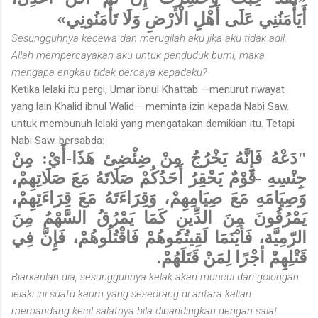
أَيَأْمَنُنِي عَلَى أَهْلِ الْأَرْضِ وَلَا تَأْمَنُونِي»
Sesungguhnya kecewa dan merugilah aku jika aku tidak adil.
Allah mempercayakan aku untuk penduduk bumi, maka
mengapa engkau tidak percaya kepadaku?
Ketika lelaki itu pergi, Umar ibnul Khattab —menurut riwayat
yang lain Khalid ibnul Walid— meminta izin kepada Nabi Saw.
untuk membunuh lelaki yang mengatakan demikian itu. Tetapi
Nabi Saw. bersabda:
"دَعْهُ فَإِنَّهُ يَخْرُجُ مِنْ ضِئْضِئ هَذَا-أَيْ: مِنْ
جِنْسِهِ -قَوْمٌ يَحْقِرُ أَحَدُكُمْ صَلَاتَهُ مَعَ صَلَاتِهِمْ،
وَصِيَامَهِ مَعَ صِيَامِهِمْ، وَقِرَاءَتَهُ مَعَ قِرَاءَتِهِمْ،
يَمْرُقُونَ مِنَ الدِّينِ كَمَا يَمْرُقُ السَّهْمُ مِنَ
الرّمِيَّة، فَأَيْنَمَا لَقِيتُمُوهُمْ فَاقْتُلُوهُمْ، فَإِنَّ فِي
قَتْلِهِمْ أجْرًا لِمَنْ قَتَلَهُمْ.
Biarkanlah dia, sesungguhnya kelak akan muncul dari golongan
lelaki ini suatu kaum yang seseorang di antara kalian
memandang kecil salatnya bila dibandingkan dengan salat