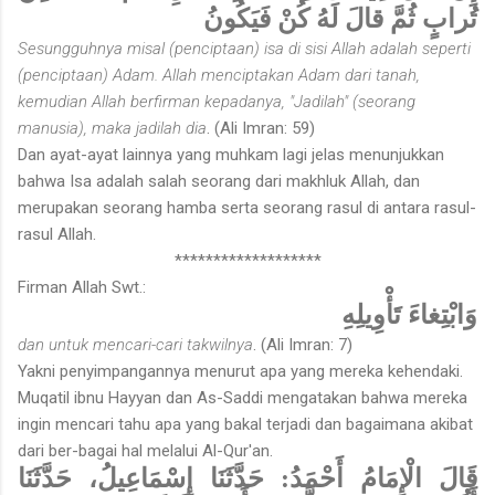
تُرابٍ ثُمَّ قالَ لَهُ كُنْ فَيَكُونُ
Sesungguhnya misal (penciptaan) isa di sisi Allah adalah seperti
(penciptaan) Adam. Allah menciptakan Adam dari tanah,
kemudian Allah berfirman kepadanya, "Jadilah" (seorang
manusia), maka jadilah dia
. (Ali Imran: 59)
Dan ayat-ayat lainnya yang muhkam lagi jelas menunjukkan
bahwa Isa adalah salah seorang dari makhluk Allah, dan
merupakan seorang hamba serta seorang rasul di antara rasul-
rasul Allah.
*******************
Firman Allah Swt.:
وَابْتِغاءَ تَأْوِيلِهِ
dan untuk mencari-cari takwilnya
. (Ali Imran: 7)
Yakni penyimpangannya menurut apa yang mereka kehendaki.
Muqatil ibnu Hayyan dan As-Saddi mengatakan bahwa mereka
ingin mencari tahu apa yang bakal terjadi dan bagaimana akibat
dari ber-bagai hal melalui Al-Qur'an.
قَالَ الْإِمَامُ أَحْمَدُ: حَدَّثَنَا إِسْمَاعِيلُ، حَدَّثَنَا