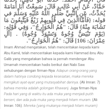
حَمَّادٌ، عَنْ أَبِي غَالِبٍ قَالَ: سَمِعْتُ أَبَا أُمَامَةَ
يُحَدِّثُ، عَنِ النَّبِيِّ صَلَّى اللَّهُ عَلَيْهِ وَسَلَّمَ في
قوله: {فَأَمَّاالَّذِينَ فِي قُلُوبِهِمْ زَيْغٌ فَيَتَّبِعُونَ مَا
تَشَابَهَ مِنْهُ} قَالَ: "هُمُ الْخَوَارِجُ"، وَفِي قَوْلِهِ:
{يَوْمَ تَبْيَضُّ وُجُوهٌ وَتَسْوَدُّ وُجُوهٌ} . [آلِ
عِمْرَانَ: 106] قَالَ: "هُمُ الْخَوَارِجُ".
Imam Ahmad mengatakan, telah menceritakan kepada kami
Abu Kamil, telah menceritakan kepada kami Hammad ibnu Abu
Galib yang mengatakan bahwa ia pernah mendengar Abu
Umamah menceritakan hadis berikut dari Nabi Saw.
sehubungan dengan firman-Nya:
Adapun orang-orang yang
dalam hatinya condong kepada kesesatan, maka mereka
mengikuti ayat-ayat yang mutasyabihat darinya
. (Ali Imran: 7)
bahwa mereka adalah golongan Khawarij
. Juga firman-Nya:
Pada hari yang di waktu itu ada muka yang menjadi putih
berseri, dan ada pula muka yang menjadi hitam muram
. (Ali
Imran: 106).
Mereka (yang mukanya menjadi hitam muram)