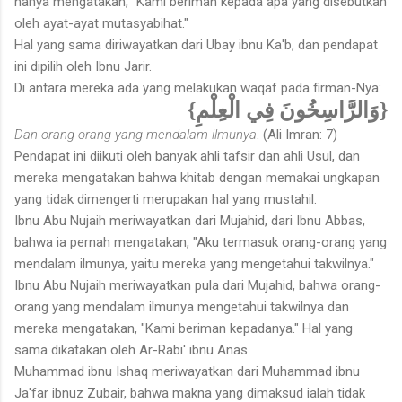
hanya mengatakan, "Kami beriman kepada apa yang disebutkan
oleh ayat-ayat mutasyabihat."
Hal yang sama diriwayatkan dari Ubay ibnu Ka'b, dan pendapat
ini dipilih oleh Ibnu Jarir.
Di antara mereka ada yang melakukan waqaf pada firman-Nya:
{وَالرَّاسِخُونَ فِي الْعِلْمِ}
Dan orang-orang yang mendalam ilmunya
. (Ali Imran: 7)
Pendapat ini diikuti oleh banyak ahli tafsir dan ahli Usul, dan
mereka mengatakan bahwa khitab dengan memakai ungkapan
yang tidak dimengerti merupakan hal yang mustahil.
Ibnu Abu Nujaih meriwayatkan dari Mujahid, dari Ibnu Abbas,
bahwa ia pernah mengatakan, "Aku termasuk orang-orang yang
mendalam ilmunya, yaitu mereka yang mengetahui takwilnya."
Ibnu Abu Nujaih meriwayatkan pula dari Mujahid, bahwa orang-
orang yang mendalam ilmunya mengetahui takwilnya dan
mereka mengatakan, "Kami beriman kepadanya." Hal yang
sama dikatakan oleh Ar-Rabi' ibnu Anas.
Muhammad ibnu Ishaq meriwayatkan dari Muhammad ibnu
Ja'far ibnuz Zubair, bahwa makna yang dimaksud ialah tidak