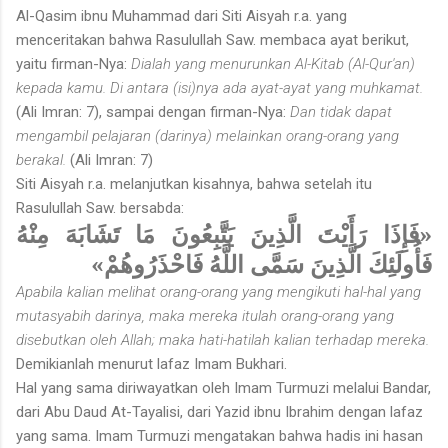
Al-Qasim ibnu Muhammad dari Siti Aisyah r.a. yang
menceritakan bahwa Rasulullah Saw. membaca ayat berikut,
yaitu firman-Nya:
Dialah yang menurunkan Al-Kitab (Al-Qur'an)
kepada kamu. Di antara (isi)nya ada ayat-ayat yang muhkamat.
(Ali Imran: 7), sampai dengan firman-Nya:
Dan tidak dapat
mengambil pelajaran (darinya) melainkan orang-orang yang
berakal.
(Ali Imran: 7)
Siti Aisyah r.a. melanjutkan kisahnya, bahwa setelah itu
Rasulullah Saw. bersabda:
«فَإِذَا رَأَيْتَ الَّذِينَ يَتَّبِعُونَ مَا تَشَابَهَ مِنْهُ
فَأُولَئِكَ الَّذِينَ سَمَّى اللَّهُ فَاحْذَرُوهُمْ»
Apabila kalian melihat orang-orang yang mengikuti hal-hal yang
mutasyabih darinya, maka mereka itulah orang-orang yang
disebutkan oleh Allah; maka hati-hatilah kalian terhadap mereka.
Demikianlah menurut lafaz Imam Bukhari.
Hal yang sama diriwayatkan oleh Imam Turmuzi melalui Bandar,
dari Abu Daud At-Tayalisi, dari Yazid ibnu Ibrahim dengan lafaz
yang sama. Imam Turmuzi mengatakan bahwa hadis ini hasan