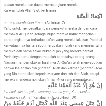
alasan mereka dan dapat membungkam mereka.
Karena itulah Allah Swt. berfirman:
ابْتِغاءَ الْفِتْنَةِ
untuk menimbulkan fitnah
. (Ali Imran: 7)
Yaitu untuk menyesatkan para pengikut mereka dengan cara
memakai Al-Qur'an sebagai hujah mereka untuk mengelabui
para pengikutnya terhadap bid'ah yang mereka lakukan. Padahal
kenyataannya hal tersebut merupakan hujah yang menghantam
mereka dan sama sekali bukan hujah yang mereka peralat.
Perihalnya sama dengan masalah seandainya orang-orang
Nasrani mengemukakan hujahnya 'Al-Qur'an telah menyebutkan
bahwa Isa adalah roh (ciptaan) Allah dan kalimat (perintah)-Nya
yang Dia sampaikan kepada Maryam dan roh dari Allah', tetapi
mereka mengesampingkan firman-Nya yang mengatakan:
إِنْ هُوَ إِلَّا عَبْدٌ أَنْعَمْنا عَلَيْهِ
Isa tidak lain hanyalah seorang hamba yang Kami berikan
kepadanya nikmat
(kenabian). (Az-Zukhruf: 59)
إِنَّ مَثَلَ عِيسى عِنْدَ اللَّهِ كَمَثَلِ آدَمَ خَلَقَهُ مِنْ