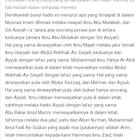
hati-hatilah kalian terhadap mereka.
Demikianlah bunyi hadis ini menurut apa yang terdapat di dalam
Musnad Imam Ahmad melalui riwayat Ibnu Abu Mulaikah, dari
Siti Aisyah r.a. tanpa ada seorang perawi pun di antara
keduanya (antara Ibnu Abu Mulaikah dengan Siti Aisyah).
Hal yang sama diriwayatkan oleh Ibnu Majah melalui jalur Ismail
ibnu Ulayyah dan Abdul Wahhab As-Saqafi, keduanya dari
Ayyub dengan lafaz yang sama. Muhammad ibnu Yahya Al-Abdi
meriwayatkan pula di dalam kitab musnadnya melalui Abdul
Wahhab As-Saqafi dengan lafaz yang sama. Hal yang sama
diriwayatkan pula oleh Abdur Razzaq, dari Ma'mar, dari Ayyub.
Hal yang sama diriwayatkan pula oleh bukan hanya seorang,
dari Ayyub. Ibnu Hibban meriwayatkan pula di dalam kitab
sahihnya melalui hadis Ayyub dengan lafaz yang sama.
Abu Bakar ibnul Munzir meriwayatkannya di dalam kitab
tafsirnya melalui dua jalur, yaitu dari Abun Nu'man, Muhammad
ibnul Fadl As-Sudusi yang laqab-nya (julukannya) adalah Arim,
telah menceritakan kepada kami Hammad ibnu Zaid, telah