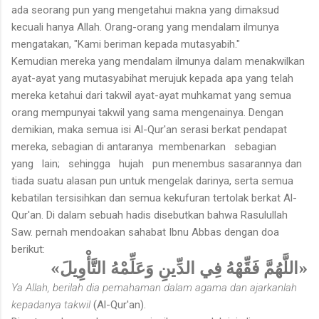
ada seorang pun yang mengetahui makna yang dimaksud
kecuali hanya Allah. Orang-orang yang mendalam ilmunya
mengatakan, "Kami beriman kepada mutasyabih."
Kemudian mereka yang mendalam ilmunya dalam menakwilkan
ayat-ayat yang mutasyabihat merujuk kepada apa yang telah
mereka ketahui dari takwil ayat-ayat muhkamat yang semua
orang mempunyai takwil yang sama mengenainya. Dengan
demikian, maka semua isi Al-Qur'an serasi berkat pendapat
mereka, sebagian di antaranya membenarkan sebagian
yang lain; sehingga hujah pun menembus sasarannya dan
tiada suatu alasan pun untuk mengelak darinya, serta semua
kebatilan tersisihkan dan semua kekufuran tertolak berkat Al-
Qur'an. Di dalam sebuah hadis disebutkan bahwa Rasulullah
Saw. pernah mendoakan sahabat Ibnu Abbas dengan doa
berikut:
«اللَّهُمَّ فَقِّهْهُ فِي الدِّينِ وَعَلِّمْهُ التَّأْوِيلَ»
Ya Allah, berilah dia pemahaman dalam agama dan ajarkanlah
kepadanya takwil
(Al-Qur'an).