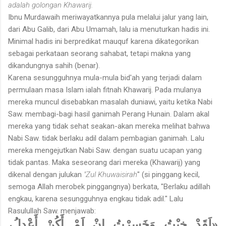
adalah golongan Khawarij.
Ibnu Murdawaih meriwayatkannya pula melalui jalur yang lain,
dari Abu Galib, dari Abu Umamah, lalu ia menuturkan hadis ini.
Minimal hadis ini berpredikat mauquf karena dikategorikan
sebagai perkataan seorang sahabat, tetapi makna yang
dikandungnya sahih (benar).
Karena sesungguhnya mula-mula bid'ah yang terjadi dalam
permulaan masa Islam ialah fitnah Khawarij. Pada mulanya
mereka muncul disebabkan masalah duniawi, yaitu ketika Nabi
Saw. membagi-bagi hasil ganimah Perang Hunain. Dalam akal
mereka yang tidak sehat seakan-akan mereka melihat bahwa
Nabi Saw. tidak berlaku adil dalam pembagian ganimah. Lalu
mereka mengejutkan Nabi Saw. dengan suatu ucapan yang
tidak pantas. Maka seseorang dari mereka (Khawarij) yang
dikenal dengan julukan
"Zul Khuwaisirah
" (si pinggang kecil,
semoga Allah merobek pinggangnya) berkata, "Berlaku adillah
engkau, karena sesungguhnya engkau tidak adil." Lalu
Rasulullah Saw. menjawab:
«لَقَدْ خِبْتُ وَخَسِرْتُ إِنْ لَمْ أَكُنْ أَعْدِلُ،