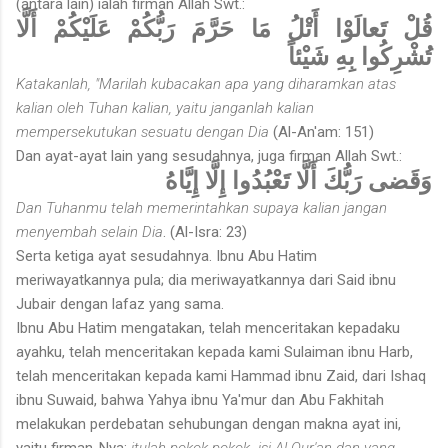
(antara lain) ialah firman Allah Swt.:
قُلْ تَعالَوْا أَتْلُ مَا حَرَّمَ رَبُّكُمْ عَلَيْكُمْ أَلَّا
تُشْرِكُوا بِهِ شَيْئاً
Katakanlah, "Marilah kubacakan apa yang diharamkan atas
kalian oleh Tuhan kalian, yaitu janganlah kalian
mempersekutukan sesuatu dengan Dia
(Al-An'am: 151)
Dan ayat-ayat lain yang sesudahnya, juga firman Allah Swt.:
وَقَضى رَبُّكَ أَلَّا تَعْبُدُوا إِلَّا إِيَّاهُ
Dan Tuhanmu telah memerintahkan supaya kalian jangan
menyembah selain Dia
. (Al-Isra: 23)
Serta ketiga ayat sesudahnya. Ibnu Abu Hatim
meriwayatkannya pula; dia meriwayatkannya dari Said ibnu
Jubair dengan lafaz yang sama.
Ibnu Abu Hatim mengatakan, telah menceritakan kepadaku
ayahku, telah menceritakan kepada kami Sulaiman ibnu Harb,
telah menceritakan kepada kami Hammad ibnu Zaid, dari Ishaq
ibnu Suwaid, bahwa Yahya ibnu Ya'mur dan Abu Fakhitah
melakukan perdebatan sehubungan dengan makna ayat ini,
yaitu firman-Nya:
itulah pokok-pokok isi Al-Qur'an dan yang