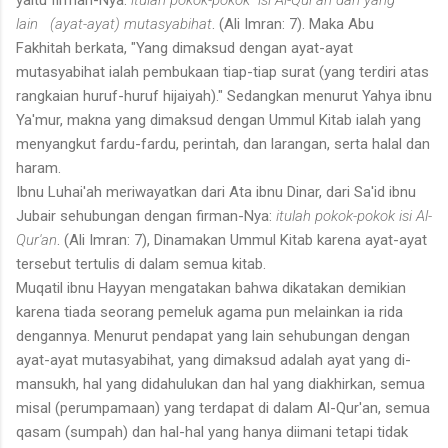
lain (ayat-ayat) mutasyabihat
. (Ali Imran: 7). Maka Abu
Fakhitah berkata, "Yang dimaksud dengan ayat-ayat
mutasyabihat ialah pembukaan tiap-tiap surat (yang terdiri atas
rangkaian huruf-huruf hijaiyah)." Sedangkan menurut Yahya ibnu
Ya'mur, makna yang dimaksud dengan Ummul Kitab ialah yang
menyangkut fardu-fardu, perintah, dan larangan, serta halal dan
haram.
Ibnu Luhai'ah meriwayatkan dari Ata ibnu Dinar, dari Sa'id ibnu
Jubair sehubungan dengan firman-Nya:
itulah pokok-pokok isi Al-
Qur'an
. (Ali Imran: 7), Dinamakan Ummul Kitab karena ayat-ayat
tersebut tertulis di dalam semua kitab.
Muqatil ibnu Hayyan mengatakan bahwa dikatakan demikian
karena tiada seorang pemeluk agama pun melainkan ia rida
dengannya. Menurut pendapat yang lain sehubungan dengan
ayat-ayat mutasyabihat, yang dimaksud adalah ayat yang di-
mansukh, hal yang didahulukan dan hal yang diakhirkan, semua
misal (perumpamaan) yang terdapat di dalam Al-Qur'an, semua
qasam (sumpah) dan hal-hal yang hanya diimani tetapi tidak