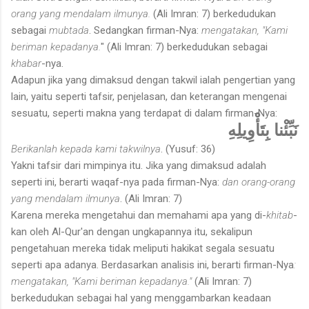
orang yang mendalam ilmunya.
(Ali Imran: 7) berkedudukan
sebagai
mubtada
. Sedangkan firman-Nya:
mengatakan, "Kami
beriman kepadanya.
" (Ali Imran: 7) berkedudukan sebagai
khabar
-nya.
Adapun jika yang dimaksud dengan takwil ialah pengertian yang
lain, yaitu seperti tafsir, penjelasan, dan keterangan mengenai
sesuatu, seperti makna yang terdapat di dalam firman-Nya:
نَبِّئْنا بِتَأْوِيلِهِ
Berikanlah kepada kami takwilnya
. (Yusuf: 36)
Yakni tafsir dari mimpinya itu. Jika yang dimaksud adalah
seperti ini, berarti waqaf-nya pada firman-Nya:
dan orang-orang
yang mendalam ilmunya
. (Ali Imran: 7)
Karena mereka mengetahui dan memahami apa yang di-
khitab
-
kan oleh Al-Qur'an dengan ungkapannya itu, sekalipun
pengetahuan mereka tidak meliputi hakikat segala sesuatu
seperti apa adanya. Berdasarkan analisis ini, berarti firman-Nya
:
mengatakan, "Kami beriman kepadanya."
(Ali Imran: 7)
berkedudukan sebagai hal yang menggambarkan keadaan