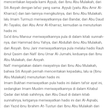
menceritakan kepada kami Ayyub, dari Ibnu Abu Mulaikah, dari
Siti Aisyah dengan lafaz yang sama. Ayyub (yaitu Abu Amir Al-
Kharraz) dan lain-lainnya mengikutinya, dari Ibnu Abu Mulaikah;
lalu Imam Turmuzi meriwayatkannya dari Bandar, dari Abu Daud
At-Tayalisi, dari Abu Amir Al-Kharraz, kemudian ia menuturkan
hadis ini.
Sa'id ibnu Mansur meriwayatkannya pula di dalam kitab sunnah-
nya, dari Hammad ibnu Yahya, dari Abdullah ibnu Abu Mulaikah,
dari Aisyah. Ibnu Jarir meriwayatkannya pula melalui hadis Rauh
ibnul Qasim dan Nafi' ibnu Umar Al-Jumahi; keduanya dari Ibnu
Abu Mulaikah, dari Aisyah.
Nafi' mengatakan dalam riwayatnya dari Ibnu Abu Mulaikah,
bahwa Siti Aisyah pernah menceritakan kepadaku, lalu ia (Ibnu
Abu Mulaikah) menuturkan hadis ini.
Imam Bukhari meriwayatkan pula hadis ini dalam tafsir ayat ini,
sedangkan Imam Muslim meriwayatkannya di dalam Kitabul
Qadar dari kitab sahihnya, dan Abu Daud di dalam kitab
sunnahnya; ketiganya meriwayatkan hadis ini dari Al-Aqnabi,
dari Yazid ibnu Ibrahim At-Tusturi dari Ibnu Abu Mulaikah dari