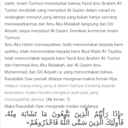
sahih. Imam Turmuzi menuturkan bahwa Yazid ibnu Ibrahim At-
Tusturi sendirilah yang menyebut Al-Qasim dalam sanad ini,
sedangkan menurut yang lainnya yang bukan hanya seorang
meriwayatkannya dari Ibnu Abu Mulaikah langsung dari Siti
Aisyah, tanpa menyebut Al-Qasim. Demikian komentar Imam
Turmuzi.
Ibnu Abu Hatim meriwayatkan, telah menceritakan kepada kami
ayahku, telah menceritakan kepada kami Abul Walid At-Tayalisi,
telah menceritakan kepada kami Yazid ibnu Ibrahim At-Tusturi
dan Hammad ibnu Abu Mulaikah, dari Al-Qasim ibnu
Muhammad, dari Siti Aisyah r.a. yang menceritakan bahwa
Rasulullah Saw. pernah ditanya mengenai makna firman-Nya:
Adapun orang-orang yang di dalam hatinya condong kepada
kesesatan, maka mereka mengikuti ayat-ayat yang
mutasyabihat darinya
. (Ali Imran: 7)
Maka Rasulullah Saw. menjawab melalui sabdanya:
«إِذَا رَأَيْتُمُ الَّذِينَ يَتَّبِعُونَ مَا تَشَابَهَ مِنْهُ،
فَأُولَئِكَ الَّذِينَ سَمَّى اللَّهُ فَاحْذَرُوهُمْ»