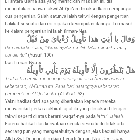
Di antara ulama ada yang merincikan masalah ini, dia
mengatakan bahwa takwil Al-Qur'an dimaksudkan mempunyai
dua pengertian. Salah satunya ialah takwil dengan pengertian
hakikat sesuatu dan merupakan kesimpulan darinya. Termasuk
ke dalam pengertian ini ialah firman-Nya:
وَقالَ يا أَبَتِ هذا تَأْوِيلُ رُءْيايَ مِنْ قَبْلُ
Dan berkata Yusuf, "Wahai ayahku, inilah tabir mimpiku yang
dahulu itu
." (Yusuf: 100)
Dan firman-Nya:
هَلْ يَنْظُرُونَ إِلَّا تَأْوِيلَهُ يَوْمَ يَأْتِي تَأْوِيلُهُ
Tiadalah mereka menunggu-nunggu kecuali (terlaksananya
kebenaran) Al-Qur'an itu. Pada hari datangnya kebenaran
pemberitaan Al-Qur'an itu
. (Al-A'raf: 53)
Yakni hakikat dari apa yang diberitakan kepada mereka
menyangkut perkara akhirat, apabila yang dimaksud dengan
takwil seperti di atas berarti waqaf-nya pada
lafzul Jalalah
.
Karena hakikat dan kenyataan segala sesuatu itu tidak ada
seorang pun yang mengetahuinya dengan jelas kecuali hanya
Allah Swt. Dengan demikian, berarti firman-Nya:
Dan orang-