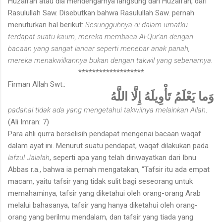
Huzaifah atau dia mendengarnya langsung dari Huzaifah, dari
Rasulullah Saw. Disebutkan bahwa Rasulullah Saw. pernah
menuturkan hal berikut:
Sesungguhnya di dalam umatku
terdapat suatu kaum, mereka membaca Al-Qur'an dengan
bacaan yang sangat lancar seperti menebar anak panah,
mereka menakwilkannya bukan dengan takwil yang sebenarnya.
*******************
Firman Allah Swt.:
وَما يَعْلَمُ تَأْوِيلَهُ إِلَّا اللَّهُ
padahal tidak ada yang mengetahui takwilnya melainkan Allah
.
(Ali Imran: 7)
Para ahli qurra berselisih pendapat mengenai bacaan waqaf
dalam ayat ini. Menurut suatu pendapat, waqaf dilakukan pada
lafzul Jalalah
, seperti apa yang telah diriwayatkan dari Ibnu
Abbas r.a., bahwa ia pernah mengatakan, "Tafsir itu ada empat
macam, yaitu tafsir yang tidak sulit bagi seseorang untuk
memahaminya, tafsir yang diketahui oleh orang-orang Arab
melalui bahasanya, tafsir yang hanya diketahui oleh orang-
orang yang berilmu mendalam, dan tafsir yang tiada yang