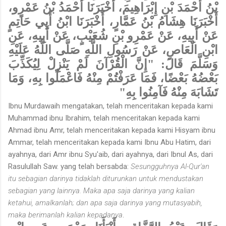
بْنُ أَحْمَدَ بْنِ إِبْرَاهِيمَ، أَخْبَرَنَا أَحْمَدُ بْنُ عَمْرٍو،
أَخْبَرَنَا هِشَامُ بْنُ عَمَّارٍ، أَخْبَرَنَا ابْنُ أَبِي حَاتِمٍ
عَنْ أَبِيهِ، عَنْ عَمْرِو بْنِ شُعَيْبٍ، عَنْ أَبِيهِ، عَنِ
ابْنِ الْعَاصِ، عَنْ رَسُولِ اللَّهِ صَلَّى اللَّهُ عَلَيْهِ
وَسَلَّمَ قَالَ: "إِنَّ الْقُرْآنَ لَمْ يَنْزِلْ لِيُكَذِّبَ
بَعْضُهُ بَعْضًا، فَمَا عَرَفْتُمْ مِنْهُ فَاعْمَلُوا بِهِ، وَمَا
تَشَابَهَ مِنْهُ فَآمِنُوا بِهِ"
Ibnu Murdawaih mengatakan, telah menceritakan kepada kami
Muhammad ibnu Ibrahim, telah menceritakan kepada kami
Ahmad ibnu Amr, telah menceritakan kepada kami Hisyam ibnu
Ammar, telah menceritakan kepada kami Ibnu Abu Hatim, dari
ayahnya, dari Amr ibnu Syu'aib, dari ayahnya, dari Ibnul As, dari
Rasulullah Saw. yang telah bersabda:
Sesungguhnya Al-Qur'an
itu sebagian darinya tidaklah diturunkan untuk mendustakan
sebagian yang lainnya. Maka apa saja darinya yang kalian
ketahui, amalkanlah; dan apa saja darinya yang mutasyabih,
maka berimanlah kalian kepadanya
.