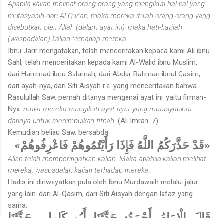
Apabila kalian melihat orang-orang yang mengikuti hal-hal yang
mutasyabih dari Al-Qur'an, maka mereka itulah orang-orang yang
disebutkan oleh Allah (dalam ayat ini); maka hati-hatilah
(waspadalah) kalian terhadap mereka
.
Ibnu Jarir mengatakan, telah menceritakan kepada kami Ali ibnu
Sahl, telah menceritakan kepada kami Al-Walid ibnu Muslim,
dari Hammad ibnu Salamah, dari Abdur Rahman ibnul Qasim,
dari ayah-nya, dari Siti Aisyah r.a. yang menceritakan bahwa
Rasulullah Saw. pernah ditanya mengenai ayat ini, yaitu firman-
Nya:
maka mereka mengikuti ayat-ayat yang mutasyabihat
darinya untuk menimbulkan fitnah
. (Ali Imran: 7)
Kemudian beliau Saw. bersabda:
«قَدْ حَذَّرَكُمُ اللَّهُ فَإِذَا رَأَيْتُمُوهُمْ فَاعْرِفُوهُمْ»
Allah telah memperingatkan kalian. Maka apabila kalian melihat
mereka, waspadalah kalian terhadap mereka.
Hadis ini diriwayatkan pula oleh Ibnu Murdawaih melalui jalur
yang lain, dari Al-Qasim, dari Siti Aisyah dengan lafaz yang
sama.
قَالَ الْإِمَامُ أَحْمَدُ: حَدَّثَنَا أَبُو كَامِلٍ، حَدَّثَنَا