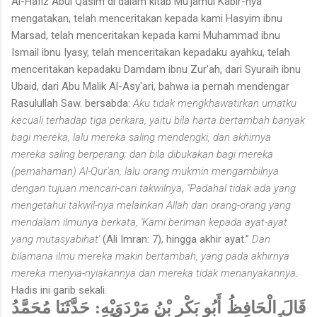
Al-Hafiz Abul Qasim di dalam kitab Mu'jamul Kabir-nya
mengatakan, telah menceritakan kepada kami Hasyim ibnu
Marsad, telah menceritakan kepada kami Muhammad ibnu
Ismail ibnu Iyasy, telah menceritakan kepadaku ayahku, telah
menceritakan kepadaku Damdam ibnu Zur'ah, dari Syuraih ibnu
Ubaid, dari Abu Malik Al-Asy'ari, bahwa ia pernah mendengar
Rasulullah Saw. bersabda:
Aku tidak mengkhawatirkan umatku
kecuali terhadap tiga perkara, yaitu bila harta bertambah banyak
bagi mereka, lalu mereka saling mendengki, dan akhirnya
mereka saling berperang; dan bila dibukakan bagi mereka
(pemahaman) Al-Qur'an, lalu orang mukmin mengambilnya
dengan tujuan mencari-cari takwilnya
,
"Padahal tidak ada yang
mengetahui takwil-nya melainkan Allah dan orang-orang yang
mendalam ilmunya berkata, 'Kami beriman kepada ayat-ayat
yang mutasyabihat'
(Ali Imran: 7), hingga akhir ayat.”
Dan
bilamana ilmu mereka makin bertambah, yang pada akhirnya
mereka menyia-nyiakannya dan mereka tidak menanyakannya
.
Hadis ini garib sekali.
قَالَ الْحَافِظُ أَبُو بَكْرِ بْنُ مَرْدَوَيْهِ: حَدَّثَنَا مُحَمَّدُ