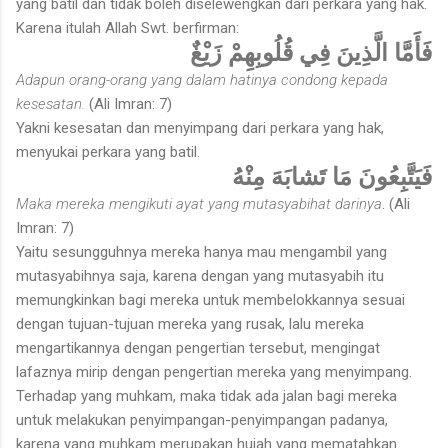
yang batil dan tidak boleh diselewengkan dari perkara yang hak.
Karena itulah Allah Swt. berfirman:
فَأَمَّا الَّذِينَ فِي قُلُوبِهِمْ زَيْغٌ
Adapun orang-orang yang dalam hatinya condong kepada
kesesatan.
(Ali Imran: 7)
Yakni kesesatan dan menyimpang dari perkara yang hak,
menyukai perkara yang batil.
فَيَتَّبِعُونَ مَا تَشابَهَ مِنْهُ
Maka mereka mengikuti ayat yang mutasyabihat darinya
. (Ali
Imran: 7)
Yaitu sesungguhnya mereka hanya mau mengambil yang
mutasyabihnya saja, karena dengan yang mutasyabih itu
memungkinkan bagi mereka untuk membelokkannya sesuai
dengan tujuan-tujuan mereka yang rusak, lalu mereka
mengartikannya dengan pengertian tersebut, mengingat
lafaznya mirip dengan pengertian mereka yang menyimpang.
Terhadap yang muhkam, maka tidak ada jalan bagi mereka
untuk melakukan penyimpangan-penyimpangan padanya,
karena yang muhkam merupakan hujah yang mematahkan