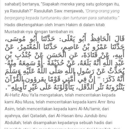
sahabat) bertanya, "Siapakah mereka yang satu golongan itu,
ya Rasulullah?" Rasulullah Saw. menjawab,
"Orang-orang yang
berpegang kepada tuntunanku dan tuntunan para sahabatku.”
Hadis diketengahkan oleh Imam Hakim di dalam kitab
Mustadrak-nya dengan tambahan ini.
قَالَ الْحَافِظُ أَبُو يَعْلَى: حَدَّثَنَا أَبُو مُوسَى،
حَدَّثَنَا عَمْرُو بْنُ عَاصِمٍ، حَدَّثَنَا الْمُعْتَمِرُ، عَنْ
أَبِيهِ، عَنْ قَتَادَةَ، عَنِ الْحَسَنِ عَنْ جُنْدُبِ بْنِ
عَبْدِ اللَّهِ أَنَّهُ بَلَغَهُ، عَنْ حُذَيْفَةَ -أَوْ سَمِعَهُ مِنْهُ-
يُحَدِّثُ عَنْ رَسُولِ اللَّهِ صَلَّى اللَّهُ عَلَيْهِ وَسَلَّمَ
أَنَّهُ ذَكَرَ: " إِنَّ فِي أُمَّتِي قَوْمًا يقرؤون الْقُرْآنَ
يَنْثُرُونَهُ نَثْر الدَّقَل، يَتَأوَّلُوْنَهُ عَلَى غَيْرِ تَأْوِيلِهِ".
Al-Hafiz Abu Ya'la mengatakan, telah menceritakan kepada
kami Abu Musa, telah menceritakan kepada kami Amr Ibnu
Asim, telah menceritakan kepada kami Al-Mu'tamir, dari
ayahnya, dari Qatadah, dari Al-Hasan ibnu Jundub ibnu
Abdullah; telah disampaikan kepadanya sebuah hadis dari