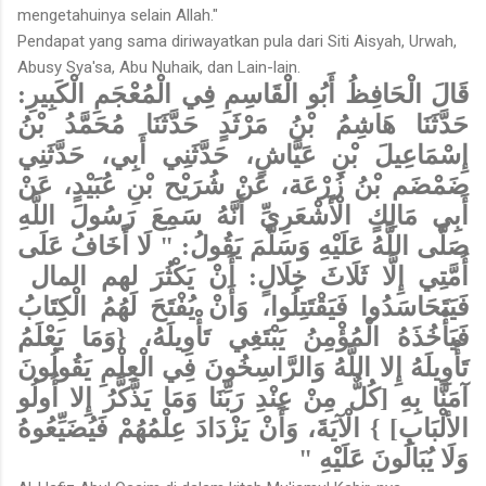
mengetahuinya selain Allah."
Pendapat yang sama diriwayatkan pula dari Siti Aisyah, Urwah,
Abusy Sya'sa, Abu Nuhaik, dan Lain-lain.
قَالَ الْحَافِظُ أَبُو الْقَاسِمِ فِي الْمُعْجَمِ الْكَبِيرِ:
حَدَّثَنَا هَاشِمُ بْنُ مَرْثَدٍ حَدَّثَنَا مُحَمَّدُ بْنُ
إِسْمَاعِيلَ بْنِ عَيَّاشٍ، حَدَّثَنِي أَبِي، حَدَّثَنِي
ضَمْضَم بْنُ زُرْعَة، عَنْ شُرَيْح بْنِ عُبَيْدٍ، عَنْ
أَبِي مَالِكٍ الْأَشْعَرِيِّ أَنَّهُ سَمِعَ رَسُولَ اللَّهِ
صَلَّى اللَّهُ عَلَيْهِ وَسَلَّمَ يَقُولُ: " لَا أَخَافُ عَلَى
أُمَّتِي إِلَّا ثَلَاثَ خِلَالٍ: أَنْ يَكْثُرَ لهم المال
فَيَتَحَاسَدُوا فَيَقْتَتِلُوا، وَأَنْ يُفْتَحَ لَهُمُ الْكِتَابُ
فَيَأْخُذَهُ الْمُؤْمِنُ يَبْتَغِي تَأْوِيلَهُ، {وَمَا يَعْلَمُ
تَأْوِيلَهُ إِلا اللَّهُ وَالرَّاسِخُونَ فِي الْعِلْمِ يَقُولُونَ
آمَنَّا بِهِ [كُلٌّ مِنْ عِنْدِ رَبِّنَا وَمَا يَذَّكَّرُ إِلا أُولُو
الألْبَابِ] } الْآيَةَ، وَأَنْ يَزْدَادَ عِلْمُهُمْ فَيُضَيِّعُوهُ
وَلَا يُبَالُونَ عَلَيْهِ "