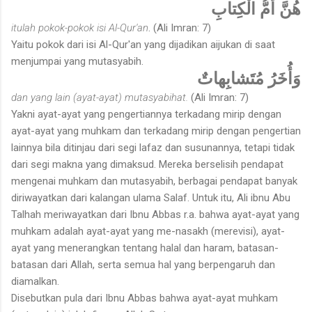
هُنَّ أُمُّ الْكِتابِ
itulah pokok-pokok isi Al-Qur'an
. (Ali Imran: 7)
Yaitu pokok dari isi Al-Qur'an yang dijadikan aijukan di saat
menjumpai yang mutasyabih.
وَأُخَرُ مُتَشابِهاتٌ
dan yang lain (ayat-ayat) mutasyabihat.
(Ali Imran: 7)
Yakni ayat-ayat yang pengertiannya terkadang mirip dengan
ayat-ayat yang muhkam dan terkadang mirip dengan pengertian
lainnya bila ditinjau dari segi lafaz dan susunannya, tetapi tidak
dari segi makna yang dimaksud. Mereka berselisih pendapat
mengenai muhkam dan mutasyabih, berbagai pendapat banyak
diriwayatkan dari kalangan ulama Salaf. Untuk itu, Ali ibnu Abu
Talhah meriwayatkan dari Ibnu Abbas r.a. bahwa ayat-ayat yang
muhkam adalah ayat-ayat yang me-nasakh (merevisi), ayat-
ayat yang menerangkan tentang halal dan haram, batasan-
batasan dari Allah, serta semua hal yang berpengaruh dan
diamalkan.
Disebutkan pula dari Ibnu Abbas bahwa ayat-ayat muhkam