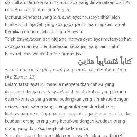
diamalkan. Demikianlah menurut apa yang diriwayatkan oleh Ali
ibnu Abu Talhah dari Ibnu Abbas.
Menurut pendapat yang lain, ayat-ayat mutasyabihat ialah
huaif-huruf hijaiyah yang ada pada permulaan tiap-tiap surat.
Demikian menurut Muqatil ibnu Hayyan.
Telah diriwayatkan dari Mujahid, bahwa ayat-ayat mutasyabihat
sebagian darinya membenarkan sebagian yang lain. Hal ini
hanyalah menyangkut tafsir firman-Nya:
كِتاباً مُتَشابِهاً مَثانِيَ
yaitu sebuah kitab (Al-Qur'an) yang serupa lagi berulang-ulang
.
(Az-Zumar: 23)
Dalam tafsir ayat ini mereka menyebutkan bahwa yang
dimaksud dengan
mutasyabih
ialah suatu kalam yang berada
dalam konteks yang sama; sedangkan yang dimaksud dengan
masani
ialah kalam yang menggambarkan dua hal yang
berlawanan, seperti gambaran surga dan gambaran neraka, dan
keadaan orang-orang yang bertakwa dengan keadaan orang-
orang yang durhaka, begitulah seterusnya.
Yang dimaksud dengan istilah
mutasyabih
dalam ayat ini (Ali