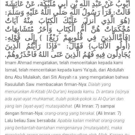
أَيُّوبُ عَنْ عَبْدِ اللَّهِ بْنِ أَبِي مُلَيْكَة، عَنْ عَائِشَةَ
قَالَتْ: قَرَأَ رَسُولُ اللَّهِ صَلَّى اللَّهُ عَلَيْهِ وَسَلَّمَ:
{هُوَ الَّذِي أَنزلَ عَلَيْكَ الْكِتَابَ مِنْهُ آيَاتٌ
مُحْكَمَاتٌ هُنَّ أُمُّ الْكِتَابِ وَأُخَرُ مُتَشَابِهَاتٌ
[فَأَمَّاالَّذِينَ فِي قُلُوبِهِمْ زَيْغٌ] } إِلَى قَوْلِهِ:
{أُولُو الألْبَابِ} فَقَالَ: "فَإِذَا رَأَيْتُمُ الَّذِينَ
يُجَادِلُون فِيهِ فَهُمُ الَّذِينَ عَنَى اللهُ فَاحْذَرُوهُمْ.
Imam Ahmad mengatakan, telah menceritakan kepada kami
Ismail, telah menceritakan kepada kami Ya'qub, dari Abdullah
ibnu Abu Mulaikah, dari Siti Aisyah r.a. yang mengatakan bahwa
Rasulullah Saw. membacakan firman-Nya:
Dialah yang
menurunkan Al-Kitab (Al-Qur'an) kepada kamu. Di antara (isi)nya
ada ayat-ayat muhkamat, itulah pokok-pokok isi Al-Qur'an dan
yang lain (ayat-ayat) mutasyabihat.
(Ali Imran: 7) sampai
dengan firman-Nya:
orang-orang yang berakal
. (Ali Imran: 7)
Lalu beliau Saw. bersabda:
Apabila kalian melihat orang-orang
yang berbantah-bantahan mengenainya (mutasyabih), maka
merekalah orang-orang yang dimaksudkan oleh Allah. Karena itu,