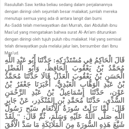
Rasulullah Saw. ketika beliau sedang dalam perjalanannya
dengan diiringi oleh sejumlah besar malaikat; jumlah mereka
menutupi semua yang ada di antara langit dan bumi.
As-Saddi telah meriwayatkan dari Murrah, dari Abdullah ibnu
Mas'ud yang mengatakan bahwa surat Al-An'am diturunkan
dengan diiringi oleh tujuh puluh ribu malaikat. Hal yang semisal
telah diriwayat­kan pula melalui jalur lain, bersumber dari Ibnu
Mas'ud.
قَالَ الْحَاكِمُ فِي مُسْتَدْرَكِهِ: حَدَّثَنَا أَبُو عَبْدِ اللَّهِ
مُحَمَّدُ بْنُ يَعْقُوبَ الْحَافِظُ، وَأَبُو الْفَضْلِ
الْحَسَنِ بْنُ يَعْقُوبَ الْعَدْلُ قَالَا حَدَّثَنَا مُحَمَّدُ
بْنُ عَبْدِ الْوَهَّابِ الْعَبْدِيُّ، أَخْبَرَنَا جَعْفَرُ بْنُ
عَوْن، حَدَّثَنَا إِسْمَاعِيلُ بْنُ عَبْدِ الرَّحْمَنِ
السُّدِّي، حَدَّثَنَا مُحَمَّدِ بْنِ المُنْكَدِر، عَنْ جَابِرٍ
قَالَ: لَمَّا نَزَلَتْ سُورَةُ الْأَنْعَامِ سَبّح رَسُولُ
اللَّهِ صَلَّى اللَّهُ عَلَيْهِ وَسَلَّمَ، ثُمَّ قَالَ: " لَقَدْ
شَيَّعَ هَذِهِ السُّورَةَ مِنَ الْمَلَائِكَةِ مَا سَدَّ الْأُفُقَ