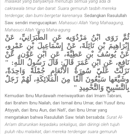
malaikat yang banyaknya menutupi semua yang ada di
cakrawala timur dan barat. Suara gemuruh tasbih mereka
terdengar, dan bumi bergetar karenanya.
Sedangkan Rasulullah
Saw. sendiri mengucapkan:
Mahasuci Allah Yang Mahaagung,
Mahasuci Allah Yang Maha-agung.
ثُمَّ رَوَى ابْنُ مَرْدُوَيه عَنِ الطَّبَرَانِيِّ، عَنْ
إِبْرَاهِيمَ بْنِ نَائِلَةَ، عَنْ إِسْمَاعِيلَ بْنِ عَمْرٍو،
عَنْ يُوسُفَ بْنِ عَطِيَّةَ، عَنِ ابْنِ عَوْن، عَنْ
نَافِعٍ، عَنِ ابْنِ عُمَرَ قَالَ: قَالَ رَسُولُ اللَّهِ: "
نَزَلَتْ عَلَيّ سُورَةُ الْأَنْعَامِ جُمْلَةً وَاحِدَةً،
وشَيَّعَها سَبْعُونَ أَلْفًا مِنَ الْمَلَائِكَةِ، لَهُمْ زَجَلٌ
بِالتَّسْبِيحِ وَالتَّحْمِيدِ "
Kemudian Ibnu Murdawaih meriwayatkan dari Imam Tabrani,
dari Ibrahim Ibnu Nailah, dari Ismail ibnu Umar, dari Yusuf ibnu
Atiyyah, dari Ibnu Aun, dari Nafi', dari Ibnu Umar yang
mengatakan bahwa Rasulullah Saw. telah bersabda:
Surat Al-
An’am diturunkan kepadaku sekaligus, dan diiringi oleh tujuh
puluh ribu malaikat, dari mereka terdengar suara gemuruh