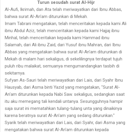
Turun sesudah surat Al-Hijr
Al-Aufi, Ikrimah, dan Ata telah meriwayatkan dari Ibnu Abbas,
bahwa surat Al-An'am diturunkan di Mekah.
Imam Tabrani mengatakan, telah menceritakan kepada kami Ali
ibnu Abdul Aziz, telah menceritakan kepada kami Hajjaj ibnu
Minhal, telah menceritakan kepada kami Hammad ibnu
Salamah, dari Ali ibnu Zaid, dari Yusuf ibnu Mahran, dari Ibnu
Abbas yang mengatakan bahwa surat Al-An'am diturunkan di
Mekah di malam hari sekaligus, di sekeli­lingnya terdapat tujuh
puluh ribu malaikat, semuanya mengumandangkan tasbih di
sekitarnya.
Sufyan As-Sauri telah meriwayatkan dari Lais, dari Syahr Ibnu
Hausyab, dari Asma binti Yazid yang mengatakan, "Surat Al-
An'am diturunkan kepada Nabi Saw. sekaligus, sedangkan saat
itu aku memegang tali kendali untanya. Sesungguhnya hampir
saja surat ini mematahkan tulang-tulang unta yang dinaikinya
karena beratnya surat Al-An'am yang sedang diturunkan."
Syarik telah meriwayatkan dari Lais, dari Syahr, dari Asma yang
mengatakan bahwa surat Al-An'am diturunkan kepada