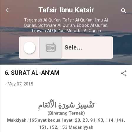
Skip to main content
Tafsir Ibnu Katsir
Terjemah Al Qur'an, Tafsir Al Qur'an, Ilmu Al
Qur'an, Software Al Qur'an, Ebook Al Qur'an,
Tilawah Al Qur'an, Murattal Al Qur'an
Select radio station
6. SURAT AL-AN'AM
-
May 07, 2015
تَفْسِيرُ سُورَةِ الْأَنْعَامِ
(Binatang Ternak)
Makkiyah, 165 ayat kecuali ayat: 20, 23, 91, 93, 114, 141,
151, 152, 153 Madaniyyah