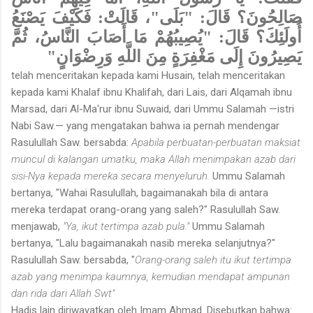
صَالِحُونَ؟ قَالَ: "بَلَى"، قَالَتْ: فَكَيْفَ يَصْنَعُ
أُولَئِكَ؟ قَالَ: "يُصِيبُهُمْ مَا أَصَابَ النَّاسُ، ثُمَّ
يَصِيرُونَ إِلَى مَغْفِرَةٍ مِنَ اللَّهِ وَرِضْوَانٍ"
telah menceritakan kepada kami Husain, telah menceritakan
kepada kami Khalaf ibnu Khalifah, dari Lais, dari Alqamah ibnu
Marsad, dari Al-Ma'rur ibnu Suwaid, dari Ummu Salamah —istri
Nabi Saw.— yang mengatakan bahwa ia pernah mendengar
Rasulullah Saw. bersabda:
Apabila perbuatan-perbuatan maksiat
muncul di kalangan umatku, maka Allah menimpakan azab dari
sisi-Nya kepada mereka secara menyeluruh.
Ummu Salamah
bertanya, "Wahai Rasulullah, bagaimanakah bila di antara
mereka terdapat orang-orang yang saleh?" Rasulullah Saw.
menjawab,
"Ya, ikut tertimpa azab pula."
Ummu Salamah
bertanya, "Lalu bagaimanakah nasib mereka selanjutnya?"
Rasulullah Saw. bersabda, "
Orang-orang saleh itu ikut tertimpa
azab yang menimpa kaumnya, kemudian mendapat ampunan
dan rida dari Allah Swt"
Hadis lain diriwayatkan oleh Imam Ahmad. Disebutkan bahwa: