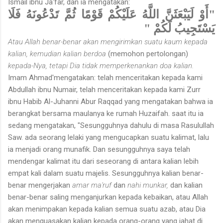
Ismail ibnu Ja'far, dan ia mengatakan:
"أَوْ لَيَبْعَثَنَّ اللَّهُ عَلَيْكُمْ قَوْمًا ثُمَّ تَدْعُونَهُ فَلَا
يَسْتَجِيبُ لَكُمْ "
Atau Allah benar-benar akan mengirimkan suatu kaum kepada
kalian, kemudian kalian berdoa
(memohon pertolongan)
kepada-Nya, tetapi Dia tidak memperkenankan doa kalian.
Imam Ahmad'mengatakan: telah menceritakan kepada kami
Abdullah ibnu Numair, telah menceritakan kepada kami Zurr
ibnu Habib Al-Juhanni Abur Raqqad yang mengatakan bahwa ia
berangkat bersama maulanya ke rumah Huzaifah. saat itu ia
sedang mengatakan, "Sesungguhnya dahulu di masa Rasulullah
Saw. ada seorang lelaki yang mengucapkan suatu kalimat, lalu
ia menjadi orang munafik. Dan sesungguhnya saya telah
mendengar kalimat itu dari seseorang di antara kalian lebih
empat kali dalam suatu majelis. Sesungguhnya kalian benar-
benar mengerjakan
amar ma'ruf
dan
nahi munkar,
dan kalian
benar-benar saling menganjurkan kepada kebaikan, atau Allah
akan menimpa­kan kepada kalian semua suatu azab, atau Dia
akan menguasakan kalian kepada orang-orang yang jahat di