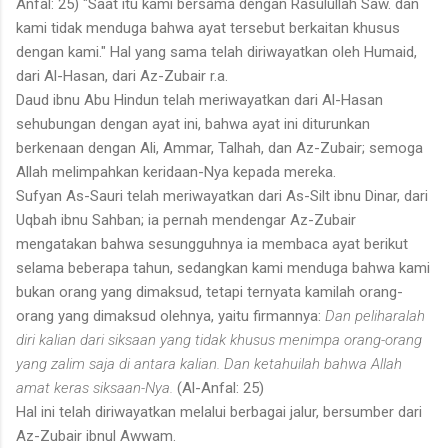
Anfal: 25) "Saat itu kami bersama dengan Rasulullah Saw. dan
kami tidak menduga bahwa ayat tersebut berkaitan khusus
dengan kami." Hal yang sama telah diriwayatkan oleh Humaid,
dari Al-Hasan, dari Az-Zubair r.a.
Daud ibnu Abu Hindun telah meriwayatkan dari Al-Hasan
sehubungan dengan ayat ini, bahwa ayat ini diturunkan
berkenaan dengan Ali, Ammar, Talhah, dan Az-Zubair; semoga
Allah melimpahkan keridaan-Nya kepada mereka.
Sufyan As-Sauri telah meriwayatkan dari As-Silt ibnu Dinar, dari
Uqbah ibnu Sahban; ia pernah mendengar Az-Zubair
mengatakan bahwa sesungguhnya ia membaca ayat berikut
selama beberapa tahun, sedangkan kami menduga bahwa kami
bukan orang yang dimaksud, tetapi ternyata kamilah orang-
orang yang dimaksud olehnya, yaitu firmannya:
Dan peliharalah
diri kalian dari siksaan yang tidak khusus menimpa orang-orang
yang zalim saja di antara kalian. Dan ketahuilah bahwa Allah
amat keras siksaan-Nya.
(Al-Anfal: 25)
Hal ini telah diriwayatkan melalui berbagai jalur, bersumber dari
Az-Zubair ibnul Awwam.