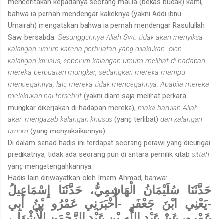
menceritakan kepadanya seorang maula (bekas budak) kami,
bahwa ia pernah mendengar kakeknya (yakni Addi ibnu
Umairah) mengatakan bahwa ia pernah mendengar Rasulullah
Saw. bersabda:
Sesungguhnya Allah Swt. tidak akan menyiksa
kalangan umum karena perbuatan yang dilakukan- oleh
kalangan khusus, sebelum kalangan umum melihat di hadapan
mereka perbuatan mungkar, sedangkan mereka mampu
mencegahnya, lalu mereka tidak mencegahnya. Apabila mereka
melakukan hal tersebut
(yakni diam saja melihat perkara
mungkar dikerjakan di hadapan mereka),
maka barulah Allah
akan mengazab kalangan khusus
(yang terlibat)
dan kalangan
umum
(yang menyaksikannya)
Di dalam sanad hadis ini terdapat seorang perawi yang dicurigai
predikatnya, tidak ada seorang pun di antara pemilik kitab
sittah
yang mengetengahkannya.
Hadis lain diriwayatkan oleh Imam Ahmad, bahwa:
حَدَّثَنَا سُلَيْمَانُ الْهَاشِمِيُّ، حَدَّثَنَا إِسْمَاعِيلُ
-يَعْنِي ابْنَ جَعْفَرٍ -أَخْبَرَنِي عَمْرُو بْنُ أَبِي
عَمْرٍو، عَنْ عَبْدِ اللَّهِ بْنِ عَبْدِ الرَّحْمَنِ الْأَشْهَلِ،