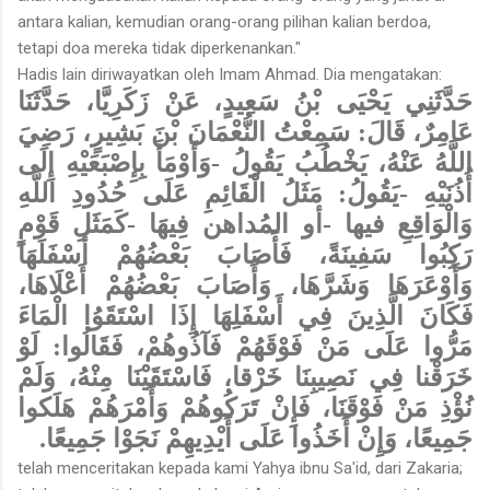
antara kalian, kemudian orang-orang pilihan kalian berdoa,
tetapi doa mereka tidak diperkenankan."
Hadis lain diriwayatkan oleh Imam Ahmad. Dia mengatakan:
حَدَّثَنِي يَحْيَى بْنُ سَعِيدٍ، عَنْ زَكَرِيَّا، حَدَّثَنَا
عَامِرٌ، قَالَ: سَمِعْتُ النُّعْمَانَ بْنَ بَشِيرٍ، رَضِيَ
اللَّهُ عَنْهُ، يَخْطُبُ يَقُولُ -وَأَوْمَأَ بِإِصْبَعَيْهِ إِلَى
أُذُنَيْهِ -يَقُولُ: مَثَلُ الْقَائِمِ عَلَى حُدُودِ اللَّهِ
وَالْوَاقِعِ فيها -أو المُداهن فِيهَا -كَمَثَلِ قَوْمٍ
رَكِبُوا سَفِينَةً، فَأَصَابَ بَعْضُهُمْ أَسْفَلَهَا
وَأَوْعَرَهَا وَشَرَّهَا، وَأَصَابَ بَعْضُهُمْ أَعْلَاهَا،
فَكَانَ الَّذِينَ فِي أَسْفَلِهَا إِذَا اسْتَقَوُا الْمَاءَ
مَرُّوا عَلَى مَنْ فَوْقَهُمْ فَآذُوهُمْ، فَقَالُوا: لَوْ
خَرَقْنا فِي نَصِيبِنَا خَرْقا، فَاسْتَقَيْنَا مِنْهُ، وَلَمْ
نُؤْذِ مَنْ فَوْقَنَا، فَإِنْ تَرَكُوهُمْ وَأَمْرَهُمْ هَلَكوا
جَمِيعًا، وَإِنْ أَخَذُوا عَلَى أَيْدِيهِمْ نَجَوْا جَمِيعًا.
telah menceritakan kepada kami Yahya ibnu Sa'id, dari Zakaria;