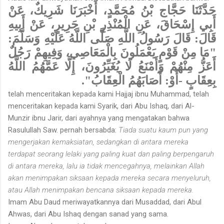
حَدَّثَنَا حَجَّاج بْنُ مُحَمَّدٍ، أَخْبَرَنَا شَرِيكٌ، عَنْ
أَبِي إِسْحَاقَ، عَنِ الْمُنْذِرِ بْنِ جَرِيرٍ، عَنْ أَبِيهِ
قَالَ: قَالَ رَسُولُ اللَّهِ صَلَّى اللَّهُ عَلَيْهِ وَسَلَّمَ:
"مَا مِنْ قَوْمٍ يَعْمَلُونَ بِالْمَعَاصِي، وَفِيهِمْ رَجُلٌ
أَعَزُّ مِنْهُمْ وَأَمْنَعُ لَا يُغَيِّرُونَ، إِلَّا عَمَّهُمُ اللَّهُ
بِعِقَابٍ -أَوْ: أَصَابَهُمُ الْعِقَابُ".
telah menceritakan kepada kami Hajjaj ibnu Muhammad, telah
menceritakan kepada kami Syarik, dari Abu Ishaq, dari Al-
Munzir ibnu Jarir, dari ayahnya yang mengatakan bahwa
Rasulullah Saw. pernah bersabda:
Tiada suatu kaum pun yang
mengerjakan kemaksiatan, sedangkan di antara mereka
terdapat seorang lelaki yang paling kuat dan paling berpengaruh
di antara mereka, lalu ia tidak mencegahnya, melainkan Allah
akan menimpakan siksaan kepada mereka secara menyeluruh,
atau Allah menimpakan bencana siksaan kepada mereka.
Imam Abu Daud meriwayatkannya dari Musaddad, dari Abul
Ahwas, dari Abu Ishaq dengan sanad yang sama.