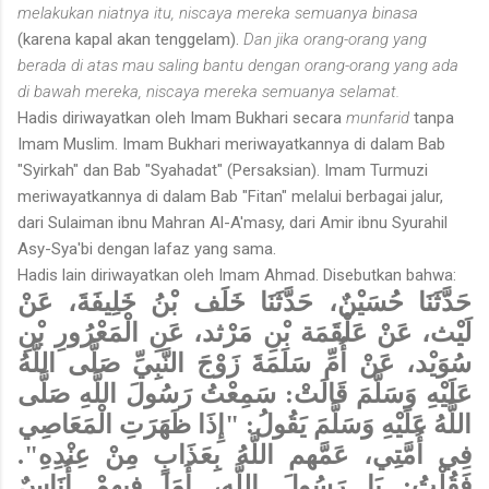
melakukan niatnya itu, niscaya mereka semuanya binasa
(karena kapal akan tenggelam).
Dan jika orang-orang yang
berada di atas mau saling bantu dengan orang-orang yang ada
di bawah mereka, niscaya mereka semuanya selamat.
Hadis diriwayatkan oleh Imam Bukhari secara
munfarid
tanpa
Imam Muslim. Imam Bukhari meriwayatkannya di dalam Bab
"Syirkah" dan Bab "Syahadat" (Persaksian). Imam Turmuzi
meriwayatkannya di dalam Bab "Fitan" melalui berbagai jalur,
dari Sulaiman ibnu Mahran Al-A'masy, dari Amir ibnu Syurahil
Asy-Sya'bi dengan lafaz yang sama.
Hadis lain diriwayatkan oleh Imam Ahmad. Disebutkan bahwa:
حَدَّثَنَا حُسَيْنٌ، حَدَّثَنَا خَلَف بْنُ خَلِيفَةَ، عَنْ
لَيْث، عَنْ عَلْقَمَة بْنِ مَرْثد، عَنِ الْمَعْرُورِ بْنِ
سُوَيْد، عَنْ أُمِّ سَلَمَةَ زَوْجَ النَّبِيِّ صَلَّى اللَّهُ
عَلَيْهِ وَسَلَّمَ قَالَتْ: سَمِعْتُ رَسُولَ اللَّهِ صَلَّى
اللَّهُ عَلَيْهِ وَسَلَّمَ يَقُولُ: "إِذَا ظَهَرَتِ الْمَعَاصِي
فِي أُمَّتِي، عَمَّهم اللَّهُ بِعَذَابٍ مِنْ عِنْدِهِ".
فَقُلْتُ: يَا رَسُولَ اللَّهِ، أَمَا فِيهِمْ أُنَاسٌ