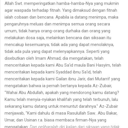
Allah Swt. memperingatkan hamba-hamba-Nya yang mukmin
agar waspada terhadap fitnah. Yang dimaksud dengan fitnah
ialah cobaan dan bencana. Apabila ia datang menimpa, maka
pengaruhnya meluas dan menimpa semua orang secara
umum, tidak hanya orang-orang durhaka dan orang yang
melakukan dosa saja, melainkan bencana dan siksaan itu
mencakup kesemuanya; tidak ada yang dapat menolaknya,
tidak ada pula yang dapat melenyapkannya. Seperti yang
disebutkan oleh Imam Ahmad; dia mengatakan, telah
menceritakan kepada kami Abu Sa'id maula Bani Hasyim, telah
menceritakan kepada kami Syaddad ibnu Sa'id, telah
menceritakan kepada kami Gailan ibnu Jarir, dari Mutarrif yang
mengatakan bahwa ia pernah bertanya kepada Az-Zubair,
"Wahai Abu Abdullah, apakah yang mendorong kamu datang?
Kamu telah menyia-nyiakan khalifah yang telah terbunuh, lalu
sekarang kamu datang untuk menuntut darahnya." Az-Zubair
menjawab, "Kami dahulu di masa Rasulullah Saw.. Abu Bakar,
Umar, dan Usinan r.a. biasa membaca firman-Nya yang
mengatakan:
Dan peliharalah diri kalian dari siksaan yang tidak