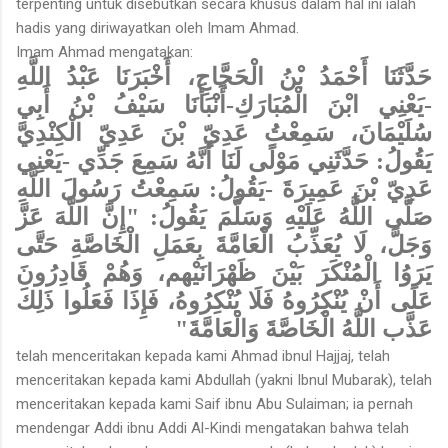
terpenting untuk disebutkan secara khusus dalam hal ini ialah
hadis yang diriwayatkan oleh Imam Ahmad.
Imam Ahmad mengatakan:
حَدَّثَنَا أَحْمَدُ بْنُ الْحَجَّاجِ، أَخْبَرَنَا عَبْدُ اللَّهِ
-يَعْنِي ابْنَ الْمُبَارَكِ-أَنْبَأَنَا سَيْفُ بْنُ أَبِي
سُلَيْمَانَ، سَمِعْتُ عَدِيّ بْنَ عَدِيّ الْكِنْدِيَّ
يَقُولُ: حَدَّثَنِي مَوْلًى لَنَا أَنَّهُ سَمِعَ جَدِّي -يَعْنِي
عَدِيّ بْنَ عَمِيرَةَ -يَقُولُ: سَمِعْتُ رَسُولَ اللَّهِ
صَلَّى اللَّهُ عَلَيْهِ وَسَلَّمَ يَقُولُ: "إِنَّ اللَّهَ عَزَّ
وَجَلَّ، لَا يُعَذِّبُ الْعَامَّةَ بِعَمَلِ الْخَاصَّةِ حَتَّى
يَرَوُا الْمُنْكَرَ بَيْنَ ظَهْرَانَيْهم، وَهُمْ قَادِرُونَ
عَلَى أَنْ يُنْكِرُوهُ فَلَا يُنْكِرُوهُ، فَإِذَا فَعَلُوا ذَلِكَ
عَذَّب اللَّهُ الْخَاصَّةَ وَالْعَامَّةَ"
telah menceritakan kepada kami Ahmad ibnul Hajjaj, telah
menceritakan kepada kami Abdullah (yakni Ibnul Mubarak), telah
menceritakan kepada kami Saif ibnu Abu Sulaiman; ia pernah
mendengar Addi ibnu Addi Al-Kindi mengatakan bahwa telah