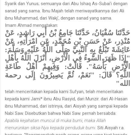
Syarik dan Yunus; semuanya dari Abu Ishaq As-Subai'i dengan
sanad yang sama. Ibnu Majah telah meriwayatkannya dari Ali
ibnu Muhammad, dari Wakj', dengan sanad yang sama.
Imam Ahmad mengatakan:
حَدَّثَنَا سُفْيَانُ، حَدَّثَنَا جَامِعُ بْنُ أَبِي رَاشِدٍ، عَنْ
مُنْذِر، عَنْ حَسَنِ بْنِ مُحَمَّدٍ، عَنِ امْرَأَتِهِ، عَنْ
عَائِشَةَ تَبْلُغُ بِهِ النَّبِيَّ صَلَّى اللَّهُ عَلَيْهِ وَسَلَّمَ:
"إِذَا ظَهَرَ السُّوءُ فِي الْأَرْضِ، أَنْزَلَ اللَّهُ بِأَهْلِ
الْأَرْضِ بَأْسَهُ". قَالَتْ: وَفِيهِمْ أَهْلُ طَاعَةِ
اللَّهِ؟ قَالَ: "نَعَمْ، ثُمَّ يَصِيرُونَ إِلَى رحمة
الله"
telah menceritakan kepada kami Sufyan, telah menceritakan
kepada kami Jami* ibnu Abu Rasyid, dari Munzir. dari Al-Hasan
ibnu Muhammad, dari istrinya, dari Aisyah yang sampai kepada
Nabi Saw. Disebutkan bahwa Nabi Saw. pernah bersabda:
Apabila kejahatan muncul di muka bumi, maka Allah
menurunkan siksa-Nya kepada penduduk bumi.
Siti Aisyah r.a.
bertanya, "Bagaimanakah nasib orang-orang yang taat kepada