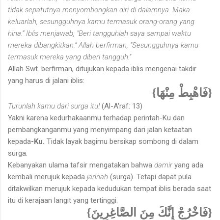
tidak sepatutnya menyombongkan diri di dalamnya. Maka
keluarlah, sesungguhnya kamu termasuk orang-orang yang
hina.” Iblis men­jawab, "Beri tangguhlah saya sampai waktu
mereka dibangkitkan.” Allah berfirman, "Sesungguhnya kamu
termasuk mereka yang diberi tangguh."
Allah Swt. berfirman, ditujukan kepada iblis mengenai takdir
yang harus di jalani iblis:
{فَاهْبِطْ مِنْهَا}
Turunlah kamu dari surga itu!
(Al-A'raf: 13)
Yakni karena kedurhakaanmu terhadap perintah-Ku dan
pembang­kanganmu yang menyimpang dari jalan ketaatan
kepada
-Ku.
Tidak layak bagimu bersikap sombong di dalam
surga.
Kebanyakan ulama tafsir mengatakan bahwa
damir
yang ada
kembali merujuk kepada
jannah
(surga). Tetapi dapat pula
ditakwilkan merujuk kepada kedudukan tempat iblis berada saat
itu di kerajaan langit yang tertinggi.
{فَاخْرُجْ إِنَّكَ مِنَ الصَّاغِرِينَ}