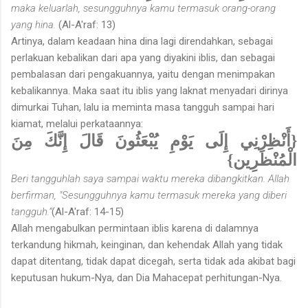
maka keluarlah, sesungguhnya kamu termasuk orang-orang
yang hina.
(Al-A'raf: 13)
Artinya, dalam keadaan hina dina lagi direndahkan, sebagai
perlakuan kebalikan dari apa yang diyakini iblis, dan sebagai
pembalasan dari pengakuannya, yaitu dengan menimpakan
kebalikannya. Maka saat itu iblis yang laknat menyadari dirinya
dimurkai Tuhan, lalu ia meminta masa tangguh sampai hari
kiamat, melalui perkataannya:
{أَنْظِرْنِي إِلَى يَوْمِ يُبْعَثُونَ قَالَ إِنَّكَ مِنَ
الْمُنْظَرِين}
Beri tangguhlah saya sampai waktu mereka dibangkitkan. Allah
berfirman, "Sesungguhnya kamu termasuk mereka yang diberi
tangguh.”
(Al-A'raf: 14-15)
Allah mengabulkan permintaan iblis karena di dalamnya
terkandung hikmah, keinginan, dan kehendak Allah yang tidak
dapat ditentang, tidak dapat dicegah, serta tidak ada akibat bagi
keputusan hukum-Nya, dan Dia Mahacepat perhitungan-Nya.