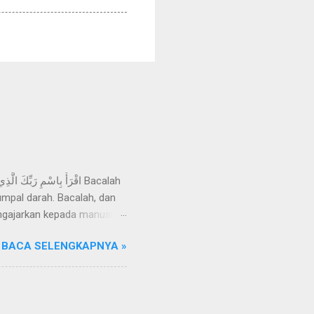
mpal darah. Bacalah, dan
ngajarkan kepada manusia
Razzaq, telah menceritakan
BACA SELENGKAPNYA »
an wahyu yang disampaikan
ihat suatu mimpi, melainkan
eliau sering datang ke Gua