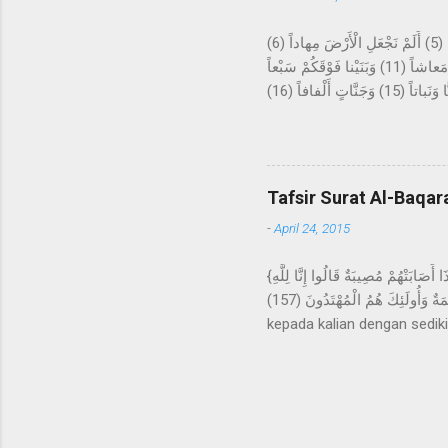
عَمَّ يَتَساءَلُونَ (1) عَنِ النَّبَإِ الْعَظِيمِ (2) الَّذِي هُمْ فِيهِ مُخْتَلِفُونَ (3) كَلاَّ سَيَعْلَمُونَ (4) ثُمَّ كَلاَّ سَيَعْلَمُونَ (5) أَلَمْ نَجْعَلِ الْأَرْضَ مِهاداً (6)
وَالْجِبالَ أَوْتاداً (7) وَخَلَقْناكُمْ أَزْواجاً (8) وَجَعَلْنا نَوْمَكُمْ سُباتاً (9) وَجَعَلْنَا اللَّيْلَ لِباساً (10) وَجَعَلْنَا النَّهارَ مَعاشاً (11) وَبَنَيْنا فَوْقَكُمْ سَبْعاً
شِداداً (12) وَجَعَلْنا سِراجاً وَهَّاجاً (13) وَأَنْزَلْنا مِنَ الْمُعْصِراتِ مَاءً ثَجَّاجاً (14) لِنُخْرِجَ بِهِ حَبًّا وَنَباتاً (15) وَجَنَّاتٍ أَلْفافاً (16) Tentang apakah
mereka saling bertanya? Ten
akan mengetahui, kemudian 
sebagai hamparan? Dan gun
tidur kalian untuk istirahat
Tafsir Surat Al-Baqar
-
April 24, 2015
{وَلَنَبْلُوَنَّكُمْ بِشَيْءٍ مِنَ الْخَوْفِ وَالْجُوعِ وَنَقْصٍ مِنَ الأمْوَالِ وَالأنْفُسِ وَالثَّمَرَاتِ وَبَشِّرِ الصَّابِرِينَ (155) الَّذِينَ إِذَا أَصَابَتْهُمْ مُصِيبَةٌ قَالُوا إِنَّا لِلَّهِ
وَإِنَّا إِلَيْهِ رَاجِعُونَ (156) أُولَئِكَ عَلَيْهِمْ صَلَوَاتٌ مِنْ رَبِّهِمْ وَرَحْمَةٌ وَأُولَئِكَ هُمُ الْمُهْتَدُونَ (157) } Dan sungguh akan Kami berikan cobaan
kepada kalian dengan sediki
kepada orang-orang yang sa
wainna ilaihi raji'un." Mer
orang-orang yang mendapat