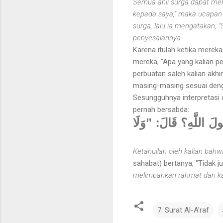
Semua ahli surga dapat meli
kepada saya," maka ucapan 
surga, lalu ia mengatakan,
penyesalannya.
Karena itulah ketika merek
mereka, "Apa yang kalian pe
perbuatan saleh kalian akh
masing-masing sesuai denga
Sesungguhnya interpretasi 
pernah bersabda:
"ولَ اللَّهِ؟ قَالَ: "وَلَا
Ketahuilah oleh kalian bah
sahabat) bertanya, "Tidak j
melimpahkan rahmat dan ka
7. Surat Al-A'raf