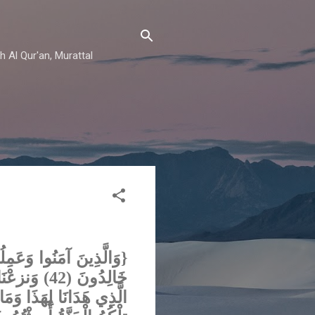
h Al Qur'an, Murattal
وَالَّذِينَ آمَنُوا وَعَمِلُ
خَالِدُونَ (
الَّذِي هَدَانَا لِهَذَا وَمَا 