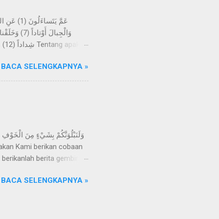
-kali tidak; kelak mereka
BACA SELENGKAPNYA »
h menjadikan bumi itu
angan, dan Kami jadikan
 berikanlah berita gembira
apkan, "Inna lillahi
BACA SELENGKAPNYA »
uhannya, dan mereka itulah
n cobaan kepada hamba-
hamba-Nya, yakni melatih dan menguji mereka. Seperti yang disebutkan di dalam firman lainnya, yaitu: وَلَنَبْلُوَنَّكُمْ حَتَّى ن...