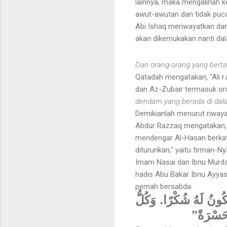
lainnya, maka mengalirlah 
awut-awutan dan tidak puca
Abi Ishaq meriwayatkan dari
akan dikemukakan nanti dal
Dan orang-orang yang ber
Qatadah mengatakan, "Ali r
dan Az-Zubair termasuk ora
dendam yang berada di da
Demikianlah menurut riwayat
Abdur Razzaq mengatakan, t
mendengar Al-Hasan berkata
diturunkan," yaitu firman-N
Imam Nasai dan Ibnu Murda
hadis Abu Bakar Ibnu Ayyas
pernah bersabda:
"َكُونُ لَهُ شُكْرًا. وَكُلُّ
هُ حَسْرَةً