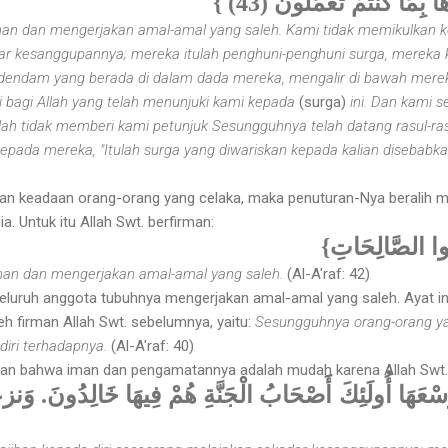
وهَا بِمَا كُنْتُمْ تَعْمَلُونَ (43
an dan mengerjakan amal-amal yang saleh. Kami tidak memikulkan ke
r kesanggupannya; mereka itulah penghuni-penghuni surga, mereka k
endam yang berada di dalam dada mereka, mengalir di bawah merek
i bagi Allah yang telah menunjuki kami kepada
(surga)
ini. Dan kami se
lah tidak memberi kami petunjuk Sesungguhnya telah datang rasul-
epada mereka, "Itulah surga yang diwariskan kepada kalian disebabka
kan keadaan orang-orang yang celaka, maka penuturan-Nya beralih 
. Untuk itu Allah Swt. berfirman:
{ُوا الصَّالِحَاتِ
man dan mengerjakan amal-amal yang saleh.
(Al-A'raf: 42)
seluruh anggota tubuhnya mengerjakan amal-amal yang saleh. Ayat i
eh firman Allah Swt. sebelumnya, yaitu:
Sesungguhnya orang-orang y
iri terhadapnya.
(Al-A'raf: 40)
an bahwa iman dan pengamatannya adalah mudah karena Allah Swt. t
ُسْعَهَا أُولَئِكَ أَصْحَابُ الْجَنَّةِ هُمْ فِيهَا خَالِدُونَ. وَن