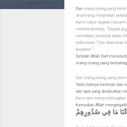
Dan
orang-orang yang berim
seseorang melainkan sekada
Kami cabut segala macam d
mereka berkata, "Segala puj
mendapat petunjuk kalau Al
kebenaran.” Dan diserukan k
kerjakan."
Setelah Allah Swt menutur
orang-orang yang berbahagia
Dan orang-orang yang beri
Yaitu hatinya beriman dan 
dari apa yang disebutkan ol
Kami dan menyombongkan d
Kemudian Allah mengingatk
{زعْنَا مَا فِي صُدُورِهِمْ