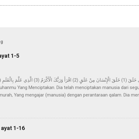
og
ayat 1-5
hanmu Yang Menciptakan. Dia telah menciptakan manusia dari segu
urah, Yang mengajar (manusia) dengan perantaraan qalam. Dia me
ya. Imam Ahmad mengatakan, telah menceritakan kepada kami Abdur 
z-Zuhri, dari Urwah, dari Aisyah yang menceritakan bahwa permula
pa mimpi yang benar dalam tidurnya. Dan beliau tidak sekali-kali mel
n sinar pagi hari. Kemudian dijadikan baginya suka menyendiri, dan b
 ayat 1-16
h di dalamnya selama beberapa malam yang berbilang dan...