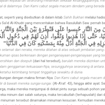
jiban kepada diri seseorang melainkan sekadar kesanggupannya; mer
kal di dalamnya. Dan Kami cabut segala macam dendam yang berada
seperti yang disebutkan di dalam ki­tab
Sahih Bukhari
melalui hadi
bu Sa'id Al-Khudri yang menceritakan bahwa Rasulullah Saw. pernah b
مِنَ النَّارِ حُبِسوا عَلَى قَنْطَرَةٍ بَيْنَ الْجَنَّةِ وَالنَّارِ، ف
نْيَا، حَتَّى إِذَا هُذبوا وَنُقُّوا، أُذِنَ لَهُمْ فِي دُخُولِ الْج
َنْزِلِهِ فِي الْجَنَّةِ أَدُلُّ مِنْهُ بِمَسْكَنِهِ كَانَ فِي الدُّنْيَا
 selamat dari neraka, mereka ditahan di atas sebuah jembatan yang t
hukuman qisas berkenaan dengan penganiayaan-penganiayaan yang terj
ibersihkan dan disepuh
(dari hal tersebut),
barulah mereka diizinkan u
 dalam genggaman kekuasaan-Nya, sesungguhnya seseorang di antara
a ketahui ketimbang tempat tinggalnya sewaktu di dunia.
bungan dengan makna firman-Nya:
Dan Kami cabut segala macam d
ir di bawah mereka sungai-sungai.
(Al-A'raf: 43), hingga akhir ayat. 
surga, maka mereka menjumpai di dekat pintu surga sebuah pohon ya
eka minum dari salah satunya, maka tercabutlah (terhapuslah) dar
minuman tersebut dinamakan minuman kesucian. Kemudian mereka 