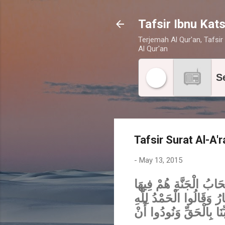
Tafsir Ibnu Kats
Terjemah Al Qur'an, Tafsir 
Al Qur'an
S
Tafsir Surat Al-A'
-
May 13, 2015
{ابُ الْجَنَّةِ هُمْ فِيهَا
رُ وَقَالُوا الْحَمْدُ لِلَّهِ
ِنَا بِالْحَقِّ وَنُودُوا أَنْ