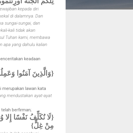
تِلْكُمُ الْجَنَّةُ أُورِثْتُمُ) }
wajiban kepada diri
ekal di dalamnya. Dan
a sungai-sungai, dan
kali-kali tidak akan
rasul Tuhan kami, membawa
n apa yang dahulu kalian
menceritakan keadaan
وَالَّذِينَ آمَنُوا وَعَمِل}
ni merupakan lawan kata
ang mendustakan ayat-ayat
elah berfirman;
لَا نُكَلِّفُ نَفْسًا إِلا و
مِنْ غِلٍّ}