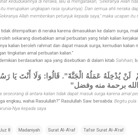
hat kedudukannya di neraka, lalu ia mengatakan, "Sekiranya Allah ti
itu merupakan ungkapan rasa syukurnya). Dan semua ahli neraka da
 "Sekiranya Allah memberikan petunjuk kepada saya," maka ucapan it
a tidak ditempatkan di neraka karena dimasukkan ke dalam surga, ma
roleh sekarang disebabkan amal perbuatan yang telah kalian kerjakan
irnya kalian beroleh rahmat dan dapat masuk surga, kemudian kalia
n tingkatan amal perbuatan kalian."
demikian berdasarkan apa yang disebutkan di dalam kitab
Sahihain,
b
 لَنْ يُدْخِلَهُ عَمَلُهُ الْجَنَّةَ". قَالُوا: وَلَا أَنْتَ يَا رَسُ
َمَّدَنِي الله برحمة منه وفضل
wa seseorang di antara kalian tidak dapat masuk surga karena amal p
uga engkau, wahai Rasulullah?" Rasulullah Saw. bersabda:
Begitu pula 
runia-Nya kepada saya.
Juz 8
Madaniyah
Surat Al-A'raf
Tafsir Surat Al-A'raf