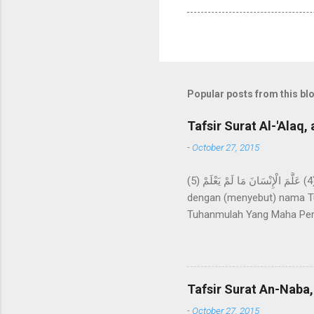
Popular posts from this bl
Tafsir Surat Al-'Alaq, 
-
October 27, 2015
اقْرَأْ بِاسْمِ رَبِّكَ الَّذِي خَلَقَ (1) خَلَقَ الْإِنْسَانَ مِنْ عَلَقٍ (2) اقْرَأْ وَرَبُّكَ الْأَكْرَمُ (3) الَّذِي عَلَّمَ بِالْقَلَمِ (4) عَلَّمَ الْإِنْسَانَ مَا لَمْ يَعْلَمْ (5) Bacalah
dengan (menyebut) nama Tu
Tuhanmulah Yang Maha Pem
apa yang tidak diketahuin
kepada kami Ma'mar, dari A
kepada Rasulullah Saw. beru
datangnya mimpi itu bagaika
Tafsir Surat An-Naba,
Hira, lalu melakukan ibada
-
October 27, 2015