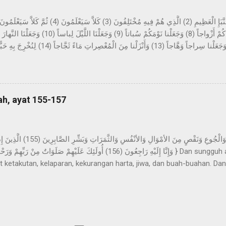
tang berita yang besar, yang mereka perselisihkan tentang ini. Sekali
sekali-kali tidak; kelak mereka akan mengetahui. Bukankah Kami tela
ung-gunung sebagai pasak? Dan Kami jadikan kalian berpasang-pas
, dan Kami jadikan malam sebagai pakaian, dan ...
ah, ayat 155-157
t ketakutan, kelaparan, kekurangan harta, jiwa, dan buah-buahan. Dan
bar (yaitu) orang-orang yang apabila ditimpa musibah, mereka menguc
eka itulah yang mendapat keberkatan yang sempurna dan rahmat dari T
 petunjuk. Allah Swt. memberitahukan bahwa Dia pasti menimpaka