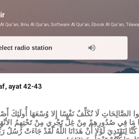
Skip to main content
ir
Al Qur'an, Ilmu Al Qur'an, Software Al Qur'an, Ebook Al Qur'an, Tilawa
elect radio station
raf, ayat 42-43
وا الصَّالِحَاتِ لَا نُكَلِّفُ نَفْسًا إِلا وُسْعَهَا أُولَئِكَ أَصْحَ
42) وَنزعْنَا مَا فِي صُدُورِهِمْ مِنْ غِلٍّ تَجْرِي مِنْ تَحْتِهِمُ الأنْهَا
كُنَّا لِنَهْتَدِيَ لَوْلا أَنْ هَدَانَا اللَّهُ لَقَدْ جَاءَتْ رُسُلُ رَبّ