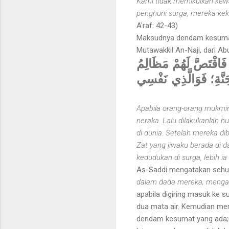
Kami tidak memikulkan kewa
penghuni surga, mereka ke
A'raf: 42-43)
Maksudnya dendam kesumat, 
Mutawakkil An-Naji, dari A
"َاقْتَصَّ لَهُمْ مَظَالِمُ
َنَّةِ؛ فَوَالَّذِي نَفْسِي
Apabila orang-orang mukmin
neraka. Lalu dilakukanlah 
di dunia. Setelah mereka d
Zat yang jiwaku berada di
kedudukan di surga, lebih i
As-Saddi mengatakan sehu
dalam dada mereka; mengal
apabila digiring masuk ke 
dua mata air. Kemudian mer
dendam kesumat yang ada; 