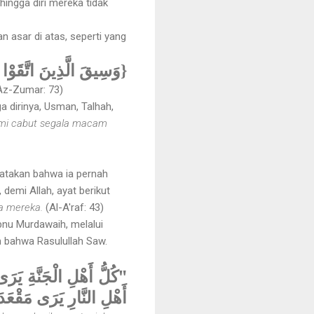
ingga diri mereka tidak
n asar di atas, seperti yang
وَسِيقَ الَّذِينَ اتَّقَوْا رَ}
Az-Zumar: 73)
 dirinya, Usman, Talhah,
mi cabut segala macam
gatakan bahwa ia pernah
emi Allah, ayat berikut
a mereka.
(Al-A'raf: 43)
nu Murdawaih, melalui
n bahwa Rasulullah Saw.
كُلُّ أَهْلِ الْجَنَّةِ يَرَى 
أَهْلِ النَّارِ يَرَى مَقْعَد"