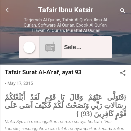
Skip to main content
Tafsir Ibnu Katsir
Terjemah Al Qur'an, Tafsir Al Qur'an, Ilmu Al
Qur'an, Software Al Qur'an, Ebook Al Qur'an,
Tilawah Al Qur'an, Murattal Al Qur'an
Select radio station
Tafsir Surat Al-A'raf, ayat 93
-
May 17, 2015
{فَتَوَلَّى عَنْهُمْ وَقَالَ يَا قَوْمِ لَقَدْ أَبْلَغْتُكُمْ
رِسَالاتِ رَبِّي وَنَصَحْتُ لَكُمْ فَكَيْفَ آسَى عَلَى
قَوْمٍ كَافِرِينَ (93) }
Maka Syu’aib meninggalkan mereka seraya berkata, "Hai
kaumku, sesungguhnya aku telah menyampaikan kepada kalian