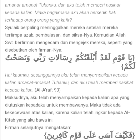
amanat-amanat Tuhanku, dan aku telah memberi nasihat
kepada kalian. Maka bagaimana aku akan bersedih hati
terhadap orang-orang yang kafir?
Syu'aib berpaling meninggalkan mereka setelah mereka
tertimpa azab, pembalasan, dan siksa-Nya. Kemudian Allah
Swt. berfirman mengecam dan mengejek mereka, seperti yang
disebutkan oleh firman-Nya:
{يَا قَوْمِ لَقَدْ أَبْلَغْتُكُمْ رِسَالاتِ رَبِّي وَنَصَحْتُ
لَكُمْ}
Hai kaumku, sesungguhnya aku telah menyampaikan kepada
kalian amanat-amanat Tuhanku, dan aku telah memberi nasihat
kepada kalian.
(Al-A'raf: 93)
Maksudnya, aku telah menyampaikan kepada kalian apa yang
diutuskan kepadaku untuk membawanya. Maka tidak ada
kekecewaan atas kalian, karena kalian telah ingkar kepada Al-
Kitab yang aku bawa ini.
Firman selanjutnya mengatakan:
{فَكَيْفَ آسَى عَلَى قَوْمٍ كَافِرِينَ}