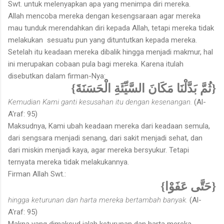
Swt. untuk melenyapkan apa yang menimpa diri mereka.
Allah mencoba mereka dengan kesengsaraan agar mereka
mau tun­duk merendahkan diri kepada Allah, tetapi mereka tidak
melakukan sesuatu pun yang dituntutkan kepada mereka.
Setelah itu keadaan mereka dibalik hingga menjadi makmur, hal
ini merupakan cobaan pula bagi mereka. Karena itulah
disebutkan dalam firman-Nya:
{ثُمَّ بَدَّلْنَا مَكَانَ السَّيِّئَةِ الْحَسَنَةَ}
Kemudian Kami ganti kesusahan itu dengan kesenangan.
(Al-
A'raf: 95)
Maksudnya, Kami ubah keadaan mereka dari keadaan semula,
dari sengsara menjadi senang, dari sakit menjadi sehat, dan
dari miskin menjadi kaya, agar mereka bersyukur. Tetapi
ternyata mereka tidak melakukannya.
Firman Allah Swt.:
{حَتَّى عَفَوْا}
hingga keturunan dan harta mereka bertambah banyak.
(Al-
A'raf: 95)
Makna yang dimaksud ialah keturunan dan harta mereka