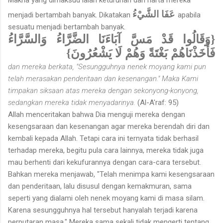
عَفَا الشَّيْءُ
menjadi bertambah banyak. Dikatakan
apabila
sesuatu menjadi bertambah banyak.
{وَقَالُوا قَدْ مَسَّ آبَاءَنَا الضَّرَّاءُ وَالسَّرَّاءُ
فَأَخَذْنَاهُمْ بَغْتَةً وَهُمْ لَا يَشْعُرُونَ}
dan mereka berkata, "Sesungguhnya nenek moyang kami pun
telah merasakan penderitaan dan kesenangan." Maka Kami
timpakan siksaan atas mereka dengan sekonyong-konyong,
sedangkan mereka tidak menyadarinya.
(Al-A'raf: 95)
Allah menceritakan bahwa Dia menguji mereka dengan
kesengsaraan dan kesenangan agar mereka berendah diri dan
kembali kepada Allah. Tetapi cara ini ternyata tidak berhasil
terhadap mereka, begitu pula cara lainnya, mereka tidak juga
mau berhenti dari kekufurannya dengan cara-cara tersebut.
Bahkan mereka menjawab, "Telah menimpa kami kesengsaraan
dan penderitaan, lalu disusul dengan kemakmuran, sama
seperti yang dialami oleh nenek moyang kami di masa silam.
Karena sesung­guhnya hal tersebut hanyalah terjadi karena
perputaran masa." Mereka sama sekali tidak mengerti tentang