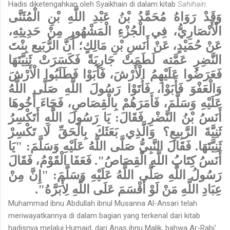
Hadis diketengahkan oleh Syaikhain di dalam kitab
Sahihain.
وَقَدْ رَوَاهُ مُحَمَّدُ بْنُ عَبْدِ اللَّهِ بْنِ الْمُثَنَّى
الْأَنْصَارِيُّ، فِي الْجُزْءِ الْمَشْهُورِ مِنْ حَدِيثِهِ،
عَنْ حُمَيْدٍ، عَنْ أَنَسِ بْنِ مَالِكٍ؛ أَنَّ الرُّبَيع بِنْتَ
النَّضِرِ عَمَّته لَطَمَتْ جَارِيَةً فَكَسَرَتْ ثَنِيَّتَهَا
فَعَرَضُوا عَلَيْهِمُ الْأَرْشَ، فَأَبَوْا فَطَلَبُوا الْأَرْشَ
وَالْعَفْوَ فَأَبَوْا، فَأَتَوْا رَسُولَ اللَّهِ صَلَّى اللَّهُ
عَلَيْهِ وَسَلَّمَ، فَأَمَرَهُمْ بِالْقِصَاصِ، فَجَاءَ أَخُوهَا
أَنَسُ بْنُ النَّضْرِ فَقَالَ: يَا رَسُولَ اللَّهِ أَتَكْسِرُ
ثَنِيَّةَ الرَّبِيعِ؟ وَالَّذِي بَعَثَكَ بِالْحَقِّ لَا تَكْسِرْ
ثَنِيَّتَهَا. فَقَالَ النَّبِيُّ صَلَّى اللَّهُ عَلَيْهِ وَسَلَّمَ: "يَا
أَنَسُ كِتَابُ اللَّهِ الْقِصَاصُ". فَعَفَا الْقَوْمُ، فَقَالَ
رَسُولُ اللَّهِ صَلَّى اللَّهُ عَلَيْهِ وَسَلَّمَ: "إِنَّ مِنْ
عِبَادِ اللَّهِ مَنْ لَوْ أَقْسَمَ عَلَى اللَّهِ لِأَبَرَّهُ".
Muhammad ibnu Abdullah ibnul Musanna Al-Ansari telah
meriwa­yatkannya di dalam bagian yang terkenal dari kitab
hadisnya melalui Humaid, dari Anas ibnu Malik, bahwa Ar-Rabi'