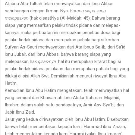
Ali ibnu Abu Talhah telah meriwayatkan dari Ibnu Abbas
sehubungan dengan firman-Nya:
Barang siapa yang
melepaskan
(hak qisas)Nya (Al-Maidah: 45); Bahwa barang
siapa yang memaafkan pelaku tindak pidana dan melepas­
kannya, maka perbuatan ini merupakan penebus dosa bagi
pelaku tindak pidana dan merupakan pahala bagi si korban.
Sufyan As-Sauri meriwayatkan dari Ata ibnus Sa-ib, dari Sa'id
ibnu Jubair, dari Ibnu Abbas, bahwa barang siapa yang
melepaskan hak
qisas-nya,
hal itu merupakan kifarat bagi si
pelaku tindak pidana pelukaan dan merupakan pahala bagi yang
dilukai di sisi Allah Swt. Demikianlah menurut riwayat Ibnu Abu
Hatim.
Kemudian Ibnu Abu Hatim mengatakan, telah meriwayatkan hal
yang semisal dari Khaisamah ibnu Abdur Rahman. Mujahid,
Ibrahim dalam salah satu pendapatnya, Amir Asy-Sya'bi, dan
Jabir Ibnu Zaid.
Jalur yang kedua diriwayatkan oleh Ibnu Abu Hatim. Disebutkan
bahwa telah menceritakan kepada kami Hammad ibnu Zazan,
telah menceritakan kepada kami Harami (yakni Ibnu Imarah),