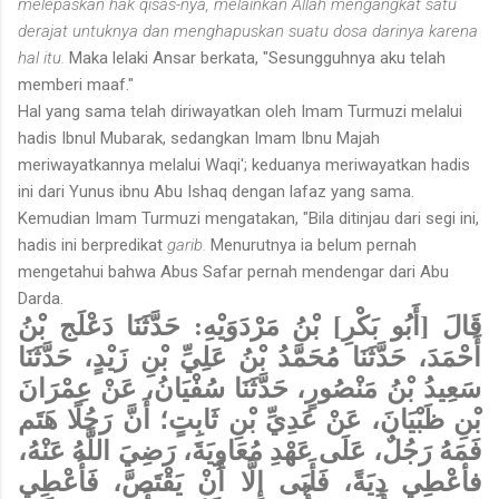
melepaskan hak qisas-nya, melainkan Allah mengangkat satu
derajat untuknya dan menghapuskan suatu dosa darinya karena
hal itu.
Maka lelaki Ansar berkata, "Sesungguhnya aku telah
memberi maaf."
Hal yang sama telah diriwayatkan oleh Imam Turmuzi melalui
hadis Ibnul Mubarak, sedangkan Imam Ibnu Majah
meriwayatkannya melalui Waqi'; keduanya meriwayatkan hadis
ini dari Yunus ibnu Abu Ishaq dengan lafaz yang sama.
Kemudian Imam Turmuzi mengatakan, "Bila ditinjau dari segi ini,
hadis ini berpredikat
garib.
Menurutnya ia belum pernah
mengetahui bahwa Abus Safar pernah mendengar dari Abu
Darda.
قَالَ [أَبُو بَكْرِ] بْنُ مَرْدَوَيْهِ: حَدَّثَنَا دَعْلَج بْنُ
أَحْمَدَ، حَدَّثَنَا مُحَمَّدُ بْنُ عَلِيِّ بْنِ زَيْدٍ، حَدَّثَنَا
سَعِيدُ بْنُ مَنْصُورٍ، حَدَّثَنَا سُفْيَانُ، عَنْ عِمْرَانَ
بْنِ ظَبْيَانَ، عَنْ عَدِيِّ بْنِ ثَابِتٍ؛ أَنَّ رَجُلًا هَتَم
فَمَهُ رَجُلٌ، عَلَى عَهْدِ مُعَاوِيَةَ، رَضِيَ اللَّهُ عَنْهُ،
فأعْطِي دِيَةً، فَأَبَى إِلَّا أَنْ يَقْتَصَّ، فَأُعْطِي