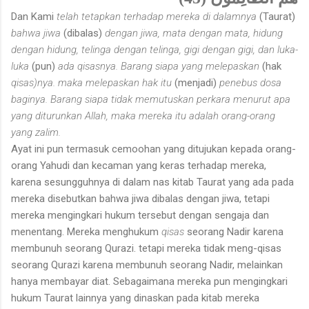
Dan Kami
telah tetapkan terhadap mereka di dalamnya
(Taurat)
bahwa jiwa
(dibalas)
dengan jiwa, mata dengan mata, hidung
dengan hidung, telinga dengan telinga, gigi dengan gigi, dan luka-
luka
(pun)
ada qisasnya. Barang siapa yang melepaskan
(hak
qisas)nya. maka melepaskan hak itu
(menjadi)
penebus dosa
baginya. Barang siapa tidak memutuskan perkara menurut apa
yang diturunkan Allah, maka mereka itu adalah orang-orang
yang zalim.
Ayat ini pun termasuk cemoohan yang ditujukan kepada orang-
orang Yahudi dan kecaman yang keras terhadap mereka,
karena sesungguhnya di dalam nas kitab Taurat yang ada pada
mereka disebutkan bahwa jiwa dibalas dengan jiwa, tetapi
mereka mengingkari hukum tersebut dengan sengaja dan
menentang. Mereka menghukum
qisas
seorang Nadir karena
membunuh seorang Qurazi. tetapi mereka tidak meng-qisas
seorang Qurazi karena membunuh seorang Nadir, melainkan
hanya membayar diat. Sebagaimana mereka pun mengingkari
hukum Taurat lainnya yang dinaskan pada kitab mereka