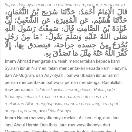
hapus dosanya sejak hari ia dilahirkan sampai hari kematiannya.
قَالَ الْإِمَامُ أَحْمَدُ: حَدَّثَنَا سُرَيج بْنُ النُّعْمَانِ،
حَدَّثَنَا هُشَيْم، عَنِ الْمُغِيرَةِ، عَنِ الشَّعْبِيِّ؛ أَنَّ
عُبَادَةَ بْنَ الصَّامِتِ قَالَ: سَمِعْتُ رَسُولَ اللَّهِ
صَلَّى اللَّهُ عَلَيْهِ وَسَلَّمَ يَقُولُ: "مَا مِنْ رَجُلٍ
يُجْرَحُ مِنْ جسده جراحة، فيتصدق
بِهَا، إِلَّا
كَفَّرَ اللَّهُ عَنْهُ مِثْلَ مَا تَصَدَّقَ بِهِ.
Imam Ahmad mengatakan, telah menceritakan kepada kami
Syuraih ibnun Nu'man. telah menceritakan kepada kami Hasyim,
dari Al-Mugirah, dari Asy-Sya'bi, bahwa Ubadah ibnus Samit
pernah mencerita­kan bahwa ia pernah mendengar Rasulullah
Saw. bersabda:
Tidak sekali-kali seorang lelaki dilukai pada
tubuhnya sekali luka, lalu ia melepaskan hak qisas-nya,
melainkan Allah menghapuskan darinya dosa yang setimpal
dengan apa yang disedekahkannya.
Imam Nasai meriwayatkannya melalui Ali ibnu Hujr, dari Jarir
ibnu Abdul Hamid. Dan Ibnu Jarir meriwayatkannya dari
Mahmud ibnu Khaddasy, dari Hasyim, kedua-duanya dari Al-