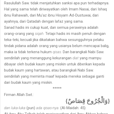
Rasulullah Saw. tidak menjatuhkan sanksi apa pun terhadapnya.
Hal yang sama telah diriwayatkan oleh Imam Nasai, dari Ishaq
ibnu Rahawaih, dari Mu'az ibnu Hisyam Ad-Dustuwai, dari
ayahnya, dari Qatadah dengan lafaz yang sama.
Sanad hadis ini cukup kuat, dan semua perawinya adalah
orang-orang yang
siqah.
Tetapi hadis ini masih penuh dengan
teka-teki, kecuali jika dikatakan bahwa sesungguhnya pelaku
tindak pidana ada­lah orang yang usianya belum mencapai balig,
maka ia tidak terkena hukum
qisas.
Dan barangkali Nabi Saw.
sendirilah yang menanggung kekurangan
diat
yang mampu
dibayar oleh budak kaum yang miskin untuk diberikan kepada
budak kaum yang hartawan, atau barangkali Nabi Saw.
sendirilah yang meminta maaf kepada mereka sebagai ganti
dari budak kaum yang miskin.
*****
Firman Allah Swt.:
{وَالْجُرُوحَ قِصَاصٌ}
dan luka-luka
(pun)
ada qisas-nya.
(Al-Maidah: 45)
Ali ibnu Abu Talhah telah meriwayatkan dari Ibnu Abbas bahwa