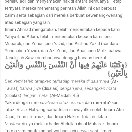
berlaku adil dan menyamakan hak di antara semuanya. Tetapi
ternyata mereka menentang perintah Allah ini dan berbuat
zalim serta sebagian dari mereka berbuat sewenang-wenang
atas sebagian yang lain.
Imam Ahmad mengatakan, telah menceritakan kepada kami
Yahya ibnu Adam, telah menceritakan kepada kami Ibnul
Mubarak, dari Yunus ibnu Yazid, dari Ali ibnu Yazid (saudara
Yunus ibnu Yazid), dari Az-Zuhri, dari Anas ibnu Malik, bahwa
Rasulullah Saw. membacanya dengan bacaan berikut:
{وَكَتَبْنَا عَلَيْهِمْ فِيهَا أَنَّ النَّفْسَ بِالنَّفْسِ وَالْعَيْنَ
بِالْعَيْنِ}
Dan kami telah tetapkan terhadap mereka di dalamnya
(At-
Taurat)
bahwa jiwa
(dibalas)
dengan jiwa, sedangkan mata
(dibalas)
dengan mata.
(Al-Maidah: 45)
Yakni dengan
me-nasab-kan lafaz on-nafs
dan me-rafa'-kan
lafaz
al- ain.
Hal yang sama telah diriwayatkan oleh Imam Abu
Daud, Imam Turmuzi, dan Imam Hakim di dalam kitab
Mustadrak-
nya
melalui hadis Abdullah ibnul Mubarak. Imam
Turmuzi mengatakan bahwa hadis ini
hasan garib.
Imam