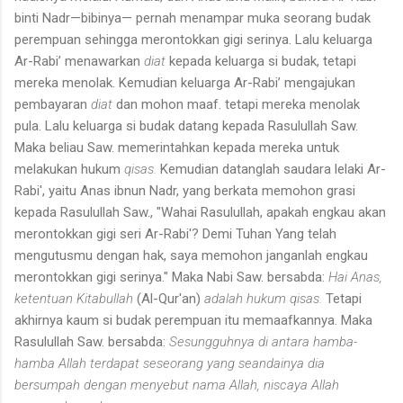
binti Nadr—bibinya— pernah menampar muka seorang budak
perempuan sehingga merontok­kan gigi serinya. Lalu keluarga
Ar-Rabi’ menawarkan
diat
kepada keluarga si budak, tetapi
mereka menolak. Kemudian keluarga Ar-Rabi’ mengajukan
pembayaran
diat
dan mohon maaf. tetapi mereka menolak
pula. Lalu keluarga si budak datang kepada Rasulullah Saw.
Maka beliau Saw. memerintahkan kepada mereka untuk
melakukan hukum
qisas.
Kemudian datanglah saudara lelaki Ar-
Rabi', yaitu Anas ibnun Nadr, yang berkata memohon grasi
kepada Rasulullah Saw., "Wahai Rasulullah, apakah engkau akan
merontokkan gigi seri Ar-Rabi'? Demi Tuhan Yang telah
mengutusmu dengan hak, saya memohon janganlah engkau
merontokkan gigi serinya." Maka Nabi Saw. bersabda:
Hai Anas,
ketentuan Kitabullah
(Al-Qur'an)
adalah hukum qisas.
Tetapi
akhirnya kaum si budak perempuan itu memaafkannya. Maka
Rasulullah Saw. bersabda:
Sesungguhnya di antara hamba-
hamba Allah terdapat seseorang yang seandainya dia
bersumpah dengan menyebut nama Allah, niscaya Allah