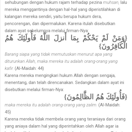
sehubungan dengan hukum rajam terhadap pezina
muhsan,
lalu
mereka menggantinya dengan hal-hal yang diperistilahkan di
kalangan mereka sendiri, yaitu berupa hukum dera,
pencorengan, dan dipermalukan. Karena itulah disebutkan
dalam ayat sebelumnya melalui firman-Nya:
{وَمَنْ لَمْ يَحْكُمْ بِمَا أَنزلَ اللَّهُ فَأُولَئِكَ هُمُ
الْكَافِرُونَ}
Barang siapa yang tidak memutuskan menurut apa yang
diturun­kan Allah, maka mereka itu adalah orang-orang yang
kafir.
(Al-Maidah: 44)
Karena mereka mengingkari hukum Allah dengan sengaja,
menentang, dan telah direncanakan. Sedangkan dalam ayat ini
disebutkan melalui firman-Nya:
{فَأُولَئِكَ هُمُ الظَّالِمُونَ}
maka mereka itu adalah orang-orang yang zalim.
(Al-Maidah:
45)
Karena mereka tidak membela orang yang teraniaya dari orang
yang aniaya dalam hal yang diperintahkan oleh Allah agar ia