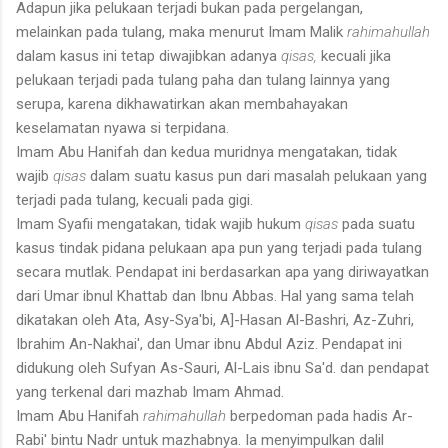
Adapun jika pelukaan terjadi bukan pada pergelangan,
melainkan pada tulang, maka menurut Imam Malik
rahimahullah
dalam
kasus ini tetap diwajibkan adanya
qisas,
kecuali jika
pelukaan terjadi pada tulang paha dan tulang lainnya yang
serupa, karena dikhawatirkan akan membahayakan
keselamatan nyawa si terpidana.
Imam Abu Hanifah dan kedua muridnya mengatakan, tidak
wajib
qisas
dalam suatu kasus pun dari masalah pelukaan yang
terjadi pada tulang, kecuali pada gigi.
Imam Syafii mengatakan, tidak wajib hukum
qisas
pada suatu
kasus tindak pidana pelukaan apa pun yang terjadi pada tulang
secara mutlak. Pendapat ini berdasarkan apa yang diriwayatkan
dari Umar ibnul Khattab dan Ibnu Abbas. Hal yang sama telah
dikatakan oleh Ata, Asy-Sya'bi, A]-Hasan Al-Bashri, Az-Zuhri,
Ibrahim An-Nakhai', dan Umar ibnu Abdul Aziz. Pendapat ini
didukung oleh Sufyan As-Sauri, Al-Lais ibnu Sa'd. dan pendapat
yang terkenal dari mazhab Imam Ahmad.
Imam Abu Hanifah
rahimahul
lah
berpedoman
pada hadis Ar-
Rabi' bintu Nadr untuk mazhabnya. Ia menyimpulkan dalil