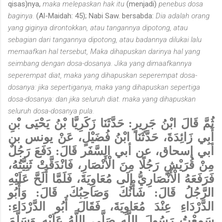
qisas)nya,
maka melepaskan hak itu
(menjadi)
penebus dosa
baginya.
(Al-Maidah: 45); Nabi Saw. bersabda:
Dia adalah orang
yang giginya dirontokkan, atau tangannya dipotong, atau
sebagian dari tangannya dipotong, atau badannya dilukai lalu
memaafkan hal tersebut, Maka dihapuskan darinya hal yang
seimbang dengan dosa-dosanya. Jika yang dimaafkannya
seperempat diat, maka yang dihapuskan seperempat dosa-
dosanya: jika sepertiganya, maka yang dihapuskan sepertiga
dosa-dosanya: dan jika seluruh diat. maka yang dihapuskan
seluruh dosa-dosanya pula.
ثُمَّ قَالَ ابْنُ جَرِيرٍ: حَدَّثَنَا زَكَرِيَّا بْنُ يَحْيَى بْنِ
أَبِي زَائِدَةَ، حَدَّثَنَا ابْنُ فُضَيْلٍ، عَنْ يونس بن
أبي إسحاق، عن أبي السَّفَر قَالَ: دَفَعَ رَجُلٌ
مِنْ قُرَيْشٍ رَجُلًا مِنَ الْأَنْصَارِ، فَانْدَقَّتْ ثَنِيَّتُهُ،
فَرَفَعَهُ الْأَنْصَارِيُّ إِلَى مُعَاوِيَةَ، فَلَمَّا أَلَحَّ عَلَيْهِ
الرَّجُلُ قَالَ: شَأْنُكَ وَصَاحِبُكَ. قَالَ: وَأَبُو
الدَّرْدَاءِ عِنْدَ مُعَاوِيَةَ، فَقَالَ أَبُو الدَّرْدَاءِ:
سَمِعْتُ رَسُولَ اللَّهِ صَلَّى اللَّهُ عَلَيْهِ وَسَلَّمَ