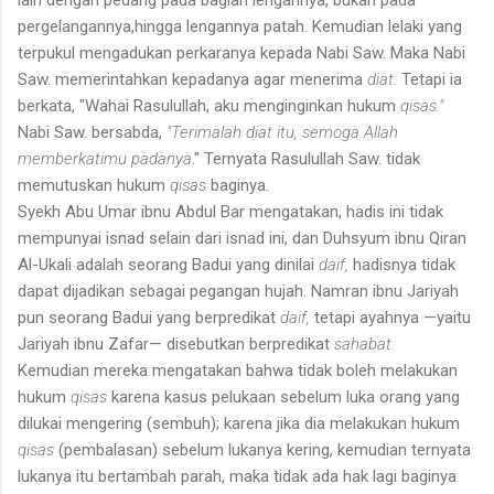
pergelangannya,hingga lengannya patah. Kemudian lelaki yang
terpukul mengadukan perkaranya kepada Nabi Saw. Maka Nabi
Saw. memerintahkan kepadanya agar menerima
diat.
Tetapi ia
berkata, "Wahai Rasulullah, aku menginginkan hukum
qisas."
Nabi Saw. bersabda,
"Terimalah diat itu, semoga Allah
memberkatimu padanya
." Ternyata Rasulullah Saw. tidak
memutuskan hukum
qisas
baginya.
Syekh Abu Umar ibnu Abdul Bar mengatakan, hadis ini tidak
mempunyai isnad selain dari isnad ini, dan Duhsyum ibnu Qiran
Al-Ukali adalah seorang Badui yang dinilai
daif,
hadisnya tidak
dapat dijadikan sebagai pegangan hujah. Namran ibnu Jariyah
pun se­orang Badui yang berpredikat
daif,
tetapi ayahnya —yaitu
Jariyah ibnu Zafar— disebutkan berpredikat
sahabat.
Kemudian mereka mengatakan bahwa tidak boleh melakukan
hukum
qisas
karena kasus pelukaan sebelum luka orang yang
dilukai mengering (sembuh); karena jika dia melakukan hukum
qisas
(pembalasan) sebelum lukanya kering, kemudian ternyata
lukanya itu bertambah parah, maka tidak ada hak lagi baginya