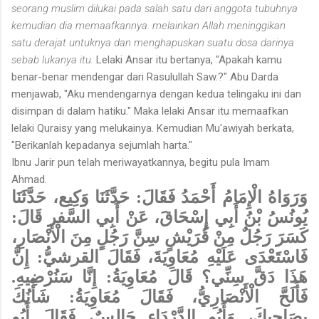
seorang muslim dilukai pada salah satu dari anggota tubuhnya
kemudian dia memaafkannya. melainkan Allah meninggikan
satu derajat untuknya dan menghapuskan suatu dosa darinya
sebab lukanya itu.
Lelaki Ansar itu bertanya, "Apakah kamu
benar-benar mendengar dari Rasulullah Saw.?" Abu Darda
menjawab, "Aku mendengarnya dengan kedua telingaku ini dan
disimpan di dalam hatiku." Maka lelaki Ansar itu memaafkan
lelaki Quraisy yang melukainya. Kemudian Mu'awiyah berkata,
"Berikanlah kepadanya sejumlah harta."
Ibnu Jarir pun telah meriwayatkannya, begitu pula Imam
Ahmad.
وَرَوَاهُ الْإِمَامُ أَحْمَدُ فَقَالَ: حَدَّثَنَا وَكِيع، حَدَّثَنَا
يُونُسُ بْنُ أَبِي إِسْحَاقَ، عَنْ أَبِي السَّفر قَالَ:
كَسَرَ رَجُلٌ مِنْ قُرَيْشٍ سِنَّ رَجُلٍ مِنَ الْأَنْصَارِ،
فَاسْتَعْدَى عَلَيْهِ مُعَاوِيَةَ، فَقَالَ القرشيُّ: إِنَّ
هَذَا دَقَّ سِنِّي؟ قَالَ مُعَاوِيَةُ: إِنَّا سَنُرْضِيهِ.
فَأَلَحَّ الْأَنْصَارِيُّ، فَقَالَ مُعَاوِيَةُ: شَأْنُكَ
بِصَاحِبِكَ، وَأَبُو الدَّرْدَاءِ جَالِسٌ، فَقَالَ أَبُو