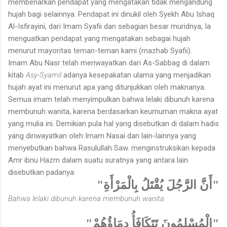
membenarkan pendapat yang mengatakan tidak mengandung
hujah bagi selainnya. Pendapat ini dinukil oleh Syekh Abu Ishaq
Al-Isfirayini, dari Imam Syafii dan sebagian besar muridnya, Ia
menguatkan pendapat yang mengatakan sebagai hujah
menurut mayoritas teman-teman kami (mazhab Syafii).
Imam Abu Nasr telah meriwayatkan dari As-Sabbag di dalam
ki­tab
Asy-Syamil
adanya kesepakatan ulama yang menjadikan
hujah ayat ini menurut apa yang ditunjukkan oleh maknanya.
Semua imam telah menyimpulkan bahwa lelaki dibunuh karena
membunuh wanita, karena berdasarkan keumuman makna ayat
yang mulia ini. Demikian pula hal yang disebutkan di dalam hadis
yang diriwayatkan oleh Imam Nasai dan lain-lainnya yang
menyebutkan bahwa Rasulullah Saw. menginstruksikan kepada
Amr ibnu Hazm dalam suatu suratnya yang antara lain
disebutkan padanya:
"أَنَّ الرَّجُلَ يُقْتَلُ بِالْمَرْأَةِ"
Bahwa lelaki dibunuh karena membunuh wanita.
"الْمُسْلِمُونَ تَتَكَافَأُ دِمَاؤُهُمْ"