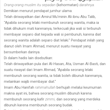
Orang-orang muslim itu sepadan
(kehormatan)
darahnya.
Demikian menurut pendapat jumhur ulama.
Telah diriwayatkan dari Amirul Mu’minin Ali ibnu Abu Talib,
"Apabila seorang lelaki membunuh seorang wanita, maka ia
tidak dihukum mati karenanya, terkecuali jika wali si terbunuh
membayar separo diat kepada wali si pembunuh; karena diat
seorang wanita adalah separo diat lelaki." Pendapat inilah yang
dianut oleh Imam Ahmad, menurut suatu riwayat yang
bersumberkan darinya.
Di dalam hadis lain disebutkan:
Telah diriwayatkan pula dari Al-Hasan, Ata, Usman Al-Basti, dan
suatu riwayat dari Imam Ahmad, "Apabila seorang lelaki
membunuh seorang wanita, ia tidak boleh dibunuh karenanya,
melainkan wajib membayar diat."
Imam Abu Hanifah
rahimahullah
berhujah melalui keumuman
makna ayat ini, bahwa seorang muslim dibunuh karena
membunuh seorang kafir
zimmi,
dan seorang yang merdeka
dibunuh karena membunuh seorang budak.