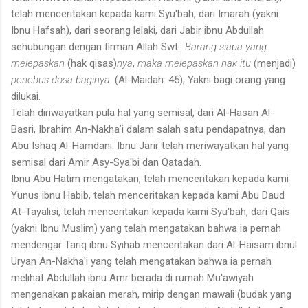
telah menceritakan kepada kami Syu'bah, dari Imarah (yakni
Ibnu Hafsah), dari seorang lelaki, dari Jabir ibnu Abdullah
sehubungan dengan firman Allah Swt.:
Barang siapa yang
melepaskan
(hak qisas)
nya
,
maka melepaskan hak itu
(menjadi)
penebus dosa baginya.
(Al-Maidah: 45); Yakni bagi orang yang
dilukai.
Telah diriwayatkan pula hal yang semisal, dari Al-Hasan Al-
Basri, Ibrahim An-Nakha’i dalam salah satu penda­patnya, dan
Abu Ishaq Al-Hamdani. Ibnu Jarir telah meriwayatkan hal yang
semisal dari Amir Asy-Sya'bi dan Qatadah.
Ibnu Abu Hatim mengatakan, telah menceritakan kepada kami
Yunus ibnu Habib, telah menceritakan kepada kami Abu Daud
At-Tayalisi, telah menceritakan kepada kami Syu'bah, dari Qais
(yakni Ibnu Muslim) yang telah mengatakan bahwa ia pernah
mendengar Tariq ibnu Syihab menceritakan dari Al-Haisam ibnul
Uryan An-Nakha'i yang telah mengatakan bahwa ia pernah
melihat Abdullah ibnu Amr berada di ru­mah Mu'awiyah
mengenakan pakaian merah, mirip dengan mawali (bu­dak yang