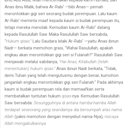
Anas ibnu Malik, bahwa Ar-Rabi' —bibi Anas— pernah
merontokkan gigi seri seorang budak perempuan. Lalu kaum
Ar-Rabi' meminta maaf kepada kaum si budak perempuan itu,
tetapi mereka menolak. Kemudian kaum Ar-Rabi" datang
kepada Rasulullah Saw. Maka Rasulullah Saw. bersabda,
"
Hukum
qisas."
Lalu Saudara lelaki Ar-Rabi' —yaitu Anas ibnun
Nadr— berkata memohon grasi, "Wahai Rasulullah, apakah
engkau akan merontokkan gigi seri si Fulanah?" Rasulullah Saw.
menjawab melalui sabdanya,
"Hai Anas, Kitabullah (telah
menentukan) hukum
qisas."
Anas ibnun Nadr berkata, "Tidak,
demi Tuhan yang telah mengutus­mu dengan benar, kumohon
janganlah engkau merontokkan gigi seri Fulanah." Pada akhirnya
kaum si budak perempuan rela dan memaafkan serta
membatalkan tuntutan hukum
qisas-
nya
.
Kemudian Rasulullah
Saw. bersabda:
Sesungguhnya di antara hamba-hamba Allah
terdapat seseorang yang seandainya dia bersumpah atas nama
Allah
(yakni memohon dengan menyebut nama-Nya),
niscaya
Allah mengabulkannya.