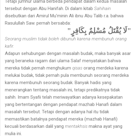
Tetapi jumhur ulama berbeda pendapat dalam kedua masalah
tersebut dengan Abu Hanifah. Di dalam kitab
Sahihain
disebutkan dari Amirul Mu’minin Ali ibnu Abu Talib r.a. bahwa
Rasulullah Saw. pernah bersabda:
"لَا يُقْتَلُ مُسْلِمٌ بِكَافِرٍ"
Seorang muslim tidak boleh dibunuh karena membunuh orang
kafir.
Adapun sehubungan dengan masalah budak, maka banyak asar
yang beraneka ragam dari ulama Salaf menyatakan bahwa
mereka tidak pernah menghukum
qisas
orang merdeka karena
melukai budak, tidak pernah pula membunuh seorang merdeka
karena membunuh seorang budak. Banyak hadis yang
menerangkan tentang masalah ini, tetapi predikatnya tidak
sahih. Imam Syafii telah meriwayatkan adanya kesepakatan
yang bertentangan dengan pendapat mazhab Hanafi dalam
masalah tersebut. Tetapi dengan adanya hal itu tidak
memastikan batalnya pendapat mereka (mazhab Hanafi)
kecuali berdasarkan dalil yang
mentakhsis
makna ayat yang
mulia ini.