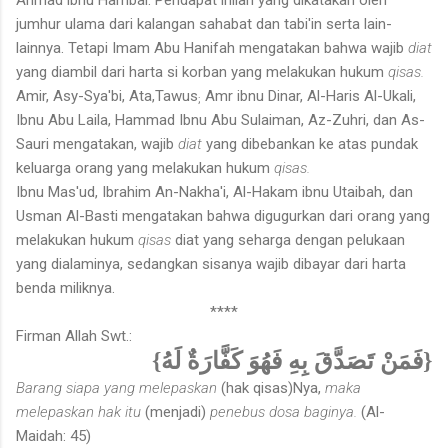
jumhur ulama dari kalangan sahabat dan tabi'in serta lain-
lainnya. Tetapi Imam Abu Hanifah mengatakan bahwa wajib
diat
yang diambil dari harta si korban yang melakukan hukum
qisas.
Amir, Asy-Sya'bi, Ata,Tawus
Amr ibnu Dinar, Al-Haris Al-Ukali,
;
Ibnu Abu Laila, Hammad Ibnu Abu Sulaiman, Az-Zuhri, dan As-
Sauri mengatakan, wajib
diat
yang dibebankan ke atas pundak
keluarga orang yang melakukan hukum
qisas.
Ibnu Mas'ud, Ibrahim An-Nakha'i, Al-Hakam ibnu Utaibah, dan
Usman Al-Basti mengatakan bahwa digugurkan dari orang yang
melakukan hukum
qisas
diat yang seharga dengan pelukaan
yang dialaminya, sedangkan sisanya wajib dibayar dari harta
benda miliknya.
****
Firman Allah Swt.:
{فَمَنْ تَصَدَّقَ بِهِ فَهُوَ كَفَّارَةٌ لَهُ}
Barang siapa yang melepaskan
(hak qisas)Nya,
maka
melepaskan hak itu
(menjadi)
penebus dosa baginya.
(Al-
Maidah: 45)