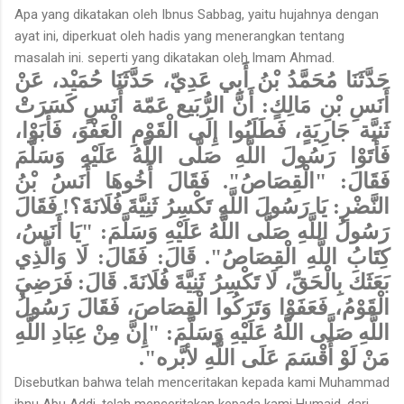
Apa yang dikatakan oleh Ibnus Sabbag, yaitu hujahnya dengan
ayat ini, diperkuat oleh hadis yang menerangkan tentang
masalah ini. seperti yang dikatakan oleh Imam Ahmad.
حَدَّثَنَا مُحَمَّدُ بْنُ أَبِي عَدِيّ، حَدَّثَنَا حُمَيْد، عَنْ
أَنَسِ بْنِ مَالِكٍ: أَنَّ الرُّبَيع عَمّة أَنَسٍ كَسَرَتْ
ثَنيَّة جَارِيَةٍ، فَطَلَبُوا إِلَى الْقَوْمِ الْعَفْوَ، فَأَبَوْا،
فَأَتَوْا رَسُولَ اللَّهِ صَلَّى اللَّهُ عَلَيْهِ وَسَلَّمَ
فَقَالَ: "الْقِصَاصُ". فَقَالَ أَخُوهَا أَنَسُ بْنُ
النَّضْرِ: يَا رَسُولَ اللَّهِ تَكْسِرُ ثَنِيَّةَ فُلَانَةَ؟! فَقَالَ
رَسُولُ اللَّهِ صَلَّى اللَّهُ عَلَيْهِ وَسَلَّمَ: "يَا أَنَسُ،
كِتَابُ اللَّهِ الْقِصَاصُ". قَالَ: فَقَالَ: لَا وَالَّذِي
بَعَثَكَ بِالْحَقِّ، لَا تَكْسِرُ ثَنِيَّةَ فُلَانَةَ. قَالَ: فَرَضِيَ
الْقَوْمُ، فَعَفَوْا وَتَرَكُوا الْقِصَاصَ، فَقَالَ رَسُولُ
اللَّهِ صَلَّى اللَّهُ عَلَيْهِ وَسَلَّمَ: "إِنَّ مِنْ عِبَادِ اللَّهِ
مَنْ لَوْ أَقْسَمَ عَلَى اللَّهِ لأبَّره".
Disebutkan bahwa telah mencerita­kan kepada kami Muhammad
ibnu Abu Addi, telah menceritakan kepada kami Humaid, dari