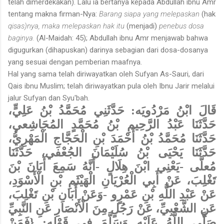
telah dimerdekakan). Lalu ia bertanya kepada Abdullah ibnu Amr
tentang makna firman-Nya:
Barang siapa yang melepaskan
(hak
qisas)nya, maka melepaskan hak itu
(menjadi)
penebus dosa
baginya.
(Al-Maidah: 45); Abdullah ibnu Amr menjawab bahwa
digugurkan (dihapuskan) darinya sebagian dari dosa-dosanya
yang sesuai dengan pemberian maafnya.
Hal yang sama telah diriwayatkan oleh Sufyan As-Sauri, dari
Qais ibnu Muslim; telah diriwayatkan pula oleh Ibnu Jarir melalui
jalur Sufyan dan Syu'bah.
قَالَ ابْنُ مَرْدُويَه: حَدَّثَنِي مُحَمَّدُ بْنُ عَلِيٍّ،
حَدَّثَنَا عَبْدُ الرَّحِيمِ بْنُ مُحَمَّدٍ المُجَاشِعي،
حَدَّثَنَا مُحَمَّدُ بْنُ أَحْمَدَ بْنِ الْحَجَّاجِ الْمَهْرِيُّ،
حَدَّثَنَا يَحْيَى بْنُ سُلَيْمَانَ الجُعْفي، حَدَّثَنَا
مُعلَّى -يَعْنِي ابْنَ هِلَالٍ -أَنَّهُ سَمِعَ أَبَانَ بْنَ
تَغْلِبَ، عَنْ أَبِي الْعُرْيَانِ الْهَيْثَمِ بْنِ الْأَسْوَدِ،
عَنْ عَبْدِ اللَّهِ بْنِ عَمْرٍو -وَعَنْ أَبَانِ بْنِ تَغْلِبَ،
عَنِ الشَّعْبِيِّ، عَنْ رَجُلٍ مِنَ الْأَنْصَارِ عَنِ النَّبِيِّ
صَلَّى اللَّهُ عَلَيْهِ وَسَلَّمَ فِي قَوْلِهِ: {فَمَنْ