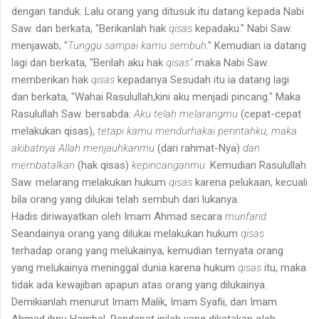
dengan tanduk. Lalu orang yang ditusuk itu datang kepada Nabi
Saw. dan berkata, "Berikanlah hak
qisas
kepadaku." Nabi Saw.
menjawab, "
Tunggu sampai kamu sembuh
." Kemudian ia datang
lagi dan berkata, "Berilah aku hak
qisas"
maka Nabi Saw.
memberikan hak
qisas
kepadanya Sesudah itu ia datang lagi
dan berkata, "Wahai Rasulullah,kini aku menjadi pincang." Maka
Rasulullah Saw. bersabda:
Aku telah melarangmu
(cepat-cepat
melakukan qisas),
tetapi kamu mendurhakai perintahku, maka
akibatnya Allah menjauhkanmu
(dari rahmat-Nya)
dan
membatalkan
(hak qisas)
kepincanganmu.
Kemudian Rasulullah
Saw. melarang melakukan hukum
qisas
karena pelukaan, kecuali
bila orang yang dilukai telah sembuh dari lukanya.
Hadis diriwayatkan oleh Imam Ahmad secara
munfarid.
Seandainya orang yang dilukai melakukan hukum
qisas
terhadap orang yang melukainya, kemudian ternyata orang
yang melukainya meninggal dunia karena hukum
qisas
itu, maka
tidak ada kewajiban apapun atas orang yang dilukainya.
Demikianlah menurut Imam Malik, Imam Syafii, dan Imam
Ahmad ibnu Hambal. Pendapat inilah yang dikatakan oleh