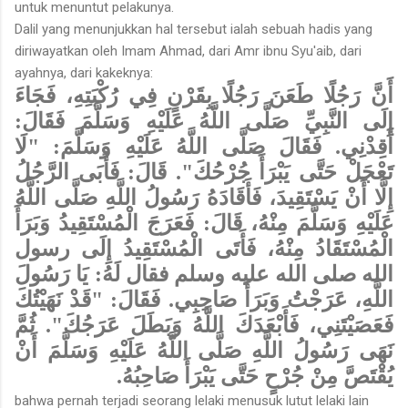
untuk menuntut pelakunya.
Dalil yang menunjukkan hal tersebut ialah sebuah hadis yang
diriwayatkan oleh Imam Ahmad, dari Amr ibnu Syu'aib, dari
ayahnya, dari kakeknya:
أَنَّ رَجُلًا طَعَنَ رَجُلًا بِقَرْنٍ فِي رُكْبَتِهِ، فَجَاءَ
إِلَى النَّبِيِّ صَلَّى اللَّهُ عَلَيْهِ وَسَلَّمَ فَقَالَ:
أَقِدْنِي. فَقَالَ صَلَّى اللَّهُ عَلَيْهِ وَسَلَّمَ: "لَا
تَعْجَلْ حَتَّى يَبْرَأَ جُرْحُكَ". قَالَ: فَأَبَى الرَّجُلُ
إِلَّا أَنْ يَسْتَقِيدَ، فَأَقَادَهُ رَسُولُ اللَّهِ صَلَّى اللَّهُ
عَلَيْهِ وَسَلَّمَ مِنْهُ، قَالَ: فَعَرَجَ الْمُسْتَقِيدُ وَبَرَأَ
الْمُسْتَقَادُ مِنْهُ، فَأَتَى الْمُسْتَقِيدُ إِلَى رسول
الله صلى الله عليه وسلم فقال لَهُ: يَا رَسُولَ
اللَّهِ، عَرَجْتُ وَبَرَأَ صَاحِبِي. فَقَالَ: "قَدْ نَهَيْتُكَ
فَعَصَيْتَنِي، فَأَبْعَدَكَ اللَّهُ وَبَطَلَ عَرَجُكَ". ثُمَّ
نَهَى رَسُولُ اللَّهِ صَلَّى اللَّهُ عَلَيْهِ وَسَلَّمَ أَنْ
يُقْتَصَّ مِنْ جُرْحٍ حَتَّى يَبْرَأَ صَاحِبُهُ.
bahwa pernah terjadi seorang lelaki menusuk lutut lelaki lain