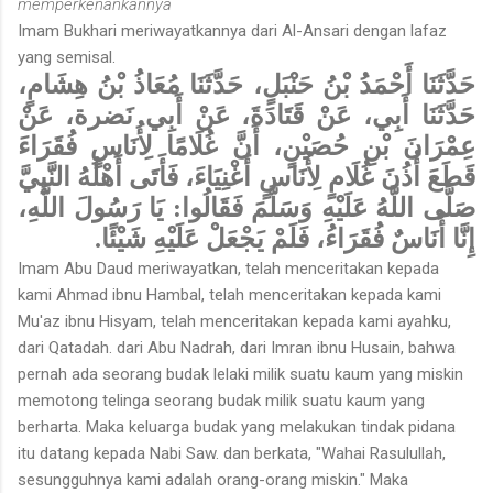
memperkenankannya
Imam Bukhari meriwayatkannya dari Al-Ansari dengan lafaz
yang semisal.
حَدَّثَنَا أَحْمَدُ بْنُ حَنْبَلٍ، حَدَّثَنَا مُعَاذُ بْنُ هِشَامٍ،
حَدَّثَنَا أَبِي، عَنْ قَتَادَةَ، عَنْ أَبِي نَضرة، عَنْ
عِمْرَانَ بْنِ حُصَيْنٍ، أَنَّ غُلَامًا لِأُنَاسٍ فُقَرَاءَ
قَطَعَ أُذُنَ غُلَامٍ لِأُنَاسٍ أَغْنِيَاءَ، فَأَتَى أَهْلُهُ النَّبِيَّ
صَلَّى اللَّهُ عَلَيْهِ وَسَلَّمَ فَقَالُوا: يَا رَسُولَ اللَّهِ،
إِنَّا أُنَاسٌ فُقَرَاءُ، فَلَمْ يَجْعَلْ عَلَيْهِ شَيْئًا.
Imam Abu Daud meriwayatkan, telah menceritakan kepada
kami Ahmad ibnu Hambal, telah menceritakan kepada kami
Mu'az ibnu Hisyam, telah menceritakan kepada kami ayahku,
dari Qatadah. dari Abu Nadrah, dari Imran ibnu Husain, bahwa
pernah ada seorang budak lelaki milik suatu kaum yang miskin
memotong telinga seorang budak milik suatu kaum yang
berharta. Maka keluarga budak yang melakukan tindak pidana
itu datang kepada Nabi Saw. dan berkata, "Wahai Rasulullah,
sesungguhnya kami adalah orang-orang miskin." Maka