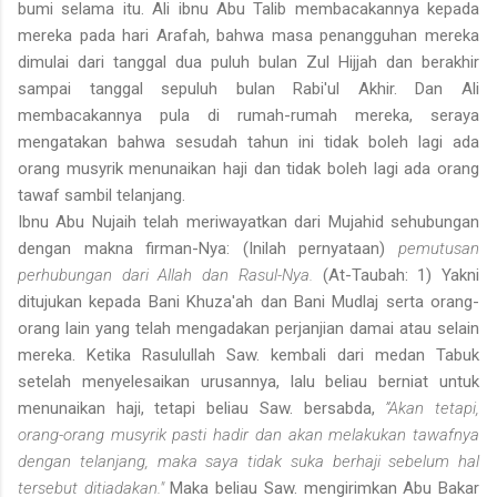
bumi selama itu. Ali ibnu Abu Talib membacakannya kepada
mereka pada hari Arafah, bahwa masa penangguhan mereka
dimulai dari tanggal dua puluh bulan Zul Hijjah dan berakhir
sampai tanggal sepuluh bulan Rabi'ul Akhir. Dan Ali
membacakannya pula di rumah-rumah mereka, seraya
mengatakan bahwa sesudah tahun ini tidak boleh lagi ada
orang musyrik menunaikan haji dan tidak boleh lagi ada orang
tawaf sambil telanjang.
Ibnu Abu Nujaih telah meriwayatkan dari Mujahid sehubungan
dengan makna firman-Nya: (Inilah pernyataan)
pemutusan
perhubungan dari Allah dan Rasul-Nya.
(At-Taubah: 1) Yakni
ditujukan kepada Bani Khuza'ah dan Bani Mudlaj serta orang-
orang lain yang telah mengadakan perjanjian damai atau selain
mereka. Ketika Rasulullah Saw. kembali dari medan Tabuk
setelah menyelesai­kan urusannya, lalu beliau berniat untuk
menunaikan haji, tetapi beliau Saw. bersabda,
”Akan tetapi,
orang-orang musyrik pasti hadir dan akan melakukan tawafnya
dengan telanjang, maka saya tidak suka berhaji sebelum hal
tersebut ditiadakan."
Maka beliau Saw. mengirimkan Abu Bakar