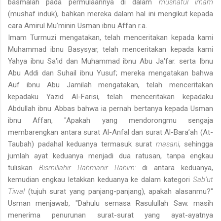
basmalah pada permulaannya di dalam
mushaful imam
(mushaf induk), bahkan mereka dalam hal ini mengikut kepada
cara Amirul Mu’minin Usman ibnu Affan r.a.
Imam Turmuzi mengatakan, telah menceritakan kepada kami
Muhammad ibnu Basysyar, telah menceritakan kepada kami
Yahya ibnu Sa'id dan Muhammad ibnu Abu Ja'far. serta Ibnu
Abu Addi dan Suhail ibnu Yusuf; mereka mengatakan bahwa
Auf ibnu Abu Jamilah mengatakan, telah menceritakan
kepadaku Yazid Al-Farisi, telah menceritakan kepadaku
Abdullah ibnu Abbas bahwa ia pernah bertanya kepada Usman
ibnu Affan, "Apakah yang mendorongmu sengaja
membarengkan antara surat Al-Anfal dan surat Al-Bara’ah (At-
Taubah) padahal keduanya termasuk surat
masani
, sehingga
jumlah ayat keduanya menjadi dua ratusan, tanpa engkau
tuliskan
Bismillahir Rahmanir Rahim:
di antara keduanya,
kemudian engkau letakkan keduanya ke dalam kategori
Sab’ut
Tiwal
(tujuh surat yang panjang-panjang), apakah alasanmu?"
Usman menjawab, "Dahulu semasa Rasulullah Saw. masih
menerima penurunan surat-surat yang ayat-ayatnya