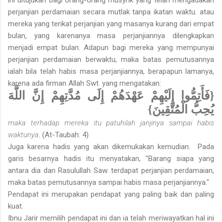
perjanjian perdamaian secara mutlak tanpa ikatan waktu. atau
mereka yang terikat perjanjian yang masanya kurang dari empat
bulan, yang karenanya masa perjanjiannya dilengkapkan
menjadi empat bulan. Adapun bagi mereka yang mempunyai
perjanjian perdamaian berwaktu, maka batas pemutusannya
ialah bila telah habis masa perjanjiannya, berapapun lamanya,
karena ada firman Allah Swt. yang mengatakan:
{فَأَتِمُّوا إِلَيْهِمْ عَهْدَهُمْ إِلَى مُدَّتِهِمْ إِنَّ اللَّهَ
يُحِبُّ الْمُتَّقِينَ}
maka terhadap mereka
itu pa
tuhilah janjinya sampai habis
waktunya
. (At-Taubah: 4)
Juga karena hadis yang akan dikemukakan kemudian. Pada
garis besarnya hadis itu menyatakan, "Barang siapa yang
antara dia dan Rasulullah Saw. terdapat perjanjian perdamaian,
maka batas pemutusannya sampai habis masa perjanjiannya."
Pendapat ini merupakan pendapat yang paling baik dan paling
kuat.
Ibnu Jarir memilih pendapat ini dan ia telah meriwayatkan hal ini