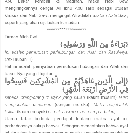
Abu Bakar kembali ke Madinah, maka Nabi Saw.
mengiringkannya dengar Ali Ibnu Abu Talib sebagai utusan
khusus dari Nabi Saw., mengingat Ali adalah
'asabah Nabi
Saw.,
seperti yang akan dijelaskan kemudian.
*******************
Firman Allah Swt.:
{بَرَاءَةٌ مِنَ اللَّهِ وَرَسُولِهِ}
Ini adalah pemutusan perhubungan dari Allah dan Rasul-Nya.
(At-Taubah: 1)
Hal ini adalah pernyataan pemutusan hubungan dari Allah dan
Rasul-Nya yang ditujukan:
{إِلَى الَّذِينَ عَاهَدْتُمْ مِنَ الْمُشْرِكِينَ فَسِيحُوا
فِي الأرْضِ أَرْبَعَةَ أَشْهُرٍ}
kepada orang-orang musyrik yang kalian
(kaum muslim)
telah
mengadakan perjanjian
(dengan mereka).
Maka berjalanlah
kalian
(kaum musyrik)
di muka bumi selama empat bulan,
Ulama tafsir berbeda pendapal tentang makna ayat ini.
perbedaannya cukup banyak. Sebagian mengatakan bahwa ayat
ini ditujukan bagi orang-orang musyrik yang telah mengadakan