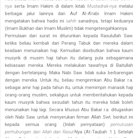
nya
serta Imam Hakim di dalam kitab
Mustadrak-nya
melalui
berbagai jalur lainnya dari Auf Al-A'rabi. Imam Hakim
mengatakan bahwa hadis ini
sahih
sanadnya, tetapi keduanya
(Imam Bukhari dan Imam Muslim) tidak mengetengahkannya.
Permulaan dari surat ini diturunkan kepada Rasulullah Saw.
ketika beliau kembali dari Perang Tabuk dan mereka dalam
keadaan menunaikan haji. Kemudian disebutkan bahwa kaum
musyrik di musim haji tahun itu datang pula sebagaimana
kebiasaan mereka. Mereka melakukan tawafnya di Baitullah
dengan bertelanjang. Maka Nabi Saw. tidak suka berbarengan
dengan mereka. Untuk itu, beliau mengirimkan Abu Bakar r.a.
sebagai amir haji pada tahun itu, untuk memimpin manasik haji
orang-orang muslim, sekaligus untuk memberitahukan kepada
kaum musyrik bahwa sesudah tahun itu mereka tidak boleh
menunaikan haji lagi. Secara khusus Abu Bakar r.a. ditugaskan
oleh Nabi Saw. untuk menyerukan firman Allah Swt. berikut ini
kepada semua orang: (Inilah pernyataan)
pemutusan
perhubungan dari Allah dan Rasul-
Nya (At-Taubah :1 ); Setelah