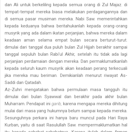
dan Ali untuk ber­keliling kepada semua orang di Zul Majaz. di
tempat-tempat mereka biasa melakukan perdagangannya dan
di semua pasar musiman mereka. Nabi Saw. memerintahkan
kepada keduanya bahwa beritahukanlah kepada orang-orang
musyrik yang ada dalam ikatan perjanjian, bahwa mereka dalam
keadaan aman selama empat bulan secara berturut-turut.
dimulai dari tanggal dua puluh bulan Zul Hijjah berakhir sampai
tanggal sepuluh bulan Rabi'ul Akhir, setelah itu tidak ada lagi
perjanjian perdamaian dengan mereka. Dan permaklumatkanlah
kepada seluruh kaum musyrik akan keadaan perang terkecuali
jika mereka mau beriman. Demikianlah menurut riwayat As-
Saddi dan Qatadah.
Az-Zuhri mengatakan bahwa permulaan masa tangguh itu
dimulai dari bulan Syawwal dan berakhir pada akhir bulan
Muharram. Pendapat ini
garib,
karena mengapa mereka dihitung
mulai dari masa yang hukumnya belum sampai kepada mereka.
Sesunguhnya perkara ini hanya baru muncul pada Hari Raya
Kurban, yaitu di saat Rasulullah Saw. mempermaklumatkan hal
itu kepada sahabat-sahabatnya. Karena itulah dalam firman