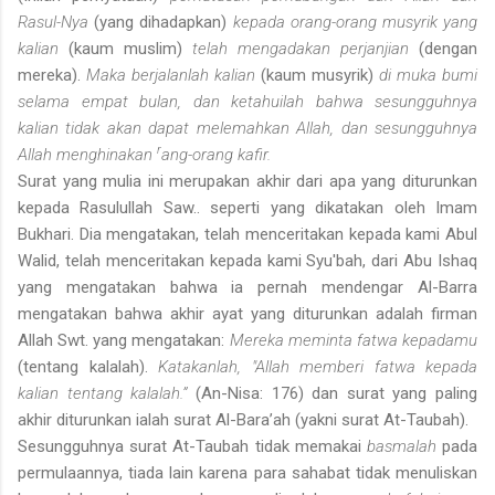
Rasul-Nya
(yang dihadapkan)
kepada orang-orang musyrik yang
kalian
(kaum muslim)
telah mengadakan perjanjian
(dengan
mereka).
Maka berjalanlah kalian
(kaum musyrik)
di muka bumi
selama empat bulan, dan ketahuilah bahwa sesungguhnya
kalian tidak akan dapat melemahkan Allah, dan sesungguhnya
r
Allah menghinakan
ang-orang kafir.
Surat yang mulia ini merupakan akhir dari apa yang diturunkan
kepada Rasulullah Saw.. seperti yang dikatakan oleh Imam
Bukhari. Dia mengatakan, telah menceritakan kepada kami Abul
Walid, telah menceritakan kepada kami Syu'bah, dari Abu Ishaq
yang mengatakan bahwa ia pernah mendengar Al-Barra
mengatakan bahwa akhir ayat yang diturunkan adalah firman
Allah Swt. yang mengatakan:
Mereka meminta fatwa kepadamu
(tentang kalalah).
Katakanlah, "Allah memberi fatwa kepada
kalian tentang kalalah.”
(An-Nisa: 176) dan surat yang paling
akhir diturunkan ialah surat Al-Bara’ah (yakni surat At-Taubah).
Sesungguhnya surat At-Taubah tidak memakai
basmalah
pada
permulaannya, tiada lain karena para sahabat tidak menuliskan