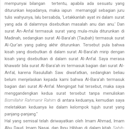
mempunyai bilangan tertentu, apabila ada sesuatu yang
diturunkan kepadanya, maka iapun memanggil sebagian juru
tulis wahyunya, lalu bersabda, 'Letakkanlah ayat ini dalam surat
yang ada di dalamnya disebutkan masalah anu dan anu.' Dan
surat An-Anfal termasuk surat yang mula-mula diturunkan di
Madinah, sedangkan surat Al-Bara’ah (Taubah) termasuk surat
Al-Qur'an yang paling akhir diturunkan. Tersebut pula bahwa
kisah yang disebutkan di dalam surat Al-Bara’ah mirip dengan
kisah yang disebut­kan di dalam surat Al-Anfal. Saya merasa
khawatir bila surat Al-Bara’ah ini termasuk bagian dari surat Al-
Anfal, karena Rasulullah Saw. diwafatkan, sedangkan beliau
belum menjelaskan kepada kami bahwa Al-Bara’ah termasuk
bagian dari surat Al-Anfal. Mengingat hal tersebut, maka saya
menggandengkan kedua surat tersebut tanpa menuliskan
Bismillahir Rahmanir Rahim
di antara keduanya, kemudian saya
meletakkan keduanya ke dalam kelompok tujuh surat yang
panjang-panjang."
Hal yang semisal telah diriwayatkan oleh Imam Ahmad, Imam
Abu Daud, Imam Nasai, dan Ibnu Hibban di dalam kitab
Sahih-