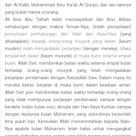
dari Al-Kalbi, Muhammad Ibnu Ka’ab Al-Qurazi, dan lain-lainnya
yang bukan hanya scorang.
Ali ibnu Abu Talhah telah meriwayatkan dari lbnu Abbas
sehubungan dengan makna firman-Nya: (Inilah pernyataan)
pemutusan perhubungan dari Allah dan Rasul-Nya
(yang
dihadapkan)
kepada orang-orang musyrik yang kalian
(kaum
muslim)
telah mengadakan perjanjian
(dengan mereka).
Maka
berjalanlah kalian
(kaum musyrik)
di muka bumi selama empat
bulan;
Allah Swt. memberikan batas waktu selama empat bulan
terhadap orang-orang musyrik yang telah mengadakan
perjanjian perdamaian dengan Rasulullah Saw. Dalam masa itu
mereka bebas berjalan di muka bumi dalam keadaan aman.
Allah Swt. pun memberikan batas waktu terhadap orang-orang
yang tidak mempunyai perjanjian perdamaian sampai dengan
berakhir bulan-bulan suci, dimulai dari Hari Raya Kurban sampai
dengan lepasnya bulan Muharram, yang seluruhnya berjumlah
lima puluh hari. Kemudian Allah memerintahkan kepada Nabi-
Nya apabila bulan Muharram telah habis untuk mengangkat
senjata terhadap orang-orang yang tidak mempunyai perjanjian