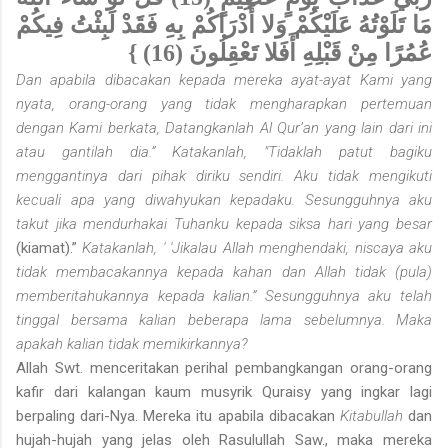
مَا تَلَوْتُهُ عَلَيْكُمْ وَلا أَدْرَاكُمْ بِهِ فَقَدْ لَبِثْتُ فِيكُمْ
عُمُرًا مِنْ قَبْلِهِ أَفَلا تَعْقِلُونَ (16) }
Dan apabila dibacakan kepada mereka ayat-ayat Kami yang
nyata, orang-orang yang tidak mengharapkan pertemuan
dengan Kami berkata, Datangkanlah Al Qur’an yang lain dari ini
atau gantilah dia.” Katakanlah, "Tidaklah patut bagiku
menggantinya dari pihak diriku sendiri. Aku tidak mengikuti
kecuali apa yang diwahyukan kepadaku. Sesungguhnya aku
takut jika mendurhakai Tuhanku kepada siksa hari yang besar
(kiamat).”
Katakanlah, ' 'Jikalau Allah menghendaki, niscaya aku
tidak membacakannya kepada kahan dan Allah tidak (pula)
memberitahukannya kepada kalian.” Sesungguh­nya aku telah
tinggal bersama kalian beberapa lama sebelumnya. Maka
apakah kalian tidak memikirkannya?
Allah Swt. menceritakan perihal pembangkangan orang-orang
kafir dari kalangan kaum musyrik Quraisy yang ingkar lagi
berpaling dari-Nya. Mereka itu apabila dibacakan
Kitabullah
dan
hujah-hujah yang jelas oleh Rasulullah Saw., maka mereka