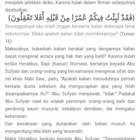
menjelek-jelekkan diriku. Karena itulah dalam firman selanjutnya
disebutkan:
{فَقَدْ لَبِثْتُ فِيكُمْ عُمُرًا مِنْ قَبْلِهِ أَفَلا تَعْقِلُونَ}
Sesungguhnya aku telah tinggal bersama kalian beberapa lama
sebelumnya. Maka apakah kalian tidak memikirkannya?
(Yunus:
16)
Maksudnya, bukankah kalian berakal yang dengannya kalian
dapat mengenal antara yang hak dan yang batil? Karena itulah
ketika Heraklius, Raja (Kaisar) Romawi, bertanya kepada Abu
Sufyan dan orang-orang yang bersamanya mengenai sifat dan
ciri khas Nabi Saw., yaitu, "Apakah kalian menuduhnya pernah
berkata dusta sebelum dia mengucapkan apa yang telah
disampaikannya itu?" Abu Sufyan menjawab, "tidak." Padahal
Abu Sufyan saat itu adalah pemimpin orang-orang kafir dan
gembong kaum musyrik; sekalipun demikian, dia mengakui
kebenaran.
Dan kesaksian yang diutarakan oleh bekas musuh itu
mengandung nilai lebih yang tersendiri.
Maka Heraklius berkata kepada Abu Sufyan, "'Sesungguhnya