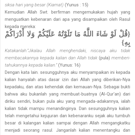
siksa hari yang besar (Kiamat)
(Yunus : 15)
Kemudian Allah Swt. berfirman mengemukakan hujah yang
menguatkan kebenaran dari apa yang disampaikan oleh Rasul
kepada mereka:
{قُلْ لَوْ شَاءَ اللَّهُ مَا تَلَوْتُهُ عَلَيْكُمْ وَلا أَدْرَاكُمْ
بِهِ}
Katakanlah.”Jikalau Allah menghendaki, niscaya aku tidak
membacakannya kepada kalian dan Allah tidak
(pula)
memberi­
tahukannya kepada kalian.”
(Yunus: 16)
Dengan kata lain. sesungguhnya aku menyampaikan ini kepada
kalian hanyalah atas dasar izin dari Allah yang diberikan-Nya
kepadaku, dan atas kehendak dan kemauan-Nya. Sebagai bukti
bahwa aku bukanlah yang membuat-buatnya (Al-Qur'an) dari
diriku sendiri, bukan pula aku yang mengada-adakannya, ialah
kalian tidak mampu menandinginya. Dan sesungguhnya kalian
telah mengetahui kejujuran dan kebenaranku sejak aku tumbuh
besar di kalangan kalian sampai dengan Allah mengangkatku
menjadi seorang rasul. Janganlah kalian menentangku dan