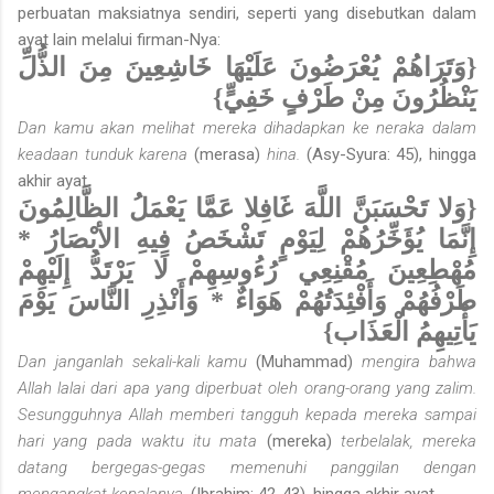
perbuatan maksiatnya sendiri, seperti yang disebutkan dalam
ayat lain melalui firman-Nya:
{وَتَرَاهُمْ يُعْرَضُونَ عَلَيْهَا خَاشِعِينَ مِنَ الذُّلِّ
يَنْظُرُونَ مِنْ طَرْفٍ خَفِيٍّ}
Dan kamu akan melihat mereka dihadapkan ke neraka dalam
ke­adaan tunduk karena
(merasa)
hina.
(Asy-Syura: 45), hingga
akhir ayat.
{وَلا تَحْسَبَنَّ اللَّهَ غَافِلا عَمَّا يَعْمَلُ الظَّالِمُونَ
إِنَّمَا يُؤَخِّرُهُمْ لِيَوْمٍ تَشْخَصُ فِيهِ الأبْصَارُ *
مُهْطِعِينَ مُقْنِعِي رُءُوسِهِمْ لَا يَرْتَدُّ إِلَيْهِمْ
طَرْفُهُمْ وَأَفْئِدَتُهُمْ هَوَاءٌ * وَأَنْذِرِ النَّاسَ يَوْمَ
يَأْتِيهِمُ الْعَذَاب}
Dan janganlah sekali-kali kamu
(Muhammad)
mengira bahwa
Allah lalai dari apa yang diperbuat oleh orang-orang yang zalim.
Sesungguhnya Allah memberi tangguh kepada mereka sampai
hari yang pada waktu itu mata
(mereka)
terbelalak, mereka
datang bergegas-gegas memenuhi panggilan dengan
mengangkat kepalanya.
(Ibrahim: 42-43). hingga akhir ayat.