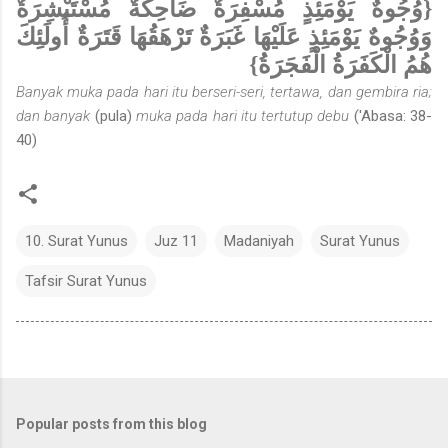
{وُجُوهٌ يَوْمَئِذٍ مُسْفِرَةٌ ضَاحِكَةٌ مُسْتَبْشِرَةٌ
وَوُجُوهٌ يَوْمَئِذٍ عَلَيْهَا غَبَرَةٌ تَرْهَقُهَا قَتَرَةٌ أُولَئِكَ
هُمُ الْكَفَرَةُ الْفَجَرَةُ}
Banyak muka pada hari itu berseri-seri, tertawa, dan gembira ria;
dan banyak
(pula)
muka pada hari itu tertutup debu
('Abasa: 38-
40)
10. Surat Yunus
Juz 11
Madaniyah
Surat Yunus
Tafsir Surat Yunus
Popular posts from this blog