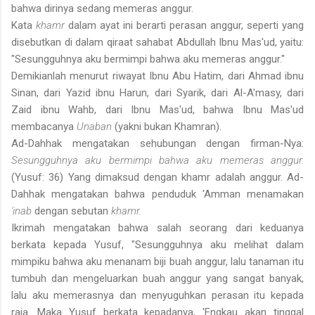
bahwa dirinya sedang memeras anggur.
Kata
khamr
dalam ayat ini berarti perasan anggur, seperti yang
disebutkan di dalam qiraat sahabat Abdullah Ibnu Mas'ud, yaitu:
"Sesungguhnya aku bermimpi bahwa aku memeras anggur."
Demikianlah menurut riwayat Ibnu Abu Hatim, dari Ahmad ibnu
Sinan, dari Yazid ibnu Harun, dari Syarik, dari Al-A'masy, dari
Zaid ibnu Wahb, dari Ibnu Mas'ud, bahwa Ibnu Mas'ud
membacanya
Unaban
(yakni bukan Khamran).
Ad-Dahhak mengatakan sehubungan dengan firman-Nya:
Sesungguhnya aku bermimpi bahwa aku memeras anggur.
(Yusuf: 36) Yang dimaksud dengan khamr adalah anggur. Ad-
Dahhak mengatakan bahwa penduduk 'Amman menamakan
'inab
dengan sebutan
khamr.
Ikrimah mengatakan bahwa salah seorang dari keduanya
berkata kepada Yusuf, "Sesungguhnya aku melihat dalam
mimpiku bahwa aku menanam biji buah anggur, lalu tanaman itu
tumbuh dan mengeluarkan buah anggur yang sangat banyak,
lalu aku memerasnya dan menyuguhkan perasan itu kepada
raja. Maka Yusuf berkata kepadanya, 'Engkau akan tinggal