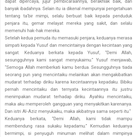
dapat dipercaya, jujur pembicaraannya, berakhlak baik, dan
banyak ibadahnya. Selain itu ia dikenal mempunyai pengetahuan
tentang ta'bir mimpi, selalu berbuat baik kepada penduduk
penjara itu, gemar melayat mereka yang sakit, dan selalu
memenuhi hak-hak mereka.
Setelah kedua pemuda itu memasuki penjara, keduanya merasa
simpati kepada Yusuf dan mencintainya dengan kecintaan yang
sangat. Keduanya berkata kepada Yusuf, "Demi Allah,
sesungguhnya kami sangat menyukaimu." Yusuf menjawab,
"Semoga Allah memberkati kamu berdua. Sesungguhnya tiada
seorang pun yang mencintaiku melainkan akan mengakibatkan
mudarat terhadap diriku karena kecintaannya kepadaku. Bibiku
pernah mencintaiku dan ternyata kecintaannya itu justru
menimpakan mudarat terhadap diriku. Ayahku mencintaiku,
maka aku memperoleh gangguan yang menyakitkan karenanya.
Dan istri Al-Aziz menyukaiku, maka akibatnya sama seperti itu."
Keduanya berkata, "Demi Allah, kami tidak mampu
membendung rasa sukaku kepadamu." Kemudian keduanya
bermimpi, si penyuguh minuman melihat dalam mimpinya