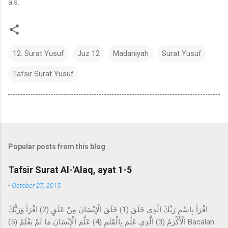
a.s.
12. Surat Yusuf
Juz 12
Madaniyah
Surat Yusuf
Tafsir Surat Yusuf
Popular posts from this blog
Tafsir Surat Al-'Alaq, ayat 1-5
-
October 27, 2015
اقْرَأْ بِاسْمِ رَبِّكَ الَّذِي خَلَقَ (1) خَلَقَ الْإِنْسَانَ مِنْ عَلَقٍ (2) اقْرَأْ وَرَبُّكَ
الْأَكْرَمُ (3) الَّذِي عَلَّمَ بِالْقَلَمِ (4) عَلَّمَ الْإِنْسَانَ مَا لَمْ يَعْلَمْ (5) Bacalah