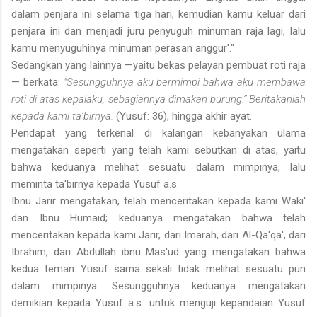
dalam penjara ini selama tiga hari, kemudian kamu keluar dari
penjara ini dan menjadi juru penyuguh minuman raja lagi, lalu
kamu menyuguhinya minuman perasan anggur'."
Sedangkan yang lainnya —yaitu bekas pelayan pembuat roti raja
— berkata:
"Sesungguhnya aku bermimpi bahwa aku membawa
roti di atas kepalaku, sebagiannya dimakan burung.” Beritakanlah
kepada kami ta’birnya.
(Yusuf: 36), hingga akhir ayat.
Pendapat yang terkenal di kalangan kebanyakan ulama
mengatakan seperti yang telah kami sebutkan di atas, yaitu
bahwa keduanya melihat sesuatu dalam mimpinya, lalu
meminta ta'birnya kepada Yusuf a.s.
Ibnu Jarir mengatakan, telah menceritakan kepada kami Waki'
dan Ibnu Humaid; keduanya mengatakan bahwa telah
menceritakan kepada kami Jarir, dari Imarah, dari Al-Qa'qa', dari
Ibrahim, dari Abdullah ibnu Mas'ud yang mengatakan bahwa
kedua teman Yusuf sama sekali tidak melihat sesuatu pun
dalam mimpinya. Sesungguhnya keduanya menga­takan
demikian kepada Yusuf a.s. untuk menguji kepandaian Yusuf