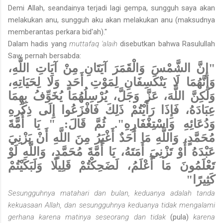
Demi Allah, seandainya terjadi lagi gempa, sungguh saya akan
melakukan anu, sungguh aku akan melakukan anu (maksudnya
memberantas perkara bid'ah)."
Dalam hadis yang
muttafaq 'alaih
disebutkan bahwa Rasulullah
Saw. pernah bersabda:
"إِنَّ الشَّمْسَ وَالْقَمَرَ آيَتَانِ مِنْ آيَاتِ اللَّهِ،
وَإِنَّهُمَا لَا يَنْكَسِفَانِ لِمَوْتِ أَحَدٍ وَلَا لِحَيَاتِهِ،
وَلَكِنَّ اللَّهَ، عَزَّ وَجَلَّ، يُرْسِلُهُمَا يُخَوِّفُ بِهِمَا
عِبَادَهُ، فَإِذَا رَأَيْتُمْ ذَلِكَ فَافْزَعُوا إِلَى ذِكْرِهِ
وَدُعَائِهِ وَاسْتِغْفَارِهِ". ثُمَّ قَالَ: " يَا أُمَّةَ
مُحَمَّدٍ، وَاللَّهِ مَا أَحَدٌ أَغْيَرُ مِنَ اللَّهِ أَنْ يَزْنِيَ
عَبْدَهُ أَوْ تَزْنِيَ أَمَتَهُ، يَا أُمَّةَ مُحَمَّدٍ، وَاللَّهِ لَوْ
تَعْلَمُونَ مَا أَعْلَمُ، لَضَحِكْتُمْ قَلِيلًا وَلَبَكَيْتُمْ
كَثِيرًا"
Sesungguhnya matahari dan bulan, keduanya adalah tanda
kekuasaan Allah, dan sesungguhnya keduanya tidak mengalami
gerhana karena matinya seseorang dan tidak
(pula)
karena