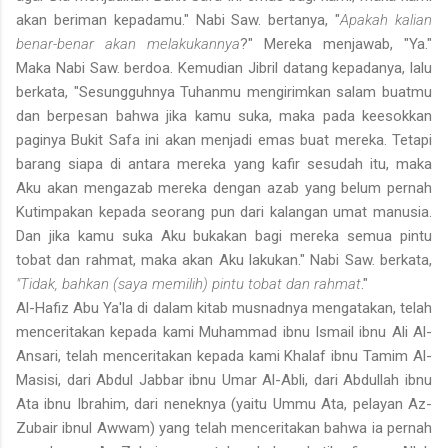
akan beriman kepadamu." Nabi Saw. bertanya, "
Apakah kalian
benar-benar akan melakukannya
?" Mereka menjawab, "Ya."
Maka Nabi Saw. berdoa. Kemudian Jibril datang kepadanya, lalu
berkata, "Sesungguhnya Tuhanmu mengirimkan salam buatmu
dan berpe­san bahwa jika kamu suka, maka pada keesokkan
paginya Bukit Safa ini akan menjadi emas buat mereka. Tetapi
barang siapa di antara mereka yang kafir sesudah itu, maka
Aku akan mengazab mereka dengan azab yang belum pernah
Kutimpakan kepada seorang pun dari kalangan umat manusia.
Dan jika kamu suka Aku bukakan bagi mereka semua pintu
tobat dan rahmat, maka akan Aku lakukan." Nabi Saw. berkata,
"Tidak, bahkan (saya memilih) pintu tobat dan rahmat
."
Al-Hafiz Abu Ya'la di dalam kitab musnadnya mengatakan, telah
menceritakan kepada kami Muhammad ibnu Ismail ibnu Ali Al-
Ansari, telah menceritakan kepada kami Khalaf ibnu Tamim Al-
Masisi, dari Abdul Jabbar ibnu Umar Al-Abli, dari Abdullah ibnu
Ata ibnu Ibrahim, dari neneknya (yaitu Ummu Ata, pelayan Az-
Zubair ibnul Awwam) yang telah menceritakan bahwa ia pernah