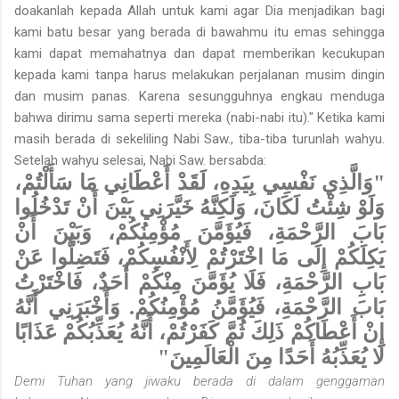
doakanlah kepada Allah untuk kami agar Dia menjadikan bagi
kami batu besar yang berada di bawahmu itu emas sehingga
kami dapat memahatnya dan dapat memberikan kecukupan
kepada kami tanpa harus melakukan perjalanan musim dingin
dan musim panas. Karena sesungguhnya engkau menduga
bahwa dirimu sama seperti mereka (nabi-nabi itu)." Ketika kami
masih berada di sekeliling Nabi Saw., tiba-tiba turunlah wahyu.
Setelah wahyu selesai, Nabi Saw. bersabda:
"وَالَّذِي نَفْسِي بِيَدِهِ، لَقَدْ أَعْطَانِي مَا سَأَلْتُمْ،
وَلَوْ شِئْتُ لَكَانَ، وَلَكِنَّهُ خَيَّرَنِي بَيْنَ أَنْ تَدْخُلُوا
بَابَ الرَّحْمَةِ، فَيُؤَمَّنَ مُؤْمِنُكُمْ، وَبَيْنَ أَنْ
يَكِلَكُمْ إِلَى مَا اخْتَرْتُمْ لِأَنْفُسِكُمْ، فَتَضِلُّوا عَنْ
بَابِ الرَّحْمَةِ، فَلَا يُؤَمَّنَ مِنْكُمْ أَحَدٌ، فَاخْتَرْتُ
بَابَ الرَّحْمَةِ، فَيُؤَمَّنُ مُؤْمِنُكُمْ. وَأَخْبَرَنِي أَنَّهُ
إِنْ أَعْطَاكُمْ ذَلِكَ ثُمَّ كَفَرْتُمْ، أَنَّهُ يُعَذِّبُكُمْ عَذَابًا
لَا يُعَذِّبُهُ أَحَدًا مِنَ الْعَالَمِينَ"
Demi Tuhan yang jiwaku berada di dalam genggaman