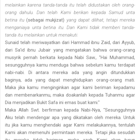
melain­kan karena tanda-tanda itu telah didustakan oleh orang-
orang dahulu. Dan telah Kami berikan kepada Samud unta
betina itu
(sebagai mukjizat)
yang dapat dilihat, tetapi mereka
menganiaya unta betina itu. Dan Kami tidak memberi tanda-
tanda itu melain­kan untuk menakuti.
Sunaid telah meriwayatkan dari Hammad ibnu Zaid, dari Ayyub,
dari Sa’id ibnu Jubair yang mengatakan bahwa orang-orang
musyrik pernah berkata kepada Nabi Saw., "Hai Muhammad,
sesungguhnya kamu men­duga bahwa sebelum kamu terdapat
nabi-nabi. Di antara mereka ada yang angin ditundukkan
baginya, ada yang dapat menghidupkan orang-orang mati.
Maka jika kamu menginginkan agar kami beriman kepadamu
dan membenarkanmu, maka doakanlah kepada Tuhanmu agar
Dia menja­dikan Bukit Safa ini emas buat kami."
Maka Allah Swt. berfirman kepada Nabi-Nya, "Sesungguhnya
Aku telah mendengar apa yang dikatakan oleh mereka. Untuk
itu jika kamu menghendaki agar Kami melakukannya, tentulah
Kami akan memenuhi permintaan mereka. Tetapi jika sesudah
itu mereka tidak beriman, maka azab Kami akan turun