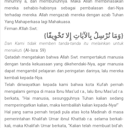
minumny a, dan membunuhnya. Maka Allah membinasakan
mereka sehabis-habisnya sebagai pembalasan dari-Nya
terhadap mereka. Allah mengazab mereka dengan azab Tuhan
Yang Mahaperkasa lagi Mahakuasa.
Firman A'llah Swt.:
{وَمَا نُرْسِلُ بِالآيَاتِ إِلا تَخْوِيفًا}
Dan Kami tidak memberi tanda-tanda itu melainkan untuk
mena­kuti.
(Al-Isra: 59)
Qatadah mengatakan bahwa Allah Swt. mempertakuti manusia
dengan tanda kekuasaan yang dikehendaki-Nya, agar manusia
dapat mengambil pelajaran dan peringatan darinya, lalu mereka
kembali kepada-Nya.
Telah diriwayatkan kepada kami bahwa kota Kufah pernah
mengalami gempa di masa Ibnu Mas'ud r.a., lalu Ibnu Mas'ud r.a.
berkata, "Hai manusia, sesungguhnya Tuhan kalian sedang
memperingatkan kalian, maka kem­balilah kalian kepada-Nya!"
Hal yang sama pernah terjadi pula atas kota Madinah di masa
pemerin­tahan Khalifah Umar ibnul Khattab r.a. selama berkali-
kali, maka Khalifah Umar berkata, "Kalian telah membuat bid'ah.