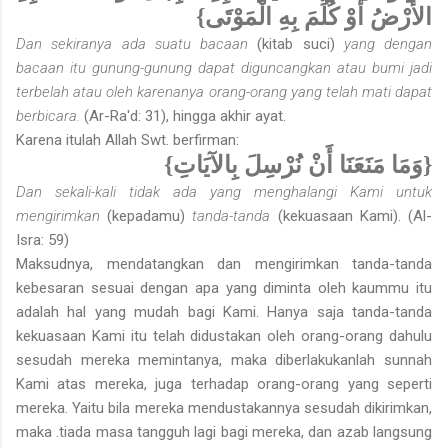
الأرْضُ أَوْ كُلِّمَ بِهِ الْمَوْتَى}
Dan sekiranya ada suatu bacaan
(kitab suci)
yang dengan
bacaan itu gunung-gunung dapat diguncangkan atau bumi jadi
terbelah atau oleh karenanya orang-orang yang telah mati dapat
berbicara.
(Ar-Ra'd: 31), hingga akhir ayat.
Karena itulah Allah Swt. berfirman:
{وَمَا مَنَعَنَا أَنْ نُرْسِلَ بِالآيَاتِ}
Dan sekali-kali tidak ada yang menghalangi Kami untuk
mengirimkan
(kepadamu)
tanda-tanda
(kekuasaan Kami). (Al-
Isra: 59)
Maksudnya, mendatangkan dan mengirimkan tanda-tanda
kebesaran se­suai dengan apa yang diminta oleh kaummu itu
adalah hal yang mudah bagi Kami. Hanya saja tanda-tanda
kekuasaan Kami itu telah didustakan oleh orang-orang dahulu
sesudah mereka memintanya, maka diberlaku­kanlah sunnah
Kami atas mereka, juga terhadap orang-orang yang seperti
mereka. Yaitu bila mereka mendustakannya sesudah dikirimkan,
maka .tiada masa tangguh lagi bagi mereka, dan azab langsung