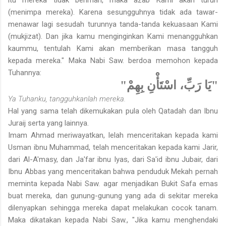
(menimpa mereka). Karena sesungguhnya tidak ada tawar-
menawar lagi sesudah turunnya tanda-tanda kekuasaan Kami
(mukjizat). Dan jika kamu menginginkan Kami menangguhkan
kaummu, tentulah Kami akan memberikan masa tangguh
kepada mereka." Maka Nabi Saw. berdoa memohon kepada
Tuhannya:
"يَا رَبِّ، اسْتَأْنِ بِهِمْ"
Ya Tuhanku, tangguhkanlah mereka.
Hal yang sama telah dikemukakan pula oleh Qatadah dan Ibnu
Juraij serta yang lainnya.
Imam Ahmad meriwayatkan, lelah menceritakan kepada kami
Usman ibnu Muhammad, telah menceritakan kepada kami Jarir,
dari Al-A'masy, dan Ja'far ibnu Iyas, dari Sa'id ibnu Jubair, dari
Ibnu Abbas yang menceritakan bahwa penduduk Mekah pernah
meminta kepada Nabi Saw. agar menjadikan Bukit Safa emas
buat mereka, dan gunung-gunung yang ada di sekitar mereka
dilenyapkan sehingga mereka dapat melakukan cocok tanam.
Maka dikatakan kepada Nabi Saw., "Jika kamu menghendaki