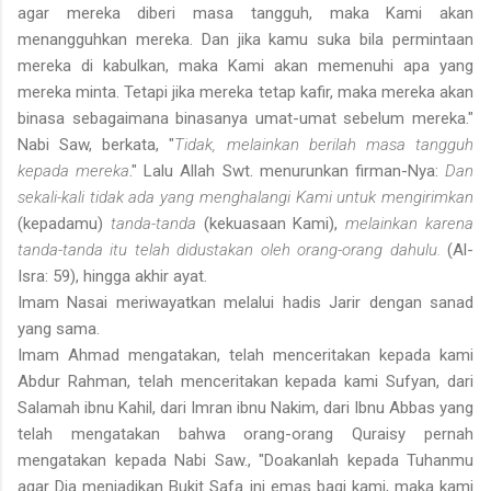
agar mereka diberi masa tangguh, maka Kami akan
menangguhkan mereka. Dan jika kamu suka bila permintaan
mereka di kabulkan, maka Kami akan memenuhi apa yang
mereka minta. Tetapi jika mereka tetap kafir, maka mereka akan
binasa sebagaimana binasanya umat-umat sebelum mereka."
Nabi Saw, berkata, "
Tidak, melainkan berilah masa tangguh
kepada mereka
." Lalu Allah Swt. menurunkan firman-Nya:
Dan
sekali-kali tidak ada yang menghalangi Kami untuk mengirimkan
(kepadamu)
tanda-tanda
(kekuasaan Kami),
melainkan karena
tanda-tanda itu telah didustakan oleh orang-orang dahulu.
(Al-
Isra: 59), hingga akhir ayat.
Imam Nasai meriwayatkan melalui hadis Jarir dengan sanad
yang sama.
Imam Ahmad mengatakan, telah menceritakan kepada kami
Abdur Rahman, telah menceritakan kepada kami Sufyan, dari
Salamah ibnu Kahil, dari Imran ibnu Nakim, dari Ibnu Abbas yang
telah mengatakan bahwa orang-orang Quraisy pernah
mengatakan kepada Nabi Saw., "Doakanlah kepada Tuhanmu
agar Dia menjadikan Bukit Safa ini emas bagi kami, maka kami