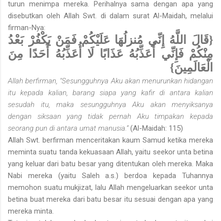
turun menimpa mereka. Perihalnya sama dengan apa yang
disebutkan oleh Allah Swt. di dalam surat Al-Maidah, melalui
firman-Nya:
{قَالَ اللَّهُ إِنِّي مُنزلُهَا عَلَيْكُمْ فَمَنْ يَكْفُرْ بَعْدُ
مِنْكُمْ فَإِنِّي أُعَذِّبُهُ عَذَابًا لَا أُعَذِّبُهُ أَحَدًا مِنَ
الْعَالَمِينَ}
Allah berfirman, "Sesungguhnya Aku akan menurunkan hidangan
itu kepada kalian, barang siapa yang kafir di antara kalian
sesudah itu, maka sesungguhnya Aku akan menyiksanya
dengan siksaan yang tidak pernah Aku timpakan kepada
seorang pun di antara umat manusia.”
(Al-Maidah: 115)
Allah Swt. berfirman menceritakan kaum Samud ketika mereka
meminta suatu tanda kekuasaan Allah, yaitu seekor unta betina
yang keluar dari batu besar yang ditentukan oleh mereka. Maka
Nabi mereka (yaitu Saleh a.s.) berdoa kepada Tuhannya
memohon suatu mukjizat, lalu Allah mengeluarkan seekor unta
betina buat mereka dari batu besar itu sesuai dengan apa yang
mereka minta.