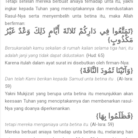
Tetapi setelah mereka berbuat aniaya terhadap unta itu, yakni
ingkar kepada Tuhan yang menciptakannya dan mendustakan
Rasul-Nya serta menyembelih unta betina itu, maka Allah
berfirman:
{تَمَتَّعُوا فِي دَارِكُمْ ثَلاثَةَ أَيَّامٍ ذَلِكَ وَعْدٌ غَيْرُ
مَكْذُوبٍ}
Bersukarialah kamu sekalian di rumah kalian selama tiga hari, itu
adalah janji yang tidak dapat didustakan.
(Hud: 65)
Karena itulah dalam ayat surat ini disebutkan oleh firman-Nya:
{وَآتَيْنَا ثَمُودَ النَّاقَةَ}
Dan telah Kami berikan kepada Samud unta betina itu .
(Al-Isra:
59)
Yakni Mukjizat yang berupa unta betina itu menunjukkan akan
keesaan Tuhan yang menciptakannya dan membenarkan rasul-
Nya yang doanya diperkenankan.
{فَظَلَمُوا بِهَا}
tetapi mereka menganiaya unta betina itu.
(Al-Isra: 59)
Mereka berbuat aniaya terhadap unta betina itu, melarang hari