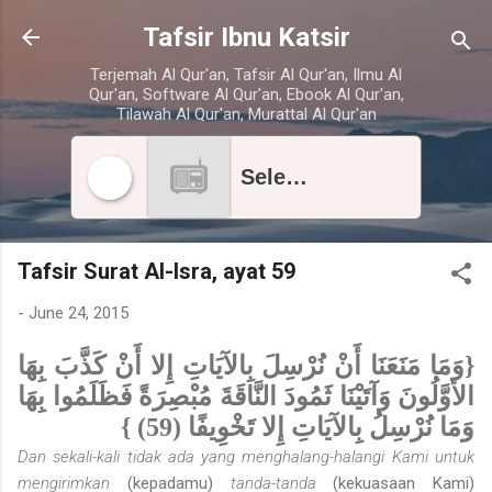
Skip to main content
Tafsir Ibnu Katsir
Terjemah Al Qur'an, Tafsir Al Qur'an, Ilmu Al
Qur'an, Software Al Qur'an, Ebook Al Qur'an,
Tilawah Al Qur'an, Murattal Al Qur'an
Select radio station
Tafsir Surat Al-Isra, ayat 59
-
June 24, 2015
{وَمَا مَنَعَنَا أَنْ نُرْسِلَ بِالآيَاتِ إِلا أَنْ كَذَّبَ بِهَا
الأوَّلُونَ وَآتَيْنَا ثَمُودَ النَّاقَةَ مُبْصِرَةً فَظَلَمُوا بِهَا
وَمَا نُرْسِلُ بِالآيَاتِ إِلا تَخْوِيفًا (59) }
Dan sekali-kali tidak ada yang menghalang-halangi Kami untuk
mengirimkan
(kepadamu)
tanda-tanda
(kekuasaan Kami)