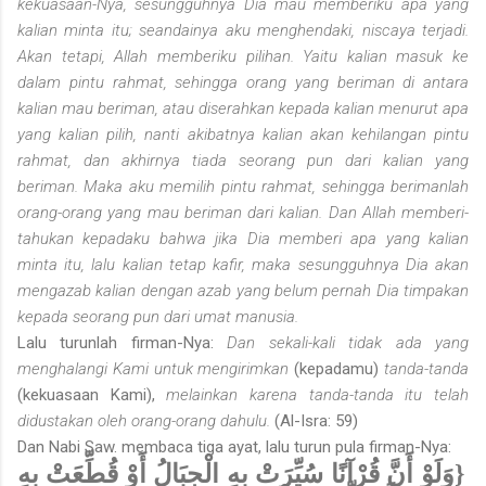
kekuasaan-Nya, sesungguhnya Dia mau memberiku apa yang
kalian minta itu; seandainya aku menghendaki, niscaya terjadi.
Akan tetapi, Allah memberiku pilihan. Yaitu kalian masuk ke
dalam pintu rahmat, sehingga orang yang beriman di antara
kalian mau beriman, atau diserahkan kepada kalian menurut apa
yang kalian pilih, nanti akibatnya kalian akan kehilangan pintu
rahmat, dan akhirnya tiada seorang pun dari kalian yang
beriman. Maka aku memilih pintu rahmat, sehingga berimanlah
orang-orang yang mau beriman dari kalian. Dan Allah memberi­
tahukan kepadaku bahwa jika Dia memberi apa yang kalian
minta itu, lalu kalian tetap kafir, maka sesungguhnya Dia akan
mengazab kalian dengan azab yang belum pernah Dia timpa­kan
kepada seorang pun dari umat manusia.
Lalu turunlah firman-Nya:
Dan sekali-kali tidak ada yang
menghalangi Kami untuk mengi­rimkan
(kepadamu)
tanda-tanda
(kekuasaan Kami),
melainkan karena tanda-tanda itu telah
didustakan oleh orang-orang dahulu.
(Al-Isra: 59)
Dan Nabi Saw. membaca tiga ayat, lalu turun pula firman-Nya:
{وَلَوْ أَنَّ قُرْآنًا سُيِّرَتْ بِهِ الْجِبَالُ أَوْ قُطِّعَتْ بِهِ