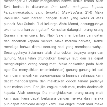
mendengar Az-Zubair mengatakan bahwa ketika firman Allah
Swt. berikut ini diturunkan:
Dan berilah peringatan kepada
kerabat-kerabatmu yang terdekat.
(Asy-Syu'ara: 214) Maka
Rasulullah Saw. berseru dengan suara yang keras di atas
puncak Abu Qubais, "Hai keluarga Abdu Manaf, sesungguhnya
aku memberikan peringatan!" Kemudian datanglah orang-orang
Quraisy menemuinya, lalu Nabi Saw. memberikan peringatan
dan ancaman kepada mereka. Maka mereka berkata, "Kamu
menduga bahwa dirimu seorang nabi yang mendapat wahyu.
Sesungguhnya Sulaiman telah ditundukkan baginya angin dan
gunung, Musa telah ditundukkan baginya laut, dan Isa dapat
menghidupkan orang-orang mati. Maka doakanlah pada Allah
agar Dia menyisihkan (memindahkan) gunung-gunung ini dari
kami dan mengalirkan sungai-sungai di buminya sehingga kami
dapat menggarapnya dan melakukan cocok tanam padanya
buat makan kami. Dan jika engkau tidak mau, maka doakanlah
kepada Allah semoga Dia menghidupkan orang-orang mati
kami agar kami dapat berbicara dengan mereka dan mereka
pun dapat berbicara dengan kami. Jika engkau tidak mau, maka