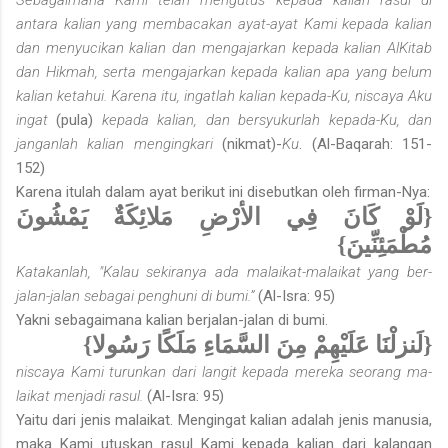
antara kalian yang membacakan ayat-ayat Kami kepada kalian
dan menyucikan kalian dan mengajarkan kepada kalian Al­Kitab
dan Hikmah, serta mengajarkan kepada kalian apa yang belum
kalian ketahui. Karena itu, ingatlah kalian kepada-Ku, niscaya Aku
ingat
(pula)
kepada kalian, dan bersyukurlah kepada-Ku, dan
janganlah kalian mengingkari
(nikmat)-
Ku
. (Al-Baqarah: 151-
152)
Karena itulah dalam ayat berikut ini disebutkan oleh firman-Nya:
{لَوْ كَانَ فِي الأرْضِ مَلائِكَةٌ يَمْشُونَ
مُطْمَئِنِّينَ}
Katakanlah, "Kalau sekiranya ada malaikat-malaikat yang ber­
jalan-jalan sebagai penghuni di bumi.”
(Al-Isra: 95)
Yakni sebagaimana kalian berjalan-jalan di bumi.
{لَنزلْنَا عَلَيْهِمْ مِنَ السَّمَاءِ مَلَكًا رَسُولا}
niscaya Kami turunkan dari langit kepada mereka seorang ma­
laikat menjadi rasul.
(Al-Isra: 95)
Yaitu dari jenis malaikat. Mengingat kalian adalah jenis manusia,
maka Kami utuskan rasul Kami kepada kalian dari kalangan