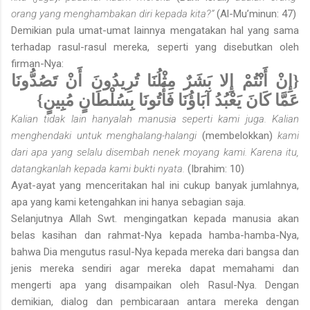
orang yang menghambakan diri kepada kita?”
(Al-Mu’minun: 47)
Demikian pula umat-umat lainnya mengatakan hal yang sama
terhadap rasul-rasul mereka, seperti yang disebutkan oleh
firman-Nya:
{إِنْ أَنْتُمْ إِلا بَشَرٌ مِثْلُنَا تُرِيدُونَ أَنْ تَصُدُّونَا
عَمَّا كَانَ يَعْبُدُ آبَاؤُنَا فَأْتُونَا بِسُلْطَانٍ مُبِينٍ}
Kalian tidak lain hanyalah manusia seperti kami juga. Kalian
menghendaki untuk menghalang-halangi
(membelokkan)
kami
dari apa yang selalu disembah nenek moyang kami. Karena itu,
datangkanlah kepada kami bukti nyata.
(Ibrahim: 10)
Ayat-ayat yang menceritakan hal ini cukup banyak jumlahnya,
apa yang kami ketengahkan ini hanya sebagian saja.
Selanjutnya Allah Swt. mengingatkan kepada manusia akan
belas kasihan dan rahmat-Nya kepada hamba-hamba-Nya,
bahwa Dia mengu­tus rasul-Nya kepada mereka dari bangsa dan
jenis mereka sendiri agar mereka dapat memahami dan
mengerti apa yang disampaikan oleh Rasul-Nya. Dengan
demikian, dialog dan pembicaraan antara mereka dengan