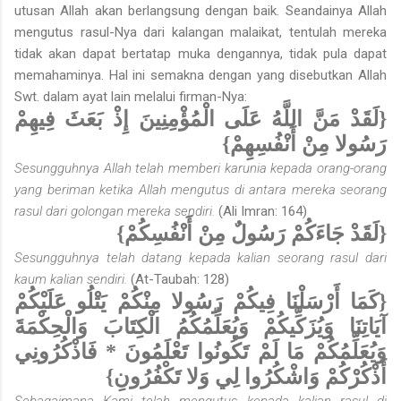
utusan Allah akan berlangsung dengan baik. Seandainya Allah
mengutus rasul-Nya dari kalangan malaikat, tentulah mereka
tidak akan dapat berta­tap muka dengannya, tidak pula dapat
memahaminya. Hal ini semakna dengan yang disebutkan Allah
Swt. dalam ayat lain melalui firman-Nya:
{لَقَدْ مَنَّ اللَّهُ عَلَى الْمُؤْمِنِينَ إِذْ بَعَثَ فِيهِمْ
رَسُولا مِنْ أَنْفُسِهِمْ}
Sesungguhnya Allah telah memberi karunia kepada orang-orang
yang beriman ketika Allah mengutus di antara mereka seorang
rasul dari golongan mereka sendiri.
(Ali Imran: 164)
{لَقَدْ جَاءَكُمْ رَسُولٌ مِنْ أَنْفُسِكُمْ}
Sesungguhnya telah datang kepada kalian seorang rasul dari
kaum kalian sendiri.
(At-Taubah: 128)
{كَمَا أَرْسَلْنَا فِيكُمْ رَسُولا مِنْكُمْ يَتْلُو عَلَيْكُمْ
آيَاتِنَا وَيُزَكِّيكُمْ وَيُعَلِّمُكُمُ الْكِتَابَ وَالْحِكْمَةَ
وَيُعَلِّمُكُمْ مَا لَمْ تَكُونُوا تَعْلَمُونَ * فَاذْكُرُونِي
أَذْكُرْكُمْ وَاشْكُرُوا لِي وَلا تَكْفُرُونِ}
Sebagaimana Kami telah mengutus kepada kalian rasul di