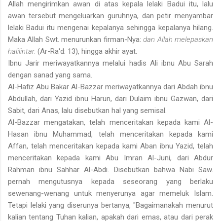
Allah mengirimkan awan di atas kepala lelaki Badui itu, lalu
awan tersebut mengeluarkan guruhnya, dan petir menyambar
lelaki Badui itu mengenai kepalanya sehingga kepalanya hilang.
Maka Allah Swt. menurunkan firman-Nya:
dan Allah melepaskan
halilintar.
(Ar-Ra'd: 13), hingga akhir ayat.
Ibnu Jarir meriwayatkannya melalui hadis Ali ibnu Abu Sarah
dengan sanad yang sama.
Al-Hafiz Abu Bakar Al-Bazzar meriwayatkannya dari Abdah ibnu
Abdullah, dari Yazid ibnu Harun, dari Dulaim ibnu Gazwan, dari
Sabit, dari Anas, lalu disebutkan hal yang semisal.
Al-Bazzar mengatakan, telah menceritakan kepada kami Al-
Hasan ibnu Muhammad, telah menceritakan kepada kami
Affan, telah menceritakan kepada kami Aban ibnu Yazid, telah
menceritakan kepada kami Abu Imran Al-Juni, dari Abdur
Rahman ibnu Sahhar Al-Abdi. Disebutkan bahwa Nabi Saw.
pernah mengutusnya kepada seseorang yang berlaku
sewenang-wenang untuk menyerunya agar memeluk Islam.
Tetapi lelaki yang diserunya bertanya, "Bagaimanakah menurut
kalian tentang Tuhan kalian, apakah dari emas, atau dari perak