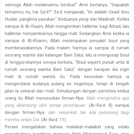
semoga Allah melaknatmu berdua!" Amir bertanya, "Siapakah
temanmu itu, hai Sa'd?" Sa'd menjawab, "Ini adalah Usaid ibnu
Hudair, panglima pasukan." Keduanya pergi dari Madinah. Ketika
sampai di Ar-Raqm, Allah mengirimkan halilintar bagi Arbad, lalu
halilintar menyambarnya hingga mati. Sedangkan Amir ketika ia
sampai di Al-Kharim, Allah menimpakan penyakit bisul yang
membinasakannya. Pada malam harinya ia sampai di rumah
seorang wanita dari kalangan Bani Salul, lalu ia mengusap bisul
di tenggorokannya seraya berkata, "Bisul seperti punuk unta di
rumah seorang wanita Bani Salul," dengan harapan dia ingin
mati di rumah
wanita itu. Pada keesokan harinya ia
mengendarai kudanya pulang ke negerinya, tetapi di tengah
jalan ia sekarat dan mati. Sehubungan dengan peristiwa kedua
orang itu Allah menurunkan firman-Nya:
Allah mengetahui apa
yang dikandung oleh setiap perempuan.
(Ar-Ra'd: 8) sampai
dengan firman-Nya:
dan sekali-kali tak ada pelindung bagi
mereka selain Dia.
(Ar-Ra'd: 11)
Perawi mengatakan bahwa malaikat-malaikat yang selalu
mengikutinya bergiliran menjaga Nabi Muhammad Saw. atas