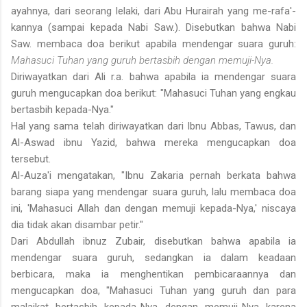
ayahnya, dari seorang lelaki, dari Abu Hurairah yang me-rafa'-
kannya (sampai kepada Nabi Saw.). Disebutkan bahwa Nabi
Saw. membaca doa berikut apabila mendengar suara guruh:
Mahasuci Tuhan yang guruh bertasbih dengan memuji-Nya.
Diriwayatkan dari Ali r.a. bahwa apabila ia mendengar suara
guruh mengucapkan doa berikut: "Mahasuci Tuhan yang engkau
bertasbih kepada-Nya."
Hal yang sama telah diriwayatkan dari Ibnu Abbas, Tawus, dan
Al-Aswad ibnu Yazid, bahwa mereka mengucapkan doa
tersebut.
Al-Auza'i mengatakan, "Ibnu Zakaria pernah berkata bahwa
barang siapa yang mendengar suara guruh, lalu membaca doa
ini, 'Mahasuci Allah dan dengan memuji kepada-Nya,' niscaya
dia tidak akan disambar petir."
Dari Abdullah ibnuz Zubair, disebutkan bahwa apabila ia
mendengar suara guruh, sedangkan ia dalam keadaan
berbicara, maka ia menghentikan pembicaraannya dan
mengucapkan doa, "Mahasuci Tuhan yang guruh dan para
malaikat bertasbih kepada-Nya dengan memuji-Nya karena