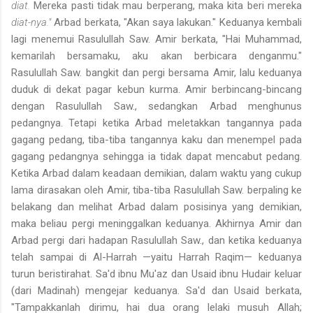
diat.
Mereka pasti tidak mau berperang, maka kita beri mereka
diat-nya."
Arbad berkata, "Akan saya lakukan." Keduanya kembali
lagi menemui Rasulullah Saw. Amir berkata, "Hai Muhammad,
kemarilah bersamaku, aku akan berbicara denganmu."
Rasulullah Saw. bangkit dan pergi bersama Amir, lalu keduanya
duduk di dekat pagar kebun kurma. Amir berbincang-bincang
dengan Rasulullah Saw., sedangkan Arbad menghunus
pedangnya. Tetapi ketika Arbad meletakkan tangannya pada
gagang pedang, tiba-tiba tangannya kaku dan menempel pada
gagang pedangnya sehingga ia tidak dapat mencabut pedang.
Ketika Arbad dalam keadaan demikian, dalam waktu yang cukup
lama dirasakan oleh Amir, tiba-tiba Rasulullah Saw. berpaling ke
belakang dan melihat Arbad dalam posisinya yang demikian,
maka beliau pergi meninggalkan keduanya. Akhirnya Amir dan
Arbad pergi dari hadapan Rasulullah Saw., dan ketika keduanya
telah sampai di Al-Harrah —yaitu Harrah Raqim— keduanya
turun beristirahat. Sa'd ibnu Mu'az dan Usaid ibnu Hudair keluar
(dari Madinah) mengejar keduanya. Sa'd dan Usaid berkata,
"Tampakkanlah dirimu, hai dua orang lelaki musuh Allah;