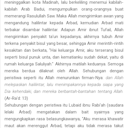
meninggalkan kota Madinah, lalu berkeliling menemui kabilah-
kabilah Arab Badui, mengumpulkan orang-orangnya buat
memerangi Rasulullah Saw. Maka Allah mengirimkan awan yang
mengandung halilintar kepada Arbad, kemudian Arbad mati
terbakar disambar halilintar. Adapun Amir ibnut Tufail, Allah
mengirimkan penyakit ta'un kepadanya; akhirnya tubuh Amir
terkena penyakit bisul yang besar, sehingga Amir merintih-rintih
kesakitan dan berkata, "Hai keluarga Amir, aku terserang bisul
seperti bisul punuk unta, dan kematianku sudah dekat, yaitu di
rumah keluarga Saluliyah." Akhirnya matilah keduanya. Semoga
mereka berdua dilaknat oleh Allah. Sehubungan dengan
peristiwa seperti itu Allah menurunkan firman-Nya:
dan Allah
melepaskan halilintar, lalu menimpakannya kepada siapa yang
Dia kehendaki, dan mereka berbantah-bantahan tentang Allah.
(Ar-Ra'd: 13)
Sehubungan dengan peristiwa itu Lubaid ibnu Rabi'ah (saudara
lelaki Arbad) mengatakan dalam bait syairnya yang
mengungkapkan rasa belasungkawanya, "Aku merasa khawatir
maut akan merenggut Arbad, tetapi aku tidak merasa takut