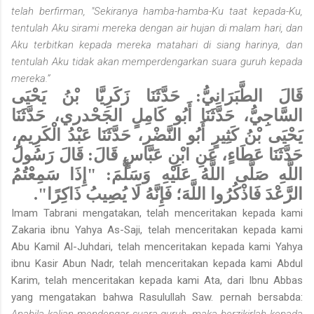
telah berfirman, "Sekiranya hamba-hamba-Ku taat kepada-Ku,
tentulah Aku sirami mereka dengan air hujan di malam hari, dan
Aku terbitkan kepada mereka matahari di siang harinya, dan
tentulah Aku tidak akan memperdengarkan suara guruh kepada
mereka.”
قَالَ الطَّبَرَانِيُّ: حَدَّثَنَا زَكَرِيَّا بْنُ يَحْيَى
السَّاجِيُّ، حَدَّثَنَا أَبُو كَامِلٍ الجَحْدري، حَدَّثَنَا
يَحْيَى بْنُ كَثِيرٍ أَبُو النَّضْرِ، حَدَّثَنَا عَبْدُ الْكَرِيمِ،
حَدَّثَنَا عَطَاءٍ، عَنِ ابْنِ عَبَّاسٍ قَالَ: قَالَ رَسُولُ
اللَّهِ صَلَّى اللَّهُ عَلَيْهِ وَسَلَّمَ: "إِذَا سَمِعْتُمُ
الرَّعْدَ فَاذْكُرُوا اللَّهَ؛ فَإِنَّهُ لَا يُصِيبُ ذَاكِرًا".
Imam Tabrani mengatakan, telah menceritakan kepada kami
Zakaria ibnu Yahya As-Saji, telah menceritakan kepada kami
Abu Kamil Al-Juhdari, telah menceritakan kepada kami Yahya
ibnu Kasir Abun Nadr, telah menceritakan kepada kami Abdul
Karim, telah menceritakan kepada kami Ata, dari Ibnu Abbas
yang mengatakan bahwa Rasulullah Saw. pernah bersabda:
Apabila kalian mendengar suara guruh, maka berzikirlah kepada