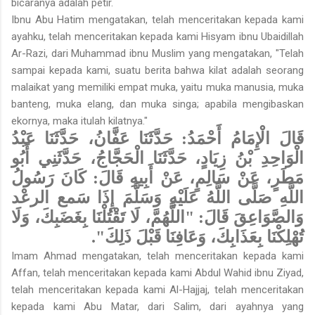
bicaranya adalah petir.
Ibnu Abu Hatim mengatakan, telah menceritakan kepada kami
ayahku, telah menceritakan kepada kami Hisyam ibnu Ubaidillah
Ar-Razi, dari Muhammad ibnu Muslim yang mengatakan, "Telah
sampai kepada kami, suatu berita bahwa kilat adalah seorang
malaikat yang memiliki empat muka, yaitu muka manusia, muka
banteng, muka elang, dan muka singa; apabila mengibaskan
ekornya, maka itulah kilatnya."
قَالَ الْإِمَامُ أَحْمَدُ: حَدَّثَنَا عَفَّانُ، حَدَّثَنَا عَبْدُ
الْوَاحِدِ بْنُ زِيَادٍ، حَدَّثَنَا الْحَجَّاجُ، حَدَّثَنِي أَبُو
مَطَرٍ، عَنْ سَالِمٍ، عَنْ أَبِيهِ قَالَ: كَانَ رَسُولُ
اللَّهِ صَلَّى اللَّهُ عَلَيْهِ وَسَلَّمَ إِذَا سَمع الرعْد
وَالصَّوَاعِقَ قَالَ: "اللَّهُمَّ، لَا تَقْتُلْنَا بِغَضَبِكَ، وَلَا
تُهْلِكْنَا بِعَذَابِكَ، وَعَافِنَا قَبْلَ ذَلِكَ".
Imam Ahmad mengatakan, telah menceritakan kepada kami
Affan, telah menceritakan kepada kami Abdul Wahid ibnu Ziyad,
telah menceritakan kepada kami Al-Hajjaj, telah menceritakan
kepada kami Abu Matar, dari Salim, dari ayahnya yang