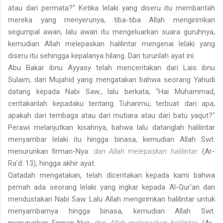
atau dari permata?" Ketika lelaki yang diseru itu membantah
mereka yang menyerunya, tiba-tiba Allah mengirimkan
segumpal awan, lalu awan itu mengeluarkan suara guruhnya,
kemudian Allah melepaskan halilintar mengenai lelaki yang
diseru itu sehingga kepalanya hilang. Dan turunlah ayat ini.
Abu Bakar ibnu Ayyasy telah menceritakan dari Lais ibnu
Sulaim, dari Mujahid yang mengatakan bahwa seorang Yahudi
datang kepada Nabi Saw., lalu berkata, "Hai Muhammad,
ceritakanlah kepadaku tentang Tuhanmu, terbuat dari apa,
apakah dari tembaga atau dari mutiara atau dari batu yaqut?"
Perawi melanjutkan kisahnya, bahwa lalu datanglah halilintar
menyambar lelaki itu hingga binasa, kemudian Allah Swt.
menurunkan firman-Nya:
dan Allah melepaskan halilintar.
(Ar-
Ra'd: 13), hingga akhir ayat.
Qatadah mengatakan, telah diceritakan kepada kami bahwa
pernah ada seorang lelaki yang ingkar kepada Al-Qur'an dan
mendustakan Nabi Saw. Lalu Allah mengirimkan halilintar untuk
menyambarnya hingga binasa, kemudian Allah Swt.
menurunkan Firman-Nya:
dan Allah melepaskan halilintar.
(Ar-