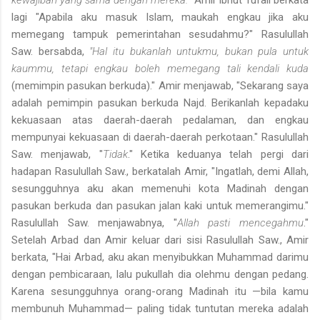
lagi "Apabila aku masuk Islam, maukah engkau jika aku
memegang tampuk pemerintahan sesudahmu?" Rasulullah
Saw. bersabda,
"Hal itu bukanlah untukmu, bukan pula untuk
kaummu, tetapi engkau boleh memegang tali kendali kuda
(memimpin pasukan berkuda)." Amir menjawab, "Sekarang saya
adalah pemimpin pasukan berkuda Najd. Berikanlah kepadaku
kekuasaan atas daerah-daerah pe­dalaman, dan engkau
mempunyai kekuasaan di daerah-daerah perkotaan." Rasulullah
Saw. menjawab, "
Tidak
." Ketika keduanya telah pergi dari
hadapan Rasulullah Saw., berkatalah Amir, "Ingatlah, demi Allah,
sesungguhnya aku akan memenuhi kota Madinah dengan
pasukan berkuda dan pasukan jalan kaki untuk memerangimu."
Rasulullah Saw. menjawabnya, "
Allah pasti mencegahmu
."
Setelah Arbad dan Amir keluar dari sisi Rasulullah Saw., Amir
berkata, "Hai Arbad, aku akan menyibukkan Muhammad darimu
dengan pembicaraan, lalu pukullah dia olehmu dengan pedang.
Karena sesungguhnya orang-orang Madinah itu —bila kamu
membunuh Muhammad— paling tidak tuntutan mereka adalah