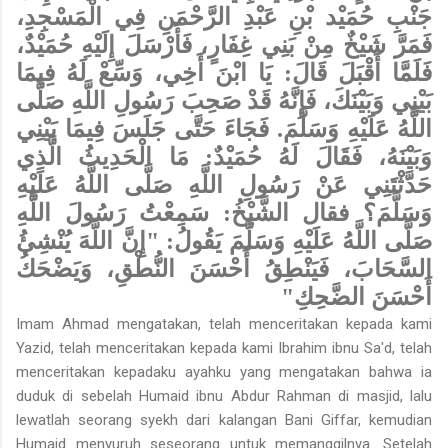
جَنْبِ حُمَيْد بْنِ عَبْدِ الرَّحْمَنِ فِي الْمَسْجِدِ،
فَمَرَّ شَيْخٌ مِنْ بَنِي غِفَارٍ، فَأَرْسَلَ إِلَيْهِ حُمَيْدٌ،
فَلَمَّا أَقْبَلَ قَالَ: يَا ابْنَ أَخِي، وَسِّعْ لَهُ فِيمَا
بَيْنِي وَبَيْنَكَ، فَإِنَّهُ قَدْ صَحِبَ رَسُولِ اللَّهِ صَلَّى
اللَّهُ عَلَيْهِ وَسَلَّمَ. فَجَاءَ حَتَّى جَلَسَ فِيمَا بَيْنِي
وَبَيْنَهُ، فَقَالَ لَهُ حُمَيْدٌ: مَا الْحَدِيثُ الَّذِي
حَدَّثْتَنِي عَنْ رَسُولِ اللَّهِ صَلَّى اللَّهُ عَلَيْهِ
وَسَلَّمَ؟ فقال الشَّيْخُ: سَمِعْتُ رَسُولَ اللَّهِ
صَلَّى اللَّهُ عَلَيْهِ وَسَلَّمَ يَقُولُ: "إِنَّ اللَّهَ يُنْشِئُ
السَّحَابَ، فَيَنْطِقُ أَحْسَنَ النُّطْقِ، وَيَضْحَكُ
أَحْسَنَ الضَّحِكِ"
Imam Ahmad mengatakan, telah menceritakan kepada kami
Yazid, telah menceritakan kepada kami Ibrahim ibnu Sa'd, telah
menceritakan kepadaku ayahku yang mengatakan bahwa ia
duduk di sebelah Humaid ibnu Abdur Rahman di masjid, lalu
lewatlah seorang syekh dari kalangan Bani Giffar, kemudian
Humaid menyuruh seseorang untuk memanggilnya. Setelah