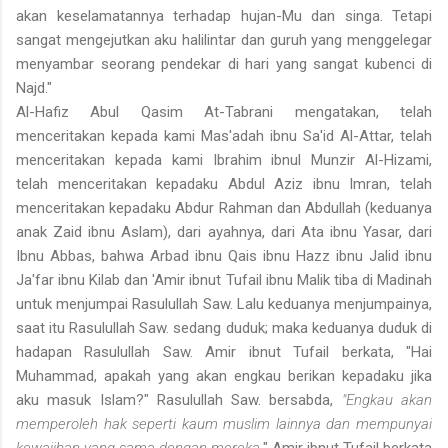
akan keselamatannya terhadap hujan-Mu dan singa. Tetapi
sangat mengejutkan aku halilintar dan guruh yang menggelegar
menyambar seorang pendekar di hari yang sangat kubenci di
Najd."
Al-Hafiz Abul Qasim At-Tabrani mengatakan, telah
menceritakan kepada kami Mas'adah ibnu Sa'id Al-Attar, telah
menceritakan kepada kami Ibrahim ibnul Munzir Al-Hizami,
telah menceritakan kepadaku Abdul Aziz ibnu Imran, telah
menceritakan kepadaku Abdur Rahman dan Abdullah (keduanya
anak Zaid ibnu Aslam), dari ayahnya, dari Ata ibnu Yasar, dari
Ibnu Abbas, bahwa Arbad ibnu Qais ibnu Hazz ibnu Jalid ibnu
Ja'far ibnu Kilab dan 'Amir ibnut Tufail ibnu Malik tiba di Madinah
untuk menjumpai Rasulullah Saw. Lalu keduanya menjumpainya,
saat itu Rasulullah Saw. sedang duduk; maka keduanya duduk di
hadapan Rasulullah Saw. Amir ibnut Tufail berkata, "Hai
Muhammad, apakah yang akan engkau berikan kepadaku jika
aku masuk Islam?" Rasulullah Saw. bersabda,
"Engkau akan
memperoleh hak seperti kaum muslim lainnya dan mempunyai
kewajiban yang sama dengan mereka.
" Amir ibnut Tufail berkata