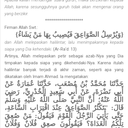
Allah, karena sesungguhnya guruh tidak akan mengenai orang
yang berzikir.
*******************
Firman Allah Swt.:
{وَيُرْسِلُ الصَّوَاعِقَ فَيُصِيبُ بِهَا مَنْ يَشَاءُ}
dan Allah melepaskan halilintar, lalu menimpakannya kepada
siapa yang Dia kehendaki.
(Ar-Ra'd: 13)
Artinya, Allah melepaskan petir sebagai azab-Nya yang Dia
timpakan kepada siapa yang dikehendaki-Nya. Karena itulah
halilintar banyak terjadi di akhir zaman, seperti apa yang
dikatakan oleh Imam Ahmad. Ia mengatakan:
حَدَّثَنَا مُحَمَّدُ بْنُ مُصْعَبٍ، حَدَّثَنَا عُمَارَةُ عَنْ
أَبِي نَضْرَةَ، عَنْ أَبِي سَعِيدٍ الْخُدْرِيِّ، رَضِيَ
اللَّهُ عَنْهُ؛ أَنَّ النَّبِيَّ صَلَّى اللَّهُ عَلَيْهِ وَسَلَّمَ
قَالَ: "تَكْثُرُ الصَّوَاعِقُ عِنْدَ اقْتِرَابِ السَّاعَةِ،
حَتَّى يَأْتِيَ الرَّجُلُ الْقَوْمَ فَيَقُولُ: مَنْ صُعِقَ
تِلْكُمُ الْغَدَاةَ؟ فَيَقُولُونَ صعِق فُلَانٌ وَفُلَانٌ