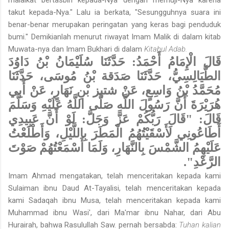
takut kepada-Nya." Lalu ia berkata, "Sesungguhnya suara ini
benar-benar merupakan peringatan yang keras bagi penduduk
bumi." Demikianlah menurut riwayat Imam Malik di dalam kitab
Muwata-nya dan Imam Bukhari di dalam
Kitabul Adab.
قَالَ الْإِمَامُ أَحْمَدُ: حَدَّثَنَا سُلَيْمَانُ بْنُ دَاوُدَ
الطَّيَالِسِيُّ، حَدَّثَنَا صَدَقة بْنُ مُوسَى، حَدَّثَنَا
مُحَمَّدُ بْنُ وَاسِعٍ، عَنْ شتيز بْنِ نَهَارٍ، عَنْ أَبِي
هُرَيْرَةَ أَنَّ رَسُولَ اللَّهِ صَلَّى اللَّهُ عَلَيْهِ وَسَلَّمَ
قَالَ: "قَالَ رَبُّكُمْ عَزَّ وَجَلَّ: لَوْ أَنَّ عَبِيدِي
أَطَاعُونِي لَأَسْقَيْتُهُمُ الْمَطَرَ بِاللَّيْلِ، وَأَطْلَعْتُ
عَلَيْهِمُ الشَّمْسَ بِالنَّهَارِ، وَلَمَا أَسْمَعْتُهُمْ صَوْتَ
الرَّعْدِ".
Imam Ahmad mengatakan, telah menceritakan kepada kami
Sulaiman ibnu Daud At-Tayalisi, telah menceritakan kepada
kami Sadaqah ibnu Musa, telah menceritakan kepada kami
Muhammad ibnu Wasi', dari Ma'mar ibnu Nahar, dari Abu
Hurairah, bahwa Rasulullah Saw. pernah bersabda:
Tuhan kalian