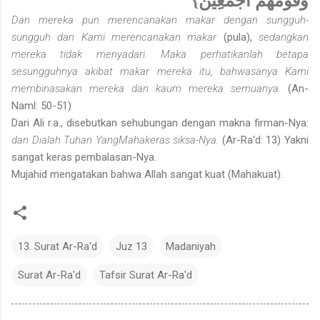
وَقَوْمَهُمْ أَجْمَعِينَ}
Dan mereka pun merencanakan makar dengan sungguh-
sungguh dan Kami merencanakan makar
(pula),
sedangkan
mereka tidak menyadari. Maka perhatikanlah betapa
sesungguhnya akibat makar mereka itu, bahwasanya Kami
membinasakan mereka dan kaum mereka semuanya.
(An-
Naml: 50-51)
Dari Ali r.a., disebutkan sehubungan dengan makna firman-Nya:
dan Dialah Tuhan YangMahakeras siksa-Nya.
(Ar-Ra'd: 13) Yakni
sangat keras pembalasan-Nya.
Mujahid mengatakan bahwa Allah sangat kuat (Mahakuat).
13. Surat Ar-Ra'd
Juz 13
Madaniyah
Surat Ar-Ra'd
Tafsir Surat Ar-Ra'd