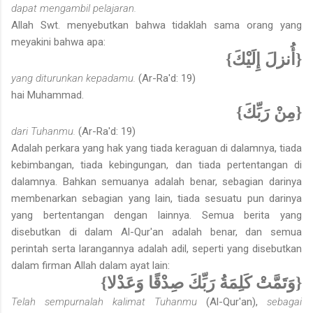
dapat mengambil pelajaran.
Allah Swt. menyebutkan bahwa tidaklah sama orang yang
meyakini bahwa apa:
{أُنزلَ إِلَيْكَ}
yang diturunkan kepadamu.
(Ar-Ra'd: 19)
hai Muhammad.
{مِنْ رَبِّكَ}
dari Tuhanmu.
(Ar-Ra'd: 19)
Adalah perkara yang hak yang tiada keraguan di dalamnya, tiada
kebimbangan, tiada kebingungan, dan tiada pertentangan di
dalamnya. Bahkan semuanya adalah benar, sebagian darinya
membenarkan sebagian yang lain, tiada sesuatu pun darinya
yang bertentangan dengan lainnya. Semua berita yang
disebutkan di dalam Al-Qur'an adalah benar, dan semua
perintah serta larangannya adalah adil, seperti yang disebutkan
dalam firman Allah dalam ayat lain:
{وَتَمَّتْ كَلِمَةُ رَبِّكَ صِدْقًا وَعَدْلا}
Telah sempurnalah kalimat Tuhanmu
(Al-Qur'an),
sebagai