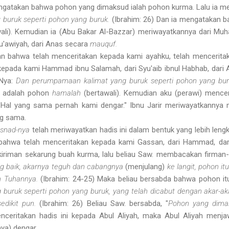
mengatakan bahwa pohon yang dimaksud ialah pohon kurma. Lalu ia 
buruk seperti pohon yang buruk.
(Ibrahim: 26) Dan ia mengatakan
wali). Kemudian ia (Abu Bakar Al-Bazzar) meriwayatkannya dari Mu
Mu'awiyah, dari Anas secara
mauquf.
n bahwa telah menceritakan kepada kami ayahku, telah mencerita
 kepada kami Hammad ibnu Salamah, dari Syu'aib ibnul Habhab, dari 
Nya:
Dan perumpamaan kalimat yang buruk seperti pohon yang bu
u adalah pohon
hamalah
(bertawali). Kemudian aku (perawi) mence
 "Hal yang sama pernah kami dengar." Ibnu Jarir meriwayat­kannya
g sama.
snad-nya
telah meriwayatkan hadis ini dalam bentuk yang lebih lengk
bahwa telah menceritakan kepada kami Gassan, dari Hammad, dari
kiriman sekarung buah kurma, lalu beliau Saw. membacakan firman
ng baik, akarnya teguh dan cabangnya
(menjulang)
ke langit, pohon 
n Tuhannya.
(Ibrahim: 24­-25) Maka beliau bersabda bahwa pohon i
buruk seperti pohon yang buruk, yang telah dicabut dengan akar-ak
sedikit pun.
(Ibrahim: 26) Beliau Saw. bersabda, "
Pohon yang dima
enceritakan hadis ini kepada Abul Aliyah, maka Abul Aliyah men
ya) dengar.