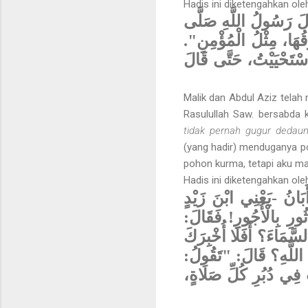
Hadis ini diketengahkan ol
َالَ رَسُولُ اللَّهِ صَلَّى
رَقُهَا، مِثْلُ الْمُؤْمِنِ
اسْتَحْيَيْتُ، حَتَّى قَالَ
Malik dan Abdul Aziz telah
Rasulullah Saw. bersabda
tidak pernah gugur deda
(yang hadir) menduganya po
pohon kurma, tetapi aku m
Hadis ini diketengahkan ol
بَانُ -يَعْنِي ابْنَ زَيْدٍ
ثُورِ بِالْأُجُورِ! فَقَالَ
لسَّمَاءَ؟ أَفَلَا أُخْبِرَكَ
 اللَّهِ؟ قَالَ: "تَقُولُ
ّاتٍ فِي دُبُرِ كُلِّ صَلَاةٍ