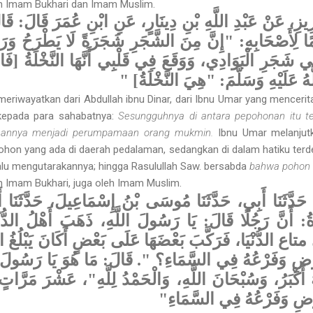
eh Imam Bukhari dan Imam Muslim.
زِيزِ، عَنْ عَبْدِ اللَّهِ بْنِ دِينَارٍ، عَنِ ابْنِ عُمَرَ قَالَ: ق
 يَوْمًا لِأَصْحَابِهِ: "إِنَّ مِنَ الشَّجَرِ شَجَرَةً لَا يَطْرَحُ وَ
 شَجَرِ الْبَوَادِي، وَوَقَعَ فِي قَلْبِي أَنَّهَا النَّخْلَةُ [فَ
َّهُ عَلَيْهِ وَسَلَّمَ: "هِيَ النَّخْلَةُ
 meriwayatkan dari Abdullah ibnu Dinar, dari Ibnu Umar yang menceri
 kepada para sahabatnya:
Sesungguhnya di antara pepohonan itu t
unannya menjadi perumpamaan orang mukmin.
Ibnu Umar melanjut
hon yang ada di daerah pedalaman, sedangkan di dalam hatiku terd
alu mengutarakannya; hingga Rasulullah Saw. bersabda
bahwa pohon 
eh Imam Bukhari, juga oleh Imam Muslim.
َدَّثَنَا أَبِي، حَدَّثَنَا مُوسَى بْنُ إِسْمَاعِيلَ، حَدَّثَنَا أَ
َادَةُ: أَنَّ رَجُلًا قَالَ: يَا رَسُولَ اللَّهِ، ذَهَبَ أَهْلُ الدُّ
"متاع
الدُّنْيَا، فَرَكَّبَ بَعْضَهَا عَلَى بَعْضٍ أَكَانَ يَبْلُغُ ا
أَرْضِ وَفَرْعُهُ فِي السَّمَاءِ؟ ". قَالَ: مَا هُوَ يَا رَسُولَ
اللَّهُ أَكْبَرُ، وَسُبْحَانَ اللَّهِ، وَالْحَمْدُ لِلَّهِ"، عَشْرَ مَرَ
َرْضِ وَفَرْعُهُ فِي السَّمَاءِ