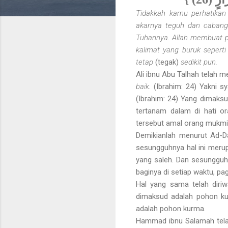
Tidakkah kamu perhatikan
akarnya teguh dan caban
Tuhannya. Allah membuat 
kalimat yang buruk sepert
tetap
(tegak)
sedikit pun.
Ali ibnu Abu Talhah telah
baik.
(Ibrahim: 24) Yakni s
(Ibrahim: 24) Yang dimaks
tertanam dalam di hati 
tersebut amal orang mukmin 
Demikianlah menurut Ad-Da
sesungguhnya hal ini meru
yang saleh. Dan sesungguh
baginya di setiap waktu, pa
Hal yang sama telah diri
dimaksud adalah pohon kur
adalah pohon kurma.
Hammad ibnu Salamah telah