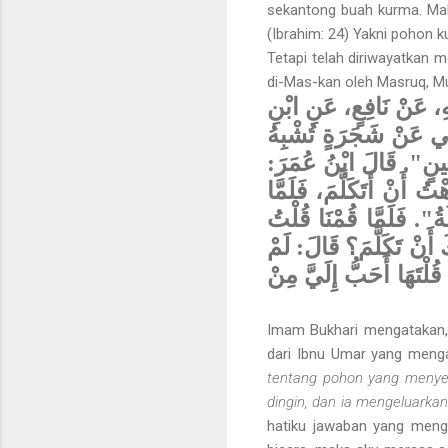
sekantong buah kurma. Ma
(Ibrahim: 24) Yakni pohon k
Tetapi telah diriwayatkan me
di-Mas-kan oleh Masruq, Muj
هِ، عَنْ نَافِعٍ، عَنِ ابْنِ
ونِي عَنْ شَجَرَةٍ تُشْبِهُ
-ّ حِينٍ". قَالَ ابْنُ عُمَرَ
تُ أَنْ أَتَكَلَّمَ، فَلَمَّا
ُ". فَلَمَّا قُمْنَا قُلْتُ
َ أَنْ تَكَلَّمَ؟ قَالَ: لَمْ
ُلْتَهَا أَحَبُّ إِلَيَّ مِنْ
Imam Bukhari mengatakan, t
dari Ibnu Umar yang menga
tentang pohon yang menyer
dingin, dan ia mengeluarka
hatiku jawaban yang meng