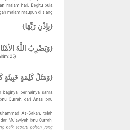
an malam hari. Begitu pula
engah malam maupun di siang
{بِإِذْنِ رَبِّهَا}
وَيَضْرِبُ اللَّهُ الأمْثَالَ}
ahim: 25)
وَمَثَلُ كَلِمَةٍ خَبِيثَةٍ ك}
n baginya; perihalnya sama
bnu Qurrah, dari Anas ibnu
Muhammad As-Sakan, telah
dari Mu'awiyah ibnu Qurrah,
g baik seperti pohon yang