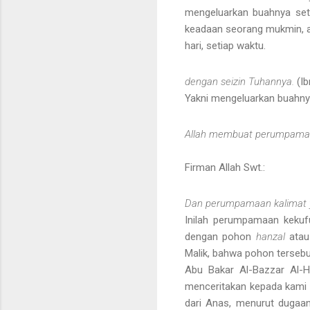
mengeluarkan buahnya seti
keadaan seorang mukmin, am
hari, setiap waktu.
dengan seizin Tuhannya.
(Ib
Yakni mengeluarkan buahnya 
Allah membuat perumpamaa
Firman Allah Swt.:
Dan perumpamaan kalimat y
Inilah perumpamaan kekufu
dengan pohon
hanzal
atau
Malik, bahwa pohon terseb
Abu Bakar Al-Bazzar Al-
menceritakan kepada kami A
dari Anas, menurut dugaa