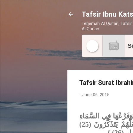
Tafsir Ibnu Kats
Terjemah Al Qur'an, Tafsir 
Al Qur'an
S
Tafsir Surat Ibrah
-
June 06, 2015
{ وَفَرْعُهَا فِي السَّمَاءِ
(24) تُؤْتِي أُكُلَهَا كُلَّ حِينٍ بِإِذْنِ رَبِّهَا وَيَضْرِبُ اللَّهُ الأمْثَالَ لِلنَّاسِ لَعَلَّهُمْ يَتَذَكَّرُونَ (25)
رٍ (26