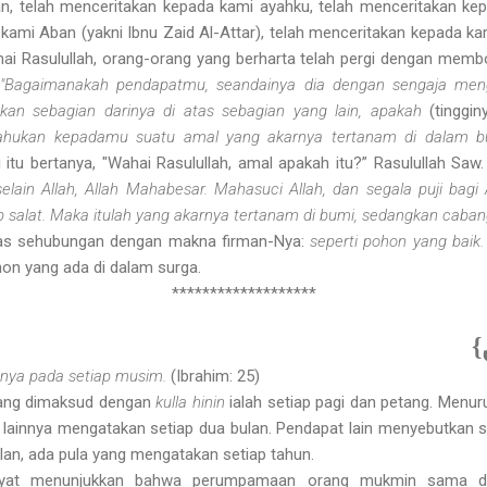
, telah menceritakan kepada kami ayahku, telah menceritakan kep
kami Aban (yakni Ibnu Zaid Al-Attar), telah menceritakan kepada 
ahai Rasulullah, orang-orang yang berharta telah pergi dengan mem
:
"Bagaimanakah pendapatmu, seandainya dia dengan sengaja men
kan sebagian darinya di atas sebagian yang lain, apakah
(tinggi
ahukan kepada­mu suatu amal yang akarnya tertanam di dalam 
i itu bertanya, "Wahai Rasulullah, amal apakah itu?” Rasulullah Sa
lain Allah, Allah Mahabesar. Mahasuci Allah, dan segala puji bagi 
p salat. Maka itulah yang akarnya tertanam di bumi, sedangkan cabang
bbas sehubungan dengan makna firman-Nya:
seperti pohon yang baik
on yang ada di dalam surga.
*******************
{ٍ
nya pada setiap musim.
(Ibrahim: 25)
yang dimaksud dengan
kulla hinin
ialah setiap pagi dan petang. Menuru
 lainnya mengatakan setiap dua bulan. Pendapat lain menyebutkan s
lan, ada pula yang mengatakan setiap tahun.
 ayat menunjukkan bahwa perumpamaan orang mukmin sama d