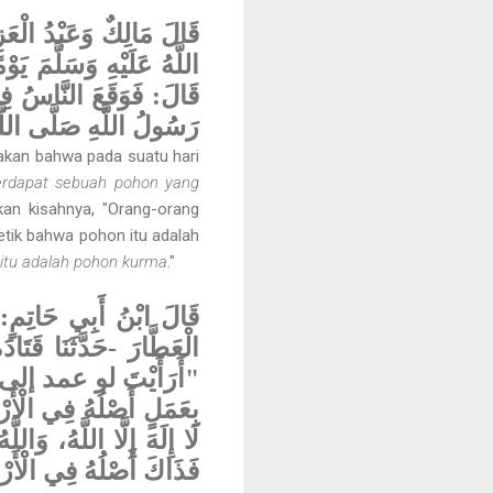
قَالَ مَالِكٌ وَعَبْدُ الْعَ
اللَّهُ عَلَيْهِ وَسَلَّمَ".
قَالَ: فَوَقَعَ النَّاسُ فِي
رَسُولُ اللَّهِ صَلَّى الل] "
takan bahwa pada suatu hari
erdapat sebuah pohon yang
kan kisahnya, "Orang-orang
etik bahwa pohon itu adalah
itu adalah pohon kurma
."
قَالَ ابْنُ أَبِي حَاتِمٍ: ح
الْعَطَّارَ -حَدَّثَنَا قَت:
أَرَأَيْتَ لو عمد إلى 
بِعَمَلٍ أَصْلُهُ فِي الْ:
لَا إِلَهَ إِلَّا اللَّهُ، وَ،
فَذَاكَ أَصْلُهُ فِي الْأ"