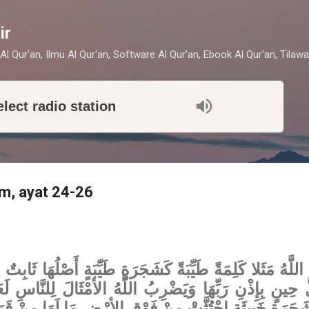
Skip to main content
ir
Al Qur'an, Ilmu Al Qur'an, Software Al Qur'an, Ebook Al Qur'an, Tilawa
elect radio station
im, ayat 24-26
َّهُ مَثَلا كَلِمَةً طَيِّبَةً كَشَجَرَةٍ طَيِّبَةٍ أَصْلُهَا ثَابِتٌ
 كَشَجَرَةٍ خَبِيثَةٍ اجْتُثَّتْ مِنْ فَوْقِ الأرْضِ مَا لَهَا مِنْ قَرَا