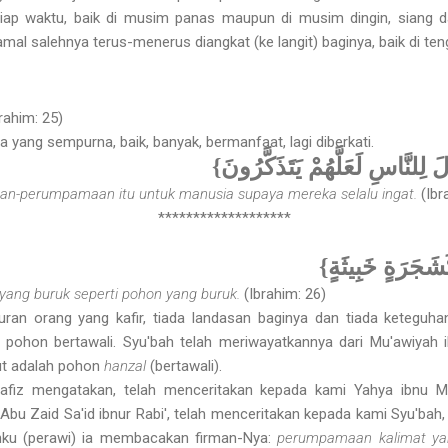
ap waktu, baik di musim panas maupun di musim dingin, siang d
al salehnya terus-menerus diangkat (ke langit) baginya, baik di t
rahim: 25)
yang sempurna, baik, banyak, bermanfaat, lagi diberkati.
{ لِلنَّاسِ لَعَلَّهُمْ يَتَذَكَّرُونَ
n-perumpamaan itu untuk manusia supaya mereka selalu ingat.
(Ibr
*******************
{َشَجَرَةٍ خَبِيثَةٍ
ang buruk seperti pohon yang buruk.
(Ibrahim: 26)
ran orang yang kafir, tiada landasan baginya dan tiada keteguha
 pohon bertawali. Syu'bah telah meriwayatkannya dari Mu'awiyah i
ut adalah pohon
hanzal
(bertawali).
Hafiz mengatakan, telah menceritakan kepada kami Yahya ibnu 
bu Zaid Sa'id ibnur Rabi', telah menceritakan kepada kami Syu'bah, 
nku (perawi) ia membacakan firman-Nya:
perumpamaan kalimat yan