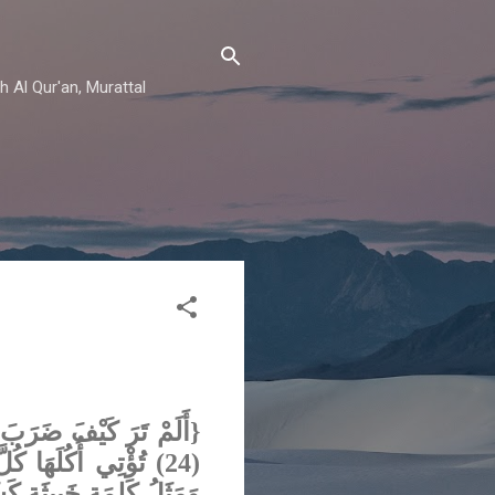
h Al Qur'an, Murattal
أَلَمْ تَرَ كَيْفَ ضَرَبَ الل
وَمَثَلُ كَلِمَةٍ خَبِيثَةٍ) }