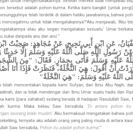
egan untuk mengemukakannya. Setelah mereka tidak menjawab sep
on tersebut adalah pohon kurma. Ketika kami bangkit (untuk pergi)
 sesungguhnya telah terdetik di dalam hatiku jawabannya, bahwa poh
g mencegahmu untuk tidak mengatakannya?'Aku menjawab, 'Aku tida
gatakan­nya atau aku segan mengatakan sesuatu.' Umar berkata
ku sukai daripada anu dan anu'."
سُفْيَانُ، عَنِ ابْنِ أَبِي نَجِيحٍ، عَنْ مُجَاهِدٍ: صَحِبْتُ ابْن
َنْ رَسُولِ اللَّهِ صَلَّى اللَّهُ عَلَيْهِ وَسَلَّمَ إِلَّا حَدِيثًا وَ
ّهُ عَلَيْهِ وَسَلَّمَ فَأَتَى بِجِمَارٍ. فَقَالَ: "مِنَ الشَّجَرِ
َرَدْتُ أَنْ أَقُولَ: هِيَ النَّخْلَةُ، فَنَظَرَتْ فَإِذَا أَنَا أَص
ّى اللَّهُ عَلَيْهِ وَسَلَّمَ: "هِيَ النَّخْلَةُ
lah menceritakan kepada kami Sufyan, dari Ibnu Abu Najih, dar
inah, dan ia tidak mendengar dari Ibnu Umar suatu hadis dari Rasu
ika kami (para sahabat) sedang berada di hadapan Rasulullah Saw., 
uah kurma. Maka beliau Saw. bersabda:
'Di antara pohon it
an seorang lelaki muslim.'
Aku bermaksud mengatakan bahwa poho
keliling, ternyata aku adalah orang yang paling muda di antara k
ullah Saw. bersabda,
'Pohon itu adalah pohon kurma
'."