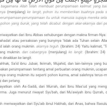
 bagaimana Allah telah membuat perumpamaan kalimat yang baik
gnya
(menjulang)
ke langit, pohon itu memberikan buahnya pada s
perumpamaan-perumpamaan itu untuk manusia supaya mereka sela
i pohon yang buruk, yang telah dicabut dengan akar-akarnya dari p
 meriwayatkan dari Ibnu Abbas sehubungan dengan makna firman-Nya:
yahadat atau persaksian yang bunyinya 'tidak ada Tuhan selain Alla
ud ialah orang mukmin.
akarnya teguh.
(Ibrahim: 24) Yaitu kalimat, '
orang mukmin.
dan cabangnya
(menjulang)
ke langit.
(Ibrahim: 24)
dinaikkan ke langit.
hhak, Sa'id ibnu Jubair, Ikrimah, Mujahid, dan lain-lainnya yang 
pakan perumpamaan tentang amal perbuatan orang mukmin, ucapan
nya orang mukmin itu seperti pohon kurma, amal salehnya terus-men
gi dan petang.
wayatkan oleh As-Saddi, dari Murrah, dari Ibnu Mas'ud yang me
ma. Juga menurut riwayat Syu'bah, dari Mu'awiyah ibnu Qurrah, 
 meriwayatkan dari Syu'aib ibnul Habhab, dari Anas, bahwa Rasulu