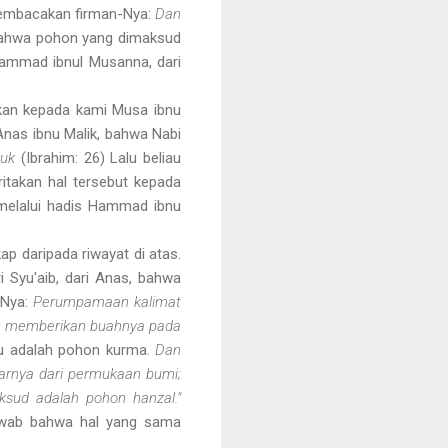
membacakan firman-Nya:
Dan
 bahwa pohon yang dimaksud
hammad ibnul Musanna, dari
kan kepada kami Musa ibnu
Anas ibnu Malik, bahwa Nabi
ruk
(Ibrahim: 26) Lalu beliau
ritakan hal tersebut kepada
 melalui hadis Hammad ibnu
ap daripada riwayat di atas.
 Syu'aib, dari Anas, bahwa
-Nya:
Perumpamaan kalimat
itu memberikan buahnya pada
tu adalah pohon kurma.
Dan
arnya dari permukaan bumi;
ksud adalah pohon
hanzal."
jawab bahwa hal yang sama