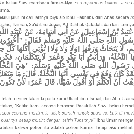
ka beliau Saw. membaca firman-Nya:
perumpamaan kalimat yang bai
urma.
lalui jalur ini dari lainnya (Syu'aib ibnul Habhab), dari Anas secara
m
ahid, Ikrimah, Sa'id ibnu Jubair, Ad-Dahhak Qatadah, dan lain-lainnya
َا عُبَيدُ بْنُ إِسْمَاعِيلَ، عَنْ أَبِي أُسَامَةَ، عَنْ عُبَيْدِ اللَّ
رَسُولِ اللَّهِ صَلَّى اللَّهُ عَلَيْهِ وَسَلَّمَ فَقَالَ: "أَخْبِرُ
مِ، لَا يَتَحَاتُّ وَرَقُهَا [وَلَا وَلَا وَلَا] تُؤْتِي أُكُلَهَا كُلَ
النَّخْلَةُ، وَرَأَيْتُ أَبَا بَكْرٍ وَعُمَرَ لَا يَتَكَلَّمَانِ، فَكَرِهْ
َ رَسُولُ اللَّهِ صَلَّى اللَّهُ عَلَيْهِ وَسَلَّمَ: "هِيَ النَّخْلَة
هِ لَقَدْ كَانَ وَقَعَ فِي نَفْسِي أَنَّهَا النَّخْلَةُ. قَالَ: مَا مَنَعَك
ِهْتُ أَنْ أَتَكَلَّمَ أَوْ أَقُولَ شَيْئًا. قَالَ عُمَرُ: لَأَنْ تَكُونَ ق
elah menceritakan kepada kami Ubaid ibnu Ismail, dari Abu Usamah, d
takan, "Ketika kami sedang bersama Rasulullah Saw., beliau bers
upai seorang muslim, ia tidak pernah rontok daunnya, baik di m
n buahnya setiap musim dengan seizin Tuhannya'
." Ibnu Umar mengata
atakan bahwa pohon itu adalah pohon kurma. Tetapi aku melihat