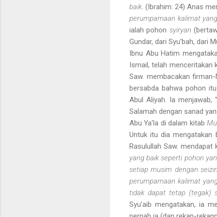
baik
. (Ibrahim: 24) Anas 
perumpamaan kalimat yang 
ialah pohon
syiryan
(berta
Gundar, dari Syu'bah, dari 
Ibnu Abu Hatim mengataka
Ismail, telah menceritakan
Saw. membacakan firman-
bersabda bahwa pohon it
Abul Aliyah. Ia menjawab,
Salamah dengan sanad yan
Abu Ya'la di dalam kitab
Mu
Untuk itu dia mengatakan 
Rasulullah Saw. mendapat 
yang baik seperti pohon ya
setiap musim dengan seizi
perumpamaan kalimat yang 
tidak dapat tetap (tegak) 
Syu'aib mengatakan, ia m
pernah ia (dan rekan-rekann