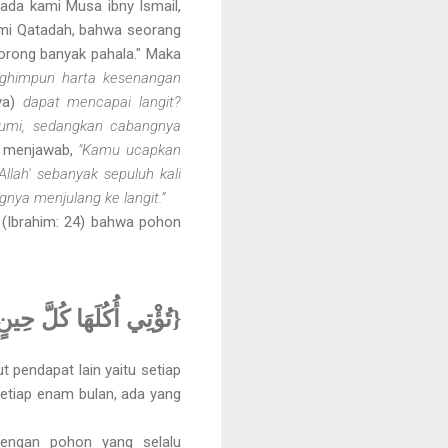
ada kami Musa ibny Ismail,
kami Qatadah, bahwa seorang
borong banyak pahala." Maka
ghimpun harta kesenangan
nya)
dapat mencapai langit?
bumi, sedangkan cabangnya
w. menjawab,
"Kamu ucapkan
Allah' sebanyak sepuluh kali
nya menjulang ke langit.”
.
(Ibrahim: 24) bahwa pohon
تُؤْتِي أُكُلَهَا كُلَّ حِين}
t pendapat lain yaitu setiap
etiap enam bulan, ada yang
engan pohon yang selalu