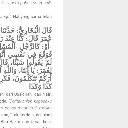
k seperti pohon yang baik.
auquf.
Hal yang sama telah
.
قَالَ الْبُخَارِيُّ: حَدَّثَن
عُمَرَ قَالَ: كُنَّا عِنْدَ 
أَوْ: كَالرَّجُلِ -اَلْمُسْلِ:
فَوَقَعَ فِي نَفْسِي أَنَّهَا 
لَمْ يَقُولُوا شَيْئًا، قَال
لِعُمَرَ: يَا أَبَتَا، وَاللَّ
أَرَكُمْ تَتَكَلَّمُونَ، فَكَر
كَذَا وَكَذَا
ari Ubaidillah, dari Nafi',
abda,
'Ceritakanlah kepadaku
usim panas maupun di musim
kan, "Lalu terdetik di dalam
 Abu Bakar dan Umar tidak