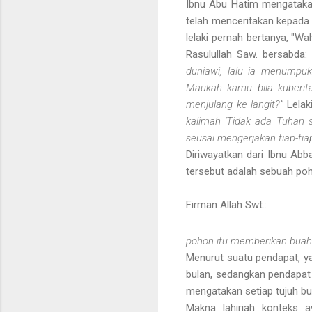
Ibnu Abu Hatim mengatakan
telah menceritakan kepada 
lelaki pernah bertanya, "W
Rasulullah Saw. bersabda
duniawi, lalu ia menumpuk
Maukah kamu bila kuberit
menjulang ke langit?”
Lelak
kalimah 'Tidak ada Tuhan se
seusai mengerjakan tiap-tia
Diriwayatkan dari Ibnu A
tersebut adalah sebuah poh
Firman Allah Swt.:
pohon itu memberikan buah
Menurut suatu pendapat, 
bulan, sedangkan pendapat
mengatakan setiap tujuh bu
Makna lahiriah konteks