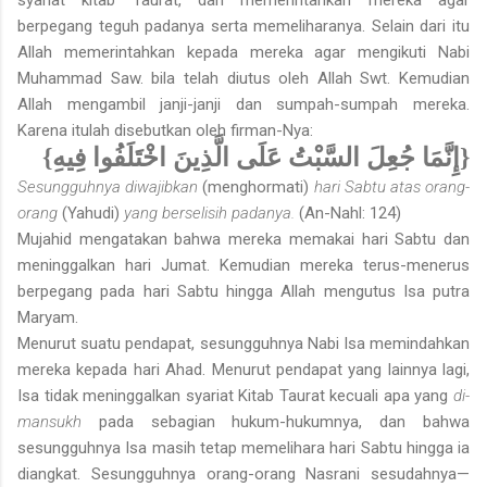
berpegang teguh padanya serta memeliharanya. Selain dari itu
Allah memerintahkan kepada mereka agar mengikuti Nabi
Muhammad Saw. bila telah diutus oleh Allah Swt. Kemudian
Allah mengambil janji-janji dan sumpah-sumpah mereka.
Karena itulah disebutkan oleh firman-Nya:
{إِنَّمَا جُعِلَ السَّبْتُ عَلَى الَّذِينَ اخْتَلَفُوا فِيهِ}
Sesungguhnya diwajibkan
(menghormati)
hari Sabtu atas orang-
orang
(Yahudi)
yang berselisih padanya.
(An-Nahl: 124)
Mujahid mengatakan bahwa mereka memakai hari Sabtu dan
meninggal­kan hari Jumat. Kemudian mereka terus-menerus
berpegang pada hari Sabtu hingga Allah mengutus Isa putra
Maryam.
Menurut suatu pendapat, sesungguhnya Nabi Isa memindahkan
mereka kepada hari Ahad. Menurut pendapat yang lainnya lagi,
Isa tidak meninggalkan syariat Kitab Taurat kecuali apa yang
di-
mansukh
pada sebagian hukum-hukumnya, dan bahwa
sesungguhnya Isa masih tetap memelihara hari Sabtu hingga ia
diangkat. Sesungguhnya orang-orang Nasrani sesudahnya—