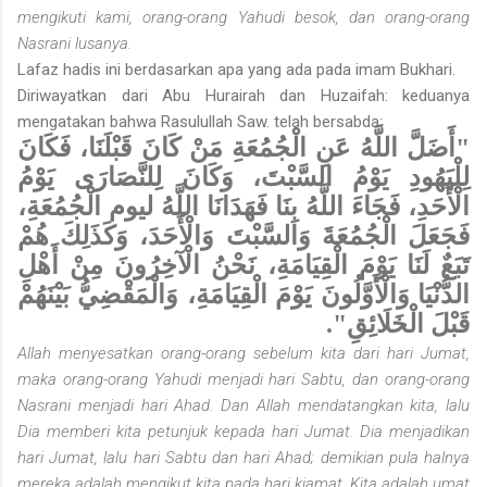
mengikuti kami, orang-orang Yahudi besok, dan orang-orang
Nasrani lusanya.
Lafaz hadis ini berdasarkan apa yang ada pada imam Bukhari.
Diriwayatkan dari Abu Hurairah dan Huzaifah: keduanya
mengata­kan bahwa Rasulullah Saw. telah bersabda:
"أَضَلَّ اللَّهُ عَنِ الْجُمُعَةِ مَنْ كَانَ قَبْلَنَا، فَكَانَ
لِلْيَهُودِ يَوْمُ السَّبْتَ، وَكَانَ لِلنَّصَارَى يَوْمُ
الْأَحَدِ، فَجَاءَ اللَّهُ بِنَا فَهَدَانَا اللَّهُ ليوم
الْجُمُعَةِ،
فَجَعَلَ الْجُمُعَةَ وَالسَّبْتَ وَالْأَحَدَ، وَكَذَلِكَ هُمْ
تَبَعٌ لَنَا يَوْمَ الْقِيَامَةِ، نَحْنُ الْآخِرُونَ مِنْ أَهْلِ
الدُّنْيَا وَالْأَوَّلُونَ يَوْمَ الْقِيَامَةِ، وَالْمَقْضِيُّ بَيْنَهُمْ
قَبْلَ الْخَلَائِقِ".
Allah menyesatkan orang-orang sebelum kita dari hari Jumat,
maka orang-orang Yahudi menjadi hari Sabtu, dan orang-orang
Nasrani menjadi hari Ahad. Dan Allah mendatangkan kita, lalu
Dia memberi kita petunjuk kepada hari Jumat. Dia menjadikan
hari Jumat, lalu hari Sabtu dan hari Ahad; demikian pula halnya
mereka adalah mengikut kita pada hari kiamat. Kita adalah umat