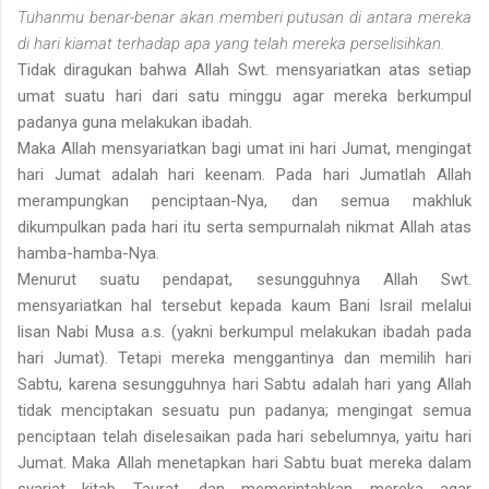
Tuhanmu benar-benar akan memberi putusan di antara mereka
di hari kiamat terhadap apa yang telah mereka perselisihkan.
Tidak diragukan bahwa Allah Swt. mensyariatkan atas setiap
umat suatu hari dari satu minggu agar mereka berkumpul
padanya guna melakukan ibadah.
Maka Allah mensyariatkan bagi umat ini hari Jumat, mengingat
hari Jumat adalah hari keenam. Pada hari Jumatlah Allah
merampung­kan penciptaan-Nya, dan semua makhluk
dikumpulkan pada hari itu serta sempurnalah nikmat Allah atas
hamba-hamba-Nya.
Menurut suatu pendapat, sesungguhnya Allah Swt.
mensyariatkan hal tersebut kepada kaum Bani lsrail melalui
lisan Nabi Musa a.s. (yakni berkumpul melakukan ibadah pada
hari Jumat). Tetapi mereka menggantinya dan memilih hari
Sabtu, karena sesungguhnya hari Sabtu adalah hari yang Allah
tidak menciptakan sesuatu pun padanya; mengingat semua
penciptaan telah diselesaikan pada hari sebelumnya, yaitu hari
Jumat. Maka Allah menetapkan hari Sabtu buat mereka dalam
syariat kitab Taurat, dan memerintahkan mereka agar