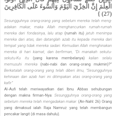
الْعِلْمَ إِنَّ الْخِزْيَ الْيَوْمَ وَالسُّوءَ عَلَى الْكَافِرِينَ
(27) }
Sesungguhnya orang-orang yang sebelum mereka telah meng­
adakan makar, maka Allah menghancurkan rumah-rumah
mereka dari fondasinya, lalu atap
(rumah itu)
jatuh menimpa
mereka dari atas, dan datanglah azab itu kepada mereka dari
tempat yang tidak mereka sadari. Kemudian Allah menghinakan
mereka di hari kiamat, dan berfirman, "Di manakah sekutu-
sekutu-Ku itu
(yang karena membelanya)
kalian selalu
memusuhi mereka
(nabi-nabi dan orang-orang mukmin)?”
Berkatalah orang-orang yang telah diberi ilmu, "Sesungguhnya
kehinaan dan azab hari ini ditimpakan atas orang-orang yang
kafir.”
Al-Aufi telah meriwayatkan dari Ibnu Abbas sehubungan
dengan makna firman-Nya:
Sesungguhnya orang-orang yang
sebelum mereka telah meng­adakan makar.
(An-Nahl: 26) Orang
yang dimaksud ialah Raja Namruz yang telah membangun
pencakar langit (di masa dahulu).