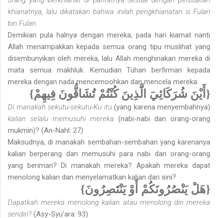
khianatnya, lalu dikatakan bahwa inilah pengkhianatan si Fulan
bin Fulan.
Demikian pula halnya dengan mereka, pada hari kiamat nanti
Allah menampakkan kepada semua orang tipu muslihat yang
disembunyikan oleh mereka, lalu Allah menghinakan mereka di
mata semua makhluk. Kemudian Tuhan berfirman kepada
mereka dengan nada mencemoohkan dan mencela mereka:
{أَيْنَ شُرَكَائِيَ الَّذِينَ كُنْتُمْ تُشَاقُّونَ فِيهِمْ}
Di manakah sekutu-sekutu-Ku itu
(yang karena menyembahnya)
kalian selalu memusuhi mereka
(nabi-nabi dan orang-orang
muk­min)? (An-Nahl: 27)
Maksudnya, di manakah sembahan-sembahan yang karenanya
kalian berperang dan memusuhi para nabi dan orang-orang
yang beriman? Di manakah mereka? Apakah mereka dapat
menolong kalian dan menye­lamatkan kalian dari sini?
{هَلْ يَنْصُرُونَكُمْ أَوْ يَنْتَصِرُونَ}
Dapatkah mereka menolong kalian atau menolong diri mereka
sendiri?
(Asy-Syu'ara: 93)