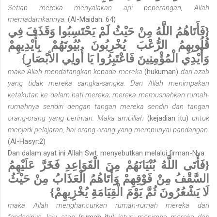
Setiap mereka menyalakan api peperangan, Allah
memadamkannya.
(Al-Maidah: 64)
{فَأَتَاهُمُ اللَّهُ مِنْ حَيْثُ لَمْ يَحْتَسِبُوا وَقَذَفَ فِي
قُلُوبِهِمُ الرُّعْبَ يُخْرِبُونَ بُيُوتَهُمْ بِأَيْدِيهِمْ
وَأَيْدِي الْمُؤْمِنِينَ فَاعْتَبِرُوا يَا أُولِي الأبْصَارِ}
maka Allah mendatangkan kepada mereka
(hukuman)
dari azab
yang tidak mereka sangka-sangka. Dan Allah menimpakan
ketakutan ke dalam hati mereka; mereka memusnahkan rumah-
rumahnya sendiri dengan tangan mereka sendiri dan tangan
orang-orang yang beriman. Maka ambillah
(kejadian itu)
untuk
menjadi pelajaran, hai orang-orang yang mempunyai pandangan.
(Al-Hasyr:2)
Dan dalam ayat ini Allah Swt. menyebutkan melalui firman-Nya:
{فَأَتَى اللَّهُ بُنْيَانَهُمْ مِنَ الْقَوَاعِدِ فَخَرَّ عَلَيْهِمُ
السَّقْفُ مِنْ فَوْقِهِمْ وَأَتَاهُمُ الْعَذَابُ مِنْ حَيْثُ
لَا يَشْعُرُونَ ثُمَّ يَوْمَ الْقِيَامَةِ يُخْزِيهِمْ}
maka Allah menghancurkan rumah-rumah mereka dari
fondasinya, lalu atap
(rumah itu)
jatuh menimpa mereka dari