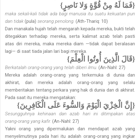
{فَمَا لَهُ مِنْ قُوَّةٍ وَلا نَاصِرٍ}
maka sekali-kali tidak ada bagi manusia itu suatu kekuatan pun
dan tidak
(pula)
seorang penolong.
(Ath-Thariq: 10)
Dan manakala hujah telah mengarah kepada mereka, bukti telah
ditegak­kan terhadap mereka, serta kalimat azab telah pasti
atas diri mereka, maka mereka diam —tidak dapat beralasan
lagi— di saat tiada jalan lari bagi mereka.
{قَالَ الَّذِينَ أُوتُوا الْعِلْمَ}
Berkatalah orang-orang yang telah diberi ilmu.
(An-Nahl: 27)
Mereka adalah orang-orang yang terkemuka di dunia dan
akhirat, dan mereka adalah orang-orang yang selalu
memberitakan tentang perkara yang hak di dunia dan di akhirat.
Pada saat itu mereka mengatakan:
{إِنَّ الْخِزْيَ الْيَوْمَ وَالسُّوءَ عَلَى الْكَافِرِينَ}
Sesungguhnya kehinaan dan azab hari ini ditimpakan atas
orang-orang yang kafir.
(An-Nahl: 27)
Yakni orang yang dipermalukan dan mendapat azab yang
menyelimutinya pada hari itu adalah orang-orang yang ingkar