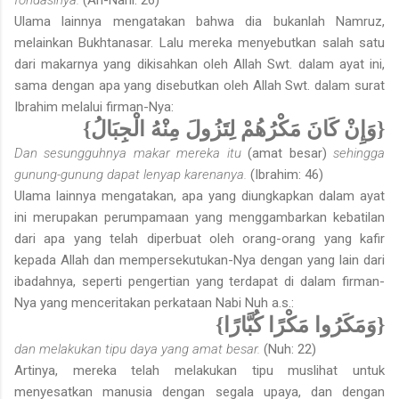
Ulama lainnya mengatakan bahwa dia bukanlah Namruz,
melainkan Bukhtanasar. Lalu mereka menyebutkan salah satu
dari makarnya yang dikisahkan oleh Allah Swt. dalam ayat ini,
sama dengan apa yang disebutkan oleh Allah Swt. dalam surat
Ibrahim melalui firman-Nya:
{وَإِنْ كَانَ مَكْرُهُمْ لِتَزُولَ مِنْهُ الْجِبَالُ}
Dan sesungguhnya makar mereka itu
(amat besar)
sehingga
gunung-gunung dapat lenyap karenanya.
(Ibrahim: 46)
Ulama lainnya mengatakan, apa yang diungkapkan dalam ayat
ini merupakan perumpamaan yang menggambarkan kebatilan
dari apa yang telah diperbuat oleh orang-orang yang kafir
kepada Allah dan mempersekutukan-Nya dengan yang lain dari
ibadahnya, seperti penger­tian yang terdapat di dalam firman-
Nya yang menceritakan perkataan Nabi Nuh a.s.:
{وَمَكَرُوا مَكْرًا كُبَّارًا}
dan melakukan tipu daya yang amat besar.
(Nuh: 22)
Artinya, mereka telah melakukan tipu muslihat untuk
menyesatkan manusia dengan segala upaya, dan dengan