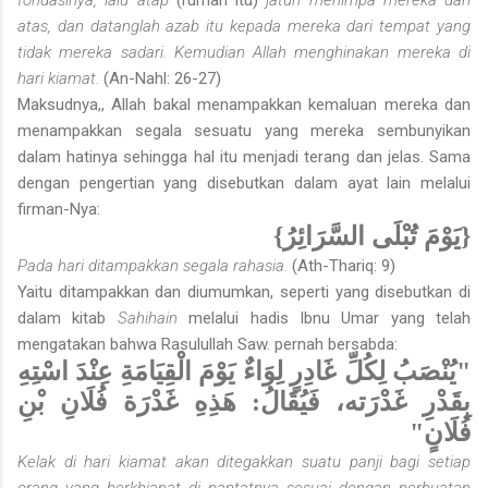
atas, dan datang­lah azab itu kepada mereka dari tempat yang
tidak mereka sadari. Kemudian Allah menghinakan mereka di
hari kiamat.
(An-Nahl: 26-27)
Maksudnya,, Allah bakal menampakkan kemaluan mereka dan
menampakkan segala sesuatu yang mereka sembunyikan
dalam hatinya sehingga hal itu menjadi terang dan jelas. Sama
dengan pengertian yang disebutkan dalam ayat lain melalui
firman-Nya:
{يَوْمَ تُبْلَى السَّرَائِرُ}
Pada hari ditampakkan segala rahasia.
(Ath-Thariq: 9)
Yaitu ditampakkan dan diumumkan, seperti yang disebutkan di
dalam kitab
Sahihain
melalui hadis Ibnu Umar yang telah
mengatakan bahwa Rasulullah Saw. pernah bersabda:
"يُنْصَبُ لِكُلِّ غَادِرٍ لِوَاءٌ يَوْمَ الْقِيَامَةِ عِنْدَ اسْتِهِ
بِقَدْرِ غَدْرَته، فَيُقَالُ: هَذِهِ غَدْرَة فُلَانِ بْنِ
فُلَانٍ"
Kelak di hari kiamat akan ditegakkan suatu panji bagi setiap
orang yang berkhianat di pantatnya sesuai dengan perbuatan