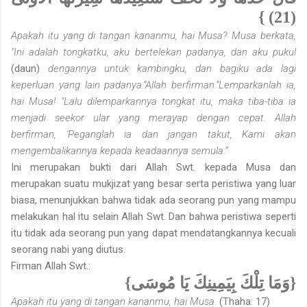
(21) }
Apakah itu yang di tangan kananmu, hai Musa? Musa berkata,
"Ini adalah tongkatku, aku bertelekan padanya, dan aku pukul
(daun)
dengannya untuk kambingku, dan bagiku ada lagi
keperluan yang lain padanya.”Allah berfirman.”Lemparkanlah ia,
hai Musa! "Lalu dilemparkannya tongkat itu, maka tiba-tiba ia
menjadi seekor ular yang merayap dengan cepat. Allah
berfirman, 'Peganglah ia dan jangan takut, Kami akan
mengembalikannya kepada keadaannya semula.”
Ini merupakan bukti dari Allah Swt. kepada Musa dan
merupakan suatu mukjizat yang besar serta peristiwa yang luar
biasa, menunjukkan bahwa tidak ada seorang pun yang mampu
melakukan hal itu selain Allah Swt. Dan bahwa peristiwa seperti
itu tidak ada seorang pun yang dapat men­datangkannya kecuali
seorang nabi yang diutus.
Firman Allah Swt.:
{وَمَا تِلْكَ بِيَمِينِكَ يَا مُوسَى}
Apakah itu yang di tangan kananmu, hai Musa.
(Thaha: 17)