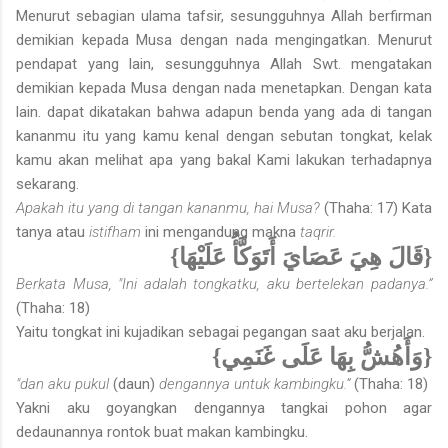
Menurut sebagian ulama tafsir, sesungguhnya Allah berfirman
demikian kepada Musa dengan nada mengingatkan. Menurut
pendapat yang lain, se­sungguhnya Allah Swt. mengatakan
demikian kepada Musa dengan nada menetapkan. Dengan kata
lain. dapat dikatakan bahwa adapun benda yang ada di tangan
kananmu itu yang kamu kenal dengan sebutan tongkat, kelak
kamu akan melihat apa yang bakal Kami lakukan terhadapnya
sekarang.
Apakah itu yang di tangan kananmu, hai Musa?
(Thaha: 17) Kata
tanya atau
istifham
ini mengandung makna
taqrir.
{قَالَ هِيَ عَصَايَ أَتَوَكَّأُ عَلَيْهَا}
Berkata Musa, "Ini adalah tongkatku, aku bertelekan padanya.”
(Thaha: 18)
Yaitu tongkat ini kujadikan sebagai pegangan saat aku berjalan.
{وَأَهُشُّ بِهَا عَلَى غَنَمِي}
"dan aku pukul
(daun)
dengannya untuk kambingku.”
(Thaha: 18)
Yakni aku goyangkan dengannya tangkai pohon agar
dedaunannya rontok buat makan kambingku.