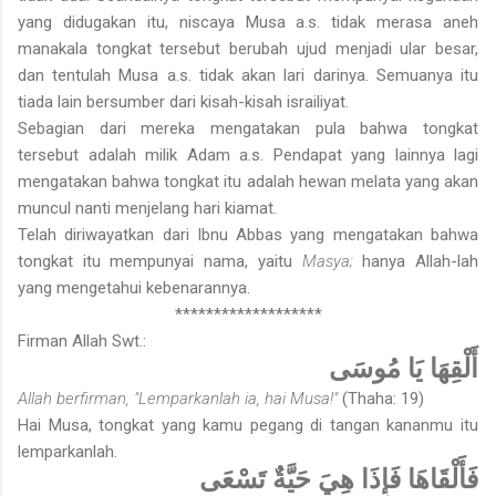
yang didugakan itu, niscaya Musa a.s. tidak merasa aneh
manakala tongkat tersebut berubah ujud menjadi ular besar,
dan tentulah Musa a.s. tidak akan lari darinya. Semuanya itu
tiada lain bersumber dari kisah-kisah israiliyat.
Sebagian dari mereka mengatakan pula bahwa tongkat
tersebut adalah milik Adam a.s. Pendapat yang lainnya lagi
mengatakan bahwa tongkat itu adalah hewan melata yang akan
muncul nanti menjelang hari kiamat.
Telah diriwayatkan dari Ibnu Abbas yang mengatakan bahwa
tongkat itu mempunyai nama, yaitu
Masya;
hanya Allah-lah
yang mengetahui kebenarannya.
*******************
Firman Allah Swt.:
أَلْقِهَا يَا مُوسَى
Allah berfirman, "Lemparkanlah ia, hai Musa!"
(Thaha: 19)
Hai Musa, tongkat yang kamu pegang di tangan kananmu itu
lemparkanlah.
فَأَلْقَاهَا فَإِذَا هِيَ حَيَّةٌ تَسْعَى