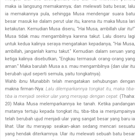
maka ia langsung memakannya; dan melewati batu besar, lalu
ia memakannya pula, sehingga Musa mendengar suara batu
besar masuk ke dalam perut ular itu, karena itu maka Musa lari
ketakutan. Kemudian Musa diseru, "Hai Musa, ambillah ular itu!"
Musa tidak mau mengambilnya karena takut. Lalu diseru lagi
untuk kedua kalinya seraya mengatakan kepadanya, "Hai Musa,
ambillah, janganlah kamu takut." Kemudian dalam seruan yang
ketiga kalinya disebutkan, "Engkau termasuk orang-orang yang
aman." Maka barulah Musa a.s. mau mengambilnya (dan ular itu
berubah ujud seperti semula, yaitu tongkatnya).
Wahb ibnu Munabbih telah mengatakan sehubungan dengan
makna firman-Nya:
Lalu dilemparkannya tongkat itu, maka tiba-
tiba ia menjadi seekor ular yang merayap dengan cepat.
(Thaha:
20) Maka Musa melemparkannya ke tanah. Ketika pandangan
matanya tertuju kepada tongkat itu, tiba-tiba ia menjumpainya
telah berubah ujud menjadi ular yang sangat besar yang baru ia
lihat. Ular itu merayap seakan-akan sedang mencari sesuatu
yang hendak diterkamnya. Ular itu melewati sebuah batu besar