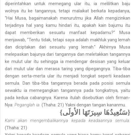
diperintahkan untuk memegang ular itu, ia melilitkan baju
wolnya itu ke tangannya, tetapi malaikat berkata kepadanya,
"Hai Musa, bagaimanakah menurutmu jika Allah mengizinkan
terjadinya hal yang kamu hindari itu, apakah kain bajumu itu
dapat memberikan sesuatu manfaat kepadamu?" Musa
menjawab, "Tentu tidak, tetapi saya adalah makhluk yang lemah
dan diciptakan dari sesuatu yang lemah." Akhirnya Musa
melepaskan bajunya dari tangannya dan meletakkan tangannya
ke mulut ular itu sehingga ia mendengar desisan yang keluar
dari mulut ular dan merasa taring yang dipegangnya. Tiba-tiba
dengan serta-merta ular itu menjadi tongkat seperti keadaan
semula. Dan tiba-tiba tangannya berada pada posisi semula
sewaktu ia memegangkan tangannya pada tongkatnya, yaitu
pada kedua cabangnya. Karena itulah disebutkan oleh firman-
Nya:
Peganglah ia.
(Thaha: 21) Yakni dengan tangan kananmu.
{سَنُعِيدُهَا سِيرَتَهَا الأولَى}
Kami akan mengembalikannya kepada keadaannya semula.
(Thaha: 21)
Yakni kepada keadaan semula yang biasa kamu kenal sebagai