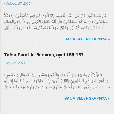
-
October 27, 2015
kepada kami Ma'mar, dari Az-Zuhri, dari Urwah, dari Aisyah
yang menceritakan bahwa permulaan wahyu yang disampaikan
عَمَّ يَتَساءَلُونَ (1) عَنِ النَّبَإِ الْعَظِيمِ (2) الَّذِي هُمْ فِيهِ مُخْتَلِفُونَ (3) كَلاَّ
kepada Rasulullah Saw. berupa mimpi yang benar dalam
سَيَعْلَمُونَ (4) ثُمَّ كَلاَّ سَيَعْلَمُونَ (5) أَلَمْ نَجْعَلِ الْأَرْضَ مِهاداً (6) وَالْجِبالَ
tidurnya. Dan beliau tidak sekali-kali melihat suatu mimpi,
أَوْتاداً (7) وَخَلَقْناكُمْ أَزْواجاً (8) وَجَعَلْنا نَوْمَكُمْ سُباتاً (9) وَجَعَلْنَا اللَّيْلَ
melainkan datangnya mimpi itu bagaikan sinar pagi hari.
لِباساً (10) وَجَعَلْنَا النَّهارَ مَعاشاً (11) وَبَنَيْنا فَوْقَكُمْ سَبْعاً شِداداً (12)
Kemudian dijadikan baginya suka menyendiri, dan beliau sering
BACA SELENGKAPNYA »
وَجَعَلْنا سِراجاً وَهَّاجاً (13) وَأَنْزَلْنا مِنَ الْمُعْصِراتِ مَاءً ثَجَّاجاً (14) لِنُخْرِجَ
datang ke Gua Hira, lalu melakukan ibadah di dalamnya selama
بِهِ حَبًّا وَنَباتاً (15) وَجَنَّاتٍ أَلْفافاً (16) Tentang apakah mereka saling
beberapa malam yang berbilang dan...
bertanya? Tentang berita yang besar, yang mereka
Tafsir Surat Al-Baqarah, ayat 155-157
perselisihkan tentang ini. Sekali-kali tidak; kelak mereka akan
-
April 24, 2015
mengetahui, kemudian sekali-kali tidak; kelak mereka akan
mengetahui. Bukankah Kami telah menjadikan bumi itu sebagai
{وَلَنَبْلُوَنَّكُمْ بِشَيْءٍ مِنَ الْخَوْفِ وَالْجُوعِ وَنَقْصٍ مِنَ الأمْوَالِ وَالأنْفُسِ
hamparan? Dan gunung-gunung sebagai pasak? Dan Kami
وَالثَّمَرَاتِ وَبَشِّرِ الصَّابِرِينَ (155) الَّذِينَ إِذَا أَصَابَتْهُمْ مُصِيبَةٌ قَالُوا إِنَّا لِلَّهِ
jadikan kalian berpasang-pasangan, dan Kami jadikan tidur
وَإِنَّا إِلَيْهِ رَاجِعُونَ (156) أُولَئِكَ عَلَيْهِمْ صَلَوَاتٌ مِنْ رَبِّهِمْ وَرَحْمَةٌ وَأُولَئِكَ
kalian untuk istirahat, dan Kami jadikan malam sebagai pakaian,
هُمُ الْمُهْتَدُونَ (157) } Dan sungguh akan Kami berikan cobaan
dan ...
BACA SELENGKAPNYA »
kepada kalian dengan sedikit ketakutan, kelaparan, kekurangan
harta, jiwa, dan buah-buahan. Dan berikanlah berita gembira
kepada orang-orang yang sabar (yaitu) orang-orang yang