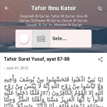
Skip to main content
Tafsir Ibnu Katsir
Terjemah Al Qur'an, Tafsir Al Qur'an, Ilmu Al
Qur'an, Software Al Qur'an, Ebook Al Qur'an,
Tilawah Al Qur'an, Murattal Al Qur'an
Select radio station
Tafsir Surat Yusuf, ayat 87-88
-
June 01, 2015
{يَا بَنِيَّ اذْهَبُوا فَتَحَسَّسُوا مِنْ يُوسُفَ وَأَخِيهِ
وَلا تَيْأَسُوا مِنْ رَوْحِ اللَّهِ إِنَّهُ لَا يَيْئَسُ مِنْ رَوْحِ
اللَّهِ إِلا الْقَوْمُ الْكَافِرُونَ (87) فَلَمَّا دَخَلُوا عَلَيْهِ
قَالُوا يَا أَيُّهَا الْعَزِيزُ مَسَّنَا وَأَهْلَنَا الضُّرُّ وَجِئْنَا
بِبِضَاعَةٍ مُزْجَاةٍ فَأَوْفِ لَنَا الْكَيْلَ وَتَصَدَّقْ عَلَيْنَا