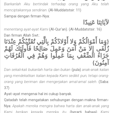
Biarkanlah Aku bertindak terhadap orang yang Aku telah
menciptakannya sendirian.
(Al-Muddatstsir: 11)
Sampai dengan firman-Nya:
لآيَاتِنَا عَنِيدًا
menentang ayat-ayat Kami
(Al-Qur'an). (Al-Muddatstsir: 16)
Dan firman Allah Swt.:
{وَمَا أَمْوَالُكُمْ وَلا أَوْلادُكُمْ بِالَّتِي تُقَرِّبُكُمْ عِنْدَنَا
زُلْفَى إِلا مَنْ آمَنَ وَعَمِلَ صَالِحًا فَأُولَئِكَ لَهُمْ
جَزَاءُ الضِّعْفِ بِمَا عَمِلُوا وَهُمْ فِي الْغُرُفَاتِ
آمِنُونَ}
Dan sekali-kali bukanlah harta dan bukan
(pula)
anak-anak kalian
yang mendekatkan kalian kepada Kami sedikit pun; tetapi orang-
orang yang beriman dan mengerjakan amal-amal saleh.
(Saba:
37)
Ayat-ayat mengenai hal ini cukup banyak.
Qatadah telah mengatakan sehubungan dengan makna firman-
Nya:
Apakah mereka mengira bahwa harta dan anak-anak yang
Kami berikan kepada mereka itu
(berarti bahwa)
Kami