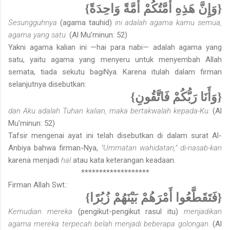
{وَإِنَّ هَذِهِ أُمَّتُكُمْ أُمَّةً وَاحِدَةً}
Sesungguhnya
(agama tauhid)
ini adalah agama kamu semua,
agama yang satu.
(Al Mu’minun: 52)
Yakni agama kalian ini —hai para nabi— adalah agama yang
satu, yaitu agama yang menyeru untuk menyembah Allah
semata, tiada sekutu bagi­Nya. Karena itulah dalam firman
selanjutnya disebutkan:
{وَأَنَا رَبُّكُمْ فَاتَّقُونِ}
dan Aku adalah Tuhan kalian, maka bertakwalah kepada-Ku.
(Al
Mu’minun: 52)
Tafsir mengenai ayat ini telah disebutkan di dalam surat Al-
Anbiya bahwa firman-Nya,
"Ummatan wahidatan," di-nasab-kan
karena menjadi
hal
atau kata keterangan keadaan.
*******************
Firman Allah Swt.:
{فَتَقَطَّعُوا أَمْرَهُمْ بَيْنَهُمْ زُبُرًا}
Kemudian mereka
(pengikut-pengikut rasul itu)
menjadikan
agama mereka terpecah belah menjadi beberapa golongan.
(Al