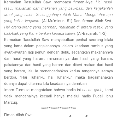
Kemudian Rasulullah Saw. membaca firman-Nya:
Hai rasul-
rasul, makanlah dari makanan yang baik-baik, dan kerjakanlah
amal yang saleh. Sesungguhnya Allah Maha Mengetahui apa
yang kalian kerjakan.
(Al Mu’minun: 51) Dan firman Allah Swt.:
Hai orang-orang yang beriman, makanlah di antara rezeki yang
baik-baik yang Kami berikan kepada kalian.
(Al-Baqarah: 172)
Kemudian Rasulullah Saw. menyebutkan perihal seorang lelaki
yang lama dalam perjalanannya, dalam keadaan rambut yang
awut-awutan lagi penuh dengan debu, sedangkan makanannya
dari hasil yang haram, minumannya dari hasil yang haram,
pakaiannya dari hasil yang haram dan diberi makan dari hasil
yang haram, lalu ia menengadahkan kedua tangannya seraya
berdoa, "Hai Tuhanku, hai Tuhanku," maka bagaimanakah
doanya dapat diterima bila keadaannya demikian.
Imam Turmuzi mengatakan bahwa hadis ini
hasan garib,
kami
tidak mengenalnya kecuali hanya melalui hadis Fudail ibnu
Marzuq.
*******************
Fiman Allah Swt.: