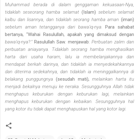
Muhammad berada di dalam genggaman kekuasaan-Nya,
tidaklah seseorang hamba selamat
(Islam)
sebelum selamat
kalbu dan lisannya, dan tidaklah seorang hamba aman
(iman)
sebelum aman tetangganya dari bawa'iq-nya.
Para sahabat
bertanya, "Wahai Rasulullah, apakah yang dimaksud dengan
bawa'iq-nya?."
Rasulullah Saw. menjawab:
Perbuatan zalim dan
perbuatan aniayanya. Tidaklah seorang hamba menghasilkan
harta dari usaha haram, lalu ia membelanjakan­nya dan
mendapat berkah darinya, dan tidaklah ia menyedekah­kannya
dan diterima sedekahnya, dan tidaklah ia meninggal­kannya di
belakang punggungnya
(sesudah mati),
melainkan harta itu
menjadi bekalnya menuju ke neraka. Sesungguhnya Allah tidak
menghapus keburukan dengan keburukan lagi, melain­kan
menghapus keburukan dengan kebaikan. Sesungguhnya hal
yang kotor itu tidak dapat menghapuskan hal yang kotor lagi.