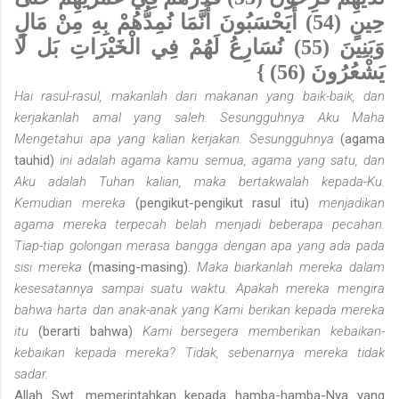
حِينٍ (54) أَيَحْسَبُونَ أَنَّمَا نُمِدُّهُمْ بِهِ مِنْ مَالٍ
وَبَنِينَ (55) نُسَارِعُ لَهُمْ فِي الْخَيْرَاتِ بَل لَا
يَشْعُرُونَ (56) }
Hai
rasul-rasul, makanlah dari makanan yang baik-baik, dan
kerjakanlah amal yang saleh. Sesungguhnya Aku Maha
Mengetahui apa yang kalian kerjakan. Sesungguhnya
(agama
tauhid)
ini adalah agama kamu semua, agama yang satu, dan
Aku adalah Tuhan kalian, maka bertakwalah kepada-Ku.
Kemudian mereka
(pengikut-pengikut rasul itu)
menjadikan
agama mereka terpecah belah menjadi beberapa pecahan.
Tiap-tiap golongan merasa bangga dengan apa yang ada pada
sisi mereka
(masing-masing).
Maka biarkanlah mereka dalam
kesesatannya sampai suatu waktu. Apakah mereka mengira
bahwa harta dan anak-anak yang Kami berikan kepada mereka
itu
(berarti bahwa)
Kami bersegera memberikan kebaikan-
kebaikan kepada mereka? Tidak, sebenarnya mereka tidak
sadar.
Allah Swt. memerintahkan kepada hamba-hamba-Nya yang