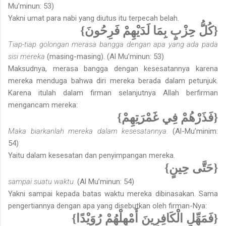
Mu’minun: 53)
Yakni umat para nabi yang diutus itu terpecah belah.
{كُلُّ حِزْبٍ بِمَا لَدَيْهِمْ فَرِحُونَ}
Tiap-tiap golongan merasa bangga dengan apa yang ada pada
sisi mereka
(masing-masing). (Al Mu’minun: 53)
Maksudnya, merasa bangga dengan kesesatannya karena
mereka menduga bahwa diri mereka berada dalam petunjuk.
Karena itulah dalam firman selanjutnya Allah berfirman
mengancam mereka:
{فَذَرْهُمْ فِي غَمْرَتِهِمْ}
Maka biarkanlah mereka dalam kesesatannya.
(Al-Mu’minim:
54)
Yaitu dalam kesesatan dan penyimpangan mereka.
{حَتَّى حِينٍ}
sampai suatu waktu.
(Al Mu’minun: 54)
Yakni sampai kepada batas waktu mereka dibinasakan. Sama
pengertiannya dengan apa yang disebutkan oleh firman-Nya:
{فَمَهِّلِ الْكَافِرِينَ أَمْهِلْهُمْ رُوَيْدًا}