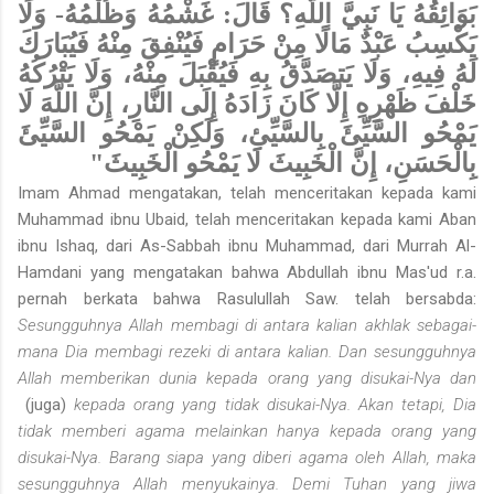
بَوَائِقُهُ يَا نَبِيَّ اللَّهِ؟ قَالَ: غَشْمُهُ وَظُلْمُهُ-
وَلَا
يَكْسِبُ عَبْدٌ مَالًا مِنْ حَرَامٍ فَيُنْفِقَ مِنْهُ فَيُبَارَكَ
لَهُ فِيهِ، وَلَا يَتصَدَّقُ بِهِ فَيُقْبَلَ مِنْهُ، وَلَا يَتْرُكُهُ
خَلْفَ ظَهْرِهِ إِلَّا كَانَ زَادَهُ إِلَى النَّارِ، إِنَّ اللَّهَ لَا
يَمْحُو السَّيِّئَ بِالسَّيِّئِ، وَلَكِنْ يَمْحُو السَّيِّئَ
بِالْحَسَنِ، إِنَّ الْخَبِيثَ لَا يَمْحُو الْخَبِيثَ"
Imam Ahmad mengatakan, telah menceritakan kepada kami
Muhammad ibnu Ubaid, telah menceritakan kepada kami Aban
ibnu Ishaq, dari As-Sabbah ibnu Muhammad, dari Murrah Al-
Hamdani yang mengatakan bahwa Abdullah ibnu Mas'ud r.a.
pernah berkata bahwa Rasulullah Saw. telah bersabda:
Sesungguhnya Allah membagi di antara kalian akhlak sebagai­
mana Dia membagi rezeki di antara kalian. Dan sesungguhnya
Allah memberikan dunia kepada orang yang disukai-Nya dan
(juga)
kepada orang yang tidak disukai-Nya. Akan tetapi, Dia
tidak memberi agama melainkan hanya kepada orang yang
disukai-Nya. Barang siapa yang diberi agama oleh Allah, maka
sesungguhnya Allah menyukainya. Demi Tuhan yang jiwa