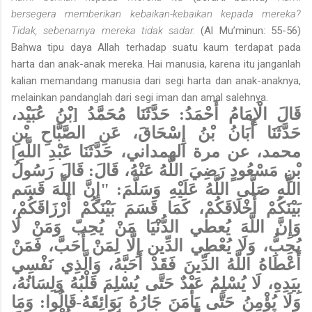
bersegera memberikan kebaikan-kebaikan kepada mereka?
Tidak, sebenarnya mereka tidak sadar.
(Al Mu’minun: 55-56)
Bahwa tipu daya Allah terhadap suatu kaum terdapat pada
harta dan anak-anak mereka. Hai manusia, karena itu janganlah
kalian memandang manusia dari segi harta dan anak-anaknya,
melainkan pandanglah dari segi iman dan amal salehnya.
قَالَ الْإِمَامُ أَحْمَدُ: حَدَّثَنَا مُحَمَّدُ [بْنُ عُبَيْد،
حَدَّثَنَا أَبَانُ بْنُ إِسْحَاقَ، عَنِ الصَّبَّاحِ بْنِ
محمد، عن مرة الهمداني، حَدَّثَنَا عَبْدِ اللَّهِ]
بْنِ مَسْعُودٍ رَضِيَ اللَّهُ عَنْهُ، قَالَ: قَالَ رَسُولُ
اللَّهِ صَلَّى اللَّهُ عَلَيْهِ وَسَلَّمَ: "إِنَّ اللَّهَ قَسَم
بَيْنَكُمْ أَخْلَاقَكُمْ، كَمَا قَسَمَ بَيْنَكُمْ أَرْزَاقَكُمْ،
وَإِنَّ اللَّهَ يُعطي الدُّنْيَا مَنْ يُحِبّ وَمَنْ لَا
يُحِبُّ، وَلَا يُعْطِي الدِّين إِلَّا لِمَنْ أَحَبَّ، فَمَنْ
أَعْطَاهُ اللَّهُ الدِّينَ فَقَدْ أَحَبَّهُ، وَالَّذِي نَفْسِي
بِيَدِهِ، لَا يُسْلِمُ عَبْدٌ حَتَّى يُسْلِمَ قَلْبُهُ وَلِسَانُهُ،
وَلَا يُؤْمِنُ حَتَّى يَأْمَنَ جَارُهُ بَوَائِقَهُ-قَالُوا: وَمَا