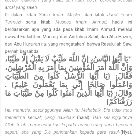
amal yang saleh.
Di dalam kitab
Sahih Imam Muslim
dan kitab
Jami' Imam
Turmuzi
serta kitab
Musnad Imam Ahmad,
hadis ini
berdasarkan apa yang ada pada kitab Imam Ahmad. melalui
riwayat Fudail ibnu Marzuq. dari Addi ibnu Sabit, dari Abu Hazim,
dari Abu Hurairah r.a. yang mengatakan" bahwa Rasulullah Saw.
pernah bersabda:
"يَا أَيُّهَا النَّاسُ، إنَّ اللَّهَ طَيِّبٌ لَا يَقْبَلُ إِلَّا طَيَّبًا،
وَإِنَّ اللَّهَ أَمَرَ الْمُؤْمِنِينَ بِمَا أَمَرَ بِهِ الْمُرْسَلِينَ،
فَقَالَ: {يَا أَيُّهَا الرُّسُلُ كُلُوا مِنَ الطَّيِّبَاتِ
وَاعْمَلُوا صَالِحًا إِنِّي بِمَا تَعْمَلُونَ عَلِيمٌ} .
وَقَالَ: {يَا أَيُّهَا الَّذِينَ آمَنُوا كُلُوا مِنْ طَيِّبَاتِ مَا
رَزَقْنَاكُمْ}
Hai manusia, sesungguhnya Allah itu Mahabaik, Dia tidak mau
menerima kecuali, yang baik-baik
(halal).
Dan sesungguhnya
Allah telah memerintahkan kepada orang-orang yang beriman
seperti apa yang Dia perintahkan kepada para rasul
-(Nya).