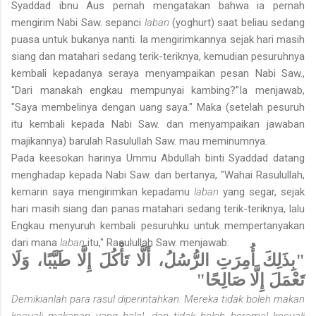
Syaddad ibnu Aus pernah mengatakan bahwa ia pernah
mengirim Nabi Saw. sepanci
laban
(yoghurt) saat beliau sedang
puasa untuk bukanya nanti. Ia mengirim­kannya sejak hari masih
siang dan matahari sedang terik-teriknya, kemudian pesuruhnya
kembali kepadanya seraya menyampaikan pesan Nabi Saw.,
"Dari manakah engkau mempunyai kambing?”Ia menjawab,
"Saya membelinya dengan uang saya." Maka (setelah pesuruh
itu kembali kepada Nabi Saw. dan menyampaikan jawaban
majikannya) barulah Rasulullah Saw. mau meminumnya.
Pada keesokan harinya Ummu Abdullah binti Syaddad datang
menghadap kepada Nabi Saw. dan bertanya, "Wahai Rasulullah,
kemarin saya mengirimkan kepadamu
laban
yang segar, sejak
hari masih siang dan panas matahari sedang terik-teriknya, lalu
Engkau menyuruh kembali pesuruhku untuk mempertanyakan
dari mana
laban
itu," Rasulullah Saw. menjawab:
"بِذَلِكَ أُمِرَتِ الرُّسُلُ، أَلَّا تَأْكُلَ إِلَّا طَيَّبًا، وَلَا
تَعْمَلَ إِلَّا صَالِحًا"
Demikianlah para rasul diperintahkan. Mereka tidak boleh makan
kecuali makanan yang halal, dan tidak boleh beramal kecuali