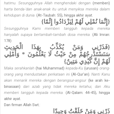
hatimu. Sesungguhnya Allah menghendaki dengan
(memberi)
harta benda-'dan anak-anak itu untuk menyiksa mereka dalam
kehidupan di dunia.
(At-Taubah: 55), hingga akhir ayat.
{إِنَّمَا نُمْلِي لَهُمْ لِيَزْدَادُوا إِثْمًا}
Sesungguhnya Kami memberi tangguh kepada mereka
hanyalah supaya bertambah-tambah dosa mereka.
(Ali Imran:
178)
{فَذَرْنِي وَمَنْ يُكَذِّبُ بِهَذَا الْحَدِيثِ
سَنَسْتَدْرِجُهُمْ مِنْ حَيْثُ لَا يَعْلَمُونَ * وَأُمْلِي
لَهُمْ إِنَّ كَيْدِي مَتِينٌ}
Maka serahkanlah
(hai Muhammad)
kepada-Ku
(urusan)
orang-
orang yang mendustakan perkataan ini
(Al-Qur'an).
Nanti Kanu
akan menarik mereka dengan berangsur-angsur
(ke arah ke­
binasaan)
dari azab yang tidak mereka ketahui, dan Aku
memberi tangguh kepada mereka.
(Al-Qalam: 44-45), hingga
akhir ayat.
Dan firman Allah Swt.:
ذَرْنِي وَمَنْ خَلَقْتُ وَحِيدًا