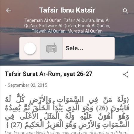
Skip to main content
Tafsir Ibnu Katsir
Terjemah Al Qur'an, Tafsir Al Qur'an, Ilmu Al
Qur'an, Software Al Qur'an, Ebook Al Qur'an,
Tilawah Al Qur'an, Murattal Al Qur'an
Select radio station
Tafsir Surat Ar-Rum, ayat 26-27
-
September 02, 2015
{وَلَهُ مَنْ فِي السَّمَوَاتِ وَالأرْضِ كُلٌّ لَهُ
قَانِتُونَ (26) وَهُوَ الَّذِي يَبْدَأُ الْخَلْقَ ثُمَّ يُعِيدُهُ
وَهُوَ أَهْوَنُ عَلَيْهِ وَلَهُ الْمَثَلُ الأعْلَى فِي
السَّمَوَاتِ وَالأرْضِ وَهُوَ الْعَزِيزُ الْحَكِيمُ (27) }
Dan kepunyaan-Nyalah siapa saja yang ada di langit dan di bumi.