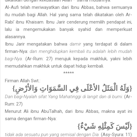
Al-Aufi telah meriwayatkan dari Ibnu Abbas, bahwa semuanya
itu mudah bagi Allah. Hal yang sama telah dikatakan oleh Ar-
Rabi' ibnu Khaisam. Ibnu Jarir cenderung memilih pendapat ini,
lalu ia mengemukakan banyak syahid dan memperkuat
alasannya.
Ibnu Jarir mengatakan bahwa
damir
yang terdapat di dalam
firman-Nya:
dan menghidupkan kembali itu adalah lebih mudah
bagi-Nya.
(Ar-Rum: 27) merujuk kepada makhluk, yakni lebih
memudahkan makhluk untuk dapat hidup kembali.
*****
Firman Allah Swt.:
{وَلَهُ الْمَثَلُ الأعْلَى فِي السَّمَوَاتِ وَالأرْضِ}
Dan bagi-Nyalah sifat Yang Mahatinggi di langit dan di bumi.
(Ar-
Rum: 27)
Menurut Ali ibnu AbuTalhah, dari Ibnu Abbas, makna ayat ini
sama dengan firman-Nya:
{لَيْسَ كَمِثْلِهِ شَيْءٌ}
tidak ada sesuatu pun yang semisal dengan Dia.
(Asy-Syura: 11)