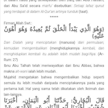
dari Abu Sa'id secara
marfu'
disebutkan:
Setiap lafaz qunut
yang terdapat di dalam Al-Qur’an artinya tunduk
(taat).
*****
Firman Allah Swt.:
{وَهُوَ الَّذِي يَبْدَأُ الْخَلْقَ ثُمَّ يُعِيدُهُ وَهُوَ أَهْوَنُ
عَلَيْهِ}
Dan Dialah yang menciptakan
(manusia)
dari permulaan,
kemudian mengembalikan
(menghidupkannya
kembali, dan
menghidupkan kembali itu adalah lebih mudah bagi-Nya.
(Ar-
Rum: 27)
Ibnu Abu Talhah telah meriwayatkan dari Ibnu Abbas, bahwa
makna
ah-wani
ialah lebih mudah.
Mujahid mengatakan bahwa mengembalikan hidup seperti
semula itu lebih mudah daripada menciptakannya pada yang
pertama kali. Hal yang sama telah dikatakan oleh Ikrimah dan
lain-lainnya.
قَالَ الْبُخَارِيُّ: حَدَّثَنَا أَبُو الْيَمَانِ، أَخْبَرَنَا
شُعَيْبٌ، أَخْبَرَنَا أَبُو الزِّنَاد، عَنِ الْأَعْرَجِ، عَنْ