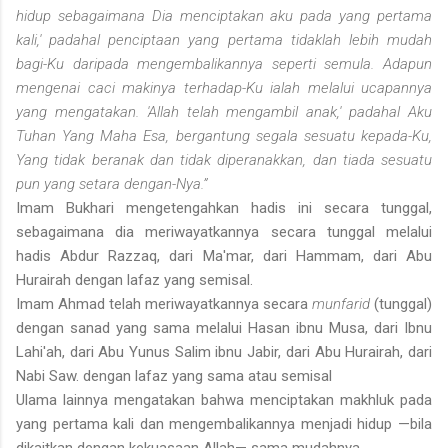
hidup sebagaimana Dia menciptakan aku pada yang pertama
kali,' padahal penciptaan yang pertama tidaklah lebih mudah
bagi-Ku daripada mengembalikannya seperti semula. Adapun
mengenai caci makinya terhadap-Ku ialah melalui ucapannya
yang mengatakan. 'Allah telah mengambil anak,' padahal Aku
Tuhan Yang Maha Esa, bergantung segala sesuatu kepada-Ku,
Yang tidak beranak dan tidak diperanak­kan, dan tiada sesuatu
pun yang setara dengan-Nya.”
Imam Bukhari mengetengahkan hadis ini secara tunggal,
sebagaimana dia meriwayatkannya secara tunggal melalui
hadis Abdur Razzaq, dari Ma'mar, dari Hammam, dari Abu
Hurairah dengan lafaz yang semisal.
Imam Ahmad telah meriwayatkannya secara
munfarid
(tunggal)
dengan sanad yang sama melalui Hasan ibnu Musa, dari Ibnu
Lahi'ah, dari Abu Yunus Salim ibnu Jabir, dari Abu Hurairah, dari
Nabi Saw. dengan lafaz yang sama atau semisal
Ulama lainnya mengatakan bahwa menciptakan makhluk pada
yang pertama kali dan mengembalikannya menjadi hidup —bila
dikaitkan dengan kekuasaan Allah— sama mudahnya.