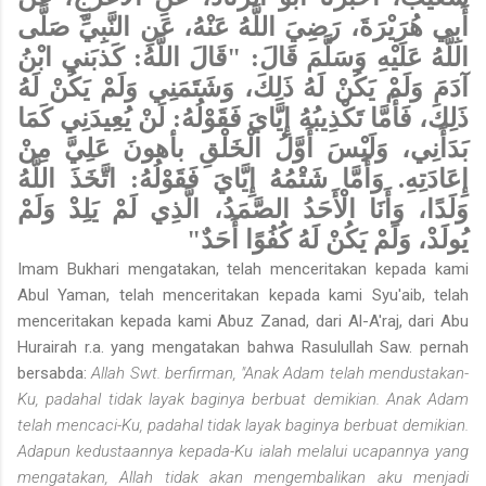
أَبِي هُرَيْرَةَ، رَضِيَ اللَّهُ عَنْهُ، عَنِ النَّبِيِّ صَلَّى
اللَّهُ عَلَيْهِ وَسَلَّمَ قَالَ: "قَالَ اللَّهُ: كَذبَني ابْنُ
آدَمَ وَلَمْ يَكُنْ لَهُ ذَلِكَ، وَشَتَمَنِي وَلَمْ يَكُنْ لَهُ
ذَلِكَ، فَأَمَّا تَكْذِيبُهُ إِيَّايَ فَقَوْلُهُ: لَنْ يُعِيدَنِي كَمَا
بَدَأَنِي، وَلَيْسَ أَوَّلُ الْخَلْقِ بأهونَ عَلِيَّ مِنْ
إِعَادَتِهِ. وَأَمَّا شَتْمُهُ إِيَّايَ فَقَوْلُهُ: اتَّخَذَ اللَّهُ
وَلَدًا، وَأَنَا الْأَحَدُ الصَّمَدُ، الَّذِي لَمْ يَلِدْ وَلَمْ
يُولَدْ، وَلَمْ يَكُنْ لَهُ كُفُوًا أَحَدٌ"
Imam Bukhari mengatakan, telah menceritakan kepada kami
Abul Yaman, telah menceritakan kepada kami Syu'aib, telah
menceritakan kepada kami Abuz Zanad, dari Al-A'raj, dari Abu
Hurairah r.a. yang mengatakan bahwa Rasulullah Saw. pernah
bersabda:
Allah Swt. berfirman, "Anak Adam telah mendustakan-
Ku, padahal tidak layak baginya berbuat demikian. Anak Adam
telah mencaci-Ku, padahal tidak layak baginya berbuat demikian.
Adapun kedustaannya kepada-Ku ialah melalui ucapannya yang
mengatakan, Allah tidak akan mengembalikan aku menjadi