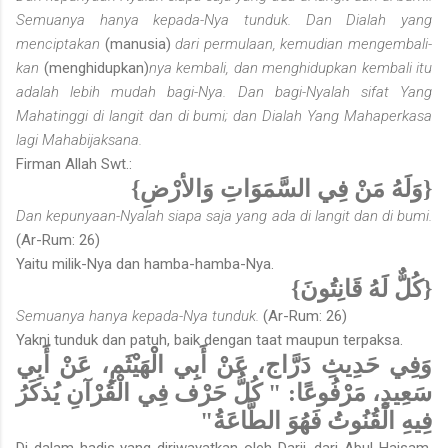
Semuanya hanya kepada-Nya tunduk. Dan Dialah yang
menciptakan
(manusia)
dari permulaan, kemudian mengembali­
kan
(menghidupkan)
nya
kembali, dan menghidupkan kembali itu
adalah lebih mudah bagi-Nya. Dan bagi-Nyalah sifat Yang
Mahatinggi di langit dan di bumi; dan Dialah Yang Maha­perkasa
lagi Mahabijaksana.
Firman Allah Swt.:
{وَلَهُ مَنْ فِي السَّمَوَاتِ وَالأرْضِ}
Dan kepunyaan-Nyalah siapa saja yang ada di langit dan di bumi.
(Ar-Rum: 26)
Yaitu milik-Nya dan hamba-hamba-Nya.
{كُلٌّ لَهُ قَانِتُونَ}
Semuanya hanya kepada-Nya tunduk.
(Ar-Rum: 26)
Yakni tunduk dan patuh, baik dengan taat maupun terpaksa.
وَفِي حَدِيثِ دَرَّاج، عَنْ أَبِي الْهَيْثَمِ، عَنْ أَبِي
سَعِيدٍ، مَرْفُوعًا: " كُلُّ حَرْف فِي الْقُرْآنِ يُذكَرُ
فِيهِ الْقُنُوتُ فَهُوَ الطَّاعَةُ"
Di dalam hadis yang diriwayatkan oleh Darij, dari Abul Haisam,