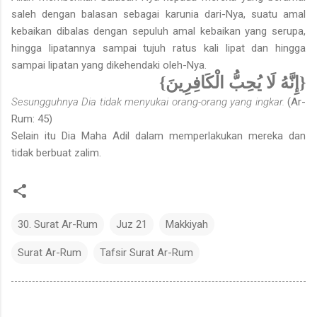
saleh dengan balasan sebagai karunia dari-Nya, suatu amal
kebaikan dibalas dengan sepuluh amal kebaikan yang serupa,
hingga lipatannya sampai tujuh ratus kali lipat dan hingga
sampai lipatan yang dikehendaki oleh-Nya.
{إِنَّهُ لَا يُحِبُّ الْكَافِرِينَ}
Sesungguhnya Dia tidak menyukai orang-orang yang ingkar.
(Ar-
Rum: 45)
Selain itu Dia Maha Adil dalam memperlakukan mereka dan
tidak berbuat zalim.
30. Surat Ar-Rum
Juz 21
Makkiyah
Surat Ar-Rum
Tafsir Surat Ar-Rum