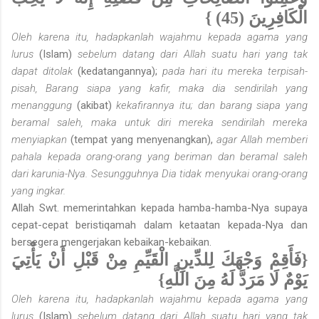
الْكَافِرِينَ (45) }
Oleh karena itu, hadapkanlah wajahmu kepada agama yang
lurus
(Islam)
sebelum datang dari Allah suatu hari yang tak
dapat ditolak
(kedatangannya);
pada hari itu mereka terpisah-
pisah, Barang siapa yang kafir, maka dia sendirilah yang
menanggung
(akibat)
kekafirannya itu; dan barang siapa yang
beramal saleh, maka untuk diri mereka sendirilah mereka
menyiapkan
(tempat yang menyenangkan),
agar Allah memberi
pahala kepada orang-orang yang beriman dan beramal saleh
dari karunia-Nya. Sesungguhnya Dia tidak menyukai orang-orang
yang ingkar.
Allah Swt. memerintahkan kepada hamba-hamba-Nya supaya
cepat-cepat beristiqamah dalam ketaatan kepada-Nya dan
bersegera mengerjakan kebaikan-kebaikan.
{فَأَقِمْ وَجْهَكَ لِلدِّينِ الْقَيِّمِ مِنْ قَبْلِ أَنْ يَأْتِيَ
يَوْمٌ لَا مَرَدَّ لَهُ مِنَ اللَّهِ}
Oleh karena itu, hadapkanlah wajahmu kepada agama yang
lurus
(Islam)
sebelum datang dari Allah suatu hari yang tak