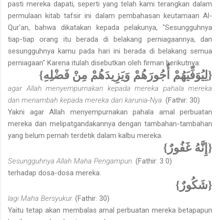
pasti mereka dapati, seperti yang telah kami terangkan dalam
permulaan kitab tafsir ini dalam pembahasan keutamaan Al-
Qur'an, bahwa dikatakan kepada pelakunya, "Sesungguhnya
tiap-tiap orang itu berada di belakang perniagaannya, dan
sesungguhnya kamu pada hari ini berada di belakang semua
perniagaan" Karena itulah disebutkan oleh firman berikutnya:
{لِيُوَفِّيَهُمْ أُجُورَهُمْ وَيَزِيدَهُمْ مِنْ فَضْلِهِ}
agar Allah menyempurnakan kepada mereka pahala mereka
dan menambah kepada mereka dari karunia-Nya.
(Fathir: 30)
Yakni agar Allah menyempurnakan pahala amal perbuatan
mereka dan melipatgandakannya dengan tambahan-tambahan
yang belum pernah terdetik dalam kalbu mereka.
{إِنَّهُ غَفُورٌ}
Sesungguhnya Allah Maha Pengampun.
(Fathir: 3 0)
terhadap dosa-dosa mereka.
{شَكُورٌ}
lagi Maha Bersyukur.
(Fathir: 30)
Yaitu tetap akan membalas amal perbuatan mereka betapapun