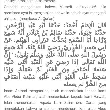
kecilnya amal perbuatan mereka.
Qatadah mengatakan bahwa Mutarrif
rahimahullah
bila
membaca ayat ini mengatakan bahwa ini adalah ayat mengenai
ahli
qurra
(membaca Al-Qur'an).
قَالَ الْإِمَامُ أَحْمَدُ: حَدَّثَنَا أَبُو عَبْدِ الرَّحْمَنِ،
حَدَّثَنَا حَيْوَةُ، حَدَّثَنَا سَالِمُ بْنُ غَيْلَانَ أَنَّهُ سَمِعَ
دَرَّاجا أَبَا السَّمْحِ يُحَدِّثُ عَنْ أَبِي الْهَيْثَمِ، عَنْ
أَبِي سَعِيدٍ الخُدْريّ، رَضِيَ اللَّهُ عَنْهُ، أَنَّهُ سَمِعَ
رَسُولَ اللَّهِ صَلَّى اللَّهُ عَلَيْهِ وَسَلَّمَ يَقُولُ: "إِنَّ
اللَّهَ تَعَالَى إِذَا رَضِيَ عَنِ الْعَبْدِ أَثْنَى عَلَيْهِ
سَبْعةَ أَصْنَافٍ مِنَ الْخَيْرِ لَمْ يَعْمَلْهُ، وَإِذَا
سَخِطَ عَلَى الْعَبْدِ أَثْنَى عَلَيْهِ سَبْعة أَصْنَافٍ
مِنَ الشَّرِّ لم يعمله
Imam Ahmad mengatakan, telah menceritakan kepada kami
Abu Abdur Rahman, telah menceritakan kepada kami Haiwah,
telah menceritakan kepada kami Salim ibnu Gailan yang
mengatakan bahwa ia pernah mendengar Darij alias Abus