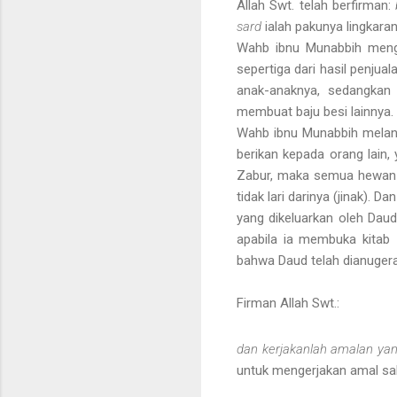
Allah Swt. telah berfirman:
sard
ialah pakunya lingkara
Wahb ibnu Munabbih mengat
sepertiga dari hasil penjua
anak-anaknya, sedangkan y
membuat baju besi lainnya.
Wahb ibnu Munabbih melan
berikan kepada orang lain
Zabur, maka semua hewan l
tidak lari darinya (jinak).
yang dikeluarkan oleh Daud
apabila ia membuka kitab 
bahwa Daud telah dianugera
Firman Allah Swt.:
dan kerjakanlah amalan yan
untuk mengerjakan amal sa