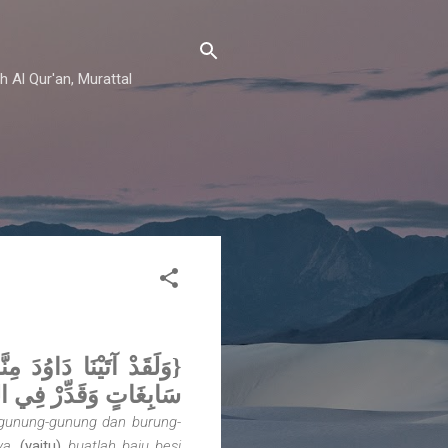
h Al Qur'an, Murattal
سَابِغَاتٍ وَقَدِّرْ فِي ا) }
 gunung-gunung dan burung­-
ya,
(yaitu)
buatlah baju besi