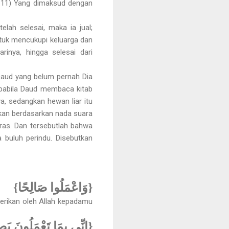
 11) Yang dimaksud dengan
lah selesai, maka ia jual;
untuk mencukupi keluarga dan
rinya, hingga selesai dari
aud yang belum pernah Dia
apabila Daud membaca kitab
, sedangkan hewan liar itu
inkan berdasarkan nada suara
eras. Dan tersebutlah bahwa
 buluh perindu. Disebutkan
{وَاعْمَلُوا صَالِحًا}
berikan oleh Allah kepadamu
إِنِّي بِمَا تَعْمَلُونَ بَص}