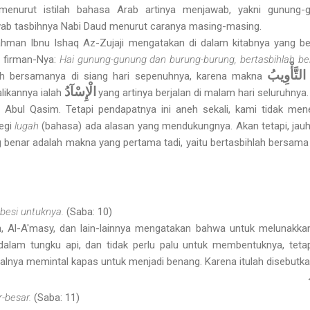
menurut istilah bahasa Arab artinya menjawab, yakni gunung-
wab tasbihnya Nabi Daud menurut caranya masing-masing.
hman Ibnu Ishaq Az-Zujaji mengatakan di dalam kitabnya yang be
 firman-Nya:
Hai gunung-gunung dan burung-burung, bertasbihlah be
التَّأْوِيبُ
nlah bersamanya di siang hari sepenuhnya, karena makna
الْإِسْآدُ
likannya ialah
yang artinya berjalan di malam hari seluruhnya.
 Abul Qasim. Tetapi pendapatnya ini aneh sekali, kami tidak me
segi
lugah
(bahasa) ada alasan yang mendukungnya. Akan tetapi, jau
ng benar adalah makna yang pertama tadi, yaitu bertasbihlah bersama
besi untuknya.
(Saba: 10)
h, Al-A'masy, dan lain-lainnya mengatakan bahwa untuk melunakkan
alam tungku api, dan tidak perlu palu untuk membentuknya, teta
alnya memintal kapas untuk menjadi benang. Karena itulah disebutka
r-besar.
(Saba: 11)