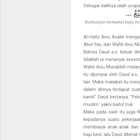
Sebagai dalilnya ialah uca
...
ّعُ
Keduanya memakai baju bes
Al-Hafiz Ibnu Asakir mengat
Abul Yas, dari Wahb ibnu Mu
Bahwa Daud a.s. keluar de
tidaklah ia menanyai seseo
Wahb ibnu Munabbih melanju
itu dijumpai oleh Daud a.
lain. Maka malaikat itu menj
dalam dirinya terdapat suat
kamil." Daud bertanya, "Pe
muslim.' yakni baitul mal.
Maka pada saat itu juga 
kepadanya suatu pekerjaa
membiayai anak-anak dan 
baju besi. lalu Daud dikena