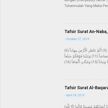
dengan (menyebut) nama Tu
Tuhanmulah Yang Maha Pem
apa yang tidak diketahuin
kepada kami Ma'mar, dari A
kepada Rasulullah Saw. beru
datangnya mimpi itu bagaika
Tafsir Surat An-Naba,
Hira, lalu melakukan ibada
-
October 27, 2015
عَمَّ يَتَساءَلُونَ (1) عَنِ النَّبَإِ الْعَظِيمِ (2) الَّذِي هُمْ فِيهِ مُخْتَلِفُونَ (3) كَلاَّ سَيَعْلَمُونَ (4) ثُمَّ كَلاَّ سَيَعْلَمُونَ (5) أَلَمْ نَجْعَلِ الْأَرْضَ مِهاداً (6)
وَالْجِبالَ أَوْتاداً (7) وَخَلَقْناكُمْ أَزْواجاً (8) وَجَعَلْنا نَوْمَكُمْ سُباتاً (9) وَجَعَلْنَا اللَّيْلَ لِباساً (10) وَجَعَلْنَا النَّهارَ مَعاشاً (11) وَبَنَيْنا فَوْقَكُمْ سَبْعاً
شِداداً (12) وَجَعَلْنا سِراجاً وَهَّاجاً (13) وَأَنْزَلْنا مِنَ الْمُعْصِراتِ مَاءً ثَجَّاجاً (14) لِنُخْرِجَ بِهِ حَبًّا وَنَباتاً (15) وَجَنَّاتٍ أَلْفافاً (16) Tentang apakah
mereka saling bertanya? Ten
akan mengetahui, kemudian 
sebagai hamparan? Dan gun
tidur kalian untuk istirahat
Tafsir Surat Al-Baqar
-
April 24, 2015
{وَلَنَبْلُوَنَّكُمْ بِشَيْءٍ مِنَ الْخَوْفِ وَالْجُوعِ وَنَقْصٍ مِنَ الأمْوَالِ وَالأنْفُسِ وَالثَّمَرَاتِ وَبَشِّرِ الصَّابِرِينَ (155) الَّذِينَ إِذَا أَصَابَتْهُمْ مُصِيبَةٌ قَالُوا إِنَّا لِلَّهِ