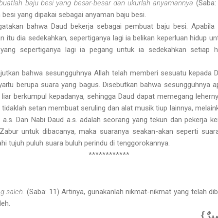
buatlah baju besi yang besar-besar dan ukurlah anyamannya
(Saba:
n besi yang dipakai sebagai anyaman baju besi.
akan bahwa Daud bekerja sebagai pembuat baju besi. Apabila te
lan itu dia sedekahkan, sepertiganya lagi ia belikan keperluan hidup 
ang sepertiganya lagi ia pegang untuk ia sedekahkan setiap ha
jutkan bahwa sesungguhnya Allah telah memberi sesuatu kepada D
, yaitu berupa suara yang bagus. Disebutkan bahwa sesungguh­nya 
iar berkumpul kepadanya, sehingga Daud dapat memegang lehernya
 Dan tidaklah setan membuat seruling dan alat musik tiup lainnya, mela
 a.s. Dan Nabi Daud a.s. adalah seorang yang tekun dan pekerja k
Zabur untuk dibacanya, maka suaranya seakan-akan seperti suara
hi tujuh puluh suara buluh perindu di tenggorokannya.
************
g saleh.
(Saba: 11) Artinya, gunakanlah nikmat-nikmat yang telah di
leh.
{ِيرٌ