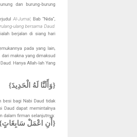
gunung dan burung-burung
rjudul
Al-Jumal,
Bab "Nida",
rulang-ulang bersama Daud.
ialah berjalan di siang hari
nemukannya pada yang lain,
h dari makna yang dimaksud
 Daud. Hanya Allah-lah Yang
{وَأَلَنَّا لَهُ الْحَدِيدَ}
 besi bagi Nabi Daud tidak
pi Daud dapat memintalnya
n dalam firman selanjutnya:
{أَنِ اعْمَلْ سَابِغَاتٍ}