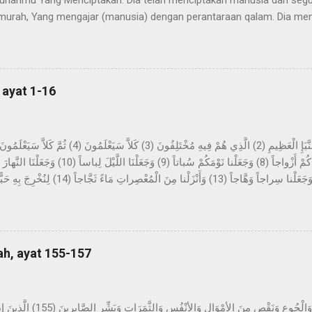
hanmu Yang Menciptakan. Dia telah menciptakan manusia dari segu
urah, Yang mengajar (manusia) dengan perantaraan qalam. Dia me
ya. Imam Ahmad mengatakan, telah menceritakan kepada kami Abdur 
z-Zuhri, dari Urwah, dari Aisyah yang menceritakan bahwa permula
pa mimpi yang benar dalam tidurnya. Dan beliau tidak sekali-kali mel
n sinar pagi hari. Kemudian dijadikan baginya suka menyendiri, dan b
 ayat 1-16
h di dalamnya selama beberapa malam yang berbilang dan...
tang berita yang besar, yang mereka perselisihkan tentang ini. Sekali
sekali-kali tidak; kelak mereka akan mengetahui. Bukankah Kami tela
ung-gunung sebagai pasak? Dan Kami jadikan kalian berpasang-pas
, dan Kami jadikan malam sebagai pakaian, dan ...
ah, ayat 155-157