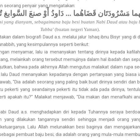
pan seorang penyair yang mengatakan:
دَاودُ أَوْ صنعَ السَّوابغ تُب
...
هما مَسْرُودَتَان قَضَاهُما
i yang dianyam, sebagaimana baju besi buatan Nabi Daud atau baju be
Tubba'
(buatan negeri Yaman).
akan dalam biografi Daud a.s. melalui jalur Ishaq ibnu Bisyr yang di 
nabbih, yang kesimpulannya seperti berikut:
ngan menyamar, lalu ia menanyakan tentang dirinya kepada kafilah
rang, melainkah orang tersebut memujinya dalam hal ibadah dan sepa
tkan, bahwa pada akhirnya Allah mengutus malaikat dalam rupa seor
s., lalu Daud menanyakan kepadanya dengan pertanyaan yang biasa
awab, "Dia adalah seorang yang paling baik buat dirinya sendiri dan b
u pekerti yang seandainya pekerti itu tidak ada pada dirinya, tent
kerti apakah itu?" Malaikat menjawab, "Dia makan dan menafkahi a
Nabi Daud a.s. menghadapkan diri kepada Tuhannya seraya berdo
n yang dilakukan tangannya sendiri sehingga menjadi orang ya
keluarganya. Lalu Allah melunakkan besi baginya dan mengajark
l sebagai pembuat baju besi; dia adalah orang yang mula-mula membua