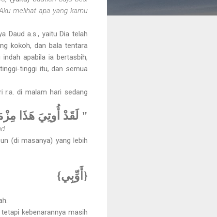
 Aku melihat apa yang kamu
 Daud a.s., yaitu Dia telah
ng kokoh, dan bala tentara
indah apabila ia bertasbih,
nggi-tinggi itu, dan semua
 r.a. di malam hari sedang
لَقَدْ أُوتِيَ هَذَا مِزْمَ"
d.
n (di masanya) yang lebih
{أَوِّبِي}
ah.
, tetapi kebenarannya masih