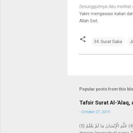
Sesungguhnya Aku melihat 
Yakni mengawasi kalian da
Allah Swt.
34. Surat Saba
J
Popular posts from this bl
Tafsir Surat Al-'Alaq, 
-
October 27, 2015
اقْرَأْ بِاسْمِ رَبِّكَ الَّذِي خَلَقَ (1) خَلَقَ الْإِنْسَانَ مِنْ عَلَقٍ (2) اقْرَأْ وَرَبُّكَ الْأَكْرَمُ (3) الَّذِي عَلَّمَ بِالْقَلَمِ (4) عَلَّمَ الْإِنْسَانَ مَا لَمْ يَعْلَمْ (5) Bacalah