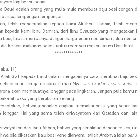
ianyam lagi besar-besar.
 Daud adalah orang yang mula-mula membuat baju besi dengan 
ya berupa lempengan-lempengan.
n, telah menceritakan kepada kami Ali ibnul Husain, telah menc
an kepada kami Ibnu Damrah, dari Ibnu Syauzab yang mengatakan b
esi, lalu ia menjualnya dengan harga enam ribu dirham; dua ribu un
 dia belikan makanan pokok untuk memberi makan kaum Bani Israil.
*************
Saba: 11)
i Allah Swt. kepada Daud dalam mengajarinya cara membuat baju besi
 sehubungan dengan makna firman-Nya:
dan ukurlah anyamannya.
karena akan membuatnya longgar pada lingkaran. Jangan pula kamu 
pakailah paku yang berukuran sedang.
ngatakan, bahwa janganlah engkau memakai paku yang besar kar
 longgar. Hal yang sama telah diriwayatkan dari Qatadah dan lai
meriwayatkan dari Ibnu Abbas, bahwa yang dimaksud dengan
as-sard
i
wa bila dikatakan baju besi yang dianyam, istilah Arabnya ialah
dar'