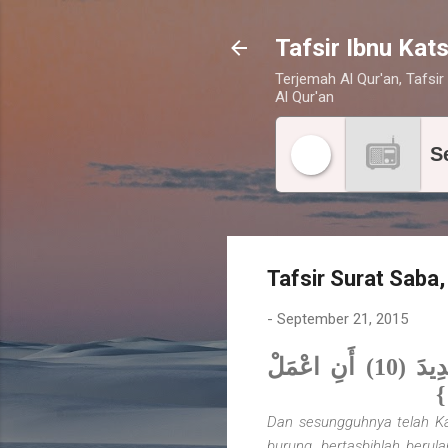
Tafsir Ibnu Kats
Terjemah Al Qur'an, Tafsir 
Al Qur'an
S
Tafsir Surat Saba,
-
September 21, 2015
{وَلَقَدْ آتَيْنَا دَاوُدَ مِنَّا فَضْلا يَا جِبَالُ أَوِّبِي مَعَهُ وَالطَّيْرَ وَأَلَنَّا لَهُ الْحَدِيدَ (10) أَنِ اعْمَلْ
Dan sesungguhnya telah Ka
burung, bertasbihlah beru