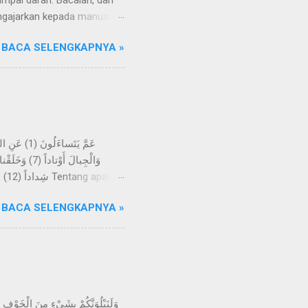
mpal darah. Bacalah, dan
ngajarkan kepada manusia
Razzaq, telah menceritakan
BACA SELENGKAPNYA »
an wahyu yang disampaikan
ihat suatu mimpi, melainkan
eliau sering datang ke Gua
-kali tidak; kelak mereka
BACA SELENGKAPNYA »
h menjadikan bumi itu
angan, dan Kami jadikan