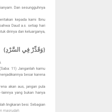
dianyam. Dan sesungguhnya
eritakan kepada kami Ibnu
ahwa Daud a.s. setiap hari
tuk dirinya dan keluarganya,
{وَقَدِّرْ فِي السَّرْدِ}
.
(Saba: 11) Janganlah kamu
menjadikannya besar karena
ena akan aus, jangan pula
n-lainnya yang bukan hanya
alah lingkaran besi. Sebagian
un masrudah.