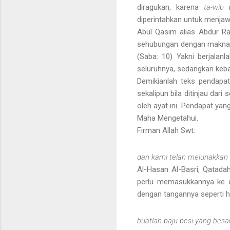
diragukan, karena
ta-wib
diperintahkan untuk menja
Abul Qasim alias Abdur Ra
sehubungan dengan makna
(Saba: 10) Yakni berjala
seluruhnya, sedangkan keba
Demikianlah teks pendapat
sekalipun bila ditinjau dari 
oleh ayat ini. Pendapat ya
Maha Mengetahui.
Firman Allah Swt:
dan kami telah melunakkan 
Al-Hasan Al-Basri, Qatada
perlu memasukkannya ke d
dengan tangannya seperti h
buatlah baju besi yang besa