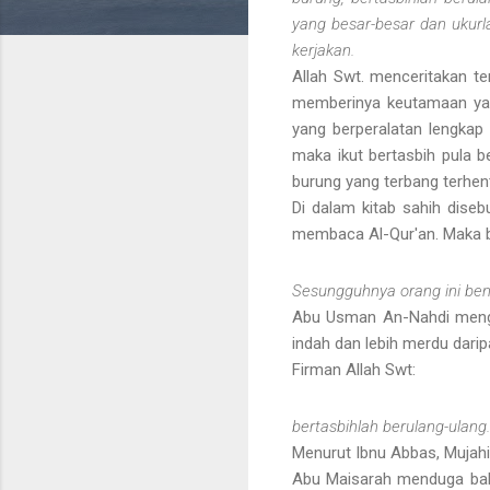
yang besar-besar dan ukur
kerjakan.
Allah Swt. menceritakan te
memberinya keutamaan yang
yang berperalatan lengkap 
maka ikut bertasbih pula 
burung yang terbang terhen
Di dalam kitab sahih dise
membaca Al-Qur'an. Maka b
Sesungguhnya orang ini ben
Abu Usman An-Nahdi menga
indah dan lebih merdu darip
Firman Allah Swt:
bertasbihlah berulang-ulang
Menurut Ibnu Abbas, Mujahid
Abu Maisarah menduga b