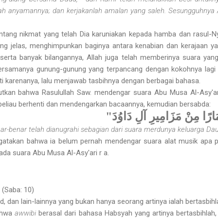
lah anyamannya; dan kerjakanlah amalan yang saleh. Sesungguhnya
ntang nikmat yang telah Dia karuniakan kepada hamba dan rasul-Nya
 jelas, menghimpunkan baginya antara kenabian dan kerajaan ya
serta banyak bilangan­nya, Allah juga telah memberinya suara yang 
bersamanya gunung-gunung yang terpancang dengan kokohnya lagi ti
ti karenanya, lalu menjawab tasbihnya dengan berbagai bahasa.
butkan bahwa Rasulullah Saw. mendengar suara Abu Musa Al-Asy'ari
eliau berhenti dan mendengarkan bacaannya, kemudian bersabda:
" ارًا مِنْ مَزَامِيرِ آلِ دَاوُدَ
ar-benar telah dianugrahi sebagian dari suara merdunya keluarga Dau
takan bahwa ia belum pernah mendengar suara alat musik apa pu
ada suara Abu Musa Al-Asy'ari r a.
.
(Saba: 10)
, dan lain-lainnya yang bukan hanya seorang artinya ialah bertasbihl
ahwa
awwibi
berasal dari bahasa Habsyah yang artinya bertasbihlah