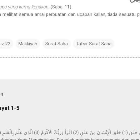
apa yang kamu kerjakan.
(Saba: 11)
n melihat semua amal perbuatan dan ucapan kalian, tiada sesuatu p
uz 22
Makkiyah
Surat Saba
Tafsir Surat Saba
og
ayat 1-5