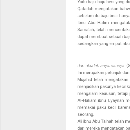
Yaitu baju-baju besi yang d
Qatadah mengatakan bahwa
sebelum itu baju besi-han
Ibnu Abu Hatim mengataka
Sama'ah, telah menceritak
dapat membuat sebuah baju b
sedangkan yang empat ribu
dan ukurlah anyamannya.
(
Ini merupakan petunjuk dar
Mujahid telah mengatakan
menjadikan pakunya kecil 
mengalami keausan, tetapi 
Al-Hakam ibnu Uyaynah me
memakai paku kecil karena
seorang.
Ali ibnu Abu Talhah telah 
dari mereka mengatakan bah