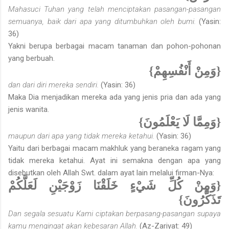
Mahasuci Tuhan yang telah menciptakan pasangan-pasangan
semuanya, baik dari apa yang ditumbuhkan oleh bumi.
(Yasin:
36)
Yakni berupa berbagai macam tanaman dan pohon-pohonan
yang berbuah.
{وَمِنْ أَنْفُسِهِمْ}
dan dari diri mereka sendiri.
(Yasin: 36)
Maka Dia menjadikan mereka ada yang jenis pria dan ada yang
jenis wanita.
{وَمِمَّا لَا يَعْلَمُونَ}
maupun dari apa yang tidak mereka ketahui.
(Yasin: 36)
Yaitu dari berbagai macam makhluk yang beraneka ragam yang
tidak mereka ketahui. Ayat ini semakna dengan apa yang
disebutkan oleh Allah Swt. dalam ayat lain melalui firman-Nya:
{وَمِنْ كُلِّ شَيْءٍ خَلَقْنَا زَوْجَيْنِ لَعَلَّكُمْ
تَذَكَّرُونَ}
Dan segala sesuatu Kami ciptakan berpasang-pasangan supaya
kamu mengingat akan kebesaran Allah.
(Az-Zariyat: 49)