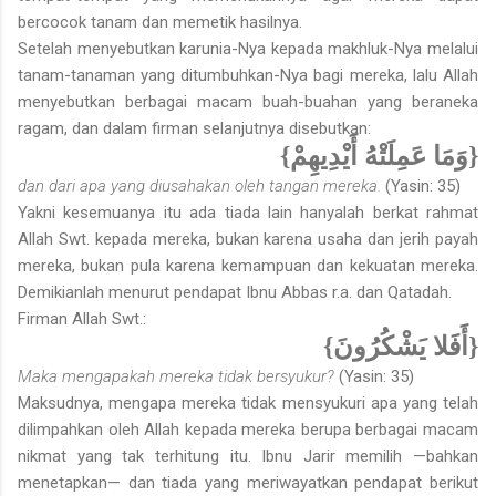
bercocok tanam dan memetik hasilnya.
Setelah menyebutkan karunia-Nya kepada makhluk-Nya melalui
tanam-tanaman yang ditumbuhkan-Nya bagi mereka, lalu Allah
menyebutkan berbagai macam buah-buahan yang beraneka
ragam, dan dalam firman selanjutnya disebutkan:
{وَمَا عَمِلَتْهُ أَيْدِيهِمْ}
dan dari apa yang diusahakan oleh tangan mereka.
(Yasin: 35)
Yakni kesemuanya itu ada tiada lain hanyalah berkat rahmat
Allah Swt. kepada mereka, bukan karena usaha dan jerih payah
mereka, bukan pula karena kemampuan dan kekuatan mereka.
Demikianlah menurut pendapat Ibnu Abbas r.a. dan Qatadah.
Firman Allah Swt.:
{أَفَلا يَشْكُرُونَ}
Maka mengapakah mereka tidak bersyukur?
(Yasin: 35)
Maksudnya, mengapa mereka tidak mensyukuri apa yang telah
dilimpahkan oleh Allah kepada mereka berupa berbagai macam
nikmat yang tak terhitung itu. Ibnu Jarir memilih —bahkan
menetapkan— dan tiada yang meriwayatkan pendapat berikut