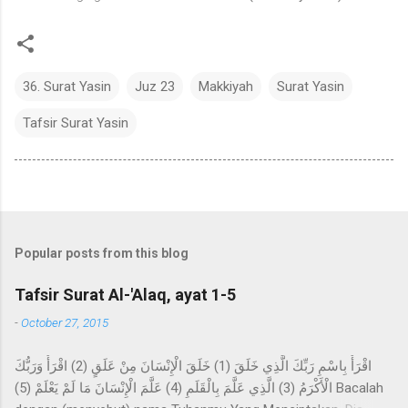
36. Surat Yasin
Juz 23
Makkiyah
Surat Yasin
Tafsir Surat Yasin
Popular posts from this blog
Tafsir Surat Al-'Alaq, ayat 1-5
-
October 27, 2015
اقْرَأْ بِاسْمِ رَبِّكَ الَّذِي خَلَقَ (1) خَلَقَ الْإِنْسَانَ مِنْ عَلَقٍ (2) اقْرَأْ وَرَبُّكَ
الْأَكْرَمُ (3) الَّذِي عَلَّمَ بِالْقَلَمِ (4) عَلَّمَ الْإِنْسَانَ مَا لَمْ يَعْلَمْ (5) Bacalah