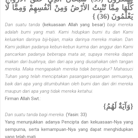
كُلَّهَا مِمَّا تُنْبِتُ الأرْضُ وَمِنْ أَنْفُسِهِمْ وَمِمَّا لَا
يَعْلَمُونَ (36) }
Dan suatu tanda
(kekuasaan Allah yang besar)
bagi mereka
adalah bumi yang mati. Kami hidupkan bumi itu dan Kami
keluarkan darinya biji-bijian, maka darinya mereka makan. Dan
Kami jadikan padanya kebun-kebun kurma dan anggur dan Kami
pancarkan padanya beberapa mata air, supaya mereka dapat
makan dari buahnya, dan dari apa yang diusahakan oleh tangan
mereka. Maka mengapakah mereka tidak bersyukur? Mahasuci
Tuhan yang telah menciptakan pasangan-pasangan semuanya,
baik dari apa yang ditumbuhkan oleh bumi dan dari diri mereka
maupun dari apa yang tidak mereka ketahui.
Firman Allah Swt.:
{وَآيَةٌ لَهُمُ}
Dan suatu tanda bagi mereka.
(Yasin: 33)
Yang menunjukkan adanya Pencipta dan kekuasaan-Nya yang
sempurna, serta kemampuan-Nya yang dapat menghidupkan
yang telah mati.