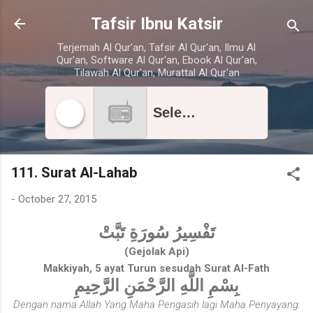
Skip to main content
Tafsir Ibnu Katsir
Terjemah Al Qur'an, Tafsir Al Qur'an, Ilmu Al
Qur'an, Software Al Qur'an, Ebook Al Qur'an,
Tilawah Al Qur'an, Murattal Al Qur'an
Select radio station
111. Surat Al-Lahab
-
October 27, 2015
تَفْسِيرُ سُورَةِ تَبَّتْ
(Gejolak Api)
Makkiyah, 5 ayat Turun sesudah Surat Al-Fath
بِسْمِ اللَّهِ الرَّحْمَنِ الرَّحِيمِ
Dengan nama Allah Yang Maha Pengasih lagi Maha Penyayang.