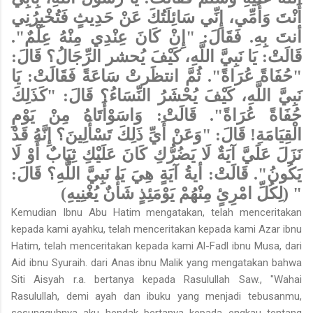
أَنْتَ وَأُمِّي، إِنِّي سَائِلَتُكَ عَنْ حَدِيثٍ فَتُخْبِرُنِي
أنتَ بِهِ. فَقَالَ: "إِنْ كَانَ عِنْدِي مِنْهُ عِلْمٌ".
قَالَتْ: يَا نَبِيَّ اللَّهِ، كَيْفَ يُحشر الرِّجَالُ؟ قَالَ:
"حُفَاةً عُرَاةً". ثُمَّ انتظَرتْ سَاعَةً فَقَالَتْ: يَا
نَبِيَّ اللَّهِ، كَيْفَ يُحْشَرُ النِّسَاءُ؟ قَالَ: "كَذَلِكَ
حُفَاةً عُرَاةً". قَالَتْ: وَاسَوْأَتَاهُ مِنْ يَوْمِ
الْقِيَامَةِ! قَالَ: "وَعَنْ أَيِّ ذَلِكَ تَسْأَلِينَ؟ إِنَّهُ قَدْ
نَزَلَ عَلَيَّ آيَةٌ لَا يَضُرُّكِ كَانَ عَلَيْكِ ثِيَابٌ أَوْ لَا
يَكُونُ".
قَالَتْ: أيةُ آيَةٍ هِيَ يَا نَبِيَّ اللَّهِ؟ قَالَ:
" (لِكُلِّ امْرِئٍ مِنْهُمْ يَوْمَئِذٍ شَأْنٌ يُغْنِيهِ)
Kemudian Ibnu Abu Hatim mengatakan, telah menceritakan
kepada kami ayahku, telah menceritakan kepada kami Azar ibnu
Hatim, telah menceritakan kepada kami Al-Fadl ibnu Musa, dari
Aid ibnu Syuraih. dari Anas ibnu Malik yang mengatakan bahwa
Siti Aisyah r.a. bertanya kepada Rasulullah Saw., "Wahai
Rasulullah, demi ayah dan ibuku yang menjadi tebusanmu,
sesungguhnya aku hendak bertanya kepada engkau tentang