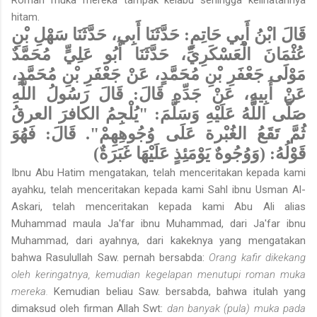
hitam.
قَالَ ابْنُ أَبِي حَاتِمٍ: حَدَّثَنَا أَبِي، حَدَّثَنَا سَهْلِ بْنِ
عُثْمَانَ الْعَسْكَرِيِّ، حَدَّثَنَا أَبُو عَلِيٍّ مُحَمَّدٌ
مَوْلَى جَعْفَرِ بْنِ مُحَمَّدٍ، عَنْ جَعْفَرِ بْنِ مُحَمَّدٍ،
عَنْ أَبِيهِ، عَنْ جَدِّهِ قَالَ: قَالَ رَسُولُ اللَّهِ
صَلَّى اللَّهُ عَلَيْهِ وَسَلَّمَ: "يُلْجِمُ الكافرَ العرقُ
ثُمَّ تَقَعُ الغُبْرة عَلَى وُجُوهِهِمْ". قَالَ: فَهُوَ
قَوْلُهُ: (وَوُجُوهٌ يَوْمَئِذٍ عَلَيْهَا غَبَرَةٌ)
Ibnu Abu Hatim mengatakan, telah menceritakan kepada kami
ayahku, telah menceritakan kepada kami Sahl ibnu Usman Al-
Askari, telah menceritakan kepada kami Abu Ali alias
Muhammad maula Ja'far ibnu Muhammad, dari Ja'far ibnu
Muhammad, dari ayahnya, dari kakeknya yang mengatakan
bahwa Rasulullah Saw. pernah bersabda:
Orang kafir dikekang
oleh keringatnya, kemudian kegelapan menutupi roman muka
mereka.
Kemudian beliau Saw. bersabda, bahwa itulah yang
dimaksud oleh firman Allah Swt:
dan banyak (pula) muka pada