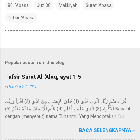
80. 'Abasa
Juz 30
Makkiyah
Surat 'Abasa
Tafsir 'Abasa
Popular posts from this blog
Tafsir Surat Al-'Alaq, ayat 1-5
-
October 27, 2015
اقْرَأْ بِاسْمِ رَبِّكَ الَّذِي خَلَقَ (1) خَلَقَ الْإِنْسَانَ مِنْ عَلَقٍ (2) اقْرَأْ وَرَبُّكَ
الْأَكْرَمُ (3) الَّذِي عَلَّمَ بِالْقَلَمِ (4) عَلَّمَ الْإِنْسَانَ مَا لَمْ يَعْلَمْ (5) Bacalah
dengan (menyebut) nama Tuhanmu Yang Menciptakan. Dia
telah menciptakan manusia dari segumpal darah. Bacalah, dan
BACA SELENGKAPNYA »
Tuhanmulah Yang Maha Pemurah, Yang mengajar (manusia)
dengan perantaraan qalam. Dia mengajarkan kepada manusia