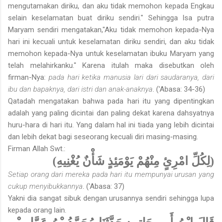
mengutamakan diriku, dan aku tidak memohon kepada Engkau
selain keselamatan buat diriku sendiri." Sehingga Isa putra
Maryam sendiri mengatakan,"Aku tidak memohon kepada-Nya
hari ini kecuali untuk keselamatan diriku sendiri, dan aku tidak
memohon kepada-Nya untuk keselamatan ibuku Maryam yang
telah melahirkanku." Karena itulah maka disebutkan oleh
firman-Nya:
pada hari ketika manusia lari dari saudaranya, dari
ibu dan bapaknya, dari istri dan anak-anaknya
. ('Abasa: 34-36)
Qatadah mengatakan bahwa pada hari itu yang dipentingkan
adalah yang paling dicintai dan paling dekat karena dahsyatnya
huru-hara di hari itu. Yang dalam hal ini tiada yang lebih dicintai
dan lebih dekat bagi seseorang kecuali diri masing-masing.
Firman Allah Swt.:
(لِكُلِّ امْرِئٍ مِنْهُمْ يَوْمَئِذٍ شَأْنٌ يُغْنِيهِ)
Setiap orang dari mereka pada hari itu mempunyai urusan yang
cukup menyibukkannya
. ('Abasa: 37)
Yakni dia sangat sibuk dengan urusannya sendiri sehingga lupa
kepada orang lain.