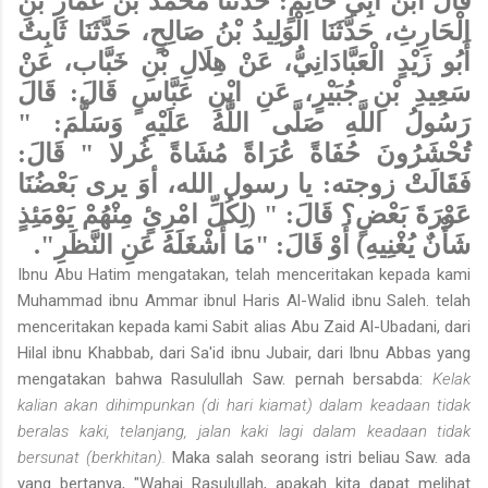
قَالَ ابْنُ أَبِي حَاتِمٍ: حَدَّثَنَا مُحَمَّدُ بْنُ عَمَّارِ بْنِ
الْحَارِثِ، حَدَّثَنَا الْوَلِيدُ بْنُ صَالِحٍ، حَدَّثَنَا ثَابِتٌ
أَبُو زَيْدٍ الْعَبَّادَانِيُّ، عَنْ هِلَالِ بْنِ خَبَّاب، عَنْ
سَعِيدِ بْنِ جُبَيْرٍ، عَنِ ابْنِ عَبَّاسٍ قَالَ: قَالَ
رَسُولُ اللَّهِ صَلَّى اللَّهُ عَلَيْهِ وَسَلَّمَ: "
تُحْشَرُونَ حُفَاةً عُرَاةً مُشَاةً غُرلا " قَالَ:
فَقَالَتْ زوجته: يا رسول الله، أوَ يرى بَعْضُنَا
عَوْرَةَ بَعْضٍ؟ قَالَ: " (لِكُلِّ امْرِئٍ مِنْهُمْ يَوْمَئِذٍ
شَأْنٌ يُغْنِيهِ) أَوْ قَالَ: "مَا أَشْغَلَهُ عَنِ النَّظَرِ".
Ibnu Abu Hatim mengatakan, telah menceritakan kepada kami
Muhammad ibnu Ammar ibnul Haris Al-Walid ibnu Saleh. telah
menceritakan kepada kami Sabit alias Abu Zaid Al-Ubadani, dari
Hilal ibnu Khabbab, dari Sa'id ibnu Jubair, dari Ibnu Abbas yang
mengatakan bahwa Rasulullah Saw. pernah bersabda:
Kelak
kalian akan dihimpunkan (di hari kiamat) dalam keadaan tidak
beralas kaki, telanjang, jalan kaki lagi dalam keadaan tidak
bersunat (berkhitan).
Maka salah seorang istri beliau Saw. ada
yang bertanya, "Wahai Rasulullah, apakah kita dapat melihat