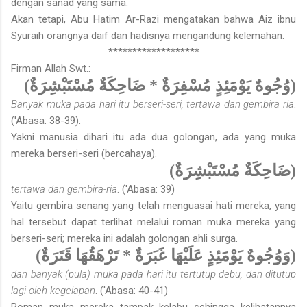
dengan sanad yang sama.
Akan tetapi, Abu Hatim Ar-Razi mengatakan bahwa Aiz ibnu
Syuraih orangnya daif dan hadisnya mengandung kelemahan.
*******************
Firman Allah Swt.:
(وُجُوهٌ يَوْمَئِذٍ مُسْفِرَةٌ * ضَاحِكَةٌ مُسْتَبْشِرَةٌ)
Banyak muka pada hari itu berseri-seri, tertawa dan gembira ria
.
('Abasa: 38-39).
Yakni manusia dihari itu ada dua golongan, ada yang muka
mereka berseri-seri (bercahaya).
(ضَاحِكَةٌ مُسْتَبْشِرَةٌ)
tertawa dan gembira-ria
. ('Abasa: 39)
Yaitu gembira senang yang telah menguasai hati mereka, yang
hal tersebut dapat terlihat melalui roman muka mereka yang
berseri-seri; mereka ini adalah golongan ahli surga.
(وَوُجُوهٌ يَوْمَئِذٍ عَلَيْهَا غَبَرَةٌ * تَرْهَقُهَا قَتَرَةٌ)
dan banyak (pula) muka pada hari itu tertutup debu, dan ditutup
lagi oleh kegelapan
. ('Abasa: 40-41)
Roman muka mereka tampak kelabu sehingga kelihatannya