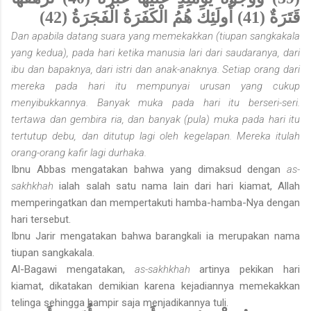
قَتَرَةٌ (41) أُولَئِكَ هُمُ الْكَفَرَةُ الْفَجَرَةُ (42)
Dan apabila datang suara yang memekakkan (tiupan sangkakala
yang kedua), pada hari ketika manusia lari dari saudaranya, dari
ibu dan bapaknya, dari istri dan anak-anaknya. Setiap orang dari
mereka pada hari itu mempunyai urusan yang cukup
menyibukkannya. Banyak muka pada hari itu berseri-seri.
tertawa dan gembira ria, dan banyak (pula) muka pada hari itu
tertutup debu, dan ditutup lagi oleh kegelapan. Mereka itulah
orang-orang kafir lagi durhaka.
Ibnu Abbas mengatakan bahwa yang dimaksud dengan
as-
sakhkhah
ialah salah satu nama lain dari hari kiamat, Allah
memperingatkan dan mempertakuti hamba-hamba-Nya dengan
hari tersebut.
Ibnu Jarir mengatakan bahwa barangkali ia merupakan nama
tiupan sangkakala.
Al-Bagawi mengatakan,
as-sakhkhah
artinya pekikan hari
kiamat, dikatakan demikian karena kejadiannya memekakkan
telinga sehingga hampir saja menjadikannya tuli.