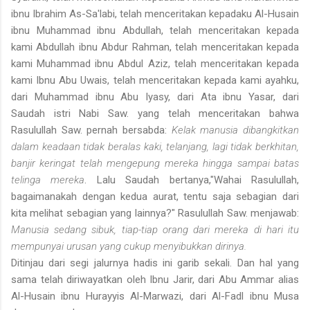
ibnu Ibrahim As-Sa'labi, telah menceritakan kepadaku Al-Husain
ibnu Muhammad ibnu Abdullah, telah menceritakan kepada
kami Abdullah ibnu Abdur Rahman, telah menceritakan kepada
kami Muhammad ibnu Abdul Aziz, telah menceritakan kepada
kami Ibnu Abu Uwais, telah menceritakan kepada kami ayahku,
dari Muhammad ibnu Abu Iyasy, dari Ata ibnu Yasar, dari
Saudah istri Nabi Saw. yang telah menceritakan bahwa
Rasulullah Saw. pernah bersabda:
Kelak manusia dibangkitkan
dalam keadaan tidak beralas kaki, telanjang, lagi tidak berkhitan,
banjir keringat telah mengepung mereka hingga sampai batas
telinga mereka
. Lalu Saudah bertanya,"Wahai Rasulullah,
bagaimanakah dengan kedua aurat, tentu saja sebagian dari
kita melihat sebagian yang lainnya?" Rasulullah Saw. menjawab:
Manusia sedang sibuk, tiap-tiap orang dari mereka di hari itu
mempunyai urusan yang cukup menyibukkan dirinya.
Ditinjau dari segi jalurnya hadis ini garib sekali. Dan hal yang
sama telah diriwayatkan oleh Ibnu Jarir, dari Abu Ammar alias
Al-Husain ibnu Hurayyis Al-Marwazi, dari Al-Fadl ibnu Musa