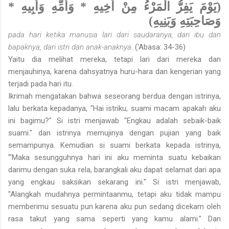
(يَوْمَ يَفِرُّ الْمَرْءُ مِنْ أَخِيهِ * وَأُمِّهِ وَأَبِيهِ *
وَصَاحِبَتِهِ وَبَنِيهِ)
pada hari ketika manusia lari dari saudaranya, dari ibu dan
bapaknya, dari istri dan anak-anaknya
. ('Abasa: 34-36)
Yaitu dia melihat mereka, tetapi lari dari mereka dan
menjauhinya, karena dahsyatnya huru-hara dan kengerian yang
terjadi pada hari itu.
Ikrimah mengatakan bahwa seseorang berdua dengan istrinya,
lalu berkata kepadanya, "Hai istriku, suami macam apakah aku
ini bagimu?" Si istri menjawab "Engkau adalah sebaik-baik
suami." dan istrinya memujinya dengan pujian yang baik
semampunya. Kemudian si suami berkata kepada istrinya,
'"Maka sesungguhnya hari ini aku meminta suatu kebaikan
darimu dengan suka rela, barangkali aku dapat selamat dari apa
yang engkau saksikan sekarang ini." Si istri menjawab,
"Alangkah mudahnya permintaanmu, tetapi aku tidak mampu
memberimu sesuatu pun karena aku pun sedang dicekam oleh
rasa takut yang sama seperti yang kamu alami." Dan