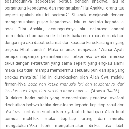
sesungguhnya seseorang bersua dengan anaknya, lalu ia
bergantung kepadanya dan mengatakan,"Hai Anakku, orang tua
seperti apakah aku ini bagimu?" Si anak menjawab dengan
mengemukakan pujian kepadanya, lalu ia berkata kepada si
anak, "Hai Anakku, sesungguhnya aku sekarang sangat
memerlukan bantuan sedikit dari kebaikanmu, mudah-mudahan
dengannya aku dapat selamat dari keadaanku sekarang ini yang
engkau Hhat sendiri." Maka si anak menjawab, "Wahai Ayah,
betapa ringannya permintaanmu, tetapi aku sendiri merasa
takut dengan ketakutan yang sama seperti yang engkau alami,
maka aku tidak mampu memberimu sesuatu pun dari apa yang
engkau minta'itu." Hal ini diungkapkan oleh Allah Swt. melalui
firman-Nya:
pada hari ketika manusia lari dari saudaranya, dari
ibu dan bapaknya, dari istri dan anak-anaknya
. ('Abasa: 34-36)
Di dalam hadis sahih yang menceritakan peristiwa syafaat
disebutkan bahwa ketika dimintakan kepada tiap-tiap rasul dari
ulul 'azmi
untuk memohonkan syafaat di hadapan Allah buat
semua makhluk, maka tiap-tiap orang dari mereka
mengatakan.”Aku lebih mengutamakan diriku, aku lebih