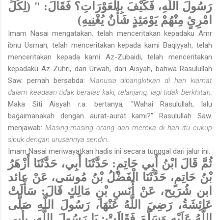
رَسُولَ اللَّهِ، فَكَيْفَ بِالْعَوْرَاتِ؟ فَقَالَ: " (لِكُلِّ
امْرِئٍ مِنْهُمْ يَوْمَئِذٍ شَأْنٌ يُغْنِيهِ)
Imam Nasai mengatakan. telah menceritakan kepadaku Amr
ibnu Usrnan, telah menceritakan kepada kami Baqiyyah, telah
menceritakan kepada kami Az-Zubaidi, telah menceritakan
kepadaku Az-Zuhri, dari Urwah, dari Aisyah, bahwa Rasulullah
Saw. pernah bersabda:
Manusia dibangkitkan di hari kiamat
dalam keadaan tidak beralas kaki, telanjang, lagi tidak berkhitan.
Maka Siti Aisyah r.a. bertanya, "Wahai Rasulullah, lalu
bagaimanakah dengan aurat-aurat kami?" Rasulullah Saw.
menjawab:
Masing-masing orang dari mereka di hari itu cukup
sibuk dengan urusannya sendiri
.
Imam Nasai meriwayatkan hadis ini secara tunggal dari jalur ini.
ثُمَّ قَالَ ابْنُ أَبِي حَاتِمٍ: حَدَّثَنَا أَبِي، حَدَّثَنَا أَزْهَرُ
بْنُ حَاتِمٍ، حَدَّثَنَا الْفَضْلُ بْنُ مُوسَى، عَنْ عائد
ابن شُرَيح، عَنْ أَنَسِ بْنِ مَالِكٍ قَالَ: سَأَلَتْ
عَائِشَةُ، رَضِيَ اللَّهُ عَنْهَا، رَسُولَ اللَّهِ صَلَّى
اللَّهُ عَلَيْهِ وَسَلَّمَ فَقَالَتْ: يَا رَسُولَ اللَّهِ، بِأَبِي