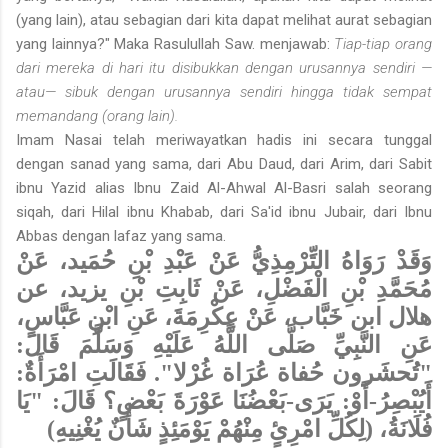
(yang lain), atau sebagian dari kita dapat melihat aurat sebagian
yang lainnya?" Maka Rasulullah Saw. menjawab:
Tiap-tiap orang
dari mereka di hari itu disibukkan dengan urusannya sendiri —
atau— sibuk dengan urusannya sendiri hingga tidak sempat
memandang (orang lain).
Imam Nasai telah meriwayatkan hadis ini secara tunggal
dengan sanad yang sama, dari Abu Daud, dari Arim, dari Sabit
ibnu Yazid alias Ibnu Zaid Al-Ahwal Al-Basri salah seorang
siqah, dari Hilal ibnu Khabab, dari Sa'id ibnu Jubair, dari Ibnu
Abbas dengan lafaz yang sama.
وَقَدْ رَوَاهُ التِّرْمِذِيُّ عَنْ عَبْدِ بْنِ حُمَيد، عَنْ
مُحَمَّدِ بْنِ الْفَضْلِ، عَنْ ثَابِتِ بْنِ يزيد، عن
هلال ابن خَبَّاب، عَنْ عِكْرِمَةَ، عَنِ ابْنِ عَبَّاسٍ،
عَنِ النَّبِيِّ صَلَّى اللَّهُ عَلَيْهِ وَسَلَّمَ قَالَ:
"تُحشَرون حُفاة عُرَاة غُرْلا". فَقَالَتِ امْرَأَةٌ:
أَيُبْصِرُ-أَوْ: يَرَى-بَعْضُنَا عَوْرَةَ بَعْضٍ؟ قَالَ: "يَا
فُلَانَةُ، (لِكُلِّ امْرِئٍ مِنْهُمْ يَوْمَئِذٍ شَأْنٌ يُغْنِيهِ)