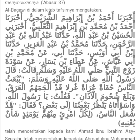
menyibukkannya
. ('Abasa: 37)
Al-Bagawi di dalam kitab tafsirnya mengatakan:
أَخْبَرَنَا أَحْمَدُ بْنُ إِبْرَاهِيمَ الشُّرَيْحِيُّ، أَخْبَرَنَا
أَحْمَدُ بْنُ مُحَمَّدِ بْنِ إِبْرَاهِيمَ الثَّعْلَبِيُّ، أَخْبَرَنِي
الْحُسَيْنُ بْنُ عَبْدِ اللَّهِ، حَدَّثَنَا عَبْدُ اللَّهِ بْنُ عَبْدِ
الرَّحْمَنِ، حَدَّثَنَا مُحَمَّدُ بْنُ عَبْدِ الْعَزِيزِ، حَدَّثَنَا
ابْنُ أَبِي أُوَيْسٍ، حَدَّثَنَا أَبِي، عَنْ مُحَمَّدِ بْنِ
أَبِي عَيَّاشٍ، عَنْ عَطَاءِ بْنِ يَسَارٍ، عَنْ سَوْدَةَ
زَوْجَ النَّبِيِّ صَلَّى اللَّهُ عَلَيْهِ وَسَلَّمَ قَالَتْ: قَالَ
رَسُولُ اللَّهِ صَلَّى اللَّهُ عَلَيْهِ وَسَلَّمَ: "يُبْعَثُ
النَّاسُ حُفَاةً عُرَاةً غُرلا قَدْ أَلْجَمَهُمُ الْعَرَقُ،
وَبَلَغَ شُحُومَ الْآذَانِ". فَقُلْتُ: يَا رَسُولَ اللَّهِ،
وَاسَوْأَتَاهُ يَنْظُرُ بَعْضُنَا إِلَى بَعْضٍ؟ فَقَالَ: "قَدْ
شُغل النَّاسُ، (لِكُلِّ امْرِئٍ مِنْهُمْ يَوْمَئِذٍ شَأْنٌ
يُغْنِيهِ)
telah menceritakan kepada kami Ahmad ibnu Ibrahim Asy-
Syuraihi, telah menceritakan kepadaku Ahmad ibnu Muhammad