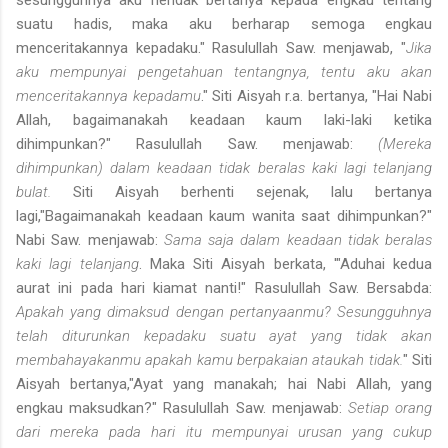
suatu hadis, maka aku berharap semoga engkau
menceritakannya kepadaku." Rasulullah Saw. menjawab, "
Jika
aku mempunyai pengetahuan tentangnya, tentu aku akan
menceritakannya kepadamu
." Siti Aisyah r.a. bertanya, "Hai Nabi
Allah, bagaimanakah keadaan kaum laki-laki ketika
dihimpunkan?" Rasulullah Saw. menjawab:
(Mereka
dihimpunkan) dalam keadaan tidak beralas kaki lagi telanjang
bulat.
Siti Aisyah berhenti sejenak, lalu bertanya
lagi,"Bagaimanakah keadaan kaum wanita saat dihimpunkan?"
Nabi Saw. menjawab:
Sama saja dalam keadaan tidak beralas
kaki lagi telanjang
. Maka Siti Aisyah berkata, '"Aduhai kedua
aurat ini pada hari kiamat nanti!" Rasulullah Saw. Bersabda:
Apakah yang dimaksud dengan pertanyaanmu? Sesungguhnya
telah diturunkan kepadaku suatu ayat yang tidak akan
membahayakanmu apakah kamu berpakaian ataukah tidak.
" Siti
Aisyah bertanya,"Ayat yang manakah; hai Nabi Allah, yang
engkau maksudkan?" Rasulullah Saw. menjawab:
Setiap orang
dari mereka pada hari itu mempunyai urusan yang cukup