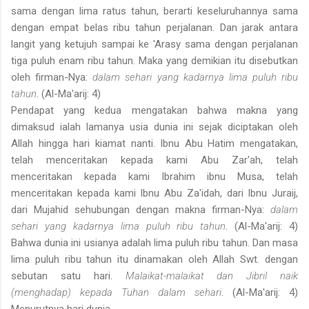
sama dengan lima ratus tahun, berarti keseluruhannya sama
dengan empat belas ribu tahun perjalanan. Dan jarak antara
langit yang ketujuh sampai ke 'Arasy sama dengan perjalanan
tiga puluh enam ribu tahun. Maka yang demikian itu disebutkan
oleh firman-Nya:
dalam sehari yang kadarnya lima puluh ribu
tahun
. (Al-Ma'arij: 4)
Pendapat yang kedua mengatakan bahwa makna yang
dimaksud ialah lamanya usia dunia ini sejak diciptakan oleh
Allah hingga hari kiamat nanti. Ibnu Abu Hatim mengatakan,
telah menceritakan kepada kami Abu Zar'ah, telah
menceritakan kepada kami Ibrahim ibnu Musa, telah
menceritakan kepada kami Ibnu Abu Za'idah, dari Ibnu Juraij,
dari Mujahid sehubungan dengan makna firman-Nya:
dalam
sehari yang kadarnya lima puluh ribu tahun
. (Al-Ma'arij: 4)
Bahwa dunia ini usianya adalah lima puluh ribu tahun. Dan masa
lima puluh ribu tahun itu dinamakan oleh Allah Swt. dengan
sebutan satu hari.
Malaikat-malaikat dan Jibril naik
(menghadap) kepada Tuhan dalam sehari
. (Al-Ma'arij: 4)
Menurutnya hari dunia.