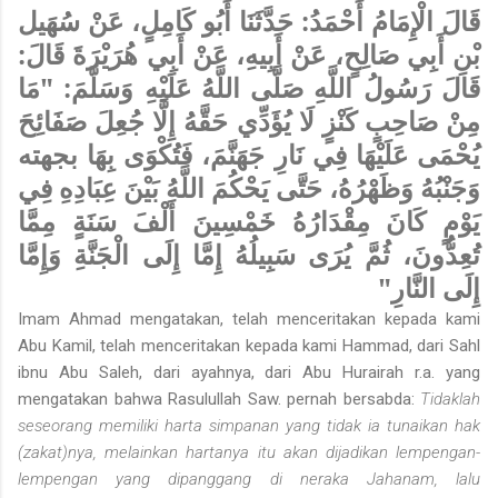
قَالَ الْإِمَامُ أَحْمَدُ: حَدَّثَنَا أَبُو كَامِلٍ، عَنْ سُهَيل
بْنِ أَبِي صَالِحٍ، عَنْ أَبِيهِ، عَنْ أَبِي هُرَيْرَةَ قَالَ:
قَالَ رَسُولُ اللَّهِ صَلَّى اللَّهُ عَلَيْهِ وَسَلَّمَ: "مَا
مِنْ صَاحِبٍ كَنْزٍ لَا يُؤَدِّي حَقَّهُ إِلَّا جُعِلَ صَفَائِحَ
يُحْمَى عَلَيْهَا فِي نَارِ جَهَنَّمَ، فَتُكْوَى بِهَا بجهته
وَجَنْبُهُ وَظَهْرُهُ، حَتَّى يَحْكُمَ اللَّهُ بَيْنَ عِبَادِهِ فِي
يَوْمٍ كَانَ مِقْدَارُهُ خَمْسِينَ أَلْفَ سَنَةٍ مِمَّا
تُعِدُّونَ، ثُمَّ يُرَى سَبِيلُهُ إِمَّا إِلَى الْجَنَّةِ وَإِمَّا
إِلَى النَّارِ"
Imam Ahmad mengatakan, telah menceritakan kepada kami
Abu Kamil, telah menceritakan kepada kami Hammad, dari Sahl
ibnu Abu Saleh, dari ayahnya, dari Abu Hurairah r.a. yang
mengatakan bahwa Rasulullah Saw. pernah bersabda:
Tidaklah
seseorang memiliki harta simpanan yang tidak ia tunaikan hak
(zakat)nya, melainkan hartanya itu akan dijadikan lempengan-
lempengan yang dipanggang di neraka Jahanam, lalu