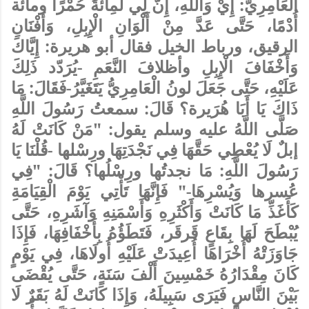
الْعَامِرِيُّ: إِيْ وَاللَّهِ، إِنَّ لِي لَمِائَةً حُمْرًا ومائة
أُدْمًا، حَتَّى عَدَّ مِنْ أَلْوَانِ الْإِبِلِ، وَأَفْنَانِ
الرقيق، ورباط الخيل فقال أبو هريرة: إِيَّاكَ
وَأَخْفَافَ الْإِبِلِ وأظلافَ النَّعَمِ -يُرَدّد ذَلِكَ
عَلَيْهِ، حَتَّى جَعَلَ لونُ الْعَامِرِيُّ يَتَغَيَّرُ-فَقَالَ: مَا
ذَاكَ يَا أَبَا هُرَيرة؟ قَالَ: سمعتُ رَسُولَ اللَّهِ
صَلَّى اللَّهُ عليه وسلم يقول: "مَنْ كَانَتْ لَهُ
إبلٌ لَا يُعْطِي حَقَّهَا فِي نَجْدَتِهَا ورِسْلها -قُلْنَا يَا
رَسُولَ اللَّهِ: مَا نجدتُها ورِسْلُها؟ قَالَ: "فِي
عُسرها وَيُسْرِهَا-" فَإِنَّهَا تَأْتِي يَوْمَ الْقِيَامَةِ
كَأَغَذِّ مَا كَانَتْ وَأَكْثَرِهِ وَأَسْمَنِهِ وَآشَرِهِ، حَتَّى
يُبْطَحَ لَهَا بِقَاعٍ قَرقَر، فَتَطَؤُهُ بِأَخْفَافِهَا، فَإِذَا
جَاوَزَتْهُ أُخْرَاهَا أُعِيدَتْ عَلَيْهِ أُولَاهَا، فِي يَوْمٍ
كَانَ مِقْدَارُهُ خَمْسِينَ أَلْفَ سَنَةٍ، حَتَّى يُقْضَى
بَيْنَ النَّاسِ فَيَرَى سَبِيلَهُ، وَإِذَا كَانَتْ لَهُ بَقَرٌ لَا