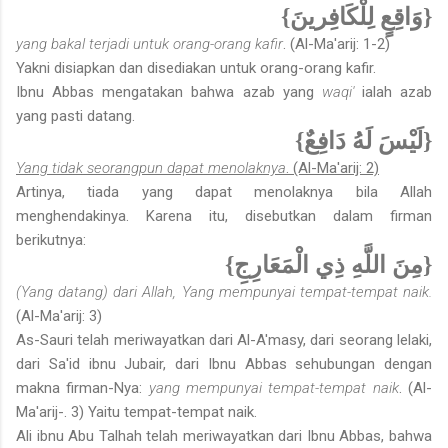
{وَاقِعٍ لِلْكَافِرينَ}
yang bakal terjadi untuk orang-orang kafir
. (Al-Ma'arij: 1-2)
Yakni disiapkan dan disediakan untuk orang-orang kafir.
Ibnu Abbas mengatakan bahwa azab yang
waqi'
ialah azab
yang pasti datang.
{لَيْسَ لَهُ دَافِعٌ}
Yang tidak seorangpun dapat menolaknya
. (Al-Ma'arij: 2)
Artinya, tiada yang dapat menolaknya bila Allah
menghendakinya. Karena itu, disebutkan dalam firman
berikutnya:
{مِنَ اللَّهِ ذِي الْمَعَارِجِ}
(Yang datang) dari Allah, Yang mempunyai tempat-tempat naik.
(Al-Ma'arij: 3)
As-Sauri telah meriwayatkan dari Al-A'masy, dari seorang lelaki,
dari Sa'id ibnu Jubair, dari Ibnu Abbas sehubungan dengan
makna firman-Nya:
yang mempunyai tempat-tempat naik
. (Al-
Ma'arij-. 3) Yaitu tempat-tempat naik.
Ali ibnu Abu Talhah telah meriwayatkan dari Ibnu Abbas, bahwa