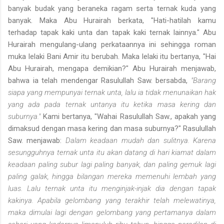
banyak budak yang beraneka ragam serta ternak kuda yang
banyak. Maka Abu Hurairah berkata, "Hati-hatilah kamu
terhadap tapak kaki unta dan tapak kaki ternak lainnya." Abu
Hurairah mengulang-ulang perkataannya ini sehingga roman
muka lelaki Bani Amir itu berubah. Maka lelaki itu bertanya, "Hai
Abu Hurairah, mengapa demikian?" Abu Hurairah menjawab,
bahwa ia telah mendengar Rasulullah Saw. bersabda,
"Barang
siapa yang mempunyai ternak unta, lalu ia tidak menunaikan hak
yang ada pada ternak untanya itu ketika masa kering dan
suburnya."
Kami bertanya, "Wahai Rasulullah Saw., apakah yang
dimaksud dengan masa kering dan masa suburnya?" Rasulullah
Saw. menjawab:
Dalam keadaan mudah dan sulitnya. Karena
sesungguhnya ternak unta itu akan datang di hari kiamat dalam
keadaan paling subur lagi paling banyak, dan paling gemuk lagi
paling galak, hingga bilangan mereka memenuhi lembah yang
luas. Lalu ternak unta itu menginjak-injak dia dengan tapak
kakinya. Apabila gelombang yang terakhir telah melewatinya,
maka dimulai lagi dengan gelombang yang pertamanya dalam