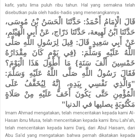
kafir, yaitu lima puluh ribu tahun. Hal yang semakna telah
disebutkan pula oleh hadis-hadis yang menerangkannya.
قَالَ الْإِمَامُ أَحْمَدُ:
حَدَّثَنَا الْحَسَنُ بْنُ مُوسَى،
حَدَّثَنَا ابْنُ لَهِيعة، حَدَّثَنَا دَرّاج، عَنْ أَبِي الْهَيْثَمِ،
عَنْ أَبِي سَعِيدٍ قَالَ: قِيلَ لِرَسُولِ اللَّهِ صَلَّى
اللَّهُ عَلَيْهِ وَسَلَّمَ: {فِي يَوْمٍ كَانَ مِقْدَارُهُ
خَمْسِينَ أَلْفَ سَنَةٍ} مَا أَطْوَلَ هَذَا الْيَوْمَ؟
فَقَالَ رَسُولُ اللَّهِ صَلَّى اللَّهُ عَلَيْهِ وَسَلَّمَ:
"وَالَّذِي نَفْسِي بِيَدِهِ، إِنَّهُ لِيُخَفَّفُ عَلَى
الْمُؤْمِنِ حَتَّى يَكُونَ أَخَفَّ عَلَيْهِ مِنْ صَلَاةٍ
مَكْتُوبَةٍ يصليها في الدنيا"
Imam Ahmad mengatakan, telah menceritakan kepada kami Al-
Hasan ibnu Musa, telah menceritakan kepada kami Ibnu Lahi'ah,
telah menceritakan kepada kami Darij, dari Abul Haisam, dari
Abu Sa'id yang mengatakan bahwa pernah dikatakan kepada