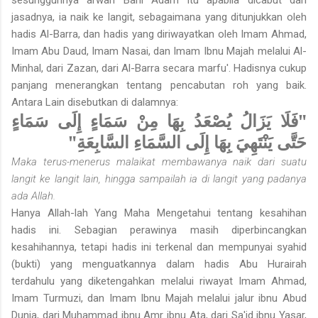
jasadnya, ia naik ke langit, sebagaimana yang ditunjukkan oleh
hadis Al-Barra, dan hadis yang diriwayatkan oleh Imam Ahmad,
Imam Abu Daud, Imam Nasai, dan Imam Ibnu Majah melalui Al-
Minhal, dari Zazan, dari Al-Barra secara marfu'. Hadisnya cukup
panjang menerangkan tentang pencabutan roh yang baik.
Antara Lain disebutkan di dalamnya:
"فَلَا يَزَالُ يُصْعَدُ بِهَا مِنْ سَمَاءٍ إِلَى سَمَاءٍ
حَتَّى يَنْتَهِيَ بِهَا إِلَى السَّمَاءِ السَّابِعَةِ"
Maka terus-menerus malaikat membawanya naik dari suatu
langit ke langit lain, hingga sampailah ia di langit yang padanya
ada Allah.
Hanya Allah-lah Yang Maha Mengetahui tentang kesahihan
hadis ini. Sebagian perawinya masih diperbincangkan
kesahihannya, tetapi hadis ini terkenal dan mempunyai syahid
(bukti) yang menguatkannya dalam hadis Abu Hurairah
terdahulu yang diketengahkan melalui riwayat Imam Ahmad,
Imam Turmuzi, dan Imam Ibnu Majah melalui jalur ibnu Abud
Dunia, dari Muhammad ibnu Amr ibnu Ata, dari Sa'id ibnu Yasar,