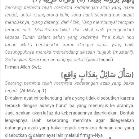
Seorang peminta telah meminta kedatangan azab yang bakal
terjadi, untuk orang-orang kafir, yang tidak seorang pun dapat
menolaknya, (yang datang) dari Allah, Yang mempunyai tempat-
tempat naik. Malaikat-malaikat dan Jibril naik (menghadap)
kepada Tuhan dalam sehari yang kadarnya lima puluh ribu
tahun. Maka bersabarlah kamu dengan sabar yang baik.
Sesungguhnya mereka memandang siksaan itu jauh (mustahil).
Sedangkan Kami memandangnya dekat
(pasti terjadi).
Firman Allah Swt.:
{سَأَلَ سَائِلٌ بِعَذَابٍ وَاقِعٍ}
Seorang peminta telah meminta kedatangan azab yang bakal
terjadi
. (Al-Ma'arij: 1)
Di dalam ayat ini terkandung lafaz yang tidak disebutkan karena
terbukti dengan adanya huruf ba yang menunjuk ke arahnya.
Jadi, seakan-akan lafaz itu keberadaannya diperkirakan. Bentuk
lengkapnya ialah seseorang meminta agar disegerakan
datangnya azab yang bakal terjadi, semakna dengan apa yang
disebutkan di dalam ayat lain melalui firman-Nya: