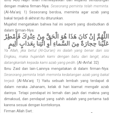
dengan makna firman-Nya:
Seseorang peminta telah meminta.
(Al-Ma'arij: 1) Seseorang berdoa, meminta agar azab yang
bakal terjadi di akhirat itu diturunkan.
Mujahid mengatakan bahwa hal ini seperti yang disebutkan di
dalam firman-Nya:
اللَّهُمَّ إِنْ كانَ هَذَا هُوَ الْحَقَّ مِنْ عِنْدِكَ فَأَمْطِرْ
عَلَيْنا حِجارَةً مِنَ السَّماءِ أَوِ ائْتِنا بِعَذابٍ أَلِيمٍ
Ya Allah, jika betul (Al-Qur'an) ini dialah yang benar dari sisi
Engkau, maka hujanilah kami dengan batu dari langit, atau
datangkanlah kepada kami azab yang pedih
. (Al-Anfal: 32)
Ibnu Zaid dan lain-Lainnya mengatakan di dalam firman-Nya:
Seseorang peminta telah meminta kedatangan azab yang bakal
terjadi.
(Al-Ma'arij: 1) Yaitu sebuah lembah yang terdapat di
dalam neraka Jahanam, kelak di hari kiamat mengalir azab
darinya. Tetapi pendapat ini lemah dan jauh dari makna yang
dimaksud, dan pendapat yang sahih adalah yang pertama tadi
karena sesuai dengan konteksnya.
Firman Allah Swt.: