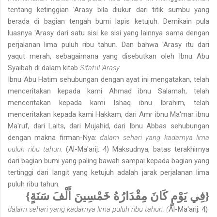
tentang ketinggian 'Arasy bila diukur dari titik sumbu yang
berada di bagian tengah bumi lapis ketujuh. Demikain pula
luasnya 'Arasy dari satu sisi ke sisi yang lainnya sama dengan
perjalanan lima puluh ribu tahun. Dan bahwa 'Arasy itu dari
yaqut merah, sebagaimana yang disebutkan oleh Ibnu Abu
Syaibah di dalam kitab
Sifatul 'Arasy.
Ibnu Abu Hatim sehubungan dengan ayat ini mengatakan, telah
menceritakan kepada kami Ahmad ibnu Salamah, telah
menceritakan kepada kami Ishaq ibnu Ibrahim, telah
menceritakan kepada kami Hakkam, dari Amr ibnu Ma'mar ibnu
Ma'ruf, dari Laits, dari Mujahid, dari Ibnu Abbas sehubungan
dengan makna firman-Nya:
dalam sehari yang kadarnya lima
puluh ribu tahun.
(Al-Ma'arij: 4) Maksudnya, batas terakhirnya
dari bagian bumi yang paling bawah sampai kepada bagian yang
tertinggi dari langit yang ketujuh adalah jarak perjalanan lima
puluh ribu tahun.
{فِي يَوْمٍ كَانَ مِقْدَارُهُ خَمْسِينَ أَلْفَ سَنَةٍ}
dalam sehari yang kadarnya lima puluh ribu tahun. (
Al-Ma'arij: 4)