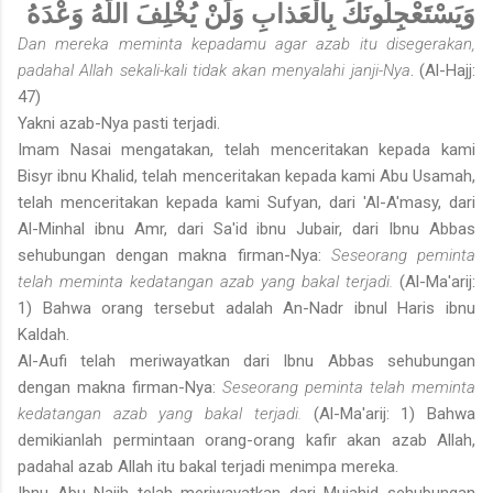
وَيَسْتَعْجِلُونَكَ بِالْعَذابِ وَلَنْ يُخْلِفَ اللَّهُ وَعْدَهُ
Dan mereka meminta kepadamu agar azab itu disegerakan,
padahal Allah sekali-kali tidak akan menyalahi janji-Nya
. (Al-Hajj:
47)
Yakni azab-Nya pasti terjadi.
Imam Nasai mengatakan, telah menceritakan kepada kami
Bisyr ibnu Khalid, telah menceritakan kepada kami Abu Usamah,
telah menceritakan kepada kami Sufyan, dari 'Al-A'masy, dari
Al-Minhal ibnu Amr, dari Sa'id ibnu Jubair, dari Ibnu Abbas
sehubungan dengan makna firman-Nya:
Seseorang peminta
telah meminta kedatangan azab yang bakal terjadi.
(Al-Ma'arij:
1) Bahwa orang tersebut adalah An-Nadr ibnul Haris ibnu
Kaldah.
Al-Aufi telah meriwayatkan dari Ibnu Abbas sehubungan
dengan makna firman-Nya:
Seseorang peminta telah meminta
kedatangan azab yang bakal terjadi.
(Al-Ma'arij: 1) Bahwa
demikianlah permintaan orang-orang kafir akan azab Allah,
padahal azab Allah itu bakal terjadi menimpa mereka.
Ibnu Abu Najih telah meriwayatkan dari Mujahid sehubungan