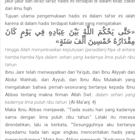
jalur-jalur dan lafaz-lafaz hadis ini terdapat di dalam kitab zakat
dari ilmu fiqih.
Tujuan utama pengemukaan hadis ini dalam tafsir ini ialah
karena di dalam hadis terdapat kalimat yang mengatakan:
«حَتَّى يَحْكُمَ اللَّهُ بَيْنَ عِبَادِهِ فِي يَوْمٍ كَانَ
مِقْدَارُهُ خَمْسِينَ أَلْفَ سَنَةٍ»
Hingga Allah menyelesaikan keputusan (peradilan)-Nya di antara
hamba-hamba-Nya dalam sehari yang kadarnya lima puluh ribu
tahun.
Ibnu Jarir telah meriwayatkan dari Ya'qub, dari Ibnu Aliyyah dan
Abdul Wahhab, dari Ayyub, dari Ibnu Abu Mulaikah yang
mengatakan bahwa pernah-seseorang bertanya kepada Ibnu
Abbas tentang makna firman Allah Swt.:
dalam sehari yang
kadarnya lima puluh ribu tahun.
(Al-Ma'arij: 4)
Maka Ibnu Abbas menjawab, "Tiada suatu hari yang kadarnya
sama dengan lima puluh ribu tahun." Lelaki itu merasa
direndahkan, lalu ia berkata, "'Sesungguhnya aku bertanya
kepadamu tiada lain agar engkau menceritakan hadis yang
menerangkannya." Maka Ibnu Abbas menjawab, "Keduanya (hari