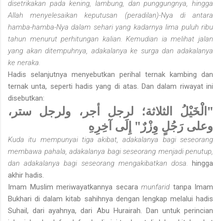
disetrikakan pada kening, lambung, dan punggungnya, hingga
Allah menyelesaikan keputusan (peradilan)-Nya di antara
hamba-hamba-Nya dalam sehari yang kadarnya lima puluh ribu
tahun menurut perhitungan kalian. Kemudian ia melihat jalan
yang akan ditempuhnya, adakalanya ke surga dan adakalanya
ke neraka.
Hadis selanjutnya menyebutkan perihal ternak kambing dan
ternak unta, seperti hadis yang di atas. Dan dalam riwayat ini
disebutkan:
"الْخَيْلُ الثلاثة؛ لرجل أجر، ولرجل ستر،
وعلى
رَجُلٍ وِزْرٌ" إِلَى آخِرِهِ
Kuda itu mempunyai tiga akibat, adakalanya bagi seseorang
membawa pahala, adakalanya bagi seseorang menjadi penutup,
dan adakalanya bagi seseorang mengakibatkan dosa.
hingga
akhir hadis.
Imam Muslim meriwayatkannya secara
munfarid
tanpa Imam
Bukhari di dalam kitab sahihnya dengan lengkap melalui hadis
Suhail, dari ayahnya, dari Abu Hurairah. Dan untuk perincian