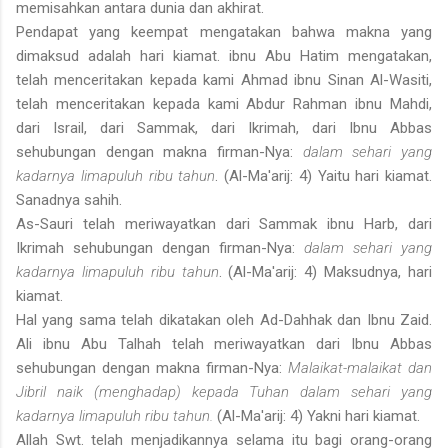
memisahkan antara dunia dan akhirat.
Pendapat yang keempat mengatakan bahwa makna yang
dimaksud adalah hari kiamat. ibnu Abu Hatim mengatakan,
telah menceritakan kepada kami Ahmad ibnu Sinan Al-Wasiti,
telah menceritakan kepada kami Abdur Rahman ibnu Mahdi,
dari Israil, dari Sammak, dari Ikrimah, dari Ibnu Abbas
sehubungan dengan makna firman-Nya:
dalam sehari yang
kadarnya limapuluh ribu tahun
. (Al-Ma'arij: 4) Yaitu hari kiamat.
Sanadnya sahih.
As-Sauri telah meriwayatkan dari Sammak ibnu Harb, dari
Ikrimah sehubungan dengan firman-Nya:
dalam sehari yang
kadarnya limapuluh ribu tahun
. (Al-Ma'arij: 4) Maksudnya, hari
kiamat.
Hal yang sama telah dikatakan oleh Ad-Dahhak dan Ibnu Zaid.
Ali ibnu Abu Talhah telah meriwayatkan dari Ibnu Abbas
sehubungan dengan makna firman-Nya:
Malaikat-malaikat dan
Jibril naik (menghadap) kepada Tuhan dalam sehari yang
kadarnya limapuluh ribu tahun.
(Al-Ma'arij: 4) Yakni hari kiamat.
Allah Swt. telah menjadikannya selama itu bagi orang-orang