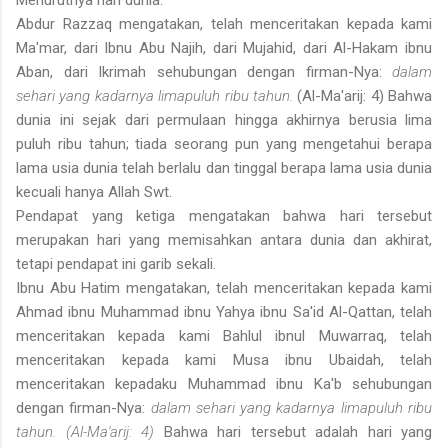
Abdur Razzaq mengatakan, telah menceritakan kepada kami
Ma'mar, dari Ibnu Abu Najih, dari Mujahid, dari Al-Hakam ibnu
Aban, dari Ikrimah sehubungan dengan firman-Nya:
dalam
sehari yang kadarnya limapuluh ribu tahun.
(Al-Ma'arij: 4) Bahwa
dunia ini sejak dari permulaan hingga akhirnya berusia lima
puluh ribu tahun; tiada seorang pun yang mengetahui berapa
lama usia dunia telah berlalu dan tinggal berapa lama usia dunia
kecuali hanya Allah Swt.
Pendapat yang ketiga mengatakan bahwa hari tersebut
merupakan hari yang memisahkan antara dunia dan akhirat,
tetapi pendapat ini garib sekali.
Ibnu Abu Hatim mengatakan, telah menceritakan kepada kami
Ahmad ibnu Muhammad ibnu Yahya ibnu Sa'id Al-Qattan, telah
menceritakan kepada kami Bahlul ibnul Muwarraq, telah
menceritakan kepada kami Musa ibnu Ubaidah, telah
menceritakan kepadaku Muhammad ibnu Ka'b sehubungan
dengan firman-Nya:
dalam sehari yang kadarnya limapuluh ribu
tahun. (Al-Ma'arij: 4)
Bahwa hari tersebut adalah hari yang