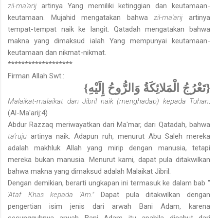
zil-ma'arij
artinya Yang memiliki ketinggian dan keutamaan-
keutamaan. Mujahid mengatakan bahwa
zil-ma'arij
artinya
tempat-tempat naik ke langit. Qatadah mengatakan bahwa
makna yang dimaksud ialah Yang mempunyai keutamaan-
keutamaan dan nikmat-nikmat.
*******************
Firman Allah Swt.:
{تَعْرُجُ الْمَلائِكَةُ وَالرُّوحُ إِلَيْهِ}
Malaikat-malaikat dan Jibril naik (menghadap) kepada Tuhan
.
(Al-Ma'arij:4)
Abdur Razzaq meriwayatkan dari Ma'mar, dari Qatadah, bahwa
ta'ruju
artinya naik. Adapun ruh, menurut Abu Saleh mereka
adalah makhluk Allah yang mirip dengan manusia, tetapi
mereka bukan manusia. Menurut kami, dapat pula ditakwilkan
bahwa makna yang dimaksud adalah Malaikat Jibril.
Dengan demikian, berarti ungkapan ini termasuk ke dalam bab "
'Ataf Khas kepada 'Am."
Dapat pula ditakwilkan dengan
pengertian isim jenis dari arwah Bani Adam, karena
sesungguhnya arwah Bani Adam itu apabila dicabut dari