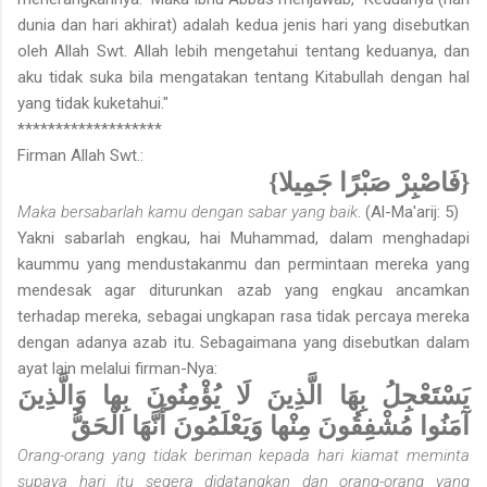
dunia dan hari akhirat) adalah kedua jenis hari yang disebutkan
oleh Allah Swt. Allah lebih mengetahui tentang keduanya, dan
aku tidak suka bila mengatakan tentang Kitabullah dengan hal
yang tidak kuketahui."
*******************
Firman Allah Swt.:
{فَاصْبِرْ صَبْرًا جَمِيلا}
Maka bersabarlah kamu dengan sabar yang baik
. (Al-Ma'arij: 5)
Yakni sabarlah engkau, hai Muhammad, dalam menghadapi
kaummu yang mendustakanmu dan permintaan mereka yang
mendesak agar diturunkan azab yang engkau ancamkan
terhadap mereka, sebagai ungkapan rasa tidak percaya mereka
dengan adanya azab itu. Sebagaimana yang disebutkan dalam
ayat lain melalui firman-Nya:
يَسْتَعْجِلُ بِهَا الَّذِينَ لَا يُؤْمِنُونَ بِها وَالَّذِينَ
آمَنُوا مُشْفِقُونَ مِنْها وَيَعْلَمُونَ أَنَّهَا الْحَقُّ
Orang-orang yang tidak beriman kepada hari kiamat meminta
supaya hari itu segera didatangkan dan orang-orang yang