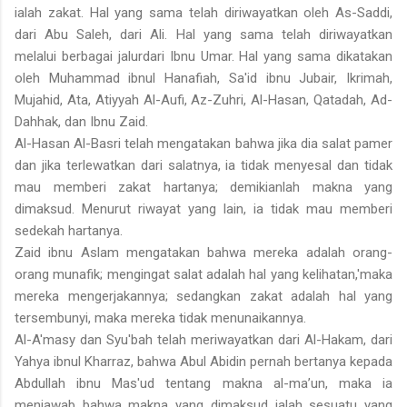
ialah zakat. Hal yang sama telah diriwayatkan oleh As-Saddi,
dari Abu Saleh, dari Ali. Hal yang sama telah diriwayatkan
melalui berbagai jalurdari Ibnu Umar. Hal yang sama dikatakan
oleh Muhammad ibnul Hanafiah, Sa'id ibnu Jubair, Ikrimah,
Mujahid, Ata, Atiyyah Al-Aufi, Az-Zuhri, Al-Hasan, Qatadah, Ad-
Dahhak, dan Ibnu Zaid.
Al-Hasan Al-Basri telah mengatakan bahwa jika dia salat pamer
dan jika terlewatkan dari salatnya, ia tidak menyesal dan tidak
mau memberi zakat hartanya; demikianlah makna yang
dimaksud. Menurut riwayat yang lain, ia tidak mau memberi
sedekah hartanya.
Zaid ibnu Aslam mengatakan bahwa mereka adalah orang-
orang munafik; mengingat salat adalah hal yang kelihatan,'maka
mereka mengerjakannya; sedangkan zakat adalah hal yang
tersembunyi, maka mereka tidak menunaikannya.
Al-A'masy dan Syu'bah telah meriwayatkan dari Al-Hakam, dari
Yahya ibnul Kharraz, bahwa Abul Abidin pernah bertanya kepada
Abdullah ibnu Mas'ud tentang makna al-ma’un, maka ia
menjawab bahwa makna yang dimaksud ialah sesuatu yang