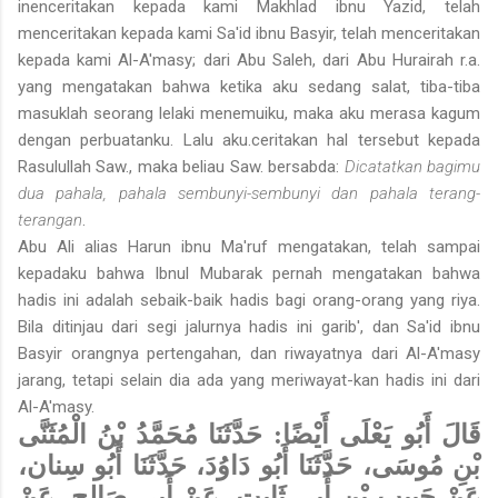
inenceritakan kepada kami Makhlad ibnu Yazid, telah
menceritakan kepada kami Sa'id ibnu Basyir, telah menceritakan
kepada kami Al-A'masy; dari Abu Saleh, dari Abu Hurairah r.a.
yang mengatakan bahwa ketika aku sedang salat, tiba-tiba
masuklah seorang lelaki menemuiku, maka aku merasa kagum
dengan perbuatanku. Lalu aku.ceritakan hal tersebut kepada
Rasulullah Saw., maka beliau Saw. bersabda:
Dicatatkan bagimu
dua pahala, pahala sembunyi-sembunyi dan pahala terang-
terangan
.
Abu Ali alias Harun ibnu Ma'ruf mengatakan, telah sampai
kepadaku bahwa Ibnul Mubarak pernah mengatakan bahwa
hadis ini adalah sebaik-baik hadis bagi orang-orang yang riya.
Bila ditinjau dari segi jalurnya hadis ini garib', dan Sa'id ibnu
Basyir orangnya pertengahan, dan riwayatnya dari Al-A'masy
jarang, tetapi selain dia ada yang meriwayat-kan hadis ini dari
Al-A'masy.
قَالَ أَبُو يَعْلَى أَيْضًا: حَدَّثَنَا مُحَمَّدُ بْنُ الْمُثَنَّى
بْنِ مُوسَى، حَدَّثَنَا أَبُو دَاوُدَ، حَدَّثَنَا أَبُو سِنان،
عَنْ حَبِيبِ بْنِ أَبِي ثَابِتٍ، عَنْ أَبِي صَالِحٍ، عَنْ