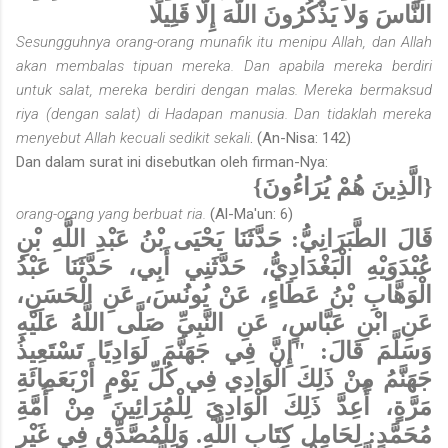
النَّاسَ وَلا يَذْكُرُونَ اللَّهَ إِلَّا قَلِيلًا
Sesungguhnya orang-orang munafik itu menipu Allah, dan Allah
akan membalas tipuan mereka. Dan apabila mereka berdiri
untuk salat, mereka berdiri dengan malas. Mereka bermaksud
riya (dengan salat) di Hadapan manusia. Dan tidaklah mereka
menyebut Allah kecuali sedikit sekali
. (An-Nisa: 142)
Dan dalam surat ini disebutkan oleh firman-Nya:
{الَّذِينَ هُمْ يُرَاءُونَ}
orang-orang yang berbuat ria.
(Al-Ma'un: 6)
قَالَ الطَّبَرَانِيُّ: حَدَّثَنَا يَحْيَى بْنُ عَبْدِ اللَّهِ بْنِ
عُبْدَوَيْهِ الْبَغْدَادِيُّ، حَدَّثَنِي أَبِي، حَدَّثَنَا عَبْدُ
الْوَهَّابِ بْنُ عَطَاءٍ، عَنْ يُونُسَ، عَنِ الْحَسَنِ،
عَنِ ابْنِ عَبَّاسٍ، عَنِ النَّبِيِّ صَلَّى اللَّهُ عَلَيْهِ
وَسَلَّمَ قَالَ: "إِنَّ فِي جَهَنَّمَ لَوَادِيًا تَسْتَعِيذُ
جَهَنَّمُ مِنْ ذَلِكَ الْوَادِي فِي كُلِّ يَوْمٍ أَرْبَعَمِائَةِ
مَرَّةٍ، أُعِدَّ ذَلِكَ الْوَادِيَ لِلْمُرَائِينَ مِنْ أُمَّةِ
مُحَمَّدٍ: لِحَامِلِ كِتَابِ اللَّهِ. وَلِلْمُصَّدِّقِ فِي غَيْرِ