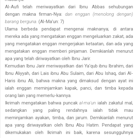
Al-Aufi telah meriwayatkan dari Ibnu Abbas sehubungan
dengan makna firman-Nya:
dan enggan (menolong dengan)
barang berguna
. (Al-Ma'un: 7)
Ulama berbeda pendapat mengenai maknanya; di antara
mereka ada yang mengatakan enggan mengeluarkan zakat, ada
yang mengatakan enggan mengerjakan ketaatan, dan ada yang
mengatakan enggan memberi pinjaman. Demikianlah menurut
apa yang telah diriwayatkan oleh Ibnu Jarir.
Kemudian Ibnu Jarir meriwayatkan dari Ya'qub ibnu Ibrahim, dari
Ibnu Aliyyah, dari Lais ibnu Abu Sulaim, dari Abu Ishaq, dari Al-
Haris ibnu Ali, bahwa makna yang dimaksud dengan ayat ini
ialah enggan meminjamkan kapak, panci, dan timba kepada
orang lain yang memerlu-kannya.
Ikrimah mengatakan bahwa puncak
al-ma'un
ialah zakatul mal,
sedangkan yang paling rendahnya ialah tidak mau
meminjamkan ayakan, timba, dan jarum. Demikianlah menurut
apa yang diriwayatkan oleh Ibnu Abu Hatim. Pendapat yang
dikemukakan oleh Ikrimah ini baik, karena sesungguhnya