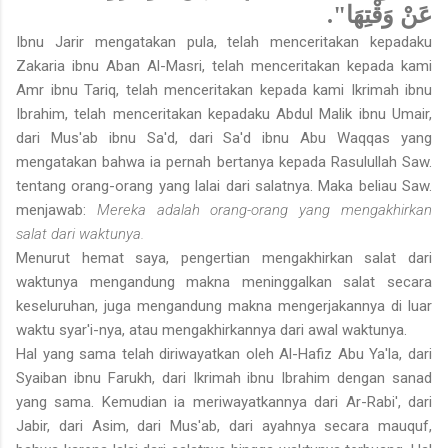
عَنْ وَقْتِهَا".
Ibnu Jarir mengatakan pula, telah menceritakan kepadaku
Zakaria ibnu Aban Al-Masri, telah menceritakan kepada kami
Amr ibnu Tariq, telah menceritakan kepada kami Ikrimah ibnu
Ibrahim, telah menceritakan kepadaku Abdul Malik ibnu Umair,
dari Mus'ab ibnu Sa'd, dari Sa'd ibnu Abu Waqqas yang
mengatakan bahwa ia pernah bertanya kepada Rasulullah Saw.
tentang orang-orang yang lalai dari salatnya. Maka beliau Saw.
menjawab:
Mereka adalah orang-orang yang mengakhirkan
salat dari waktunya.
Menurut hemat saya, pengertian mengakhirkan salat dari
waktunya mengandung makna meninggalkan salat secara
keseluruhan, juga mengandung makna mengerjakannya di luar
waktu syar'i-nya, atau mengakhirkannya dari awal waktunya.
Hal yang sama telah diriwayatkan oleh Al-Hafiz Abu Ya'la, dari
Syaiban ibnu Farukh, dari Ikrimah ibnu Ibrahim dengan sanad
yang sama. Kemudian ia meriwayatkannya dari Ar-Rabi', dari
Jabir, dari Asim, dari Mus'ab, dari ayahnya secara mauquf,