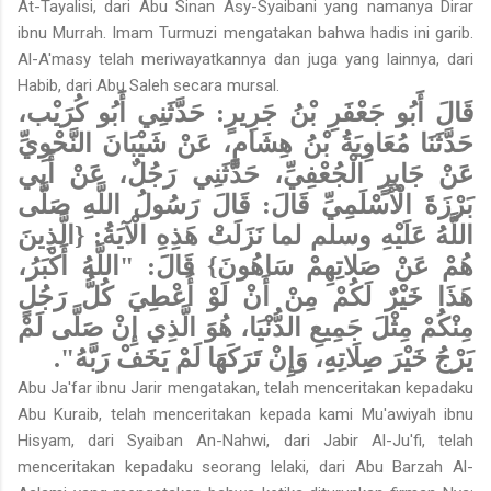
At-Tayalisi, dari Abu Sinan Asy-Syaibani yang namanya Dirar
ibnu Murrah. Imam Turmuzi mengatakan bahwa hadis ini garib.
Al-A'masy telah meriwayatkannya dan juga yang lainnya, dari
Habib, dari Abu Saleh secara mursal.
قَالَ أَبُو جَعْفَرِ بْنُ جَرِيرٍ: حَدَّثَنِي أَبُو كُرَيْب،
حَدَّثَنَا مُعَاوِيَةُ بْنُ هِشَامٍ، عَنْ شَيْبَانَ النَّحْوِيِّ
عَنْ جَابِرٍ الْجُعْفِيِّ، حَدَّثَنِي رَجُلٌ، عَنْ أَبِي
بَرْزَةَ الْأَسْلَمِيِّ قَالَ: قَالَ رَسُولُ اللَّهِ صَلَّى
اللَّهُ عَلَيْهِ وسلم لما نَزَلَتْ هَذِهِ الْآيَةُ: {الَّذِينَ
هُمْ عَنْ صَلاتِهِمْ سَاهُونَ} قَالَ: "اللَّهُ أَكْبَرُ،
هَذَا خَيْرٌ لَكُمْ مِنْ أَنْ لَوْ أُعْطِيَ كُلُّ رَجُلٍ
مِنْكُمْ مِثْلَ جَمِيعِ الدُّنْيَا، هُوَ الَّذِي إِنْ صَلَّى لَمْ
يَرْجُ خَيْرَ صِلَاتِهِ، وَإِنْ تَرَكَهَا لَمْ يَخَفْ رَبَّهُ".
Abu Ja'far ibnu Jarir mengatakan, telah menceritakan kepadaku
Abu Kuraib, telah menceritakan kepada kami Mu'awiyah ibnu
Hisyam, dari Syaiban An-Nahwi, dari Jabir Al-Ju'fi, telah
menceritakan kepadaku seorang lelaki, dari Abu Barzah Al-