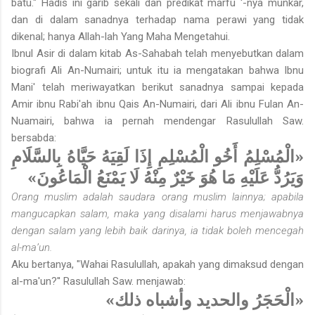
batu." Hadis ini garib sekali dan predikat marfu '-nya munkar,
dan di dalam sanadnya terhadap nama perawi yang tidak
dikenal; hanya Allah-lah Yang Maha Mengetahui.
Ibnul Asir di dalam kitab As-Sahabah telah menyebutkan dalam
biografi Ali An-Numairi; untuk itu ia mengatakan bahwa Ibnu
Mani' telah meriwayatkan berikut sanadnya sampai kepada
Amir ibnu Rabi'ah ibnu Qais An-Numairi, dari Ali ibnu Fulan An-
Nuamairi, bahwa ia pernah mendengar Rasulullah Saw.
bersabda:
«الْمُسْلِمُ أَخُو الْمُسْلِمِ إِذَا لَقِيَهُ حَيَّاهُ بِالسَّلَامِ
وَيَرُدُّ عَلَيْهِ مَا هُوَ خَيْرٌ مِنْهُ لَا يَمْنَعُ الْمَاعُونَ»
Orang muslim adalah saudara orang muslim lainnya; apabila
mangucapkan salam, maka yang disalami harus menjawabnya
dengan salam yang lebih baik darinya, ia tidak boleh mencegah
al-ma’un.
Aku bertanya, "Wahai Rasulullah, apakah yang dimaksud dengan
al-ma'un?'' Rasulullah Saw. menjawab:
«الْحَجَرُ والحديد وأشباه ذلك»