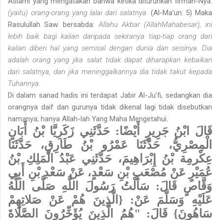
Aslami yang mengatakan bahwa ketika diturunkan firman-Nya:
(yaitu) orang-orang yang lalai dari salatnya.
(Al-Ma'un: 5) Maka
Rasulullah Saw. bersabda:
Allahu Akbar (AllahMahabesar), ini
lebih baik bagi kalian daripada sekiranya tiap-tiap orang dari
kalian diberi hal yang semisal dengan dunia dan seisinya. Dia
adalah orang yang jika salat tidak dapat diharapkan kebaikan
dari salatnya, dan jika meninggalkannya dia tidak takut kepada
Tuhannya.
Di dalam sanad hadis ini terdapat Jabir Al-Ju'fi, sedangkan dia
orangnya daif dan gurunya tidak dikenal lagi tidak disebutkan
namanya; hanya Allah-lah Yang Maha Mengetahui.
قَالَ ابْنُ جَرِيرٍ أَيْضًا: حَدَّثَنِي زَكَرِيَّا بْنُ أَبَانٍ
الْمِصْرِيُّ، حَدَّثَنَا عَمْرُو بْنُ طَارِقٍ، حَدَّثَنَا
عِكْرمِة بْنُ إِبْرَاهِيمَ، حَدَّثَنِي عَبْدُ الْمَلِكِ بْنُ
عُمَيْرٍ عَنْ مُصْعَبِ بْنِ سَعْدٍ، عَنْ سَعْدِ بْنِ أَبِي
وَقَّاصٍ قَالَ: سَأَلْتُ رَسُولَ اللَّهِ صَلَّى اللَّهُ
عَلَيْهِ وَسَلَّمَ عَنْ: {الَّذِينَ هُمْ عَنْ صَلاتِهِمْ
سَاهُونَ} قَالَ: "هُمُ الَّذِينَ يُؤَخِّرُونَ الصَّلَاةَ