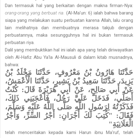
Dan termasuk hal yang berkaitan dengan makna firman-Nya:
orang-orang yang berbuat ria.
(Al-Ma'un: 6) ialah bahwa barang
siapa yang melakukan suatu perbuatan karena Allah, lalu orang
lain melihatnya dan membuatnya merasa takjub dengan
perbuatannya, maka sesungguhnya hal ini bukan termasuk
perbuatan riya.
Dalil yang membuktikan hal ini ialah apa yang telah diriwayatkan
oleh Al-Hafiz Abu Ya'la Al-Mausuli di dalam kitab musnadnya,
bahwa:
حَدَّثَنَا هَارُونُ بْنُ مَعْرُوفٍ، حَدَّثَنَا مَخْلَدُ بْنُ
يَزِيدَ، حَدَّثَنَا سَعِيدُ بْنُ بَشِيرٍ، حَدَّثَنَا الْأَعْمَشُ،
عَنْ أَبِي صَالِحٍ، عَنْ أَبِي هُرَيْرَةَ قَالَ: كُنْتُ
أَصَلِّي، فَدَخَلَ عَلَيَّ رَجُلٌ، فَأَعْجَبَنِي ذَلِكَ،
فَذَكَرْتُهُ لِرَسُولِ اللَّهِ صَلَّى اللَّهُ عَلَيْهِ وَسَلَّمَ،
فَقَالَ: "كُتِبَ لَكَ أَجْرَانِ: أَجْرُ السِّرِّ، وَأَجْرُ
الْعَلَانِيَةِ"
telah menceritakan kepada kami Harun ibnu Ma'ruf, telah