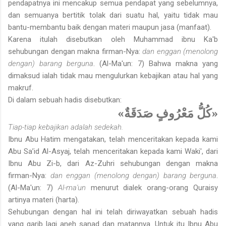
pendapatnya ini mencakup semua pendapat yang sebelumnya,
dan semuanya bertitik tolak dari suatu hal, yaitu tidak mau
bantu-membantu baik dengan materi maupun jasa (manfaat).
Karena itulah disebutkan oleh Muhammad ibnu Ka'b
sehubungan dengan makna firman-Nya:
dan enggan (menolong
dengan) barang berguna
. (Al-Ma'un: 7) Bahwa makna yang
dimaksud ialah tidak mau mengulurkan kebajikan atau hal yang
makruf.
Di dalam sebuah hadis disebutkan:
«كُلُّ مَعْرُوفٍ صَدَقَةٌ»
Tiap-tiap kebajikan adalah sedekah.
Ibnu Abu Hatim mengatakan, telah menceritakan kepada kami
Abu Sa’id Al-Asyaj, telah menceritakan kepada kami Waki', dari
Ibnu Abu Zi-b, dari Az-Zuhri sehubungan dengan makna
firman-Nya:
dan enggan (menolong dengan) barang berguna
.
(Al-Ma'un: 7)
Al-ma'un
menurut dialek orang-orang Quraisy
artinya materi (harta).
Sehubungan dengan hal ini telah diriwayatkan sebuah hadis
yang garib lagi aneh sanad dan matannya. Untuk itu Ibnu Abu