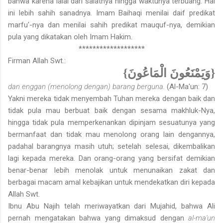
bahwa karena lalai dari salatnya hingga waktunya terbuang. Hal
ini lebih sahih sanadnya. Imam Baihaqi menilai daif predikat
marfu'-nya dan menilai sahih predikat mauquf-nya, demikian
pula yang dikatakan oleh Imam Hakim.
*******************
Firman Allah Swt.:
{وَيَمْنَعُونَ الْمَاعُونَ}
dan enggan (menolong dengan) barang berguna.
(Al-Ma'un: 7)
Yakni mereka tidak menyembah Tuhan mereka dengan baik dan
tidak pula mau berbuat baik dengan sesama makhluk-Nya,
hingga tidak pula memperkenankan dipinjam sesuatunya yang
bermanfaat dan tidak mau menolong orang lain dengannya,
padahal barangnya masih utuh; setelah selesai, dikembalikan
lagi kepada mereka. Dan orang-orang yang bersifat demikian
benar-benar lebih menolak untuk menunaikan zakat dan
berbagai macam amal kebajikan untuk mendekatkan diri kepada
Allah Swt.
Ibnu Abu Najih telah meriwayatkan dari Mujahid, bahwa Ali
pernah mengatakan bahwa yang dimaksud dengan
al-ma'un