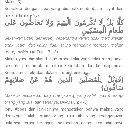
Ma'un: 3)
Semakna dengan apa yang disebutkan di dalam ayat lain
melalui firman-Nya:
كَلَّا بَلْ لَا تُكْرِمُونَ الْيَتِيمَ وَلا تَحَاضُّونَ عَلى
طَعامِ الْمِسْكِينِ
Sekali-kali tidak (demikian). sebenarnya kalian tidak memuliakan
anak yatim, dan kalian tidak saling mengajak memberi makan
orang miskin.
(Al-Fajr: 17-18)
Makna yang dimaksud ialah orang fakir yang tidak mempunyai
sesuatu pun untuk menutupi kebutuhan dan kecukupannya.
Kemudian disebutkan dalam firman berikutnya:
{فَوَيْلٌ لِلْمُصَلِّينَ الَّذِينَ هُمْ عَنْ صَلاتِهِمْ
سَاهُونَ}
Maka kecelakaanlah bagi orang-orang yang salat, (yaitu) orang-
orang yang lalai dari salatnya
. (Al-Ma'un: 4-5)
Ibnu Abbas dan lain-lainnya mengatakan bahwa makna yang
dimaksud ialah orang-orang munafik yang mengerjakan
salatnya terang-terangan, sedangkan dalam kesendiriannya