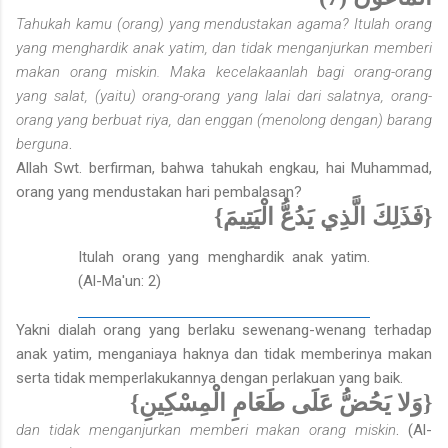
Tahukah kamu (orang) yang mendustakan agama? Itulah orang
yang menghardik anak yatim, dan tidak menganjurkan memberi
makan orang miskin. Maka kecelakaanlah bagi orang-orang
yang salat, (yaitu) orang-orang yang lalai dari salatnya, orang-
orang yang berbuat riya, dan enggan (menolong dengan) barang
berguna
.
Allah Swt. berfirman, bahwa tahukah engkau, hai Muhammad,
orang yang mendustakan hari pembalasan?
{فَذَلِكَ الَّذِي يَدُعُّ الْيَتِيمَ}
Itulah orang yang menghardik anak yatim.
(Al-Ma'un: 2)
Yakni dialah orang yang berlaku sewenang-wenang terhadap
anak yatim, menganiaya haknya dan tidak memberinya makan
serta tidak memperlakukannya dengan perlakuan yang baik.
{وَلا يَحُضُّ عَلَى طَعَامِ الْمِسْكِينِ}
dan tidak menganjurkan memberi makan orang miskin
. (Al-