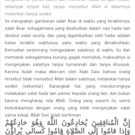
sebanyak empat kali, tanpa menyebut Allah di dalamnya
melainkan hanya sedikit.
Ini merupakan gambaran salat Asar di waktu yang terakhirnya,
salat Asar sebagaimana yang disebutkan dalam nas hadis lain
disebut salat wusta, dan yang digambarkan oleh hadis adalah
batas terakhir waktunya, yaitu waktu yang dimakruhkan.
Kemudian seseorang mengerjakan salatnya di waktu itu dan
mematuk sebagaimana burung gagak mematuk, maksudnya ia
mengerjakan salatnya tanpa tumaninah dan tanpa khusyuk.
Karena itulah maka dikecam oleh Nabi Saw. bahwa orang
tersebut tidak menyebut Allah dalam salatnya, melainkan hanya
sedikit (sebentar). Barangkali hal yang mendorongnya
melakukan salat tiada lain pamer kepada orang lain, dan bukan
karena mengharap rida Allah. Orang yang seperti itu sama
kedudukannya dengan orang yang tidak mengerjakan salat
sama sekali. Allah Swt. telah berfirman:
إِنَّ الْمُنافِقِينَ يُخادِعُونَ اللَّهَ وَهُوَ خادِعُهُمْ
وَإِذا قامُوا إِلَى الصَّلاةِ قامُوا كُسالى يُراؤُنَ