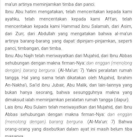
ma’un artinya meminjamkan timba dan panci.
Ibnu Abu hatim mengatakan, telah menceritakan kepada kami
ayahku, telah menceritakan kepada kami Affan, telah
menceritakan kepada kami Hammad ibnu Salamah, dari Asim,
dari Zurr, dari Abdullah yang mengatakan bahwa al-ma’un
artinya barang-barang yang dapat dipinjam-pinjamkan, seperti
panci, timbangan, dan timba.
Ibnu Abu Najih telah meriwayatkan dari Mujahid, dari Ibnu Abbas
sehubungan dengan makna firman-Nya:
dan enggan (menolong
dengan) barang berguna.
(Al-Ma'un: 7) Yakni peralatan rumah
tangga. Hal yang sama telah dikatakan oleh Mujahid, Ibrahim
An-Nakha'i, Sai'id ibnu Jubair, Abu Malik, dan lain-lainnya yang
bukan hanya seorang, bahwa sesungguhnya makna yang
dimaksud ialah meminjamkan peralatan rumah tangga (dapur).
Lais ibnu Abu Sulaim telah meriwayatkan dari Mujahid, dari Ibnu
Abbas sehubungan dengan makna firman-Nya:
dan enggan
(menolong dengan) barang berguna.
(Al-Ma'un: 7) Bahwa
orang-orang yang disebutkan dalam ayat ini masih belum tiba
masanya.