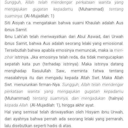
Sungguh, Allah telah mendengar perkataan wanita yang
mengajukan gugatan kepadamu
(Muhammad)
tentang
suaminya.
(Al-Mujadilah: 1)
Siti Aisyah r.a. mengatakan bahwa suami Khaulah adalah Aus
ibnus Samit.
Ibnu Lahi'ah telah meriwayatkan dari Abul Aswad, dari Urwah
ibnus Samit, bahwa Aus adalah seorang lelaki yang emosional.
Tersebutlah bahwa apabila emosinya memuncak, maka ia
men-
zihar
istrinya. Jika emosinya telah reda, dia tidak mengucapkan
sepatah kata pun (terhadap istrinya). Maka istrinya datang
menghadap Rasulullah Saw., meminta fatwa tentang
masalahnya itu dan mengadu kepada Allah Swt. Maka Allah
Swt. menurunkan firman-Nya:
Sungguh, Allah telah mendengar
perkataan wanita yang mengajukan gugatan kepadamu
(Muhammad)
tentang suaminya, dan mengadukan
(halnya)
kepada Allah.
(Al-Mujadilah: 1), hingga akhir ayat.
Hal yang semisal telah diriwayatkan oleh Hisyam ibnu Urwah,
dari ayahnya bahwa pernah ada seorang lelaki yang pemarah,
lalu disebutkan seperti hadis di atas.