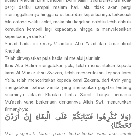
pergi dariku sampai malam hari, aku tidak akan pergi
meninggalkannya hingga ia selesai dari keperluannya; terkecuali
bila datang waktu salat, maka aku kerjakan salatku lebih dahulu
kemudian kembali lagi kepadanya, hingga ia menyelesaikan
keperluannya dariku."
Sanad hadis ini
munqati'
antara Abu Yazid dan Umar ibnul
Khattab.
Telah diriwayatkan pula hadis ini melalui jalur lain.
Ibnu Abu Hatim mengatakan pula, telah menceritakan kepada
kami Al-Munzir ibnu Syazan, telah menceritakan kepada kami
Ya'la, telah menceritakan kepada kami Zakaria, dari Amir yang
mengatakan bahwa wanita yang memajukan gugatan tentang
suaminya adalah Khaulah bintis Samit, ibunya bernama
Mu'azah yang berkenaan dengannya Allah Swt. menurunkan
firman-Nya:
{وَلا تُكْرِهُوا فَتَيَاتِكُمْ عَلَى الْبِغَاءِ إِنْ أَرَدْنَ
تَحَصُّنًا}
Dan janganlah kamu paksa budak-budak wanitamu untuk