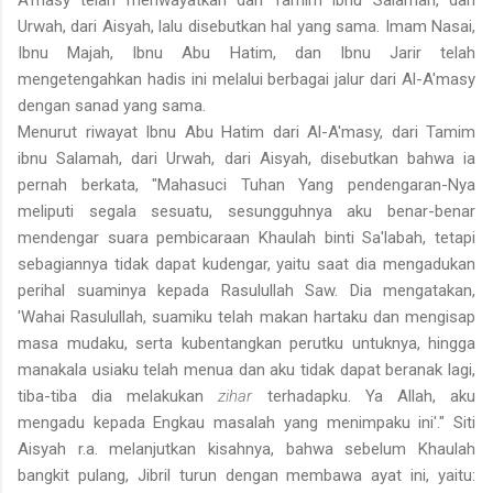
Urwah, dari Aisyah, lalu disebutkan hal yang sama. Imam Nasai,
Ibnu Majah, Ibnu Abu Hatim, dan Ibnu Jarir telah
mengetengahkan hadis ini melalui berbagai jalur dari Al-A'masy
dengan sanad yang sama.
Menurut riwayat Ibnu Abu Hatim dari Al-A'masy, dari Tamim
ibnu Salamah, dari Urwah, dari Aisyah, disebutkan bahwa ia
pernah berkata, "Mahasuci Tuhan Yang pendengaran-Nya
meliputi segala sesuatu, sesungguhnya aku benar-benar
mendengar suara pembicaraan Khaulah binti Sa'labah, tetapi
sebagiannya tidak dapat kudengar, yaitu saat dia mengadukan
perihal suaminya kepada Rasulullah Saw. Dia mengatakan,
'Wahai Rasulullah, suamiku telah makan hartaku dan mengisap
masa mudaku, serta kubentangkan perutku untuknya, hingga
manakala usiaku telah menua dan aku tidak dapat beranak lagi,
tiba-tiba dia melakukan
zihar
terhadapku. Ya Allah, aku
mengadu kepada Engkau masalah yang menimpaku ini'." Siti
Aisyah r.a. melanjutkan kisahnya, bahwa sebelum Khaulah
bangkit pulang, Jibril turun dengan membawa ayat ini, yaitu: