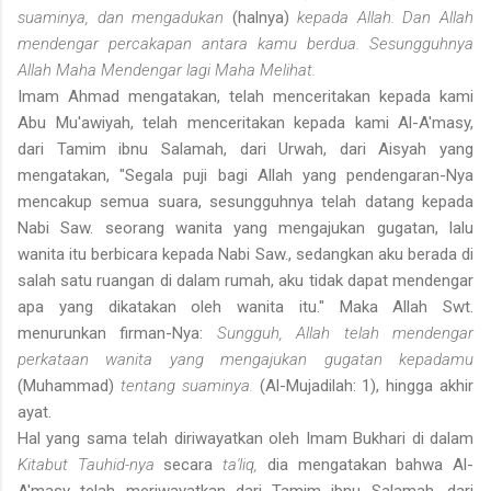
suaminya, dan mengadukan
(halnya)
kepada Allah. Dan Allah
mendengar percakapan antara kamu berdua. Sesungguhnya
Allah Maha Mendengar lagi Maha Melihat.
Imam Ahmad mengatakan, telah menceritakan kepada kami
Abu Mu'awiyah, telah menceritakan kepada kami Al-A'masy,
dari Tamim ibnu Salamah, dari Urwah, dari Aisyah yang
mengatakan, "Segala puji bagi Allah yang pendengaran-Nya
mencakup semua suara, sesungguhnya telah datang kepada
Nabi Saw. seorang wanita yang mengajukan gugatan, lalu
wanita itu berbicara kepada Nabi Saw., sedangkan aku berada di
salah satu ruangan di dalam rumah, aku tidak dapat mendengar
apa yang dikatakan oleh wanita itu." Maka Allah Swt.
menurunkan firman-Nya:
Sungguh, Allah telah mendengar
perkataan wanita yang mengajukan gugatan kepadamu
(Muhammad)
tentang suaminya.
(Al-Mujadilah: 1), hingga akhir
ayat.
Hal yang sama telah diriwayatkan oleh Imam Bukhari di dalam
Kitabut Tauhid-nya
secara
ta'liq,
dia mengatakan bahwa Al-
A'masy telah meriwayatkan dari Tamim ibnu Salamah, dari