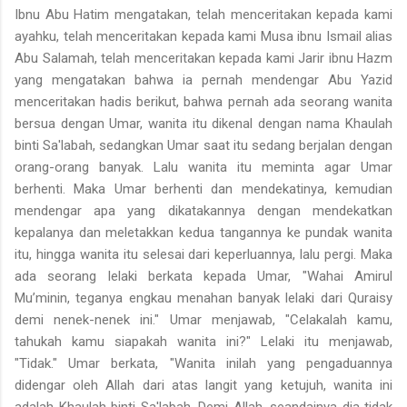
Ibnu Abu Hatim mengatakan, telah menceritakan kepada kami
ayahku, telah menceritakan kepada kami Musa ibnu Ismail alias
Abu Salamah, telah menceritakan kepada kami Jarir ibnu Hazm
yang mengatakan bahwa ia pernah mendengar Abu Yazid
menceritakan hadis berikut, bahwa pernah ada seorang wanita
bersua dengan Umar, wanita itu dikenal dengan nama Khaulah
binti Sa'labah, sedangkan Umar saat itu sedang berjalan dengan
orang-orang banyak. Lalu wanita itu meminta agar Umar
berhenti. Maka Umar berhenti dan mendekatinya, kemudian
mendengar apa yang dikatakannya dengan mendekatkan
kepalanya dan meletakkan kedua tangannya ke pundak wanita
itu, hingga wanita itu selesai dari keperluannya, lalu pergi. Maka
ada seorang lelaki berkata kepada Umar, "Wahai Amirul
Mu’minin, teganya engkau menahan banyak lelaki dari Quraisy
demi nenek-nenek ini." Umar menjawab, "Celakalah kamu,
tahukah kamu siapakah wanita ini?" Lelaki itu menjawab,
"Tidak." Umar berkata, "Wanita inilah yang pengaduannya
didengar oleh Allah dari atas langit yang ketujuh, wanita ini
adalah Khaulah binti Sa'labah. Demi Allah, seandainya dia tidak