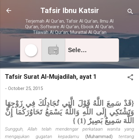
Skip to main content
Tafsir Ibnu Katsir
Terjemah Al Qur'an, Tafsir Al Qur'an, Ilmu Al
Qur'an, Software Al Qur'an, Ebook Al Qur'an,
Tilawah Al Qur'an, Murattal Al Qur'an
Select radio station
Tafsir Surat Al-Mujadilah, ayat 1
-
October 25, 2015
{قَدْ سَمِعَ اللَّهُ قَوْلَ الَّتِي تُجَادِلُكَ فِي زَوْجِهَا
وَتَشْتَكِي إِلَى اللَّهِ وَاللَّهُ يَسْمَعُ تَحَاوُرَكُمَا إِنَّ
اللَّهَ سَمِيعٌ بَصِيرٌ (1) }
Sungguh, Allah telah mendengar perkataan wanita yang
mengajukan gugatan kepadamu
(Muhammad)
tentang