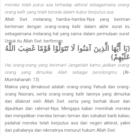
mereka telah putus asa terhadap akhirat sebagaimana orang-
orang kafir yang telah berada dalam kubur berputus asa.
Allah Swt. melarang hamba-hamba-Nya yang beriman
berteman dengan orang-orang kafir dalam akhir surat ini,
sebagaimana melarang hal yang sama dalam permulaan surat.
Untuk itu Allah Swt. berfirman:
{يَا أَيُّهَا الَّذِينَ آمَنُوا لَا تَتَوَلَّوْا قَوْمًا غَضِبَ اللَّهُ
عَلَيْهِمْ}
Hai orang-orang yang beriman! Janganlah kamu jadikan orang-
orang yang dimurkai Allah sebagai penolongmu.
(Al-
Mumtahanah: 13)
Makna yang dimaksud adalah orang-orang Yahudi dan orang-
orang Nasrani, serta orang-orang kafir lainnya yang dimurkai
dan dilaknat oleh Allah Swt. serta yang berhak diusir dan
dijauhkan dari rahmat-Nya. Mengapa kalian memihak mereka
dan menjadikan mereka teman-teman dan sahabat karib kalian,
padahal mereka telah berputus asa dari negeri akhirat, yakni
dari pahalanya dan nikmatnya menurut hukum Allah Swt.