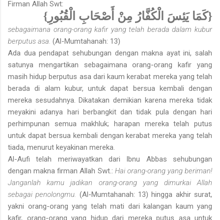
Firman Allah Swt:
{كَمَا يَئِسَ الْكُفَّارُ مِنْ أَصْحَابِ الْقُبُورِ}
sebagaimana orang-orang kafir yang telah berada dalam kubur
berputus asa.
(Al-Mumtahanah: 13)
Ada dua pendapat sehubungan dengan makna ayat ini, salah
satunya mengartikan sebagaimana orang-orang kafir yang
masih hidup berputus asa dari kaum kerabat mereka yang telah
berada di alam kubur, untuk dapat bersua kembali dengan
mereka sesudahnya. Dikatakan demikian karena mereka tidak
meyakini adanya hari berbangkit dan tidak pula dengan hari
perhimpunan semua makhluk; harapan mereka telah putus
untuk dapat bersua kembali dengan kerabat mereka yang telah
tiada, menurut keyakinan mereka.
Al-Aufi telah meriwayatkan dari Ibnu Abbas sehubungan
dengan makna firman Allah Swt.:
Hai orang-orang yang beriman!
Janganlah kamu jadikan orang-orang yang dimurkai Allah
sebagai penolongmu.
(Al-Mumtahanah: 13) hingga akhir surat,
yakni orang-orang yang telah mati dari kalangan kaum yang
kafir, orang-orang yang hidup dari mereka putus asa untuk