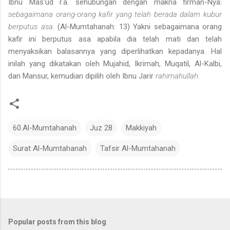
Ibnu Mas'ud r.a. sehubungan dengan makna firman-Nya:
sebagaimana orang-orang kafir yang telah berada dalam kubur
berputus asa.
(Al-Mumtahanah: 13) Yakni sebagaimana orang
kafir ini berputus asa apabila dia telah mati dan telah
menyaksikan balasannya yang diperlihatkan kepadanya. Hal
inilah yang dikatakan oleh Mujahid, Ikrimah, Muqatil, Al-Kalbi,
dan Mansur, kemudian dipilih oleh Ibnu Jarir
rahimahullah.
60.Al-Mumtahanah
Juz 28
Makkiyah
Surat Al-Mumtahanah
Tafsir Al-Mumtahanah
Popular posts from this blog