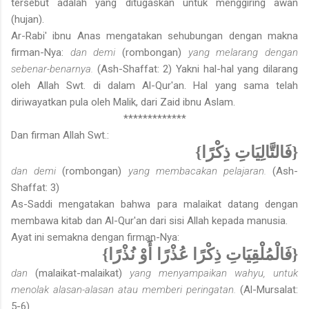
tersebut adalah yang ditugaskan untuk menggiring awan
(hujan).
Ar-Rabi' ibnu Anas mengatakan sehubungan dengan makna
firman-Nya:
dan demi
(rombongan)
yang melarang dengan
sebenar-benarnya.
(Ash-Shaffat: 2) Yakni hal-hal yang dilarang
oleh Allah Swt. di dalam Al-Qur'an. Hal yang sama telah
diriwayatkan pula oleh Malik, dari Zaid ibnu Aslam.
*************
Dan firman Allah Swt.:
{فَالتَّالِيَاتِ ذِكْرًا}
dan demi
(rombongan)
yang membacakan pelajaran.
(Ash-
Shaffat: 3)
As-Saddi mengatakan bahwa para malaikat datang dengan
membawa kitab dan Al-Qur'an dari sisi Allah kepada manusia.
Ayat ini semakna dengan firman-Nya:
{فَالْمُلْقِيَاتِ ذِكْرًا عُذْرًا أَوْ نُذْرًا}
dan
(malaikat-malaikat)
yang menyampaikan wahyu, untuk
menolak alasan-alasan atau memberi peringatan.
(Al-Mursalat:
5-6)