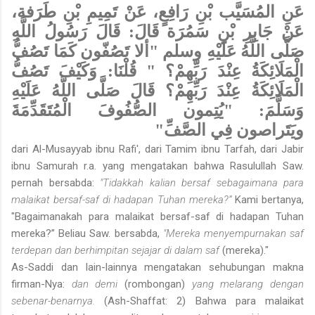
عَنِ المُسَيَّب بْنِ رَافِعٍ، عَنْ تَمِيمِ بْنِ طَرَفة،
عَنْ جَابِرِ بْنِ سَمُرَة قَالَ: قَالَ رَسُولُ اللَّهِ
صَلَّى اللَّهُ عَلَيْهِ وسلم "ألا تَصُفّون كَمَا تَصُفُّ
الْمَلَائِكَةُ عِنْدَ رَبِّهِمْ؟ " قُلْنَا: وَكَيْفَ تَصُفُّ
الْمَلَائِكَةُ عِنْدَ رَبِّهِمْ؟ قَالَ صَلَّى اللَّهُ عَلَيْهِ
وَسَلَّمَ: "يُتِمون الصُّفُوفَ الْمُتَقَدِّمَةَ
ويَتَراصون فِي الصَّفِّ"
dari Al-Musayyab ibnu Rafi', dari Tamim ibnu Tarfah, dari Jabir
ibnu Samurah r.a. yang mengatakan bahwa Rasulullah Saw.
pernah bersabda:
"Tidakkah kalian bersaf sebagaimana para
malaikat bersaf-saf di hadapan Tuhan mereka?”
Kami bertanya,
"Bagai­manakah para malaikat bersaf-saf di hadapan Tuhan
mereka?” Beliau Saw. bersabda,
"Mereka menyempurnakan saf
terdepan dan berhimpitan sejajar di dalam saf
(mereka)."
As-Saddi dan lain-lainnya mengatakan sehubungan makna
firman-Nya:
dan demi
(rombongan)
yang melarang dengan
sebenar-benarnya.
(Ash-Shaffat: 2) Bahwa para malaikat