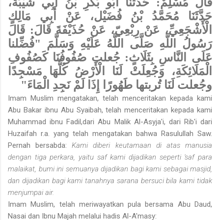
قَالَ
مُسْلِمٌ: حَدَّثَنَا أَبُو بَكْرِ بْنُ أَبِي شَيْبَة،
حَدَّثَنَا مُحَمَّدُ بْنُ فُضَيْل، عَنْ أَبِي مَالِكٍ
الْأَشْجَعِيِّ، عَنْ رِبْعِيّ، عَنْ حُذَيْفَةَ قَالَ: قَالَ
رَسُولُ اللَّهِ صَلَّى اللَّهُ عَلَيْهِ وَسَلَّمَ "فُضِّلنا
عَلَى النَّاسِ بِثَلَاثٍ: جُعلت صُفُوفُنَا كَصُفُوفِ
الْمَلَائِكَةِ، وَجُعِلَتْ لَنَا الْأَرْضُ كُلُّهَا مَسْجِدًا
وجُعلت لَنَا تُربتها طَهُورًا إِذَا لَمْ نَجِدِ الْمَاءَ"
Imam Muslim mengatakan, telah menceritakan kepada kami
Abu Bakar ibnu Abu Syaibah, telah menceritakan kepada kami
Muhammad ibnu Fadil,dari Abu Malik Al-Asyja'i, dari Rib'i dari
Huzaifah r.a. yang telah mengatakan bahwa Rasulullah Saw.
Pernah bersabda:
Kami diberi keutamaan di atas manusia
dengan tiga perkara, yaitu saf kami dijadikan seperti 'saf para
malaikat, bumi ini semuanya dijadikan bagi kami sebagai masjid,
dan dijadikan bagi kami tanahnya sarana bersuci bila kami tidak
menjumpai air.
Imam Muslim, telah meriwayatkan pula bersama Abu Daud,
Nasai dan Ibnu Majah melalui hadis Al-A'masy: