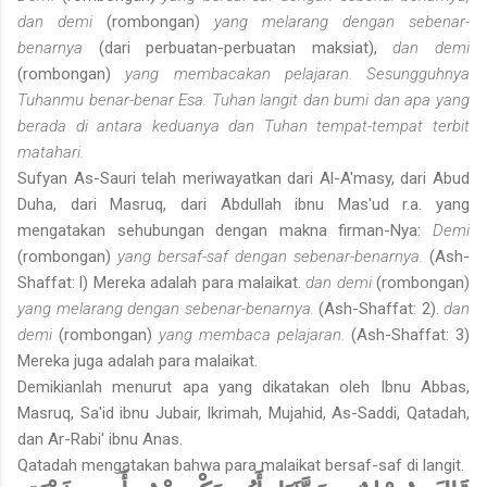
dan demi
(rombongan)
yang melarang dengan sebenar-
benarnya
(dari perbuatan-perbuatan maksiat),
dan demi
(rombongan)
yang membacakan pelajaran. Sesungguhnya
Tuhanmu benar-benar Esa. Tuhan langit dan bumi dan apa yang
berada di antara keduanya dan Tuhan tempat-tempat terbit
matahari.
Sufyan As-Sauri telah meriwayatkan dari Al-A'masy, dari Abud
Duha, dari Masruq, dari Abdullah ibnu Mas'ud r.a. yang
mengatakan sehubungan dengan makna firman-Nya:
Demi
(rombongan)
yang bersaf-saf dengan sebenar-benarnya.
(Ash-
Shaffat: l) Mereka adalah para malaikat.
dan demi
(rombongan)
yang melarang dengan sebenar-benarnya.
(Ash-Shaffat: 2).
dan
demi
(rombongan)
yang membaca pelajaran.
(Ash-Shaffat: 3)
Mereka juga adalah para malaikat.
Demikianlah menurut apa yang dikatakan oleh Ibnu Abbas,
Masruq, Sa'id ibnu Jubair, Ikrimah, Mujahid, As-Saddi, Qatadah,
dan Ar-Rabi' ibnu Anas.
Qatadah mengatakan bahwa para malaikat bersaf-saf di langit.