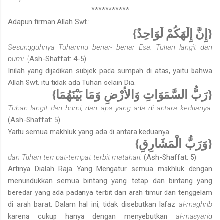
***********
Adapun firman Allah Swt.:
{إِنَّ إِلَهَكُمْ لَوَاحِدٌ}
Sesungguhnya Tuhanmu benar- benar Esa. Tuhan langit dan
bumi.
(Ash-Shaffat: 4-5)
Inilah yang dijadikan subjek pada sumpah di atas, yaitu bahwa
Allah Swt. itu tidak ada Tuhan selain Dia.
{رَبُّ السَّمَوَاتِ وَالأرْضِ وَمَا بَيْنَهُمَا}
Tuhan langit dan bumi,
dan apa yang ada di antara keduanya.
(Ash-Shaffat: 5)
Yaitu semua makhluk yang ada di antara keduanya.
{وَرَبُّ الْمَشَارِقِ}
dan Tuhan tempat-tempat terbit matahari.
(Ash-Shaffat: 5)
Artinya Dialah Raja Yang Mengatur semua makhluk dengan
menundukkan semua bintang yang tetap dan bintang yang
beredar yang ada padanya terbit dari arah timur dan tenggelam
di arah barat. Dalam hal ini, tidak disebutkan lafaz
al-maghrib
karena cukup hanya dengan menyebutkan
al-masyariq