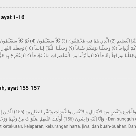
pa mimpi yang benar dalam tidurnya. Dan beliau tidak sekali-kali mel
n sinar pagi hari. Kemudian dijadikan baginya suka menyendiri, dan b
 ayat 1-16
h di dalamnya selama beberapa malam yang berbilang dan...
tang berita yang besar, yang mereka perselisihkan tentang ini. Sekali
sekali-kali tidak; kelak mereka akan mengetahui. Bukankah Kami tela
ung-gunung sebagai pasak? Dan Kami jadikan kalian berpasang-pas
, dan Kami jadikan malam sebagai pakaian, dan ...
ah, ayat 155-157
t ketakutan, kelaparan, kekurangan harta, jiwa, dan buah-buahan. Dan
bar (yaitu) orang-orang yang apabila ditimpa musibah, mereka menguc