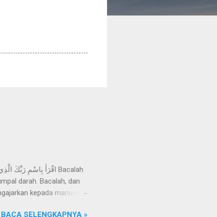
mpal darah. Bacalah, dan
ngajarkan kepada manusia
Razzaq, telah menceritakan
BACA SELENGKAPNYA »
an wahyu yang disampaikan