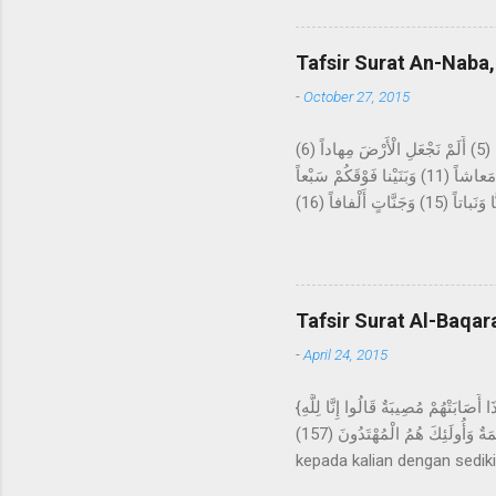
kepada Rasulullah Saw. beru
datangnya mimpi itu bagaika
Tafsir Surat An-Naba,
Hira, lalu melakukan ibada
-
October 27, 2015
عَمَّ يَتَساءَلُونَ (1) عَنِ النَّبَإِ الْعَظِيمِ (2) الَّذِي هُمْ فِيهِ مُخْتَلِفُونَ (3) كَلاَّ سَيَعْلَمُونَ (4) ثُمَّ كَلاَّ سَيَعْلَمُونَ (5) أَلَمْ نَجْعَلِ الْأَرْضَ مِهاداً (6)
وَالْجِبالَ أَوْتاداً (7) وَخَلَقْناكُمْ أَزْواجاً (8) وَجَعَلْنا نَوْمَكُمْ سُباتاً (9) وَجَعَلْنَا اللَّيْلَ لِباساً (10) وَجَعَلْنَا النَّهارَ مَعاشاً (11) وَبَنَيْنا فَوْقَكُمْ سَبْعاً
شِداداً (12) وَجَعَلْنا سِراجاً وَهَّاجاً (13) وَأَنْزَلْنا مِنَ الْمُعْصِراتِ مَاءً ثَجَّاجاً (14) لِنُخْرِجَ بِهِ حَبًّا وَنَباتاً (15) وَجَنَّاتٍ أَلْفافاً (16) Tentang apakah
mereka saling bertanya? Ten
akan mengetahui, kemudian 
sebagai hamparan? Dan gun
tidur kalian untuk istirahat
Tafsir Surat Al-Baqar
-
April 24, 2015
{وَلَنَبْلُوَنَّكُمْ بِشَيْءٍ مِنَ الْخَوْفِ وَالْجُوعِ وَنَقْصٍ مِنَ الأمْوَالِ وَالأنْفُسِ وَالثَّمَرَاتِ وَبَشِّرِ الصَّابِرِينَ (155) الَّذِينَ إِذَا أَصَابَتْهُمْ مُصِيبَةٌ قَالُوا إِنَّا لِلَّهِ
وَإِنَّا إِلَيْهِ رَاجِعُونَ (156) أُولَئِكَ عَلَيْهِمْ صَلَوَاتٌ مِنْ رَبِّهِمْ وَرَحْمَةٌ وَأُولَئِكَ هُمُ الْمُهْتَدُونَ (157) } Dan sungguh akan Kami berikan cobaan
kepada kalian dengan sediki
kepada orang-orang yang sa