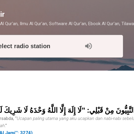
Skip to main content
ir
Al Qur'an, Ilmu Al Qur'an, Software Al Qur'an, Ebook Al Qur'an, Tilawa
elect radio station
نَّبِيُّونَ مِنْ قَبْلِي: "لَا إِلَهَ إِلَّا اللَّهُ وَحْدَهُ لَا شَرِيكَ 
rsabda, "
Ucapan paling utama yang aku ucapkan dan nabi-nabi sebelu
lah
.”
Al Jami’': 3274)