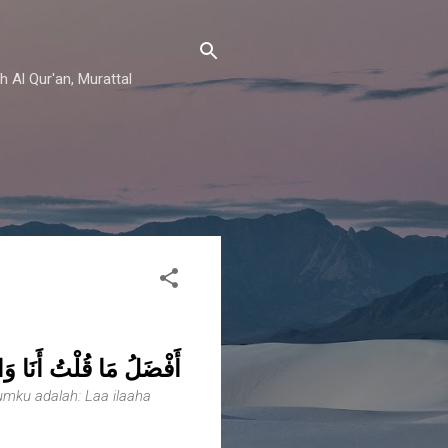
h Al Qur'an, Murattal
أَفْضَلُ مَا قُلْتُ أَنَا وَال"
mku adalah: Laa ilaaha