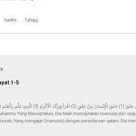
hadits
Tahqiq
og
ayat 1-5
hanmu Yang Menciptakan. Dia telah menciptakan manusia dari segu
urah, Yang mengajar (manusia) dengan perantaraan qalam. Dia me
ya. Imam Ahmad mengatakan, telah menceritakan kepada kami Abdur 
z-Zuhri, dari Urwah, dari Aisyah yang menceritakan bahwa permula