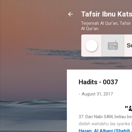
Tafsir Ibnu Kats
Terjemah Al Qur'an, Tafsir 
Al Qur'an
S
Hadits - 0037
-
August 31, 2017
لَهُ
37. Dari Nabi SAW, beliau be
illallah wahdahu laa syarika 
Hasan: Al Albani (Shahih 