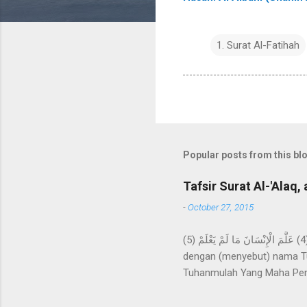
1. Surat Al-Fatihah
Popular posts from this bl
Tafsir Surat Al-'Alaq, 
-
October 27, 2015
اقْرَأْ بِاسْمِ رَبِّكَ الَّذِي خَلَقَ (1) خَلَقَ الْإِنْسَانَ مِنْ عَلَقٍ (2) اقْرَأْ وَرَبُّكَ الْأَكْرَمُ (3) الَّذِي عَلَّمَ بِالْقَلَمِ (4) عَلَّمَ الْإِنْسَانَ مَا لَمْ يَعْلَمْ (5) Bacalah
dengan (menyebut) nama Tu
Tuhanmulah Yang Maha Pem
apa yang tidak diketahuin
kepada kami Ma'mar, dari A