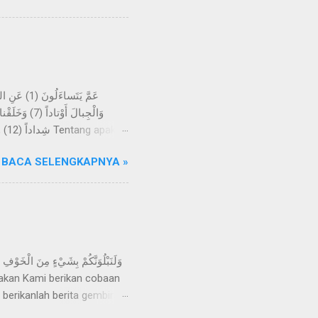
ihat suatu mimpi, melainkan
eliau sering datang ke Gua
-kali tidak; kelak mereka
BACA SELENGKAPNYA »
h menjadikan bumi itu
angan, dan Kami jadikan
 berikanlah berita gembira
apkan, "Inna lillahi