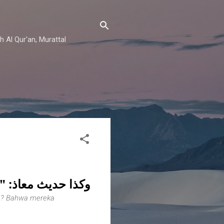
h Al Qur'an, Murattal
وكذا حديث معاذ:
أ"
ba? Bahwa mereka