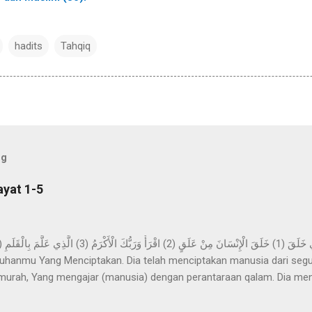
hadits
Tahqiq
og
ayat 1-5
hanmu Yang Menciptakan. Dia telah menciptakan manusia dari segu
urah, Yang mengajar (manusia) dengan perantaraan qalam. Dia me
ya. Imam Ahmad mengatakan, telah menceritakan kepada kami Abdur 
z-Zuhri, dari Urwah, dari Aisyah yang menceritakan bahwa permula