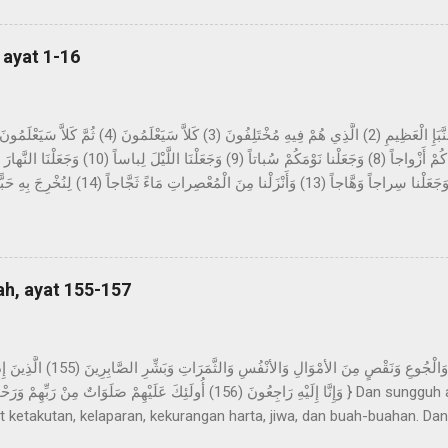
pa mimpi yang benar dalam tidurnya. Dan beliau tidak sekali-kali mel
n sinar pagi hari. Kemudian dijadikan baginya suka menyendiri, dan b
 ayat 1-16
h di dalamnya selama beberapa malam yang berbilang dan...
tang berita yang besar, yang mereka perselisihkan tentang ini. Sekali
sekali-kali tidak; kelak mereka akan mengetahui. Bukankah Kami tela
ung-gunung sebagai pasak? Dan Kami jadikan kalian berpasang-pas
, dan Kami jadikan malam sebagai pakaian, dan ...
ah, ayat 155-157
t ketakutan, kelaparan, kekurangan harta, jiwa, dan buah-buahan. Dan
bar (yaitu) orang-orang yang apabila ditimpa musibah, mereka menguc