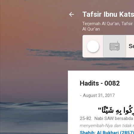
Tafsir Ibnu Kats
Terjemah Al Qur'an, Tafsir 
Al Qur'an
S
Hadits - 0082
-
August 31, 2017
"كُوا بِهِ شَيْئًا
25-82. Nabi SAW bersabda 
menyembah-Nya dan tidak 
Shahih: Al Bukhari (2857