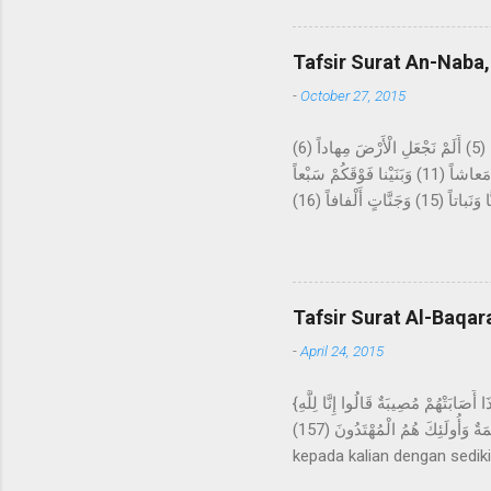
kepada Rasulullah Saw. beru
datangnya mimpi itu bagaika
Tafsir Surat An-Naba,
Hira, lalu melakukan ibada
-
October 27, 2015
عَمَّ يَتَساءَلُونَ (1) عَنِ النَّبَإِ الْعَظِيمِ (2) الَّذِي هُمْ فِيهِ مُخْتَلِفُونَ (3) كَلاَّ سَيَعْلَمُونَ (4) ثُمَّ كَلاَّ سَيَعْلَمُونَ (5) أَلَمْ نَجْعَلِ الْأَرْضَ مِهاداً (6)
وَالْجِبالَ أَوْتاداً (7) وَخَلَقْناكُمْ أَزْواجاً (8) وَجَعَلْنا نَوْمَكُمْ سُباتاً (9) وَجَعَلْنَا اللَّيْلَ لِباساً (10) وَجَعَلْنَا النَّهارَ مَعاشاً (11) وَبَنَيْنا فَوْقَكُمْ سَبْعاً
شِداداً (12) وَجَعَلْنا سِراجاً وَهَّاجاً (13) وَأَنْزَلْنا مِنَ الْمُعْصِراتِ مَاءً ثَجَّاجاً (14) لِنُخْرِجَ بِهِ حَبًّا وَنَباتاً (15) وَجَنَّاتٍ أَلْفافاً (16) Tentang apakah
mereka saling bertanya? Ten
akan mengetahui, kemudian 
sebagai hamparan? Dan gun
tidur kalian untuk istirahat
Tafsir Surat Al-Baqar
-
April 24, 2015
{وَلَنَبْلُوَنَّكُمْ بِشَيْءٍ مِنَ الْخَوْفِ وَالْجُوعِ وَنَقْصٍ مِنَ الأمْوَالِ وَالأنْفُسِ وَالثَّمَرَاتِ وَبَشِّرِ الصَّابِرِينَ (155) الَّذِينَ إِذَا أَصَابَتْهُمْ مُصِيبَةٌ قَالُوا إِنَّا لِلَّهِ
وَإِنَّا إِلَيْهِ رَاجِعُونَ (156) أُولَئِكَ عَلَيْهِمْ صَلَوَاتٌ مِنْ رَبِّهِمْ وَرَحْمَةٌ وَأُولَئِكَ هُمُ الْمُهْتَدُونَ (157) } Dan sungguh akan Kami berikan cobaan
kepada kalian dengan sediki
kepada orang-orang yang sa