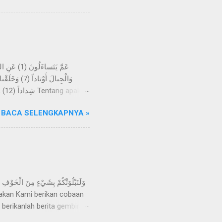
ihat suatu mimpi, melainkan
eliau sering datang ke Gua
-kali tidak; kelak mereka
BACA SELENGKAPNYA »
h menjadikan bumi itu
angan, dan Kami jadikan
 berikanlah berita gembira
apkan, "Inna lillahi