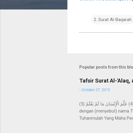
2. Surat Al-Baqarah
Popular posts from this bl
Tafsir Surat Al-'Alaq, 
-
October 27, 2015
اقْرَأْ بِاسْمِ رَبِّكَ الَّذِي خَلَقَ (1) خَلَقَ الْإِنْسَانَ مِنْ عَلَقٍ (2) اقْرَأْ وَرَبُّكَ الْأَكْرَمُ (3) الَّذِي عَلَّمَ بِالْقَلَمِ (4) عَلَّمَ الْإِنْسَانَ مَا لَمْ يَعْلَمْ (5) Bacalah
dengan (menyebut) nama Tu
Tuhanmulah Yang Maha Pem
apa yang tidak diketahuin
kepada kami Ma'mar, dari A