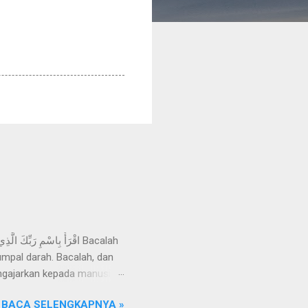
mpal darah. Bacalah, dan
ngajarkan kepada manusia
Razzaq, telah menceritakan
BACA SELENGKAPNYA »
an wahyu yang disampaikan