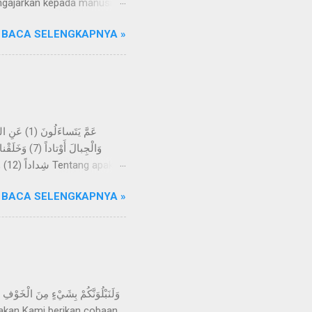
ngajarkan kepada manusia
Razzaq, telah menceritakan
BACA SELENGKAPNYA »
an wahyu yang disampaikan
ihat suatu mimpi, melainkan
eliau sering datang ke Gua
-kali tidak; kelak mereka
BACA SELENGKAPNYA »
h menjadikan bumi itu
angan, dan Kami jadikan