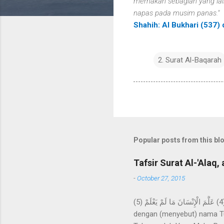
memakan sebagian yang lain
napas pada musim panas."
Shahih: Al Bukhari (537)
2. Surat Al-Baqarah
Popular posts from this bl
Tafsir Surat Al-'Alaq, 
-
October 27, 2015
اقْرَأْ بِاسْمِ رَبِّكَ الَّذِي خَلَقَ (1) خَلَقَ الْإِنْسَانَ مِنْ عَلَقٍ (2) اقْرَأْ وَرَبُّكَ الْأَكْرَمُ (3) الَّذِي عَلَّمَ بِالْقَلَمِ (4) عَلَّمَ الْإِنْسَانَ مَا لَمْ يَعْلَمْ (5) Bacalah
dengan (menyebut) nama Tu