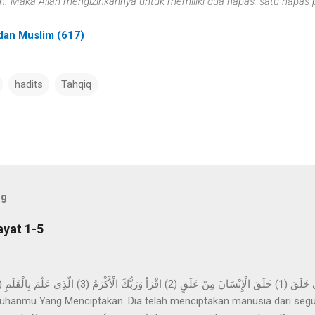
.' Maka Allah mengizinkannya untuk memiliki dua napas: satu napas
 dan Muslim (617)
hadits
Tahqiq
og
ayat 1-5
hanmu Yang Menciptakan. Dia telah menciptakan manusia dari segu