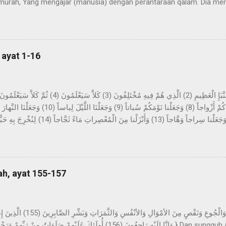
urah, Yang mengajar (manusia) dengan perantaraan qalam. Dia me
ya. Imam Ahmad mengatakan, telah menceritakan kepada kami Abdur 
z-Zuhri, dari Urwah, dari Aisyah yang menceritakan bahwa permula
pa mimpi yang benar dalam tidurnya. Dan beliau tidak sekali-kali mel
n sinar pagi hari. Kemudian dijadikan baginya suka menyendiri, dan b
 ayat 1-16
h di dalamnya selama beberapa malam yang berbilang dan...
tang berita yang besar, yang mereka perselisihkan tentang ini. Sekali
sekali-kali tidak; kelak mereka akan mengetahui. Bukankah Kami tela
ung-gunung sebagai pasak? Dan Kami jadikan kalian berpasang-pas
, dan Kami jadikan malam sebagai pakaian, dan ...
ah, ayat 155-157