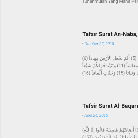
Tuhanmulah Yang Maha Pem
apa yang tidak diketahuin
kepada kami Ma'mar, dari A
kepada Rasulullah Saw. beru
datangnya mimpi itu bagaika
Tafsir Surat An-Naba,
Hira, lalu melakukan ibada
-
October 27, 2015
عَمَّ يَتَساءَلُونَ (1) عَنِ النَّبَإِ الْعَظِيمِ (2) الَّذِي هُمْ فِيهِ مُخْتَلِفُونَ (3) كَلاَّ سَيَعْلَمُونَ (4) ثُمَّ كَلاَّ سَيَعْلَمُونَ (5) أَلَمْ نَجْعَلِ الْأَرْضَ مِهاداً (6)
وَالْجِبالَ أَوْتاداً (7) وَخَلَقْناكُمْ أَزْواجاً (8) وَجَعَلْنا نَوْمَكُمْ سُباتاً (9) وَجَعَلْنَا اللَّيْلَ لِباساً (10) وَجَعَلْنَا النَّهارَ مَعاشاً (11) وَبَنَيْنا فَوْقَكُمْ سَبْعاً
شِداداً (12) وَجَعَلْنا سِراجاً وَهَّاجاً (13) وَأَنْزَلْنا مِنَ الْمُعْصِراتِ مَاءً ثَجَّاجاً (14) لِنُخْرِجَ بِهِ حَبًّا وَنَباتاً (15) وَجَنَّاتٍ أَلْفافاً (16) Tentang apakah
mereka saling bertanya? Ten
akan mengetahui, kemudian 
sebagai hamparan? Dan gun
tidur kalian untuk istirahat
Tafsir Surat Al-Baqar
-
April 24, 2015
{وَلَنَبْلُوَنَّكُمْ بِشَيْءٍ مِنَ الْخَوْفِ وَالْجُوعِ وَنَقْصٍ مِنَ الأمْوَالِ وَالأنْفُسِ وَالثَّمَرَاتِ وَبَشِّرِ الصَّابِرِينَ (155) الَّذِينَ إِذَا أَصَابَتْهُمْ مُصِيبَةٌ قَالُوا إِنَّا لِلَّهِ
وَإِنَّا إِلَيْهِ رَاجِعُونَ (156) أُولَئِكَ عَلَيْهِمْ صَلَوَاتٌ مِنْ رَبِّهِمْ وَرَحْمَةٌ وَأُولَئِكَ هُمُ الْمُهْتَدُونَ (157) } Dan sungguh akan Kami berikan cobaan