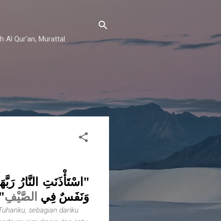
h Al Qur'an, Murattal
اسْتَأْذَنَتِ النَّارُ رَبَّ
"
الصَّيْفِ
وَنَفَسٌ فِي
 Tuhanku, sebagian dariku