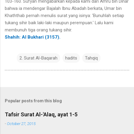
103-160. Sufyan mengabarkan kepada kami dari Amru bin Dinar
bahwa ia mendengar Bajalah Ibnu Abadah berkata, Umar bin
Khaththab pernah menulis surat yang isinya: 'Bunuhlah setiap
tukang sihir baik laki-laki maupun perempuan.' Lalu kami
membunuh tiga orang tukang sihir.
Shahih: Al Bukhari (3157).
2. Surat Al-Baqarah
hadits
Tahqiq
Popular posts from this blog
Tafsir Surat Al-'Alaq, ayat 1-5
-
October 27, 2015