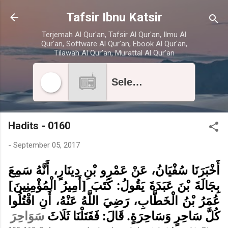
Skip to main content
Tafsir Ibnu Katsir
Terjemah Al Qur'an, Tafsir Al Qur'an, Ilmu Al
Qur'an, Software Al Qur'an, Ebook Al Qur'an,
Tilawah Al Qur'an, Murattal Al Qur'an
Select radio station
Hadits - 0160
-
September 05, 2017
أَخْبَرَنَا سُفْيَانُ، عَنْ عَمْرِو بْنِ دِينَارٍ، أَنَّهُ سَمِعَ
بِجَالَةَ بْنَ عَبَدَةَ يَقُولُ: كَتَبَ [أَمِيرُ الْمُؤْمِنِينَ]
عُمَرُ بْنُ الْخَطَّابِ، رَضِيَ اللَّهُ عَنْهُ، أَنِ اقْتُلُوا
كُلَّ سَاحِرٍ وَسَاحِرَةٍ. قَالَ: فَقَتَلْنَا ثَلَاثَ
سَوَاحِرَ