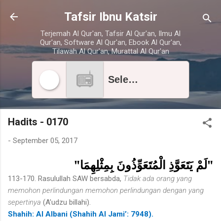
Skip to main content
Tafsir Ibnu Katsir
Terjemah Al Qur'an, Tafsir Al Qur'an, Ilmu Al
Qur'an, Software Al Qur'an, Ebook Al Qur'an,
Tilawah Al Qur'an, Murattal Al Qur'an
Select radio station
Hadits - 0170
-
September 05, 2017
"لَمْ يَتَعَوَّذِ الْمُتَعَوِّذُونَ بِمِثْلِهِمَا"
113-170. Rasulullah SAW bersabda,
Tidak ada orang yang
memohon perlindungan memohon perlindungan dengan yang
sepertinya
(A’udzu billahi).
Shahih: Al Albani (Shahih Al Jami’: 7948).