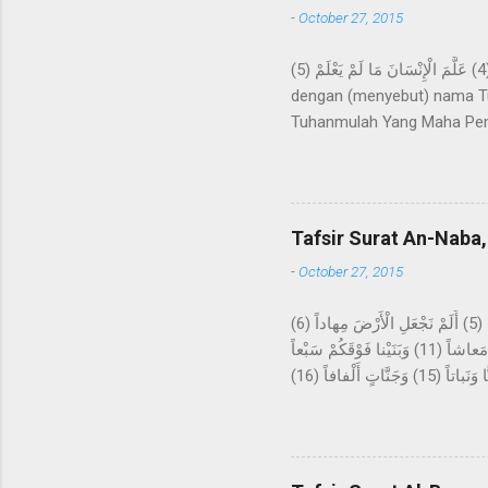
-
October 27, 2015
اقْرَأْ بِاسْمِ رَبِّكَ الَّذِي خَلَقَ (1) خَلَقَ الْإِنْسَانَ مِنْ عَلَقٍ (2) اقْرَأْ وَرَبُّكَ الْأَكْرَمُ (3) الَّذِي عَلَّمَ بِالْقَلَمِ (4) عَلَّمَ الْإِنْسَانَ مَا لَمْ يَعْلَمْ (5) Bacalah
dengan (menyebut) nama Tu
Tuhanmulah Yang Maha Pem
apa yang tidak diketahuin
kepada kami Ma'mar, dari A
kepada Rasulullah Saw. beru
datangnya mimpi itu bagaika
Tafsir Surat An-Naba,
Hira, lalu melakukan ibada
-
October 27, 2015
عَمَّ يَتَساءَلُونَ (1) عَنِ النَّبَإِ الْعَظِيمِ (2) الَّذِي هُمْ فِيهِ مُخْتَلِفُونَ (3) كَلاَّ سَيَعْلَمُونَ (4) ثُمَّ كَلاَّ سَيَعْلَمُونَ (5) أَلَمْ نَجْعَلِ الْأَرْضَ مِهاداً (6)
وَالْجِبالَ أَوْتاداً (7) وَخَلَقْناكُمْ أَزْواجاً (8) وَجَعَلْنا نَوْمَكُمْ سُباتاً (9) وَجَعَلْنَا اللَّيْلَ لِباساً (10) وَجَعَلْنَا النَّهارَ مَعاشاً (11) وَبَنَيْنا فَوْقَكُمْ سَبْعاً
شِداداً (12) وَجَعَلْنا سِراجاً وَهَّاجاً (13) وَأَنْزَلْنا مِنَ الْمُعْصِراتِ مَاءً ثَجَّاجاً (14) لِنُخْرِجَ بِهِ حَبًّا وَنَباتاً (15) وَجَنَّاتٍ أَلْفافاً (16) Tentang apakah
mereka saling bertanya? Ten
akan mengetahui, kemudian 
sebagai hamparan? Dan gun
tidur kalian untuk istirahat