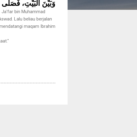
وَبَيْنَ الْبَيْتِ، فَصَلَّى ر
i, Ja'far bin Muhammad
swad. Lalu beliau berjalan
au mendatangi maqam Ibrahim
aat."