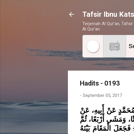
Tafsir Ibnu Kats
Terjemah Al Qur'an, Tafsir 
Al Qur'an
S
Hadits - 0193
-
September 05, 2017
ُحَمَّدٍ عَنْ أَبِيهِ، عَنْ
ًا، وَمَشَى أَرْبَعًا، ثُمَّ
فَجَعَلَ الْمَقَامَ بَيْنَهُ