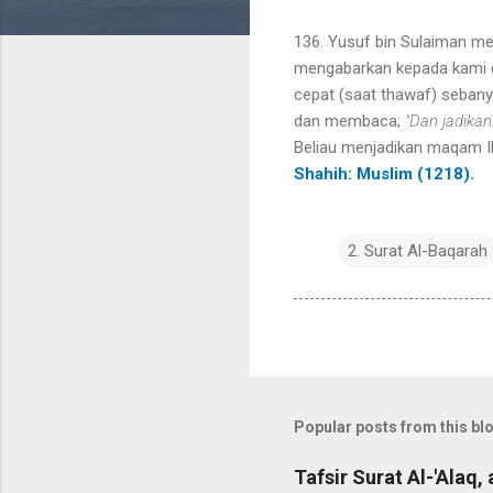
136. Yusuf bin Sulaiman m
mengabarkan kepada kami da
cepat (saat thawaf) sebany
dan membaca;
"Dan jadika
Beliau menjadikan maqam Ibra
Shahih: Muslim (1218).
2. Surat Al-Baqarah
Popular posts from this bl
Tafsir Surat Al-'Alaq, 