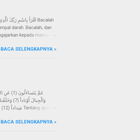
mpal darah. Bacalah, dan
ngajarkan kepada manusia
Razzaq, telah menceritakan
BACA SELENGKAPNYA »
an wahyu yang disampaikan
ihat suatu mimpi, melainkan
eliau sering datang ke Gua
-kali tidak; kelak mereka
BACA SELENGKAPNYA »
h menjadikan bumi itu
angan, dan Kami jadikan