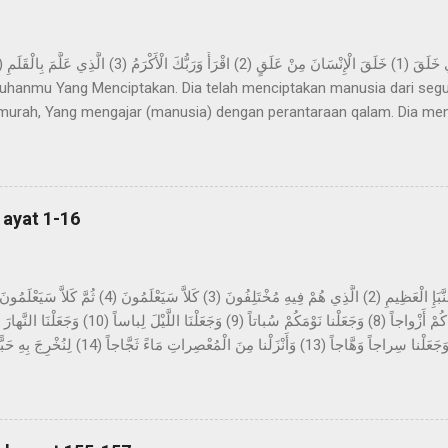
hanmu Yang Menciptakan. Dia telah menciptakan manusia dari segu
urah, Yang mengajar (manusia) dengan perantaraan qalam. Dia me
ya. Imam Ahmad mengatakan, telah menceritakan kepada kami Abdur 
z-Zuhri, dari Urwah, dari Aisyah yang menceritakan bahwa permula
pa mimpi yang benar dalam tidurnya. Dan beliau tidak sekali-kali mel
n sinar pagi hari. Kemudian dijadikan baginya suka menyendiri, dan b
 ayat 1-16
h di dalamnya selama beberapa malam yang berbilang dan...
tang berita yang besar, yang mereka perselisihkan tentang ini. Sekali
sekali-kali tidak; kelak mereka akan mengetahui. Bukankah Kami tela
ung-gunung sebagai pasak? Dan Kami jadikan kalian berpasang-pas
, dan Kami jadikan malam sebagai pakaian, dan ...