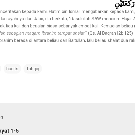
َكْعَتَيْنِ
enceritakan kepada kami, Hatim bin Ismail mengabarkan kepada kam
ri ayahnya dari Jabir, dia berkata, "Rasulullah SAW mencium Hajar A
ak tiga kali dan berjalan biasa sebanyak empat kali. Kemudian beli
nlah sebagian maqam Ibrahim tempat shalat
." (Qs. Al Baqrah [2]: 125)
him berada di antara beliau dan Baitullah, lalu beliau shalat dua rak
hadits
Tahqiq
og
ayat 1-5