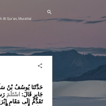
h Al Qur'an, Murattal
حَدَّثَنَا يُوسُفُ بْنُ سَلْ
جَابِرٍ قَالَ:
اسْتَلَمَ
رَسُ
تَقَدَّمُ إِلَى مَقَامِ إِبْر