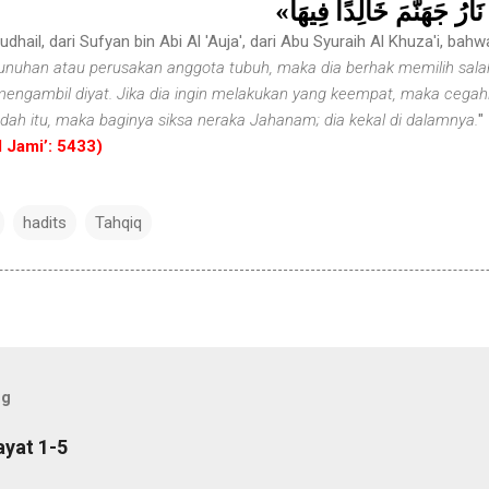
 نَارُ جَهَنَّمَ خَالِدًا فِيهَا
Fudhail, dari Sufyan bin Abi Al 'Auja', dari Abu Syuraih Al Khuza'i, b
nuhan atau perusakan anggota tubuh, maka dia berhak memilih salah
engambil diyat. Jika dia ingin melakukan yang keempat, maka cegahl
ah itu, maka baginya siksa neraka Jahanam; dia kekal di dalamnya.
"
Al Jami’: 5433)
hadits
Tahqiq
og
ayat 1-5