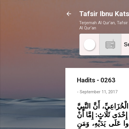
Tafsir Ibnu Kats
Terjemah Al Qur'an, Tafsir 
Al Qur'an
S
Hadits - 0263
-
September 11, 2017
ُزَاعِيِّ، أَنَّ النَّبِيَّ
إِحْدَى ثَلَاثٍ: إِمَّا أَنْ
ُذُوا عَلَى يَدَيْهِ، وَمَنِ