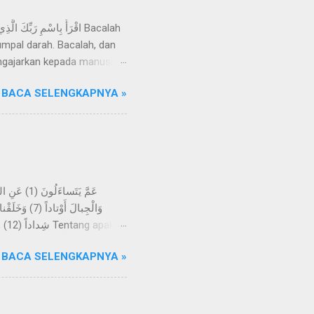
mpal darah. Bacalah, dan
ngajarkan kepada manusia
Razzaq, telah menceritakan
BACA SELENGKAPNYA »
an wahyu yang disampaikan
ihat suatu mimpi, melainkan
eliau sering datang ke Gua
-kali tidak; kelak mereka
BACA SELENGKAPNYA »
h menjadikan bumi itu
angan, dan Kami jadikan