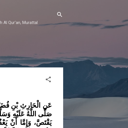
h Al Qur'an, Murattal
عَنِ الْحَارِثِ بْنِ فُضَيْل
صَلَّى اللَّهُ عَلَيْهِ وَسَلَّم
يَقْتَصَّ، وَإِمَّا أَنْ يَعْ