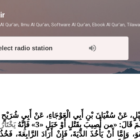
Skip to main content
ir
Al Qur'an, Ilmu Al Qur'an, Software Al Qur'an, Ebook Al Qur'an, Tilawa
elect radio station
ٍ، عَنْ سُفْيَانَ بْنِ أَبِي الْعَوْجَاءِ، عَنْ أَبِي شُرَيْحٍ الْخ
َ قَالَ: «من أُصِيبَ بِقَتْلٍ أَوْ خَبَلٍ «3» فَإِنَّهُ
يَخْتَارُ
فُوَ، وَإِمَّا أَنْ يَأْخُذَ الدِّيَةَ، فَإِنْ أَرَادَ الرَّابِعَةَ، فَخ