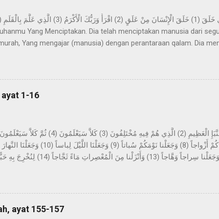
hanmu Yang Menciptakan. Dia telah menciptakan manusia dari segu
urah, Yang mengajar (manusia) dengan perantaraan qalam. Dia me
ya. Imam Ahmad mengatakan, telah menceritakan kepada kami Abdur 
z-Zuhri, dari Urwah, dari Aisyah yang menceritakan bahwa permula
pa mimpi yang benar dalam tidurnya. Dan beliau tidak sekali-kali mel
n sinar pagi hari. Kemudian dijadikan baginya suka menyendiri, dan b
 ayat 1-16
h di dalamnya selama beberapa malam yang berbilang dan...
tang berita yang besar, yang mereka perselisihkan tentang ini. Sekali
sekali-kali tidak; kelak mereka akan mengetahui. Bukankah Kami tela
ung-gunung sebagai pasak? Dan Kami jadikan kalian berpasang-pas
, dan Kami jadikan malam sebagai pakaian, dan ...
ah, ayat 155-157