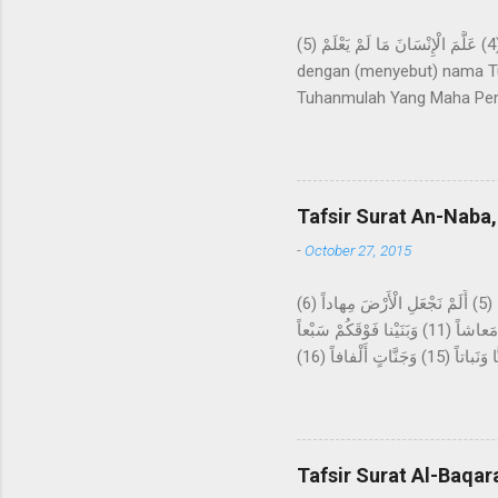
اقْرَأْ بِاسْمِ رَبِّكَ الَّذِي خَلَقَ (1) خَلَقَ الْإِنْسَانَ مِنْ عَلَقٍ (2) اقْرَأْ وَرَبُّكَ الْأَكْرَمُ (3) الَّذِي عَلَّمَ بِالْقَلَمِ (4) عَلَّمَ الْإِنْسَانَ مَا لَمْ يَعْلَمْ (5) Bacalah
dengan (menyebut) nama Tu
Tuhanmulah Yang Maha Pem
apa yang tidak diketahuin
kepada kami Ma'mar, dari A
kepada Rasulullah Saw. beru
datangnya mimpi itu bagaika
Tafsir Surat An-Naba,
Hira, lalu melakukan ibada
-
October 27, 2015
عَمَّ يَتَساءَلُونَ (1) عَنِ النَّبَإِ الْعَظِيمِ (2) الَّذِي هُمْ فِيهِ مُخْتَلِفُونَ (3) كَلاَّ سَيَعْلَمُونَ (4) ثُمَّ كَلاَّ سَيَعْلَمُونَ (5) أَلَمْ نَجْعَلِ الْأَرْضَ مِهاداً (6)
وَالْجِبالَ أَوْتاداً (7) وَخَلَقْناكُمْ أَزْواجاً (8) وَجَعَلْنا نَوْمَكُمْ سُباتاً (9) وَجَعَلْنَا اللَّيْلَ لِباساً (10) وَجَعَلْنَا النَّهارَ مَعاشاً (11) وَبَنَيْنا فَوْقَكُمْ سَبْعاً
شِداداً (12) وَجَعَلْنا سِراجاً وَهَّاجاً (13) وَأَنْزَلْنا مِنَ الْمُعْصِراتِ مَاءً ثَجَّاجاً (14) لِنُخْرِجَ بِهِ حَبًّا وَنَباتاً (15) وَجَنَّاتٍ أَلْفافاً (16) Tentang apakah
mereka saling bertanya? Ten
akan mengetahui, kemudian 
sebagai hamparan? Dan gun
tidur kalian untuk istirahat
Tafsir Surat Al-Baqar