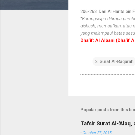
206-263. Dari Al Harits bin 
"
Barangsiapa ditimpa pembu
qishash, memaafkan, atau m
yang melampaui batas sesud
Dha’if: Al Albani (Dha’if 
2. Surat Al-Baqarah
Popular posts from this bl
Tafsir Surat Al-'Alaq, 
-
October 27, 2015