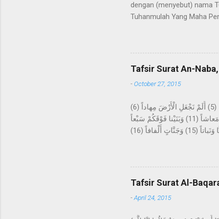
dengan (menyebut) nama Tu
Tuhanmulah Yang Maha Pem
apa yang tidak diketahuin
kepada kami Ma'mar, dari A
kepada Rasulullah Saw. beru
datangnya mimpi itu bagaika
Tafsir Surat An-Naba,
Hira, lalu melakukan ibada
-
October 27, 2015
عَمَّ يَتَساءَلُونَ (1) عَنِ النَّبَإِ الْعَظِيمِ (2) الَّذِي هُمْ فِيهِ مُخْتَلِفُونَ (3) كَلاَّ سَيَعْلَمُونَ (4) ثُمَّ كَلاَّ سَيَعْلَمُونَ (5) أَلَمْ نَجْعَلِ الْأَرْضَ مِهاداً (6)
وَالْجِبالَ أَوْتاداً (7) وَخَلَقْناكُمْ أَزْواجاً (8) وَجَعَلْنا نَوْمَكُمْ سُباتاً (9) وَجَعَلْنَا اللَّيْلَ لِباساً (10) وَجَعَلْنَا النَّهارَ مَعاشاً (11) وَبَنَيْنا فَوْقَكُمْ سَبْعاً
شِداداً (12) وَجَعَلْنا سِراجاً وَهَّاجاً (13) وَأَنْزَلْنا مِنَ الْمُعْصِراتِ مَاءً ثَجَّاجاً (14) لِنُخْرِجَ بِهِ حَبًّا وَنَباتاً (15) وَجَنَّاتٍ أَلْفافاً (16) Tentang apakah
mereka saling bertanya? Ten
akan mengetahui, kemudian 
sebagai hamparan? Dan gun
tidur kalian untuk istirahat
Tafsir Surat Al-Baqar
-
April 24, 2015