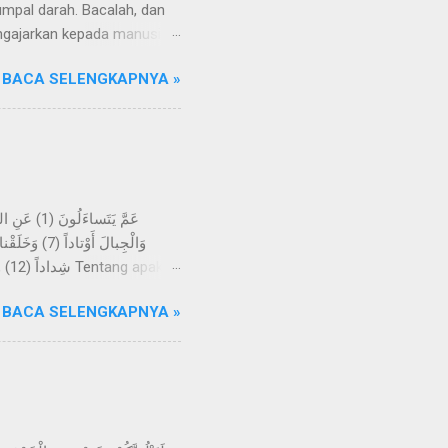
mpal darah. Bacalah, dan
ngajarkan kepada manusia
Razzaq, telah menceritakan
BACA SELENGKAPNYA »
an wahyu yang disampaikan
ihat suatu mimpi, melainkan
eliau sering datang ke Gua
-kali tidak; kelak mereka
BACA SELENGKAPNYA »
h menjadikan bumi itu
angan, dan Kami jadikan