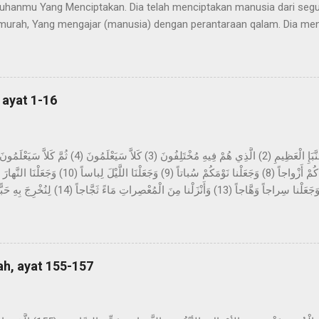
hanmu Yang Menciptakan. Dia telah menciptakan manusia dari segu
urah, Yang mengajar (manusia) dengan perantaraan qalam. Dia me
ya. Imam Ahmad mengatakan, telah menceritakan kepada kami Abdur 
z-Zuhri, dari Urwah, dari Aisyah yang menceritakan bahwa permula
pa mimpi yang benar dalam tidurnya. Dan beliau tidak sekali-kali mel
n sinar pagi hari. Kemudian dijadikan baginya suka menyendiri, dan b
 ayat 1-16
h di dalamnya selama beberapa malam yang berbilang dan...
tang berita yang besar, yang mereka perselisihkan tentang ini. Sekali
sekali-kali tidak; kelak mereka akan mengetahui. Bukankah Kami tela
ung-gunung sebagai pasak? Dan Kami jadikan kalian berpasang-pas
, dan Kami jadikan malam sebagai pakaian, dan ...
ah, ayat 155-157