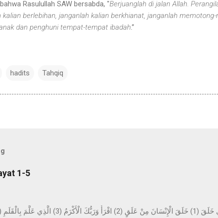
 bahwa Rasulullah SAW bersabda, "
Berjuanglah di jalan Allah. Perang
ah kalian berlebihan, janganlah kalian berkhianat, janganlah memoton
anak dan penghuni tempat-tempat ibadah
.”
hadits
Tahqiq
og
ayat 1-5