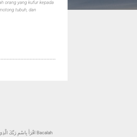
ilah orang yang kufur kepada
g-motong tubuh, dan