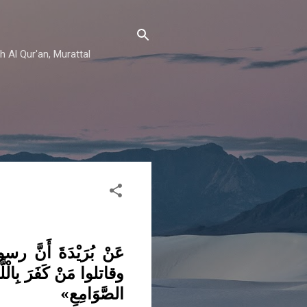
h Al Qur'an, Murattal
عَنْ بُرَيْدَةَ أَ
وقاتلوا مَنْ كَفَرَ بِالْل
الصَّوَامِعِ»