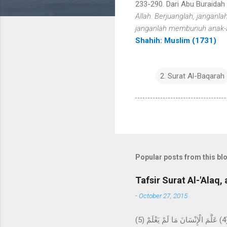
233-290. Dari Abu Buraidah
Allah. Berjuanglah, janganl
janganlah membunuh anak-
Shahih: Muslim (1731)
2. Surat Al-Baqarah
Popular posts from this bl
Tafsir Surat Al-'Alaq, 
-
October 27, 2015
اقْرَأْ بِاسْمِ رَبِّكَ الَّذِي خَلَقَ (1) خَلَقَ الْإِنْسَانَ مِنْ عَلَقٍ (2) اقْرَأْ وَرَبُّكَ الْأَكْرَمُ (3) الَّذِي عَلَّمَ بِالْقَلَمِ (4) عَلَّمَ الْإِنْسَانَ مَا لَمْ يَعْلَمْ (5) Bacalah