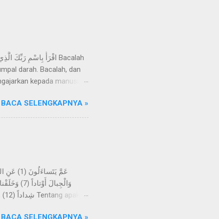
mpal darah. Bacalah, dan
ngajarkan kepada manusia
Razzaq, telah menceritakan
BACA SELENGKAPNYA »
an wahyu yang disampaikan
ihat suatu mimpi, melainkan
eliau sering datang ke Gua
-kali tidak; kelak mereka
BACA SELENGKAPNYA »
h menjadikan bumi itu