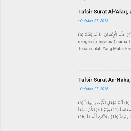
Tafsir Surat Al-'Alaq, 
-
October 27, 2015
اقْرَأْ بِاسْمِ رَبِّكَ الَّذِي خَلَقَ (1) خَلَقَ الْإِنْسَانَ مِنْ عَلَقٍ (2) اقْرَأْ وَرَبُّكَ الْأَكْرَمُ (3) الَّذِي عَلَّمَ بِالْقَلَمِ (4) عَلَّمَ الْإِنْسَانَ مَا لَمْ يَعْلَمْ (5) Bacalah
dengan (menyebut) nama Tu
Tuhanmulah Yang Maha Pem
apa yang tidak diketahuin
kepada kami Ma'mar, dari A
kepada Rasulullah Saw. beru
datangnya mimpi itu bagaika
Tafsir Surat An-Naba,
Hira, lalu melakukan ibada
-
October 27, 2015
عَمَّ يَتَساءَلُونَ (1) عَنِ النَّبَإِ الْعَظِيمِ (2) الَّذِي هُمْ فِيهِ مُخْتَلِفُونَ (3) كَلاَّ سَيَعْلَمُونَ (4) ثُمَّ كَلاَّ سَيَعْلَمُونَ (5) أَلَمْ نَجْعَلِ الْأَرْضَ مِهاداً (6)
وَالْجِبالَ أَوْتاداً (7) وَخَلَقْناكُمْ أَزْواجاً (8) وَجَعَلْنا نَوْمَكُمْ سُباتاً (9) وَجَعَلْنَا اللَّيْلَ لِباساً (10) وَجَعَلْنَا النَّهارَ مَعاشاً (11) وَبَنَيْنا فَوْقَكُمْ سَبْعاً
شِداداً (12) وَجَعَلْنا سِراجاً وَهَّاجاً (13) وَأَنْزَلْنا مِنَ الْمُعْصِراتِ مَاءً ثَجَّاجاً (14) لِنُخْرِجَ بِهِ حَبًّا وَنَباتاً (15) وَجَنَّاتٍ أَلْفافاً (16) Tentang apakah
mereka saling bertanya? Ten
akan mengetahui, kemudian 