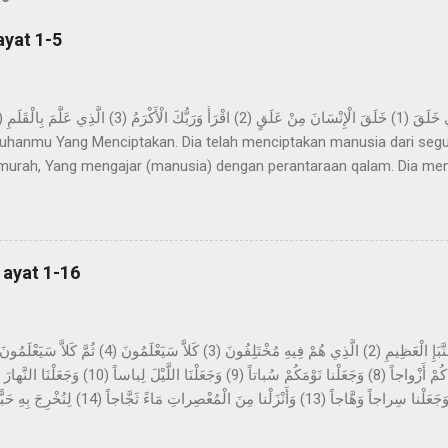
ayat 1-5
hanmu Yang Menciptakan. Dia telah menciptakan manusia dari segu
urah, Yang mengajar (manusia) dengan perantaraan qalam. Dia me
ya. Imam Ahmad mengatakan, telah menceritakan kepada kami Abdur 
z-Zuhri, dari Urwah, dari Aisyah yang menceritakan bahwa permula
pa mimpi yang benar dalam tidurnya. Dan beliau tidak sekali-kali mel
n sinar pagi hari. Kemudian dijadikan baginya suka menyendiri, dan b
 ayat 1-16
h di dalamnya selama beberapa malam yang berbilang dan...
tang berita yang besar, yang mereka perselisihkan tentang ini. Sekali
sekali-kali tidak; kelak mereka akan mengetahui. Bukankah Kami tela