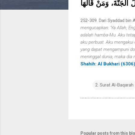
َ الْجَنَّةَ، وَمَنْ قَالَهَا
252-309. Dari Syaddad bin A
mengucapkan: 'Ya Allah, En
adalah hamba-Mu. Aku teta
aku perbuat. Aku mengakui
yang dapat mengampuni dosa
meninggal dunia, maka dia
Shahih: Al Bukhari (6306
2. Surat Al-Baqarah
Popular posts from this bl