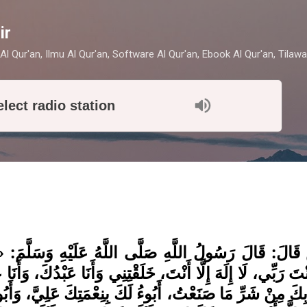
Skip to main content
ir
Al Qur'an, Ilmu Al Qur'an, Software Al Qur'an, Ebook Al Qur'an, Tilawa
elect radio station
َالَ: قَالَ رَسُولُ اللَّهِ صَلَّى اللَّهُ عَلَيْهِ وَسَلَّمَ: «سَ
أَنْتَ رَبِّي، لَا إِلَهَ إِلَّا أَنْتَ، خَلَقْتِنِي وَأَنَا عَبْدُكَ، وَأَ
َ مِنْ شَرِّ مَا صَنَعْتُ، أَبُوءُ لَكَ بِنِعْمَتِكَ عَلِيَّ، وَأَبُو