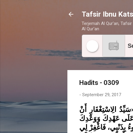
Tafsir Ibnu Kats
Terjemah Al Qur'an, Tafsir 
Al Qur'an
S
Hadits - 0309
-
September 29, 2017
يِّدُ الِاسْتِغْفَارِ أَنْ
نَا عَلَى عَهْدِكَ وَوَعْدِكَ
ءُ بِذَنْبِي، فَاغْفِرْ لِي