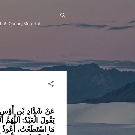
h Al Qur'an, Murattal
عَنْ شَدَّادِ بْنِ أَوْسٍ ق
يَقُولَ الْعَبْدُ: اللَّهُمَّ 
مَا اسْتَطَعْتُ، أَعُوذُ بِك