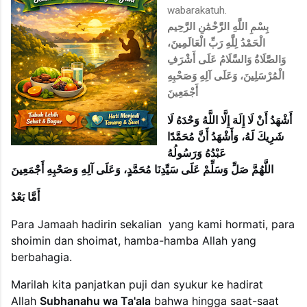
wabarakatuh.
بِسْمِ اللَّهِ الرَّحْمَٰنِ الرَّحِيم
الْحَمْدُ لِلَّهِ رَبِّ الْعَالَمِينَ،
وَالصَّلَاةُ وَالسَّلَامُ عَلَى أَشْرَفِ
الْمُرْسَلِينَ، وَعَلَى آلِهِ وَصَحْبِهِ
أَجْمَعِينَ
أَشْهَدُ أَنْ لَا إِلَهَ إِلَّا اللَّهُ وَحْدَهُ لَا
شَرِيكَ لَهُ، وَأَشْهَدُ أَنَّ مُحَمَّدًا
عَبْدُهُ وَرَسُولُهُ
اللَّهُمَّ صَلِّ وَسَلِّمْ عَلَى سَيِّدِنَا مُحَمَّدٍ، وَعَلَى آلِهِ وَصَحْبِهِ أَجْمَعِينَ
أَمَّا بَعْدُ
Para Jamaah hadirin sekalian yang kami hormati, para
shoimin dan shoimat, hamba-hamba Allah yang
berbahagia.
Marilah kita panjatkan puji dan syukur ke hadirat
Allah
Subhanahu wa Ta'ala
bahwa hingga saat-saat