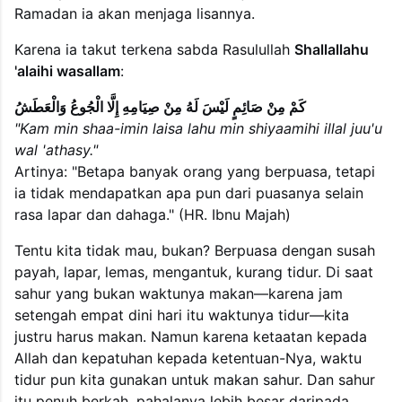
Ramadan ia akan menjaga lisannya.
Karena ia takut terkena sabda Rasulullah
Shallallahu
'alaihi wasallam
:
كَمْ مِنْ صَائِمٍ لَيْسَ لَهُ مِنْ صِيَامِهِ إِلَّا الْجُوعُ وَالْعَطَشُ
"Kam min shaa-imin laisa lahu min shiyaamihi illal juu'u
wal 'athasy."
Artinya: "Betapa banyak orang yang berpuasa, tetapi
ia tidak mendapatkan apa pun dari puasanya selain
rasa lapar dan dahaga." (HR. Ibnu Majah)
Tentu kita tidak mau, bukan? Berpuasa dengan susah
payah, lapar, lemas, mengantuk, kurang tidur. Di saat
sahur yang bukan waktunya makan—karena jam
setengah empat dini hari itu waktunya tidur—kita
justru harus makan. Namun karena ketaatan kepada
Allah dan kepatuhan kepada ketentuan-Nya, waktu
tidur pun kita gunakan untuk makan sahur. Dan sahur
itu penuh berkah, pahalanya lebih besar daripada