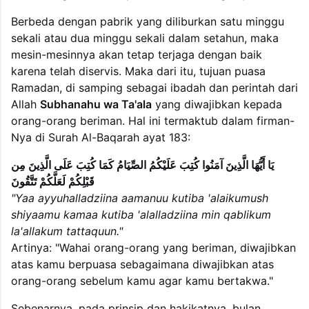
Berbeda dengan pabrik yang diliburkan satu minggu
sekali atau dua minggu sekali dalam setahun, maka
mesin-mesinnya akan tetap terjaga dengan baik
karena telah diservis. Maka dari itu, tujuan puasa
Ramadan, di samping sebagai ibadah dan perintah dari
Allah
Subhanahu wa Ta'ala
yang diwajibkan kepada
orang-orang beriman. Hal ini termaktub dalam firman-
Nya di Surah Al-Baqarah ayat 183:
يَا أَيُّهَا الَّذِينَ آمَنُوا كُتِبَ عَلَيْكُمُ الصِّيَامُ كَمَا كُتِبَ عَلَى الَّذِينَ مِن
قَبْلِكُمْ لَعَلَّكُمْ تَتَّقُونَ
"Yaa ayyuhalladziina aamanuu kutiba 'alaikumush
shiyaamu kamaa kutiba 'alalladziina min qablikum
la'allakum tattaquun."
Artinya: "Wahai orang-orang yang beriman, diwajibkan
atas kamu berpuasa sebagaimana diwajibkan atas
orang-orang sebelum kamu agar kamu bertakwa."
Sebenarnya, pada prinsip dan hakikatnya, bulan