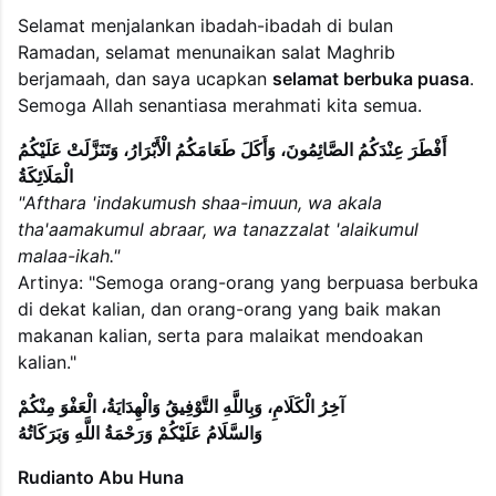
Selamat menjalankan ibadah-ibadah di bulan
Ramadan, selamat menunaikan salat Maghrib
berjamaah, dan saya ucapkan
selamat berbuka puasa
.
Semoga Allah senantiasa merahmati kita semua.
أَفْطَرَ عِنْدَكُمُ الصَّائِمُونَ، وَأَكَلَ طَعَامَكُمُ الْأَبْرَارُ، وَتَنَزَّلَتْ عَلَيْكُمُ
الْمَلَائِكَةُ
"Afthara 'indakumush shaa-imuun, wa akala
tha'aamakumul abraar, wa tanazzalat 'alaikumul
malaa-ikah."
Artinya: "Semoga orang-orang yang berpuasa berbuka
di dekat kalian, dan orang-orang yang baik makan
makanan kalian, serta para malaikat mendoakan
kalian."
آخِرُ الْكَلَامِ، وَبِاللَّهِ التَّوْفِيقُ وَالْهِدَايَةُ، الْعَفْوَ مِنْكُمْ
وَالسَّلَامُ عَلَيْكُمْ وَرَحْمَةُ اللَّهِ وَبَرَكَاتُهُ
Rudianto Abu Huna