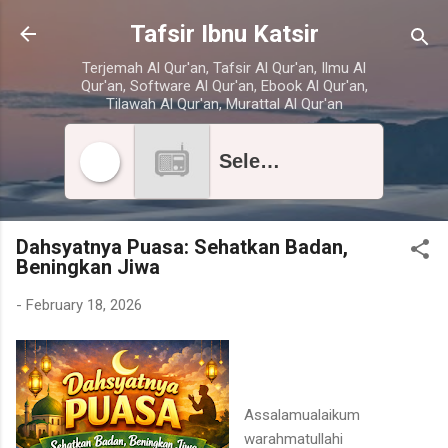
Skip to main content
Tafsir Ibnu Katsir
Terjemah Al Qur'an, Tafsir Al Qur'an, Ilmu Al
Qur'an, Software Al Qur'an, Ebook Al Qur'an,
Tilawah Al Qur'an, Murattal Al Qur'an
Select radio station
Dahsyatnya Puasa: Sehatkan Badan,
Beningkan Jiwa
-
February 18, 2026
Assalamualaikum
warahmatullahi