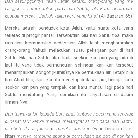
Dan sesungguhnya telah kalian ketahui orang-orang yang me­
langgar di antara kalian pada hari Sabtu, lalu Kami berfirman
kepada mereka, "Jadilah kalian kera yang hina."
(Al-Baqarah: 65)
Mereka adalah penduduk kota Ailah, yaitu suatu kota yang
terletak di pinggir pantai. Tersebutlah bila hari Sabtu tiba, maka
ikan-ikan ber­munculan. sedangkan Allah telah mengharamkan
orang-orang Yahudi melakukan suatu pekerjaan pun di hari
Sabtu. Bila hari Sabtu tiba, tiada seekor ikan pun yang ada di
laut itu yang tidak bermunculan se­hingga ikan-ikan tersebut
menampakkan songot (kumis)nya ke per­mukaan air. Tetapi bila
hari Ahad tiba, ikan-ikan itu menetap di dasar laut, hingga tiada
seekor ikan pun yang tampak, dan baru muncul lagi pada hari
Sabtu mendatang. Yang demikian itu dinyatakan di dalam
firman-Nya:
Dan tanyakanlah kepada Bani Israil tentang negeri yang terletak
di dekat taut ketika mereka
melanggar aturan pada hari Sabtu,
.
di
ctictu datang kepada mereka ikan-ikan
(yang berada di se­
kitar)
mereka terapung-apung di permukaan air, dan di hari-hari