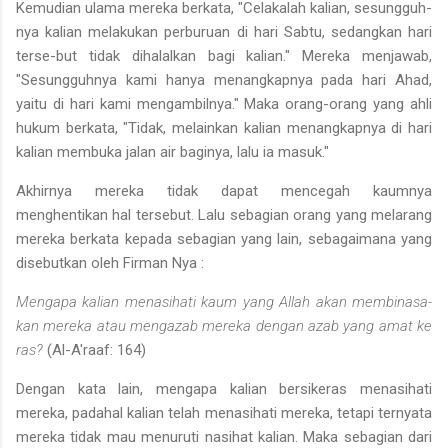
Kemudian ulama mereka berkata, "Celakalah kalian, sesungguh­
nya kalian melakukan perburuan di hari Sabtu, sedangkan hari
terse-but tidak dihalalkan bagi kalian." Mereka menjawab,
"Sesungguhnya kami hanya menangkapnya pada hari Ahad,
yaitu di hari kami meng­ambilnya." Maka orang-orang yang ahli
hukum berkata, "Tidak, me­lainkan kalian menangkapnya di hari
kalian membuka jalan air bagi­nya, lalu ia masuk."
Akhirnya mereka tidak dapat mencegah kaumnya
menghentikan hal tersebut. Lalu sebagian orang yang melarang
mereka berkata ke­pada sebagian yang lain, sebagaimana yang
disebutkan oleh Firman ­Nya :
Mengapa kalian menasihati kaum yang Allah akan membinasa­
kan mereka atau mengazab mereka dengan azab yang amat ke­
ras?
(Al-A'raaf: 164)
Dengan kata lain, mengapa kalian bersikeras menasihati
mereka, pa­dahal kalian telah menasihati mereka, tetapi ternyata
mereka tidak mau menuruti nasihat kalian. Maka sebagian dari