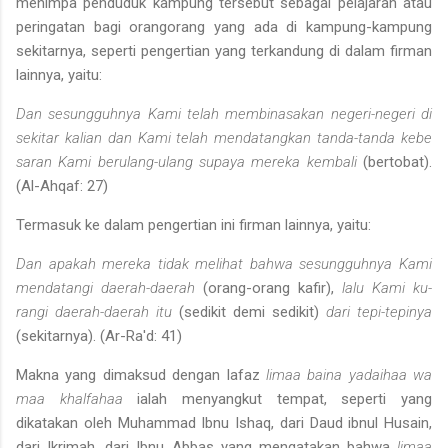
menimpa pendu­duk kampung tersebut sebagai pelajaran atau
peringatan bagi orang­orang yang ada di kampung-kampung
sekitarnya, seperti pengertian yang terkandung di dalam firman
lainnya, yaitu:
Dan sesungguhnya Kami telah membinasakan negeri-negeri di
sekitar kalian dan Kami telah mendatangkan tanda-tanda kebe­
saran Kami berulang-ulang supaya mereka kembali
(bertobat).
(Al-Ahqaf: 27)
Termasuk ke dalam pengertian ini firman lainnya, yaitu:
Dan apakah mereka tidak melihat bahwa sesungguhnya Kami
mendatangi daerah-daerah
(orang-orang kafir),
lalu Kami ku­
rangi daerah-daerah itu
(sedikit demi sedikit)
dari tepi-tepinya
(sekitarnya). (Ar-Ra'd: 41)
Makna yang dimaksud dengan lafaz
limaa baina yadaihaa wa
maa khal­
fahaa
ialah menyangkut tempat, seperti yang
dikatakan oleh Muham­mad Ibnu Ishaq, dari Daud ibnul Husain,
dari Ikrimah, dari Ibnu Abbas yang mengatakan bahwa
limaa