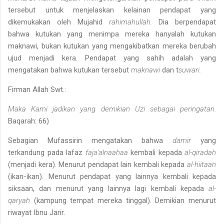
ter­sebut untuk menjelaskan kelainan pendapat yang
dikemukakan oleh Mujahid
rahimahullah.
Dia berpendapat
bahwa kutukan yang menim­pa mereka hanyalah kutukan
maknawi, bukan kutukan yang mengaki­batkan mereka berubah
ujud menjadi kera. Pendapat yang sahih ada­lah yang
mengatakan bahwa kutukan tersebut
maknawi
dan t
suwari.
Firman Allah Swt.:
Maka Kami jadikan yang demikian Uzi sebagai peringatan.
Baqarah: 66)
Sebagian Mufassirin mengatakan bahwa
damir
yang
terkandung pada lafaz
faja'alnaahaa
kembali kepada
al-qiradah
(menjadi kera). Menurut pendapat lain kembali kepada
al-hiitaan
(ikan-ikan). Menurut pendapat yang lainnya kembali kepada
siksaan, dan menurut yang lainnya lagi kembali kepada
al
-
qaryah
(kampung tempat mereka tinggal). Demiki­an menurut
riwayat Ibnu Jarir.