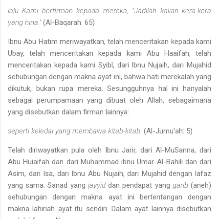
lalu Kami berfirman kepada mereka, "Jadilah kalian kera-kera
yang hina."
(Al-Baqarah: 65)
Ibnu Abu Hatim meriwayatkan, telah menceritakan kepada kami
Ubay, telah menceritakan kepada kami Abu Haaifah, telah
menceri­takan kepada kami Syibl, dari Ibnu Nujaih, dari Mujahid
sehubungan dengan makna ayat ini, bahwa hati merekalah yang
dikutuk, bukan rupa mereka. Sesungguhnya hal ini hanyalah
sebagai perumpamaan yang dibuat oleh Allah, sebagaimana
yang disebutkan dalam firman lainnya:
seperti keledai yang membawa kitab-kitab.
(Al-Jumu'ah: 5)
Telah diriwayatkan pula oleh Ibnu Jarir, dari Al-MuSanna, dari
Abu Huiaifah dan dari Muhammad ibnu Umar Al-Bahili dan dari
Asim, dari Isa, dari Ibnu Abu Nujaih, dari Mujahid dengan lafaz
yang sama. Sanad yang
jayyid
dan pendapat yang
garib
(aneh)
sehubungan de­ngan makna ayat ini bertentangan dengan
makna lahiriah ayat itu sen­diri. Dalam ayat lainnya disebutkan