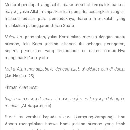
Menurut pendapat yang sahih,
damir
tersebut kembali kepada
al­
qaryah,
yakni Allah menjadikan kampung itu; sedangkan yang di­
maksud adalah para penduduknya, karena merekalah yang
melakukan pelanggaran di hari Sabtu.
Nakaalan,
peringatan; yakni Kami siksa mereka dengan suatu
sik­saan, lalu Kami jadikan siksaan itu sebagai peringatan,
seperti penger­tian yang terkandung di dalam firman-Nya
mengenai Fir'aun, yaitu:
Maka Allah mengazabnya dengan azab di akhirat dan di dunia.
(An-Nazi'at: 25)
Firman Allah Swt.:
bagi orang-orang di masa itu dan bagi mereka yang datang ke­
mudian.
(Al-Baqarah: 66)
Damir
ha
kembali kepada
al-qura
(kampung-kampung). Ibnu
Abbas mengatakan bahwa Kami jadikan siksaan yang telah