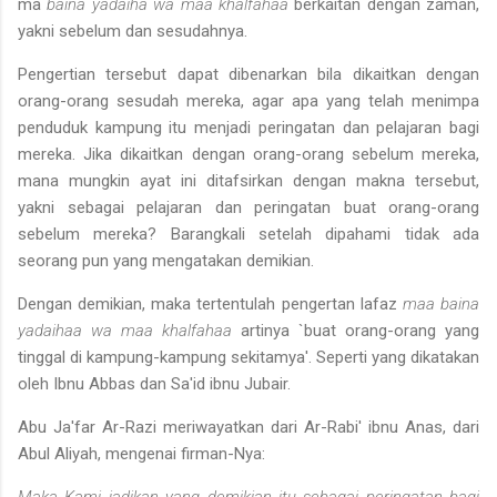
ma
baina yadaiha wa maa khalfahaa
berkaitan dengan za­man,
yakni sebelum dan sesudahnya.
Pengertian tersebut dapat dibenarkan bila dikaitkan dengan
orang-orang sesudah mereka, agar apa yang telah menimpa
penduduk kampung itu menjadi peringatan dan pelajaran bagi
mereka. Jika di­kaitkan dengan orang-orang sebelum mereka,
mana mungkin ayat ini ditafsirkan dengan makna tersebut,
yakni sebagai pelajaran dan pe­ringatan buat orang-orang
sebelum mereka? Barangkali setelah dipa­hami tidak ada
seorang pun yang mengatakan demikian.
Dengan demikian, maka tertentulah pengertan lafaz
maa baina
yadaihaa wa maa khalfahaa
artinya `buat orang-orang yang
tinggal di kampung-kampung sekitamya'. Seperti yang dikatakan
oleh Ibnu Abbas dan Sa'id ibnu Jubair.
Abu Ja'far Ar-Razi meriwayatkan dari Ar-Rabi' ibnu Anas, dari
Abul Aliyah, mengenai firman-Nya:
Maka Kami jadikan yang demikian itu sebagai peringatan bagi