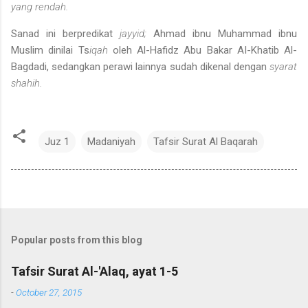
yang rendah.
Sanad ini berpredikat
jayyid;
Ahmad ibnu Muhammad ibnu
Muslim dinilai Ts
iqah
oleh Al-Hafidz Abu Bakar AI-Khatib Al-
Bagdadi, se­dangkan perawi lainnya sudah dikenal dengan
syarat
shahih.
Juz 1
Madaniyah
Tafsir Surat Al Baqarah
Popular posts from this blog
Tafsir Surat Al-'Alaq, ayat 1-5
-
October 27, 2015