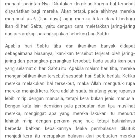
menaati perintah-Nya. Dikatakan de­mikian karena hal tersebut
disyariatkan bagi mereka. Akan tetapi, pa­da akhirnya mereka
membuat
kilah
(tipu daya) agar mereka tetap da­pat berburu
ikan di hari Sabtu, yaitu dengan cara meletakkan jaring-­jaring
dan perarrgkap-perangkap ikan sebelum hari Sabtu.
Apabila hari Sabtu tiba dan ikan-ikan banyak didapat
sebagaima­na biasanya, ikan-ikan tersebut terjerat oleh jaring-
jaring dan perang­kap-perangkap tersebut, tiada suatu ikan pun
yang selamat di hari Sabtu itu. Apabila malam hari tiba, mereka
menganibil ikan-ikan ter­sebut sesudah hari Sabtu berlalu. Ketika
mereka melakukan hal terse-but, maka Allah mengutuk rupa
mereka menjadi kera. Kera adalah suatu binatang yang rupanya
lebih mirip dengan manusia, tetapi kera bukan jenis manusia.
Dengan kata lain, demikian pula perbuatan dan tipu muslihat
mereka, mengingat apa yang mereka lakukan itu menurut
lahiriah mirip dengan perkara yang hak, tetapi batiniahnya
berbe­da bahkan kebalikannya. Maka pembalasan dikutuk
menjadi kera itu merupakan balasan dari perbuatan mereka