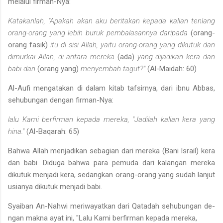
melalui firman-Nya:
Katakanlah, "Apakah akan aku beritakan kepada kalian tenlang
orang-orang yang lebih buruk pembalasannya daripada
(orang­
orang fasik)
itu di sisi Allah, yaitu orang-orang yang dikutuk dan
dimurkai Allah, di antara mereka
(ada)
yang dijadikan kera dan
babi dan
(orang yang)
menyembah tagut?"
(Al-Maidah: 60)
Al-Aufi mengatakan di dalam kitab tafsirnya, dari ibnu Abbas,
sehu­bungan dengan firman-Nya:
lalu Kami berfirman kepada mereka, "Jadilah kalian kera yang
hina."
(Al-Baqarah: 65)
Bahwa Allah menjadikan sebagian dari mereka (Bani Israil) kera
dan babi. Diduga bahwa para pemuda dari kalangan mereka
dikutuk men­jadi kera, sedangkan orang-orang yang sudah lanjut
usianya dikutuk menjadi babi.
Syaiban An-Nahwi meriwayatkan dari Qatadah sehubungan de­
ngan makna ayat ini, "Lalu Kami berfirman kepada mereka,