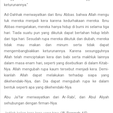
keturunannya."
Ad-Dahhak meriwayatkan dari Ibnu Abbas. bahwa Allah mengu
tuk mereka menjadi kera karena kedurhakaan mereka. Ibnu
Abbas mengatakan, mereka hanya hidup di bumi ini selama tiga
hari. Tiada suatu pun yang dikutuk dapat bertahan hidup lebih
dari tiga hari. Se­sudah rupa mereka dikutuk dan diubah, mereka
tidak mau makan dan minum serta tidak dapat
mengembangbiakkan keturunannya. Karena sesungguhnya
Allah telah menciptakan kera dan babi serta makhluk lainnya
dalam masa enam hari, seperti yang disebutkan di dalam Ki­tab-
Nya. Allah mengubah rupa kaum tersebut menjadi kera. Demi­
kianlah Allah dapat melakukan terhadap siapa yang
dikehendaki-Nya, dan Dia dapat mengubah rupa ke dalam
bentuk seperti apa yang dikehendaki-Nya.
Abu Ja'far meriwayatkan dari Ar-Rabi', dari Abul Aliyah
sehubungan dengan firman-Nya:
Jadilah kalian kera-kera yang hina.
(Al-Baqarah: 65)