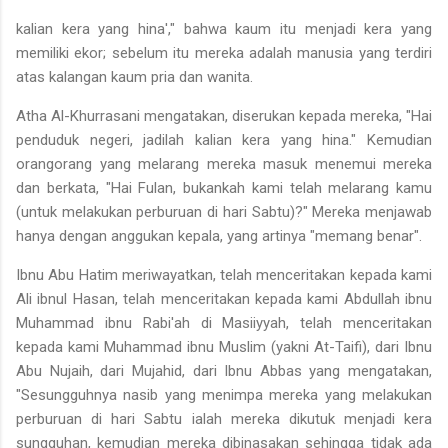
kalian kera yang hina'," bahwa kaum itu menjadi kera yang
memiliki ekor; sebelum itu mereka adalah manusia yang terdiri
atas kalangan kaum pria dan wanita.
Atha Al-Khurrasani mengatakan, diserukan kepada mereka, "Hai
penduduk negeri, jadilah kalian kera yang hina." Kemudian
orang­orang yang melarang mereka masuk menemui mereka
dan berkata, "Hai Fulan, bukankah kami telah melarang kamu
(untuk melakukan perburuan di hari Sabtu)?" Mereka menjawab
hanya dengan angguk­an kepala, yang artinya "memang benar".
Ibnu Abu Hatim meriwayatkan, telah menceritakan kepada kami
Ali ibnul Hasan, telah menceritakan kepada kami Abdullah ibnu
Mu­hammad ibnu Rabi'ah di Masiiyyah, telah menceritakan
kepada ka­mi Muhammad ibnu Muslim (yakni At-Taifi), dari Ibnu
Abu Nujaih, dari Mujahid, dari Ibnu Abbas yang mengatakan,
"Sesungguhnya na­sib yang menimpa mereka yang melakukan
perburuan di hari Sabtu ialah mereka dikutuk menjadi kera
sungguhan, kemudian mereka di­binasakan sehingga tidak ada