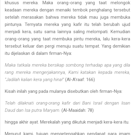
khu­sus mereka. Maka orang-orang yang taat melongok
keadaan mereka dengan menaiki tembok penghalang tersebut
setelah merasakan bah­wa mereka tidak mau juga membuka
pintunya. Ternyata mereka yang kafir itu telah berubah ujud
menjadi kera, satu sama lainnya saling melompati. Kemudian
orang-orang yang taat membuka pintu mereka, lalu kera-kera
tersebut keluar dan pergi menuju suatu tempat. Yang demikian
itu dijelaskan di dalam firman-Nya:
Maka tatkala mereka bersikap sombong terhadap apa yang dila­
rang mereka mengerjakannya, Kami katakan kepada mereka,
"Jadilah kalian kera yang hina!"
(Al-A'raaf: 166)
Kisah inilah yang pada mulanya disebutkan oleh firman-Nya:
Telah dilaknati orang-orang kafir dari Bani Israil dengan lisan
Daud dan Isa putra Maryam.
(Al-Maaidah: 78)
hingga akhir ayat. Merekalah yang dikutuk menjadi kera-kera itu.
Menurut kami, tujuan mengetengahkan pendapat para imam