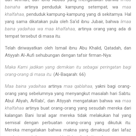
bainaha
artinya penduduk karnpung setempat; wa
maa
khalfahaa,
penduduk kampung-kampung yang di sekitamya. Hal
yang sama dikatakan pula oleh Sa'id ibnu Jubair, bahwa
limaa
baina yadaihaa wa maa khalfahaa,
artinya orang yang ada di
tempat tersebut di masa itu.
Telah diriwayatkan oleh Ismail ibnu Abu Khalid, Qatadah, dan
Atiyyah Al-Aufi sehubungan dengan tafsir firman-Nya:
Maka Kami jadikan yang demikian itu sebagai peringatan bagi
orang-orang di masa itu.
(Al-Baqarah: 66)
Maa baina yadaihaa
artinya
maa qablahaa,
yakni bagi orang-
orang yang sebelumnya yang menyangkut masalah hari Sabtu.
Abul Aliyah, Ar­Rabi', dan Atiyyah mengatakan bahwa wa
maa
khalfahaa
artinya buat orang-orang yang sesudah mereka dari
kalangan Bani Israil agar me­reka tidak melakukan hal yang
semisal dengan perbuatan orang-orang yang dikutuk itu.
Mereka mengatakan bahwa makna yang dimaksud dari lafaz