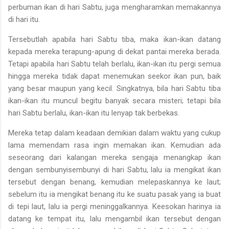
perbu­man ikan di hari Sabtu, juga mengharamkan memakannya
di hari itu.
Tersebutlah apabila hari Sabtu tiba, maka ikan-ikan datang
kepa­da mereka terapung-apung di dekat pantai mereka berada.
Tetapi apa­bila hari Sabtu telah berlalu, ikan-ikan itu pergi semua
hingga mereka tidak dapat menemukan seekor ikan pun, baik
yang besar maupun yang kecil. Singkatnya, bila hari Sabtu tiba
ikan-ikan itu muncul be­gitu banyak secara misteri; tetapi bila
hari Sabtu berlalu, ikan-ikan itu lenyap tak berbekas.
Mereka tetap dalam keadaan demikian dalam waktu yang cukup
lama memendam rasa ingin memakan ikan. Kemudian ada
seseorang dari kalangan mereka sengaja menangkap ikan
dengan sembunyi­sembunyi di hari Sabtu, lalu ia mengikat ikan
tersebut dengan be­nang, kemudian melepaskannya ke laut;
sebelum itu ia mengikat be­nang itu ke suatu pasak yang ia buat
di tepi laut, lalu ia pergi mening­galkannya. Keesokan harinya ia
datang ke tempat itu, lalu mengambil ikan tersebut dengan