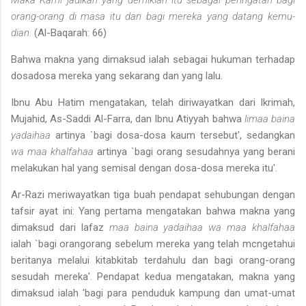
orang-orang di masa itu dan bagi mereka yang datang kemu­
dian.
(Al-Baqarah: 66)
Bahwa makna yang dimaksud ialah sebagai hukuman terhadap
dosa­dosa mereka yang sekarang dan yang lalu.
Ibnu Abu Hatim mengatakan, telah diriwayatkan dari Ikrimah,
Mujahid, As-Saddi Al-Farra, dan Ibnu Atiyyah bahwa
limaa baina
ya­daihaa
artinya `bagi dosa-dosa kaum tersebut', sedangkan
wa maa khal­
fahaa
artinya `bagi orang sesudahnya yang berani
melakukan hal yang semisal dengan dosa-dosa mereka itu'.
Ar-Razi meriwayatkan tiga buah pendapat sehubungan dengan
tafsir ayat ini: Yang pertama mengatakan bahwa makna yang
dimak­sud dari lafaz
maa baina yadaihaa wa maa khalfahaa
ialah `bagi orang­orang sebelum mereka yang telah mcngetahui
beritanya melalui kitab­kitab terdahulu dan bagi orang-orang
sesudah mereka'. Pendapat ke­dua mengatakan, makna yang
dimaksud ialah 'bagi para penduduk kampung dan umat-umat