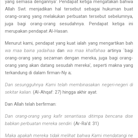
yang semasa dengannya'. Pendapat ketiga mengatakan bahwa
Allah Swt. menjadikan hal tersebut sebagai hu­kuman buat
orang-orang yang melakukan perbuatan tersebut sebelum­nya,
juga bagi orang-orang sesudahnya. Pendapat ketiga ini
merupa­kan pendapat Al-Hasan.
Menurut kami, pendapat yang kuat ialah yang mengartikan bah­
wa maa baina yadaihaa
dan
wa maa khalfahaa
artinya `bagi
orang-orang yang sezaman dengan mereka, juga bagi orang-
orang yang akan da­tang sesudah mereka', seperti makna yang
terkandung di dalam fir­man-Ny a;
Dan sesungguhnya Kami telah membinasakan negeri-negeri di
sekitar kalian.
(Al-Ahqaf: 27) hingga akhir ayat.
Dan Allah telah berfirman:
Dan orang-orang yang kafir senantiasa ditimpa bencana dise­
babkan perbuatan mereka sendiri.
(Ar-Ra'd: 31)
Maka apakah mereka tidak melihat bahwa Kami mendatangi ne­